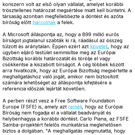
konszern volt az első olyan vállalat, amelyet korábbi
trösztellenes határozat megsértése miatt kell büntetni. A
társaság azonban megfellebbezte a döntést és azóta
bíróság előtt
harcolnak
a felek.
A Microsoft álláspontja az, hogy a 899 millió eurós
bírságot jogtalanul szabták ki rá, ráadásul az összeg
túlzott és aránytalan. Éppen ezért azt
követeli
, hogy az
ügyben eljáró testület semmisítse meg az Európai
Bizottság korábbi határozatát és törölje el vagy
csökkentse a kiszabott bírságot. A cég többek között
arra hivatkozik, hogy az Európai Bizottság megsértette a
meghallgatáshoz való jogát, amikor nem biztosított
számára lehetőséget az álláspontja kifejtésére a
referencia időszak lejártát követően.
A perben részt vesz a Free Software Foundation
Europe (FSFE) is, amely azt
reméli
, hogy az Európai
Bíróság nem fogadja el a vállalat beadványát és
helybenhagyja a korábbi döntést. Carlo Piana, az FSFE
Samba-projektért felelős munkatársa meglehetősen
biztos a dolgában. "A meghallgatás megmutatta, hogy