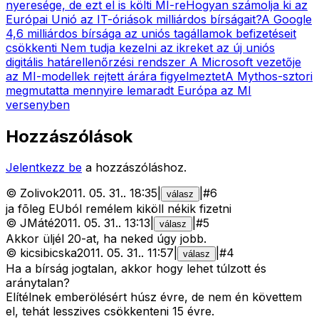
nyeresége, de ezt el is költi MI-re
Hogyan számolja ki az
Európai Unió az IT-óriások milliárdos bírságait?
A Google
4,6 milliárdos bírsága az uniós tagállamok befizetéseit
csökkenti
Nem tudja kezelni az ikreket az új uniós
digitális határellenőrzési rendszer
A Microsoft vezetője
az MI-modellek rejtett árára figyelmeztet
A Mythos-sztori
megmutatta mennyire lemaradt Európa az MI
versenyben
Hozzászólások
Jelentkezz be
a hozzászóláshoz.
©
Zolivok
2011. 05. 31.
.
18:35
|
|
#
6
válasz
ja fõleg EUból remélem kiköll nékik fizetni
©
JMáté
2011. 05. 31.
.
13:13
|
|
#
5
válasz
Akkor üljél 20-at, ha neked úgy jobb.
©
kicsibicska
2011. 05. 31.
.
11:57
|
|
#
4
válasz
Ha a bírság jogtalan, akkor hogy lehet túlzott és
aránytalan?
Elítélnek emberölésért húsz évre, de nem én követtem
el, tehát lesszives csökkenteni 15 évre.