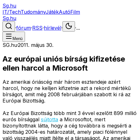
Sg.hu
IT/Tech
Tudomány
Játék
Autó
Film
Sg.hu
·
fórum
·
RSS
·
hírlevél
·
·
...
Menü
SG.hu
·
2011. május 30.
Az európai uniós bírság kifizetése
ellen harcol a Microsoft
Az amerikai óriáscég már három esztendeje azért
harcol, hogy ne kelljen kifizetnie azt a rekord mértékű
bírságot, amit még 2008 februárjában szabott ki rá az
Európai Bizottság.
Az Európai Bizottság több mint 3 évvel ezelőtt 899 millió
eurós bírsággal
sújtotta
a Microsoftot, mert
bizonyítottnak látta, hogy a cég továbbra is megsérti a
bizottság 2004-es határozatát, amely piaci fölénnyel
való visszaélés miatt ítélte el a társaságot. Az amerikai