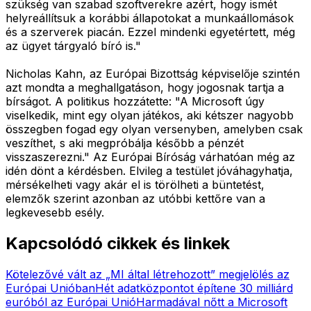
szükség van szabad szoftverekre azért, hogy ismét
helyreállítsuk a korábbi állapotokat a munkaállomások
és a szerverek piacán. Ezzel mindenki egyetértett, még
az ügyet tárgyaló bíró is."
Nicholas Kahn, az Európai Bizottság képviselője szintén
azt mondta a meghallgatáson, hogy jogosnak tartja a
bírságot. A politikus hozzátette: "A Microsoft úgy
viselkedik, mint egy olyan játékos, aki kétszer nagyobb
összegben fogad egy olyan versenyben, amelyben csak
veszíthet, s aki megpróbálja később a pénzét
visszaszerezni." Az Európai Bíróság várhatóan még az
idén dönt a kérdésben. Elvileg a testület jóváhagyhatja,
mérsékelheti vagy akár el is törölheti a büntetést,
elemzők szerint azonban az utóbbi kettőre van a
legkevesebb esély.
Kapcsolódó cikkek és linkek
Kötelezővé vált az „MI által létrehozott” megjelölés az
Európai Unióban
Hét adatközpontot építene 30 milliárd
euróból az Európai Unió
Harmadával nőtt a Microsoft