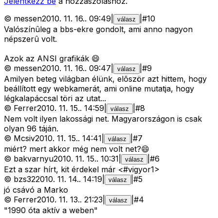
Jelentkezz be
a hozzászóláshoz.
©
messen
2010. 11. 16.
.
09:49
|
|
#
10
válasz
Valószínûleg a bbs-ekre gondolt, ami anno nagyon
népszerû volt.
Azok az ANSI grafikák 😄
©
messen
2010. 11. 16.
.
09:47
|
|
#
9
válasz
Amilyen beteg világban élünk, elõször azt hittem, hogy
beállított egy webkamerát, ami online mutatja, hogy
légkalapáccsal töri az utat...
©
Ferrer
2010. 11. 15.
.
14:59
|
|
#
8
válasz
Nem volt ilyen lakossági net. Magyarországon is csak
olyan 96 táján.
©
Mcsiv
2010. 11. 15.
.
14:41
|
|
#
7
válasz
miért? mert akkor még nem volt net?😄
©
bakvarnyu
2010. 11. 15.
.
10:31
|
|
#
6
válasz
Ezt a szar hírt, kit érdekel már <#vigyor1>
©
bzs32
2010. 11. 14.
.
14:19
|
|
#
5
válasz
jó csávó a Marko
©
Ferrer
2010. 11. 13.
.
21:23
|
|
#
4
válasz
"1990 óta aktív a weben"