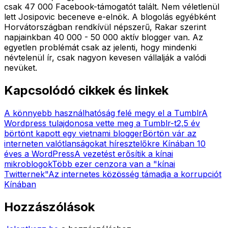
csak 47 000 Facebook-támogatót talált. Nem véletlenül
lett Josipovic beceneve e-elnök. A blogolás egyébként
Horvátországban rendkívül népszerű, Rakar szerint
napjainkban 40 000 - 50 000 aktív blogger van. Az
egyetlen problémát csak az jelenti, hogy mindenki
névtelenül ír, csak nagyon kevesen vállalják a valódi
nevüket.
Kapcsolódó cikkek és linkek
A könnyebb használhatóság felé megy el a Tumblr
A
Wordpress tulajdonosa vette meg a Tumblr-t
2,5 év
börtönt kapott egy vietnami blogger
Börtön vár az
interneten valótlanságokat híresztelőkre Kínában
10
éves a WordPress
A vezetést erősítik a kínai
mikroblogok
Több ezer cenzora van a "kínai
Twitternek"
Az internetes közösség támadja a korrupciót
Kínában
Hozzászólások