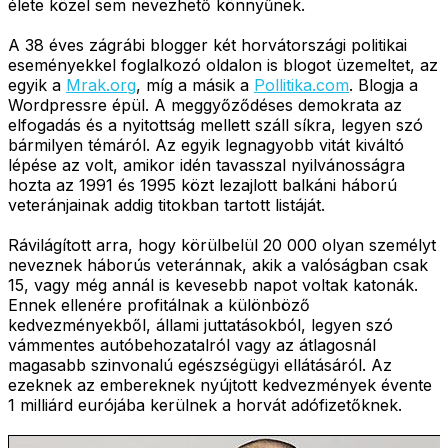
élete közel sem nevezhető könnyűnek.
A 38 éves zágrábi blogger két horvátországi politikai
eseményekkel foglalkozó oldalon is blogot üzemeltet, az
egyik a
Mrak.org
, míg a másik a
Pollitika.com
. Blogja a
Wordpressre épül. A meggyőződéses demokrata az
elfogadás és a nyitottság mellett száll síkra, legyen szó
bármilyen témáról. Az egyik legnagyobb vitát kiváltó
lépése az volt, amikor idén tavasszal nyilvánosságra
hozta az 1991 és 1995 közt lezajlott balkáni háború
veteránjainak addig titokban tartott listáját.
Rávilágított arra, hogy körülbelül 20 000 olyan személyt
neveznek háborús veteránnak, akik a valóságban csak
15, vagy még annál is kevesebb napot voltak katonák.
Ennek ellenére profitálnak a különböző
kedvezményekből, állami juttatásokból, legyen szó
vámmentes autóbehozatalról vagy az átlagosnál
magasabb szinvonalú egészségügyi ellátásáról. Az
ezeknek az embereknek nyújtott kedvezmények évente
1 milliárd eurójába kerülnek a horvát adófizetőknek.