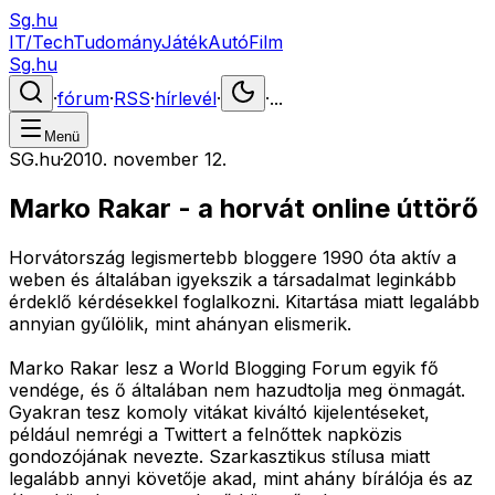
Sg.hu
IT/Tech
Tudomány
Játék
Autó
Film
Sg.hu
·
fórum
·
RSS
·
hírlevél
·
·
...
Menü
SG.hu
·
2010. november 12.
Marko Rakar - a horvát online úttörő
Horvátország legismertebb bloggere 1990 óta aktív a
weben és általában igyekszik a társadalmat leginkább
érdeklő kérdésekkel foglalkozni. Kitartása miatt legalább
annyian gyűlölik, mint ahányan elismerik.
Marko Rakar lesz a World Blogging Forum egyik fő
vendége, és ő általában nem hazudtolja meg önmagát.
Gyakran tesz komoly vitákat kiváltó kijelentéseket,
például nemrégi a Twittert a felnőttek napközis
gondozójának nevezte. Szarkasztikus stílusa miatt
legalább annyi követője akad, mint ahány bírálója és az