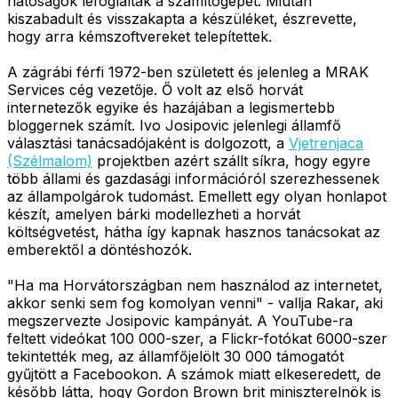
hatóságok lefoglalták a számítógépét. Miután
kiszabadult és visszakapta a készüléket, észrevette,
hogy arra kémszoftvereket telepítettek.
A zágrábi férfi 1972-ben született és jelenleg a MRAK
Services cég vezetője. Ő volt az első horvát
internetezők egyike és hazájában a legismertebb
bloggernek számít. Ivo Josipovic jelenlegi államfő
választási tanácsadójaként is dolgozott, a
Vjetrenjaca
(Szélmalom)
projektben azért szállt síkra, hogy egyre
több állami és gazdasági információról szerezhessenek
az állampolgárok tudomást. Emellett egy olyan honlapot
készít, amelyen bárki modellezheti a horvát
költségvetést, hátha így kapnak hasznos tanácsokat az
emberektől a döntéshozók.
"Ha ma Horvátországban nem használod az internetet,
akkor senki sem fog komolyan venni" - vallja Rakar, aki
megszervezte Josipovic kampányát. A YouTube-ra
feltett videókat 100 000-szer, a Flickr-fotókat 6000-szer
tekintették meg, az államfőjelölt 30 000 támogatót
gyűjtött a Facebookon. A számok miatt elkeseredett, de
később látta, hogy Gordon Brown brit miniszterelnök is