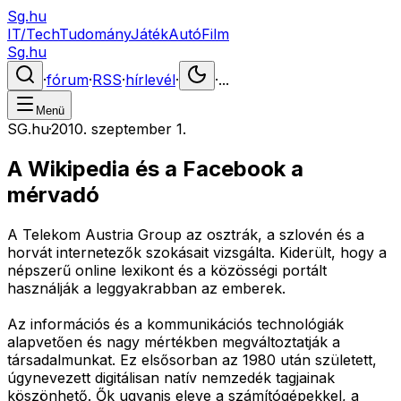
Sg.hu
IT/Tech
Tudomány
Játék
Autó
Film
Sg.hu
·
fórum
·
RSS
·
hírlevél
·
·
...
Menü
SG.hu
·
2010. szeptember 1.
A Wikipedia és a Facebook a
mérvadó
A Telekom Austria Group az osztrák, a szlovén és a
horvát internetezők szokásait vizsgálta. Kiderült, hogy a
népszerű online lexikont és a közösségi portált
használják a leggyakrabban az emberek.
Az információs és a kommunikációs technológiák
alapvetően és nagy mértékben megváltoztatják a
társadalmunkat. Ez elsősorban az 1980 után született,
úgynevezett digitálisan natív nemzedék tagjainak
köszönhető. Ők ugyanis eleve a számítógépekkel, a