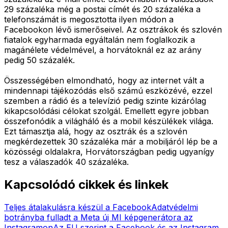
29 százaléka még a postai címét és 20 százaléka a
telefonszámát is megosztotta ilyen módon a
Facebookon lévő ismerőseivel. Az osztrákok és szlovén
fiatalok egyharmada egyáltalán nem foglalkozik a
magánélete védelmével, a horvátoknál ez az arány
pedig 50 százalék.
Összességében elmondható, hogy az internet vált a
mindennapi tájékozódás első számú eszközévé, ezzel
szemben a rádió és a televízió pedig szinte kizárólag
kikapcsolódási célokat szolgál. Emellett egyre jobban
összefonódik a világháló és a mobil készülékek világa.
Ezt támasztja alá, hogy az osztrák és a szlovén
megkérdezettek 30 százaléka már a mobiljáról lép be a
közösségi oldalakra, Horvátországban pedig ugyanígy
tesz a válaszadók 40 százaléka.
Kapcsolódó cikkek és linkek
Teljes átalakulásra készül a Facebook
Adatvédelmi
botrányba fulladt a Meta új MI képgenerátora az
Instagramon
Az EU szerint a Facebook és az Instagram