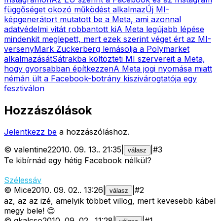
függőséget okozó működést alkalmaz
Új MI-
képgenerátort mutatott be a Meta, ami azonnal
adatvédelmi vitát robbantott ki
A Meta legújabb lépése
mindenkit meglepett, mert ezek szerint véget ért az MI-
verseny
Mark Zuckerberg lemásolja a Polymarket
alkalmazását
Sátrakba költözteti MI szervereit a Meta,
hogy gyorsabban építkezzen
A Meta jogi nyomása miatt
némán ült a Facebook-botrány kiszivárogtatója egy
fesztiválon
Hozzászólások
Jelentkezz be
a hozzászóláshoz.
©
valentine2
2010. 09. 13.
.
21:35
|
|
#
3
válasz
Te kibírnád egy hétig Facebook nélkül?
Szélessáv
©
Mice
2010. 09. 02.
.
13:26
|
|
#
2
válasz
az, az az izé, amelyik többet villog, mert kevesebb kábel
megy bele! 😊
©
gkalcso
2010. 09. 02.
.
11:28
|
|
#
1