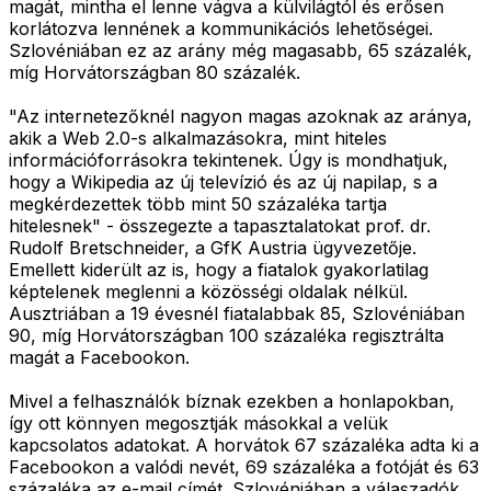
magát, mintha el lenne vágva a külvilágtól és erősen
korlátozva lennének a kommunikációs lehetőségei.
Szlovéniában ez az arány még magasabb, 65 százalék,
míg Horvátországban 80 százalék.
"Az internetezőknél nagyon magas azoknak az aránya,
akik a Web 2.0-s alkalmazásokra, mint hiteles
információforrásokra tekintenek. Úgy is mondhatjuk,
hogy a Wikipedia az új televízió és az új napilap, s a
megkérdezettek több mint 50 százaléka tartja
hitelesnek" - összegezte a tapasztalatokat prof. dr.
Rudolf Bretschneider, a GfK Austria ügyvezetője.
Emellett kiderült az is, hogy a fiatalok gyakorlatilag
képtelenek meglenni a közösségi oldalak nélkül.
Ausztriában a 19 évesnél fiatalabbak 85, Szlovéniában
90, míg Horvátországban 100 százaléka regisztrálta
magát a Facebookon.
Mivel a felhasználók bíznak ezekben a honlapokban,
így ott könnyen megosztják másokkal a velük
kapcsolatos adatokat. A horvátok 67 százaléka adta ki a
Facebookon a valódi nevét, 69 százaléka a fotóját és 63
százaléka az e-mail címét. Szlovéniában a válaszadók