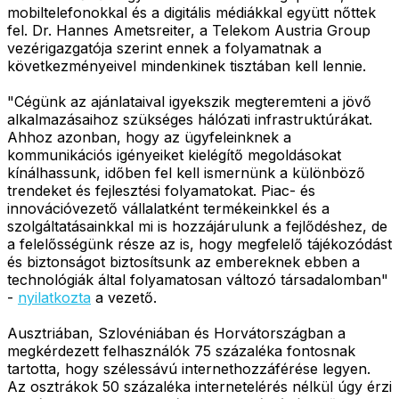
mobiltelefonokkal és a digitális médiákkal együtt nőttek
fel. Dr. Hannes Ametsreiter, a Telekom Austria Group
vezérigazgatója szerint ennek a folyamatnak a
következményeivel mindenkinek tisztában kell lennie.
"Cégünk az ajánlataival igyekszik megteremteni a jövő
alkalmazásaihoz szükséges hálózati infrastruktúrákat.
Ahhoz azonban, hogy az ügyfeleinknek a
kommunikációs igényeiket kielégítő megoldásokat
kínálhassunk, időben fel kell ismernünk a különböző
trendeket és fejlesztési folyamatokat. Piac- és
innovációvezető vállalatként termékeinkkel és a
szolgáltatásainkkal mi is hozzájárulunk a fejlődéshez, de
a felelősségünk része az is, hogy megfelelő tájékozódást
és biztonságot biztosítsunk az embereknek ebben a
technológiák által folyamatosan változó társadalomban"
-
nyilatkozta
a vezető.
Ausztriában, Szlovéniában és Horvátországban a
megkérdezett felhasználók 75 százaléka fontosnak
tartotta, hogy szélessávú internethozzáférése legyen.
Az osztrákok 50 százaléka internetelérés nélkül úgy érzi