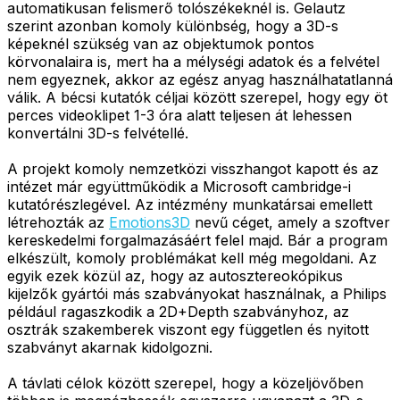
automatikusan felismerő tolószékeknél is. Gelautz
szerint azonban komoly különbség, hogy a 3D-s
képeknél szükség van az objektumok pontos
körvonalaira is, mert ha a mélységi adatok és a felvétel
nem egyeznek, akkor az egész anyag használhatatlanná
válik. A bécsi kutatók céljai között szerepel, hogy egy öt
perces videoklipet 1-3 óra alatt teljesen át lehessen
konvertálni 3D-s felvétellé.
A projekt komoly nemzetközi visszhangot kapott és az
intézet már együttműködik a Microsoft cambridge-i
kutatórészlegével. Az intézmény munkatársai emellett
létrehozták az
Emotions3D
nevű céget, amely a szoftver
kereskedelmi forgalmazásáért felel majd. Bár a program
elkészült, komoly problémákat kell még megoldani. Az
egyik ezek közül az, hogy az autosztereokópikus
kijelzők gyártói más szabványokat használnak, a Philips
például ragaszkodik a 2D+Depth szabványhoz, az
osztrák szakemberek viszont egy független és nyitott
szabványt akarnak kidolgozni.
A távlati célok között szerepel, hogy a közeljövőben