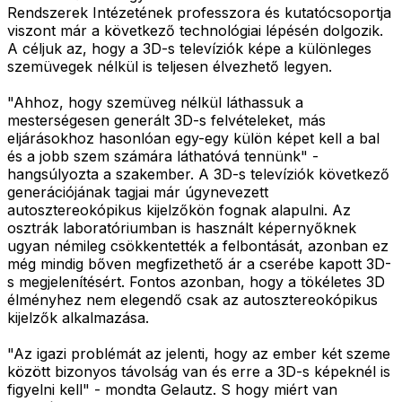
Rendszerek Intézetének professzora és kutatócsoportja
viszont már a következő technológiai lépésén dolgozik.
A céljuk az, hogy a 3D-s televíziók képe a különleges
szemüvegek nélkül is teljesen élvezhető legyen.
"Ahhoz, hogy szemüveg nélkül láthassuk a
mesterségesen generált 3D-s felvételeket, más
eljárásokhoz hasonlóan egy-egy külön képet kell a bal
és a jobb szem számára láthatóvá tennünk" -
hangsúlyozta a szakember. A 3D-s televíziók következő
generációjának tagjai már úgynevezett
autosztereokópikus kijelzőkön fognak alapulni. Az
osztrák laboratóriumban is használt képernyőknek
ugyan némileg csökkentették a felbontását, azonban ez
még mindig bőven megfizethető ár a cserébe kapott 3D-
s megjelenítésért. Fontos azonban, hogy a tökéletes 3D
élményhez nem elegendő csak az autosztereokópikus
kijelzők alkalmazása.
"Az igazi problémát az jelenti, hogy az ember két szeme
között bizonyos távolság van és erre a 3D-s képeknél is
figyelni kell" - mondta Gelautz. S hogy miért van