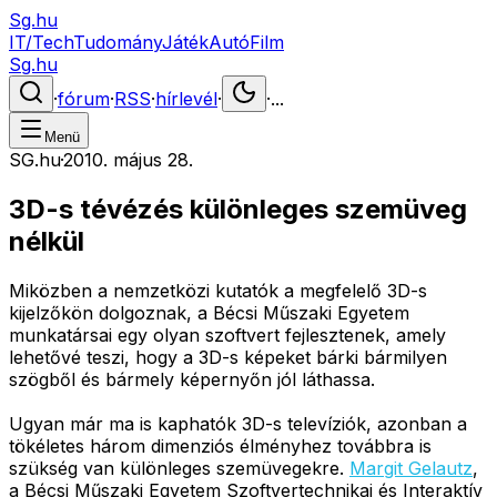
Sg.hu
IT/Tech
Tudomány
Játék
Autó
Film
Sg.hu
·
fórum
·
RSS
·
hírlevél
·
·
...
Menü
SG.hu
·
2010. május 28.
3D-s tévézés különleges szemüveg
nélkül
Miközben a nemzetközi kutatók a megfelelő 3D-s
kijelzőkön dolgoznak, a Bécsi Műszaki Egyetem
munkatársai egy olyan szoftvert fejlesztenek, amely
lehetővé teszi, hogy a 3D-s képeket bárki bármilyen
szögből és bármely képernyőn jól láthassa.
Ugyan már ma is kaphatók 3D-s televíziók, azonban a
tökéletes három dimenziós élményhez továbbra is
szükség van különleges szemüvegekre.
Margit Gelautz
,
a Bécsi Műszaki Egyetem Szoftvertechnikai és Interaktív