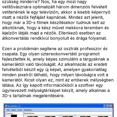
szükség minderre? Nos, ha egy mozi nagy
vetítővásznára optimalizált három dimenziós felvételt
vetítenének le egy televízión, akkor a kisebb képernyő
miatt a nézők fejfájást kapnának. Mindez azt jelenti,
hogy már a 3D-s filmek készítésekor tudniuk kell az
alkotóknak, hogy a kész művet mekkora teremben és
kijelzőn látják majd a nézők. Ellenkező esetben az
átkonvertálás rendkívül bonyolult és drága folyamat.
Ezen a problémán segítene az osztrák professzor és
csapata. Egy olyan sztereokonvertáló programot
fejlesztettek ki, amely képes szimulálni a tárgyaknak a
kameráktól való távolságát. Az alkalmazás az eredeti
felvételből készít egy új képet, amelyen gyakorlatilag
minden pixelről látható, hogy milyen távolságra volt a
kamerától. Kicsit olyan ez, mint az emberek mélységben
látása. Az így kapott információkból a szoftver egy
úgynevezett mélységtérképet készít, amely alkalmas a
3D-s tartalmak megjelenítésére.