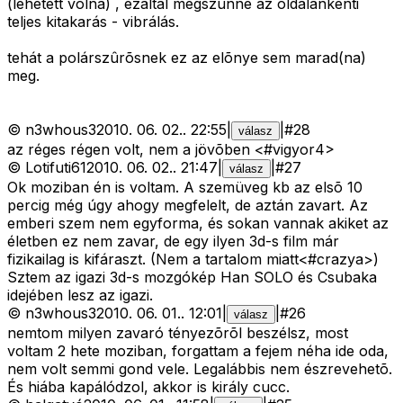
(lehetett volna) , ezáltal megszûnne az oldalankénti
teljes kitakarás - vibrálás.
tehát a polárszûrõsnek ez az elõnye sem marad(na)
meg.
©
n3whous3
2010. 06. 02.
.
22:55
|
|
#
28
válasz
az réges régen volt, nem a jövõben <#vigyor4>
©
Lotifuti61
2010. 06. 02.
.
21:47
|
|
#
27
válasz
Ok moziban én is voltam. A szemüveg kb az elsõ 10
percig még úgy ahogy megfelelt, de aztán zavart. Az
emberi szem nem egyforma, és sokan vannak akiket az
életben ez nem zavar, de egy ilyen 3d-s film már
fizikailag is kifáraszt. (Nem a tartalom miatt<#crazya>
)
Sztem az igazi 3d-s mozgókép Han SOLO és Csubaka
idejében lesz az igazi.
©
n3whous3
2010. 06. 01.
.
12:01
|
|
#
26
válasz
nemtom milyen zavaró tényezõrõl beszélsz, most
voltam 2 hete moziban, forgattam a fejem néha ide oda,
nem volt semmi gond vele. Legalábbis nem észrevehetõ.
És hiába kapálódzol, akkor is király cucc.