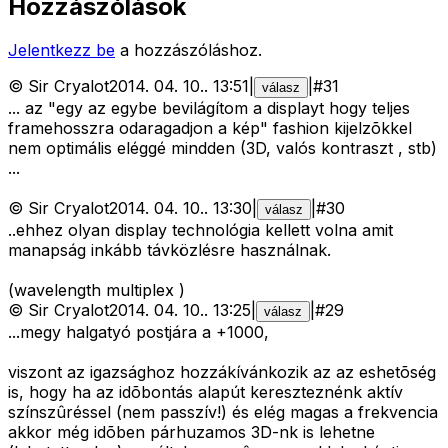
Hozzászólások
Jelentkezz be
a hozzászóláshoz.
©
Sir Cryalot
2014. 04. 10.
.
13:51
|
|
#
31
válasz
... az "egy az egybe bevilágítom a displayt hogy teljes
framehosszra odaragadjon a kép" fashion kijelzõkkel
nem optimális eléggé mindden (3D, valós kontraszt , stb)
...
©
Sir Cryalot
2014. 04. 10.
.
13:30
|
|
#
30
válasz
..ehhez olyan display technológia kellett volna amit
manapság inkább távközlésre használnak.
(wavelength multiplex )
©
Sir Cryalot
2014. 04. 10.
.
13:25
|
|
#
29
válasz
...megy halgatyó postjára a +1000,
viszont az igazsághoz hozzákívánkozik az az eshetõség
is, hogy ha az idõbontás alapút kereszteznénk aktív
színszûréssel (nem passzív!) és elég magas a frekvencia
akkor még idõben párhuzamos 3D-nk is lehetne