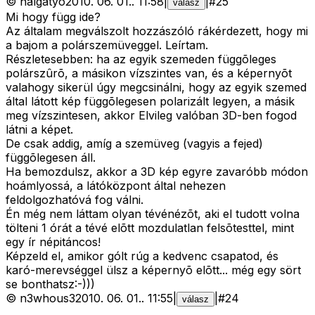
©
halgatyó
2010. 06. 01.
.
11:58
|
|
#
25
válasz
Mi hogy függ ide?
Az általam megválszolt hozzászóló rákérdezett, hogy mi
a bajom a polárszemüveggel. Leírtam.
Részletesebben: ha az egyik szemeden függõleges
polárszûrõ, a másikon vízszintes van, és a képernyõt
valahogy sikerül úgy megcsinálni, hogy az egyik szemed
által látott kép függõlegesen polarizált legyen, a másik
meg vízszintesen, akkor Elvileg valóban 3D-ben fogod
látni a képet.
De csak addig, amíg a szemüveg (vagyis a fejed)
függõlegesen áll.
Ha bemozdulsz, akkor a 3D kép egyre zavaróbb módon
hoámlyossá, a látóközpont által nehezen
feldolgozhatóvá fog válni.
Én még nem láttam olyan tévénézõt, aki el tudott volna
tölteni 1 órát a tévé elõtt mozdulatlan felsõtesttel, mint
egy ír népitáncos!
Képzeld el, amikor gólt rúg a kedvenc csapatod, és
karó-merevséggel ülsz a képernyõ elõtt... még egy sört
se bonthatsz:-)))
©
n3whous3
2010. 06. 01.
.
11:55
|
|
#
24
válasz
..................