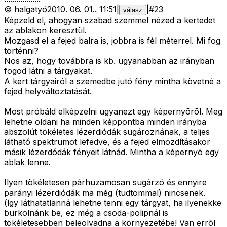
©
halgatyó
2010. 06. 01.
.
11:51
|
|
#
23
válasz
Képzeld el, ahogyan szabad szemmel nézed a kertedet
az ablakon keresztül.
Mozgasd el a fejed balra is, jobbra is fél méterrel. Mi fog
történni?
Nos az, hogy továbbra is kb. ugyanabban az irányban
fogod látni a tárgyakat.
A kert tárgyairól a szemedbe jutó fény mintha követné a
fejed helyváltoztatását.
Most próbáld elképzelni ugyanezt egy képernyõrõl. Meg
lehetne oldani ha minden képpontba minden irányba
abszolút tökéletes lézerdiódák sugároznának, a teljes
látható spektrumot lefedve, és a fejed elmozdításakor
másik lézerdódák fényeit látnád. Mintha a képernyõ egy
ablak lenne.
Ilyen tökéletesen párhuzamosan sugárzó és ennyire
parányi lézerdiódák ma még (tudtommal) nincsenek.
(így láthatatlanná lehetne tenni egy tárgyat, ha ilyenekke
burkolnánk be, ez még a csoda-polipnál is
tökéletesebben beleolvadna a környezetébe! Van errõl