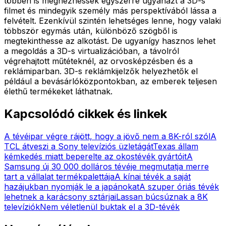
többen is megnézhessék egyszerre ugyanazt a 3D-s
filmet és mindegyik személy más perspektívából lássa a
felvételt. Ezenkívül szintén lehetséges lenne, hogy valaki
többször egymás után, különböző szögből is
megtekinthesse az alkotást. De ugyanígy hasznos lehet
a megoldás a 3D-s virtualizációban, a távolról
végrehajtott műtéteknél, az orvosképzésben és a
reklámiparban. 3D-s reklámkijelzők helyezhetők el
például a bevásárlóközpontokban, az emberek teljesen
élethű termékeket láthatnak.
Kapcsolódó cikkek és linkek
A tévéipar végre rájött, hogy a jövő nem a 8K-ról szól
A
TCL átveszi a Sony televíziós üzletágát
Texas állam
kémkedés miatt beperelte az okostévék gyártóit
A
Samsung új 30 000 dolláros tévéje megmutatja merre
tart a vállalat termékpalettája
A kínai tévék a saját
hazájukban nyomják le a japánokat
A szuper óriás tévék
lehetnek a karácsony sztárjai
Lassan búcsúznak a 8K
televíziók
Nem véletlenül buktak el a 3D-tévék