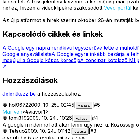
kinézetét. A friss jelentések szerint a keresőcég már jav
nehéz, hiszen a videoklipekre szakosodott
Vevo portál
kap
Az új platformot a hírek szerint október 28-án mutatják be
Kapcsolódó cikkek és linkek
A Google egy napra rendkívül egyszerűvé tette a műholdf
Google anyavállalata
A Google egyre inkább bezárja a felh
megújul a Google képes keresője
A zeneipar kötelező MI j
↗
Hozzászólások
Jelentkezz be
a hozzászóláshoz.
©
hol9672
2009. 10. 25.
.
02:45
|
|
#
5
válasz
Már van
<#vigyor1>
©
tomi319
2009. 10. 24.
.
10:26
|
|
#
4
válasz
A google mindenhol ott akar lenni úgy néz ki. Közösségi
©
Tetsuo
2009. 10. 24.
.
01:42
|
|
#
3
válasz
a youtube is az ovuke, mi az a vevo