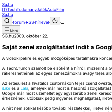
Sg.hu
IT/Tech
Tudomány
Játék
Autó
Film
Sg.hu
·
fórum
·
RSS
·
hírlevél
·
·
...
Menü
SG.hu
·
2009. október 22.
Saját zenei szolgáltatást indít a Goog
A videoklipekre és egyéb mozgóképes tartalmakra koncent
A TechCrunch számolt be elsőként a hírről, miszerint a G
rákereshetnének az egyes zeneszámokra avagy teljes album
Az értesülést a hivatalos csatornákon teljes csend övezt
iLike
és a
Lala
, amelyek már most is hasonló szolgáltatást
Google már most üzemeltet egy egyszerűbb zenei keresőt, K
érkeznének, utóbbiak pedig ingyenes meghallgatást, illet
A hírt nem sokkal később további részletekkel, illetve n