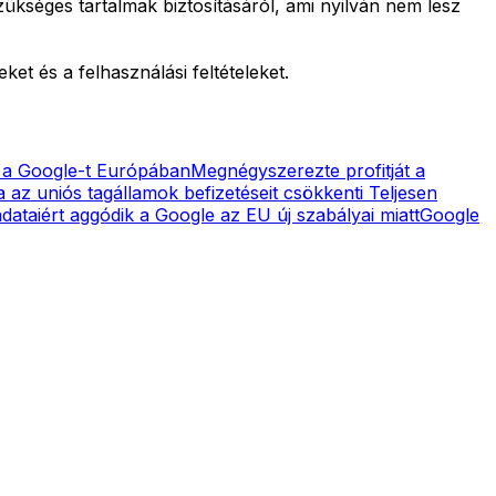
zükséges tartalmak biztosításáról, ami nyilván nem lesz
et és a felhasználási feltételeket.
i a Google-t Európában
Megnégyszerezte profitját a
a az uniós tagállamok befizetéseit csökkenti
Teljesen
dataiért aggódik a Google az EU új szabályai miatt
Google