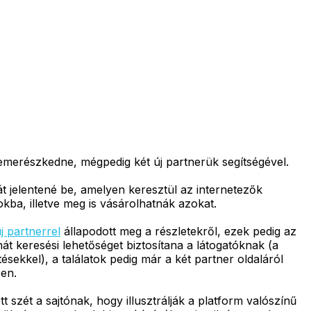
emerészkedne, mégpedig két új partnerük segítségével.
t jelentené be, amelyen keresztül az internetezők
kba, illetve meg is vásárolhatnák azokat.
új partnerrel
állapodott meg a részletekről, ezek pedig az
át keresési lehetőséget biztosítana a látogatóknak (a
ekkel), a találatok pedig már a két partner oldaláról
ben.
 szét a sajtónak, hogy illusztrálják a platform valószínű