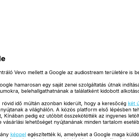
le
ráló Vevo mellett a Google az audiostream területére is b
oogle hamarosan egy saját zenei szolgáltatás útnak indításá
okra, belehallgathatnának a találatként kidobott alkotáso
e, rövid idő múltán azonban kiderült, hogy a keresőcég
két 
 nyújtanak a világhálón. A közös platform első lépésben teh
ínában pedig ez utóbbit összekötötték az ingyenes letöltés
ve vásárlási lehetőséget nyújtanának minden tartalom eseté
éhány
képpel
egészítették ki, amelyeket a Google maga küldött