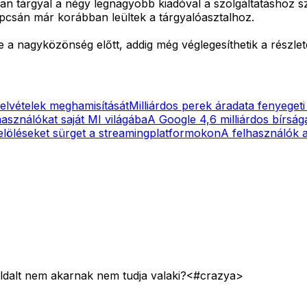
ában tárgyal a négy legnagyobb kiadóval a szolgáltatáshoz s
csán már korábban leültek a tárgyalóasztalhoz.
 a nagyközönség előtt, addig még véglegesíthetik a részletek
elvételek meghamisítását
Milliárdos perek áradata fenyeget
asználókat saját MI világába
A Google 4,6 milliárdos bírság
elöléseket sürget a streamingplatformokon
A felhasználók a
 oldalt nem akarnak nem tudja valaki?<#crazya>