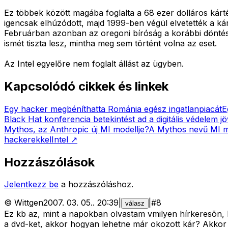
Ez többek között magába foglalta a 68 ezer dolláros kárt
igencsak elhúzódott, majd 1999-ben végül elvetették a kár
Februárban azonban az oregoni bíróság a korábbi döntés telj
ismét tiszta lesz, mintha meg sem történt volna az eset.
Az Intel egyelőre nem foglalt állást az ügyben.
Kapcsolódó cikkek és linkek
Egy hacker megbéníthatta Románia egész ingatlanpiacát
E
Black Hat konferencia betekintést ad a digitális védelem j
Mythos, az Anthropic új MI modellje?
A Mythos nevű MI mo
hackerekkel
Intel
↗
Hozzászólások
Jelentkezz be
a hozzászóláshoz.
©
Wittgen
2007. 03. 05.
.
20:39
|
|
#
8
válasz
Ez kb az, mint a napokban olvastam vmilyen hírkeresõn, h
a dvd-ket, akkor hogyan lehetne már okozott kár? Akkor 