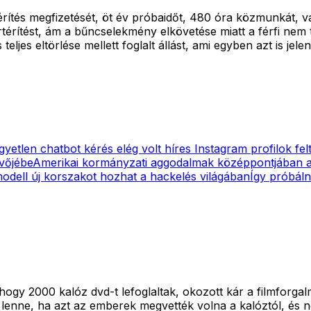
érítés megfizetését, öt év próbaidőt, 480 óra közmunkát, v
térítést, ám a bűncselekmény elkövetése miatt a férfi nem 
es eltörlése mellett foglalt állást, ami egyben azt is jelent
gyetlen chatbot kérés elég volt híres Instagram profilok fe
övőjébe
Amerikai kormányzati aggodalmak középpontjában a
dell új korszakot hozhat a hackelés világában
Így próbáln
ogy 2000 kalóz dvd-t lefoglaltak, okozott kár a filmforga
lenne, ha azt az emberek megvették volna a kalóztól, és n