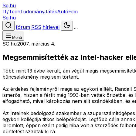
Sg.hu
IT/Tech
Tudomány
Játék
Autó
Film
Sg.hu
·
fórum
·
RSS
·
hírlevél
·
·
...
Menü
SG.hu
·
2007. március 4.
Megsemmisítették az Intel-hacker elle
Több mint 13 évbe került, ám végül mégis megsemmisítették 
bűncselekmény meg sem történt.
Az érdekes fejleményről maga az egykori elítélt, Randall
ismerős, hiszen a férfit még 1993-ban vették őrizetbe, és
elfogadható, mivel károkozás nem állt szándékában, és err
Az Intelnek bedolgozó szakember a szuperszámítógépes r
egykori kollégája titkos belépőkódját. Legfőbb célja ann
leromlott, éppen ezért pedig hiba volt a szerződés felbo
büntetést szabtak ki rá.