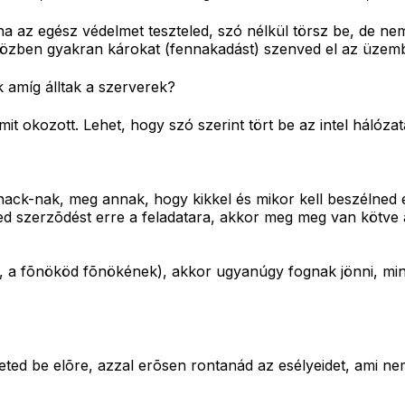
, ha az egész védelmet teszteled, szó nélkül törsz be, de 
 közben gyakran károkat (fennakadást) szenved el az üzem
 amíg álltak a szerverek?
amit okozott. Lehet, hogy szó szerint tört be az intel hál
hack-nak, meg annak, hogy kikkel és mikor kell beszélned e
led szerzõdést erre a feladatara, akkor meg meg van kötve 
d, a fõnököd fõnökének), akkor ugyanúgy fognak jönni, mi
eted be elõre, azzal erõsen rontanád az esélyeidet, ami ne