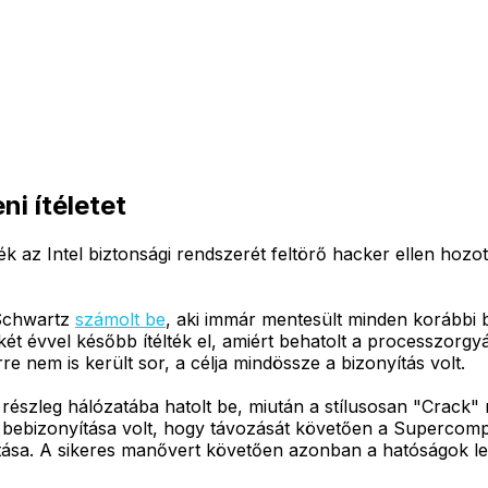
ni ítéletet
az Intel biztonsági rendszerét feltörő hacker ellen hozott b
 Schwartz
számolt be
, aki immár mentesült minden korábbi 
 két évvel később ítélték el, amiért behatolt a processzorg
e nem is került sor, a célja mindössze a bizonyítás volt.
észleg hálózatába hatolt be, miután a stílusosan "Crack
ak bebizonyítása volt, hogy távozását követően a Supercomp
ntása. A sikeres manővert követően azonban a hatóságok let