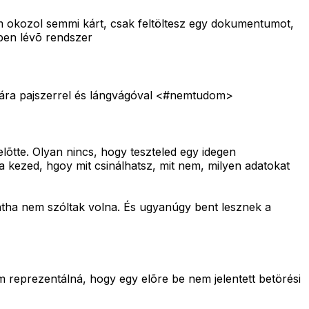
nem okozol semmi kárt, csak feltöltesz egy dokumentumot,
ben lévõ rendszer
ózatára pajszerrel és lángvágóval <#nemtudom>
lõtte. Olyan nincs, hogy teszteled egy idegen
a kezed, hgoy mit csinálhatsz, mit nem, milyen adatokat
ntha nem szóltak volna. És ugyanúgy bent lesznek a
m reprezentálná, hogy egy elõre be nem jelentett betörési