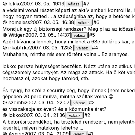
©
lokko
2007. 03. 05.
.
19:13
|
|
#
7
válasz
a védelmi vonal részét képezi az aktív emberi kontroll is
hogy hogyan tetted ... a szépséghiba az, hogy a betörés
©
homeless
2007. 03. 05.
.
16:38
|
|
#
6
válasz
Mondjuk egy új biztonsági rendszer? Meg pl az az idõszak
©
Wittgen
2007. 03. 05.
.
14:37
|
|
#
5
válasz
Azért kíváncsi lennék, hogy mi lehet a 68e dolláros kár, 
©
irkab1rka
2007. 03. 05.
.
12:53
|
|
#
4
válasz
Muhahaha, mintha mis sem történt volna... Ez aranyos.
lokko: persze hülyeséget beszélsz. Nézz utána az etikus 
cég/személy security-jét. Az maga az attack. Ha õ köt ve
hozhatsz el, azokat hogy tárolod, stb.
És nyugi, ha szól a security cég, hogy jönnek (nem neke
gépeden 20 perc mulva, mintha szóltak volna 😉
©
szombi
2007. 03. 04.
.
22:07
|
|
#
3
válasz
és visszakapja az éveit? és a közmunka árát?
©
lokko
2007. 03. 04.
.
21:36
|
|
#
2
válasz
A betörési szándékot, ha teszteled rendszert, nem jelenth
kísérlet, milyen hatékony lehetne ...
©
Aspirin
2007. 03. 04.
.
21:09
|
|
#
1
válasz