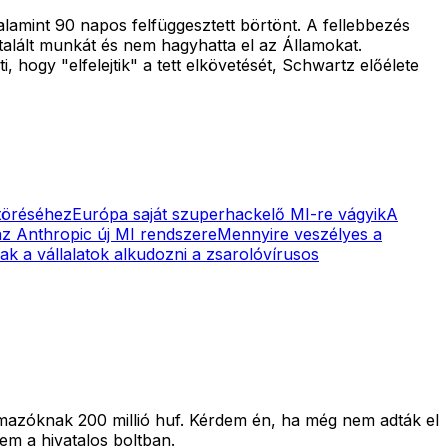
alamint 90 napos felfüggesztett börtönt. A fellebbezés
talált munkát és nem hagyhatta el az Államokat.
i, hogy "elfelejtik" a tett elkövetését, Schwartz előélete
ltöréséhez
Európa saját szuperhackelő MI-re vágyik
A
z Anthropic új MI rendszere
Mennyire veszélyes a
ak a vállalatok alkudozni a zsarolóvírusos
lmazóknak 200 millió huf. Kérdem én, ha még nem adták el
em a hivatalos boltban.