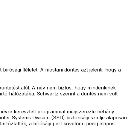
írósági ítéletet. A mostani döntés azt jelenti, hogy a
büntetést alól. A név nem biztos, hogy mindenkinek
yártó hálózatába. Schwartz szerint a döntés nem volt
" névre keresztelt programmal megszerezte néhány
uter Systems Division (SSD) biztonsági szintje alaposan
artóztatták, a bírósági pert követően pedig alapos