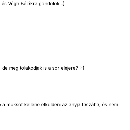
 és Végh Bélákra gondolok...)
e meg tolakodjak is a sor elejere? :-)
b a muksót kellene elküldeni az anyja faszába, és nem