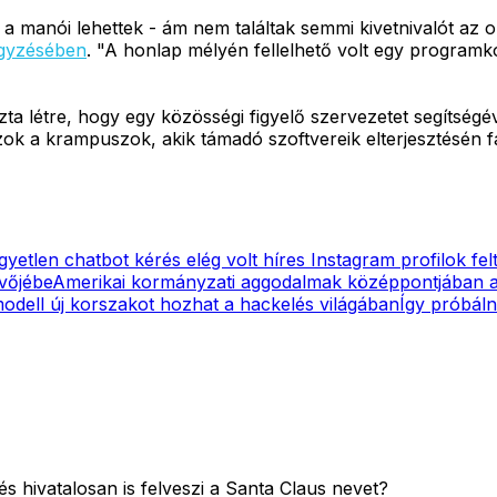
 a manói lehettek - ám nem találtak semmi kivetnivalót az o
egyzésében
. "A honlap mélyén fellelhető volt egy program
 létre, hogy egy közösségi figyelő szervezetet segítségév
zok a krampuszok, akik támadó szoftvereik elterjesztésén 
gyetlen chatbot kérés elég volt híres Instagram profilok fe
övőjébe
Amerikai kormányzati aggodalmak középpontjában a
dell új korszakot hozhat a hackelés világában
Így próbáln
és hivatalosan is felveszi a Santa Claus nevet?