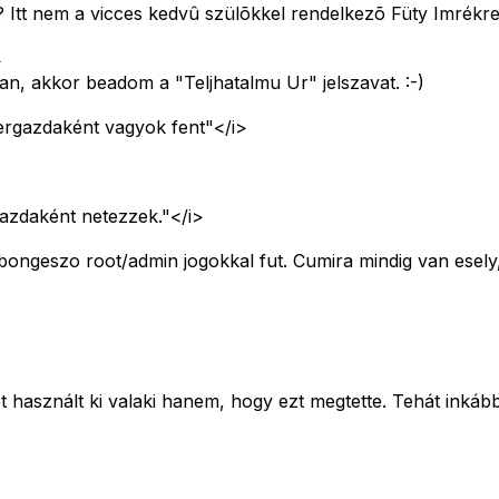
? Itt nem a vicces kedvû szülõkkel rendelkezõ Füty Imrékre
>
n, akkor beadom a "Teljhatalmu Ur" jelszavat. :-)
rgazdaként vagyok fent"</i>
zdaként netezzek."</i>
ngeszo root/admin jogokkal fut. Cumira mindig van esely, d
 használt ki valaki hanem, hogy ezt megtette. Tehát inkáb