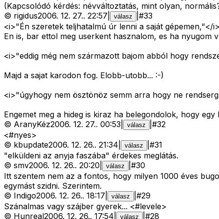
(Kapcsolódó kérdés: névváltoztatás, mint olyan, normális
©
rigidus
2006. 12. 27.
.
22:57
|
|
#
33
válasz
<i>"Én szeretek teljhatalmú úr lenni a saját gépemen,"</i
En is, bar ettol meg userkent hasznalom, es ha nyugom va
<i>"eddig még nem származott bajom abból hogy rendsze
Majd a sajat karodon fog. Elobb-utobb... :-)
<i>"úgyhogy nem ösztönöz semm arra hogy ne rendserga
Engemet meg a hideg is kiraz ha belegondolok, hogy egy bo
©
AranyKéz
2006. 12. 27.
.
00:53
|
|
#
32
válasz
<#nyes>
©
kbupdate
2006. 12. 26.
.
21:34
|
|
#
31
válasz
"elküldeni az anyja faszába" érdekes meglátás.
©
smv
2006. 12. 26.
.
20:20
|
|
#
30
válasz
Itt szentem nem az a fontos, hogy milyen 1000 éves bugot
egymást szidni. Szerintem.
©
Indigo
2006. 12. 26.
.
18:17
|
|
#
29
válasz
Szánalmas vagy szájber gyerek... <#levele>
©
Hunreal
2006. 12. 26.
.
17:54
|
|
#
28
válasz