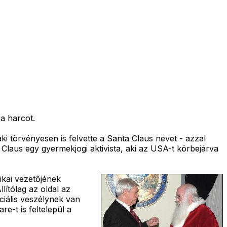
a harcot.
ki törvényesen is felvette a Santa Claus nevet - azzal
. Claus egy gyermekjogi aktivista, aki az USA-t körbejárva
ikai vezetőjének
lítólag az oldal az
ciális veszélynek van
e-t is feltelepül a