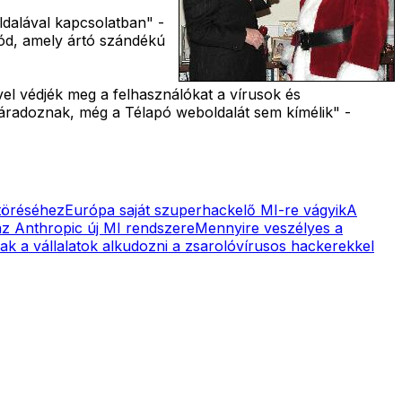
ldalával kapcsolatban" -
kód, amely ártó szándékú
el védjék meg a felhasználókat a vírusok és
fáradoznak, még a Télapó weboldalát sem kímélik" -
ltöréséhez
Európa saját szuperhackelő MI-re vágyik
A
z Anthropic új MI rendszere
Mennyire veszélyes a
ak a vállalatok alkudozni a zsarolóvírusos hackerekkel