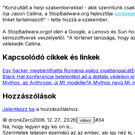
"Konzultált a helyi szakemberekkel - akik szerintünk csak
írja Jason Callina, a StopBadware.org fejlesztője
blogbej
linket tartalmazott" - tette hozzá a szakember.
A StopBadware.orgot idén a Google, a Lenovo és Sun hozta
kémszoftverek veszélyeitől. "A történet tanúsága, hogy a
vélekedik Callina.
Kapcsolódó cikkek és linkek
Egy hacker megbéníthatta Románia egész ingatlanpiacát
E
Black Hat konferencia betekintést ad a digitális védelem j
Mythos, az Anthropic új MI modellje?
A Mythos nevű MI mo
Hozzászólások
Jelentkezz be
a hozzászóláshoz.
©
dronkZero
2006. 12. 27.
.
23:26
|
|
#
34
válasz
Na, hogy legyen egy kis on is...
Szerintetek teljesen épelméjû az az ember, aki így néz ki, 