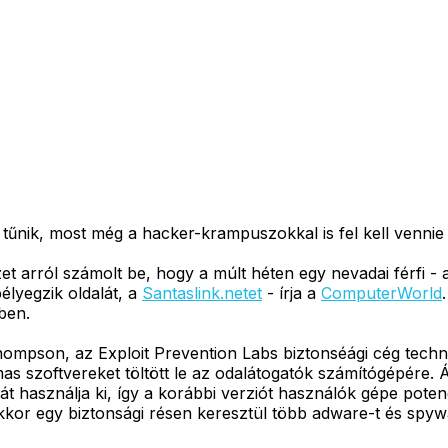
űnik, most még a hacker-krampuszokkal is fel kell vennie 
et arról számolt be, hogy a múlt héten egy nevadai férfi - a
élyegzik oldalát, a
Santaslink.netet
- írja a
ComputerWorld
ben.
Thompson, az Exploit Prevention Labs biztonséági cég techn
 szoftvereket töltött le az odalátogatók számítógépére. Ál
át használja ki, így a korábbi verziót használók gépe poten
akkor egy biztonsági résen keresztül több adware-t és spywar