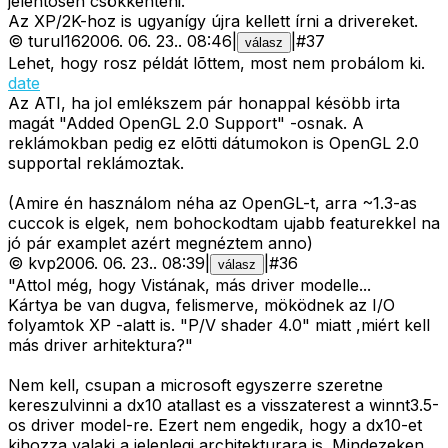
jelentõsen csökkenteni.
Az XP/2K-hoz is ugyanígy újra kellett írni a drivereket.
©
turul16
2006. 06. 23.
.
08:46
|
|
#
37
válasz
Lehet, hogy rosz példát lõttem, most nem probálom ki.
date
Az ATI, ha jol emlékszem pár honappal késöbb irta
magát "Added OpenGL 2.0 Support" -osnak. A
reklámokban pedig ez elõtti dátumokon is OpenGL 2.0
supportal reklámoztak.
(Amire én használom néha az OpenGL-t, arra ~1.3-as
cuccok is elgek, nem bohockodtam ujabb featurekkel na
jó pár examplet azért megnéztem anno)
©
kvp
2006. 06. 23.
.
08:39
|
|
#
36
válasz
"Attol még, hogy Vistának, más driver modelle...
Kártya be van dugva, felismerve, möködnek az I/O
folyamtok XP -alatt is. "P/V shader 4.0" miatt ,miért kell
más driver arhitektura?"
Nem kell, csupan a microsoft egyszerre szeretne
kereszulvinni a dx10 atallast es a visszaterest a winnt3.5-
os driver model-re. Ezert nem engedik, hogy a dx10-et
kihozza valaki a jelenlegi architekturara is. Mindezeken