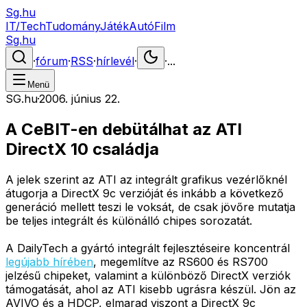
Sg.hu
IT/Tech
Tudomány
Játék
Autó
Film
Sg.hu
·
fórum
·
RSS
·
hírlevél
·
·
...
Menü
SG.hu
·
2006. június 22.
A CeBIT-en debütálhat az ATI
DirectX 10 családja
A jelek szerint az ATI az integrált grafikus vezérlőknél
átugorja a DirectX 9c verzióját és inkább a következő
generáció mellett teszi le voksát, de csak jövőre mutatja
be teljes integrált és különálló chipes sorozatát.
A DailyTech a gyártó integrált fejlesztéseire koncentrál
legújabb hírében
, megemlítve az RS600 és RS700
jelzésű chipeket, valamint a különböző DirectX verziók
támogatását, ahol az ATI kisebb ugrásra készül. Jön az
AVIVO és a HDCP, elmarad viszont a DirectX 9c