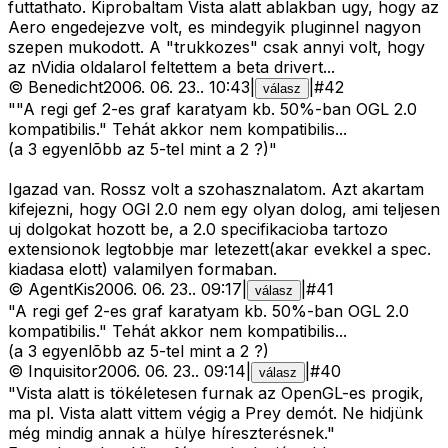
futtathato. Kiprobaltam Vista alatt ablakban ugy, hogy az
Aero engedejezve volt, es mindegyik pluginnel nagyon
szepen mukodott. A "trukkozes" csak annyi volt, hogy
az nVidia oldalarol feltettem a beta drivert...
©
Benedicht
2006. 06. 23.
.
10:43
|
|
#
42
válasz
""A regi gef 2-es graf karatyam kb. 50%-ban OGL 2.0
kompatibilis." Tehát akkor nem kompatibilis...
(a 3 egyenlõbb az 5-tel mint a 2 ?)"
Igazad van. Rossz volt a szohasznalatom. Azt akartam
kifejezni, hogy OGl 2.0 nem egy olyan dolog, ami teljesen
uj dolgokat hozott be, a 2.0 specifikacioba tartozo
extensionok legtobbje mar letezett(akar evekkel a spec.
kiadasa elott) valamilyen formaban.
©
AgentKis
2006. 06. 23.
.
09:17
|
|
#
41
válasz
"A regi gef 2-es graf karatyam kb. 50%-ban OGL 2.0
kompatibilis." Tehát akkor nem kompatibilis...
(a 3 egyenlõbb az 5-tel mint a 2 ?)
©
Inquisitor
2006. 06. 23.
.
09:14
|
|
#
40
válasz
"Vista alatt is tökéletesen furnak az OpenGL-es progik,
ma pl. Vista alatt vittem végig a Prey demót. Ne hidjünk
még mindig annak a hülye híreszterésnek."