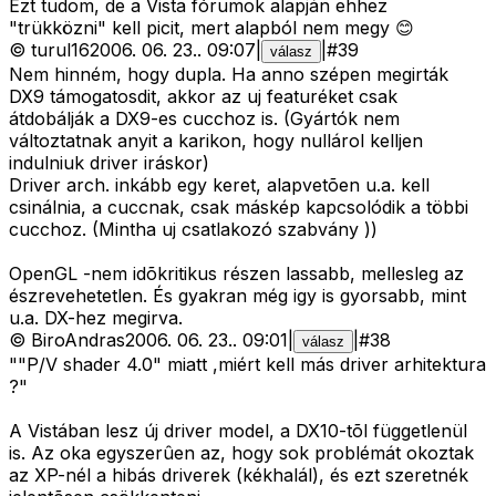
Ezt tudom, de a Vista fórumok alapján ehhez
"trükközni" kell picit, mert alapból nem megy 😊
©
turul16
2006. 06. 23.
.
09:07
|
|
#
39
válasz
Nem hinném, hogy dupla. Ha anno szépen megirták
DX9 támogatosdit, akkor az uj featuréket csak
átdobálják a DX9-es cucchoz is. (Gyártók nem
változtatnak anyit a karikon, hogy nullárol kelljen
indulniuk driver iráskor)
Driver arch. inkább egy keret, alapvetõen u.a. kell
csinálnia, a cuccnak, csak máskép kapcsolódik a többi
cucchoz. (Mintha uj csatlakozó szabvány ))
OpenGL -nem idõkritikus részen lassabb, mellesleg az
észrevehetetlen. És gyakran még igy is gyorsabb, mint
u.a. DX-hez megirva.
©
BiroAndras
2006. 06. 23.
.
09:01
|
|
#
38
válasz
""P/V shader 4.0" miatt ,miért kell más driver arhitektura
?"
A Vistában lesz új driver model, a DX10-tõl függetlenül
is. Az oka egyszerûen az, hogy sok problémát okoztak
az XP-nél a hibás driverek (kékhalál), és ezt szeretnék