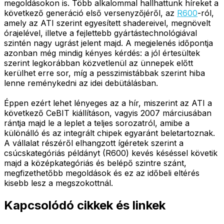
megoldásokon is. Több alkalommal hallhattunk híreket a
következő generáció első versenyzőjéről, az
R600
-ról,
amely az ATI szerint egyesített shadereivel, megnövelt
órajelével, illetve a fejlettebb gyártástechnológiával
szintén nagy ugrást jelent majd. A megjelenés időpontja
azonban még mindig kényes kérdés: a jól értesültek
szerint legkorábban közvetlenül az ünnepek előtt
kerülhet erre sor, míg a pesszimistábbak szerint hiba
lenne reménykedni az idei debütálásban.
Éppen ezért lehet lényeges az a hír, miszerint az ATI a
következő CeBIT kiállításon, vagyis 2007 márciusában
rántja majd le a leplet a teljes sorozatról, amibe a
különálló és az integrált chipek egyaránt beletartoznak.
A vállalat részéről elhangzott ígéretek szerint a
csúcskategóriás példányt (R600) kevés késéssel követik
majd a középkategóriás és belépő szintre szánt,
megfizethetőbb megoldások és ez az időbeli eltérés
kisebb lesz a megszokottnál.
Kapcsolódó cikkek és linkek