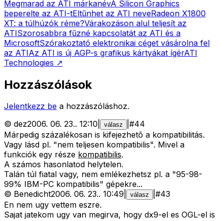
Megmarad az ATI márkanév
A Silicon Graphics
beperelte az ATI-t
Eltűnhet az ATI neve
Radeon X1800
XT: a túlhúzók réme?
Várakozáson alul teljesít az
ATI
Szorosabbra fűzné kapcsolatát az ATI és a
Microsoft
Szórakoztató elektronikai céget vásárolna fel
az ATI
Az ATI is új AGP-s grafikus kártyákat ígér
ATI
Technologies
↗
Hozzászólások
Jelentkezz be
a hozzászóláshoz.
©
dez
2006. 06. 23.
.
12:10
|
|
#
44
válasz
Márpedig százalékosan is kifejezhetõ a kompatibilitás.
Vagy lásd pl. "nem teljesen kompatibilis". Mivel a
funkciók egy része
kompatibilis
.
A számos hasonlatod helytelen.
Talán túl fiatal vagy, nem emlékezhetsz pl. a "95-98-
99% IBM-PC kompatibilis" gépekre...
©
Benedicht
2006. 06. 23.
.
10:49
|
|
#
43
válasz
En nem ugy vettem eszre.
Sajat jatekom ugy van megirva, hogy dx9-el es OGL-el is