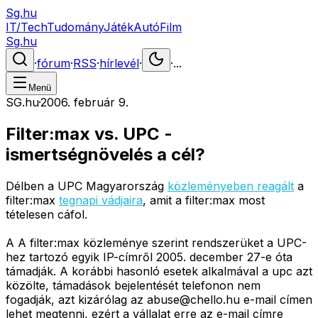
Sg.hu
IT/Tech
Tudomány
Játék
Autó
Film
Sg.hu
·
fórum
·
RSS
·
hírlevél
·
·
...
Menü
SG.hu
·
2006. február 9.
Filter:max vs. UPC -
ismertségnövelés a cél?
Délben a UPC Magyarország
közleményeben reagált
a
filter:max
tegnapi vádjaira
, amit a filter:max most
tételesen cáfol.
A A filter:max közleménye szerint rendszerüket a UPC-
hez tartozó egyik IP-címről 2005. december 27-e óta
támadják. A korábbi hasonló esetek alkalmával a upc azt
közölte, támadások bejelentését telefonon nem
fogadják, azt kizárólag az
abuse@chello.hu
e-mail címen
lehet megtenni, ezért a vállalat erre az e-mail címre