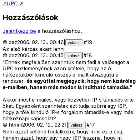
↗
UPC
↗
Hozzászólások
Jelentkezz be
a hozzászóláshoz.
©
dez
2006. 02. 13.
.
00:46
|
|
#
19
válasz
Az elsõ kérdés akart lenni.
©
dez
2006. 02. 13.
.
00:45
|
|
#
18
válasz
"Ennek megfelelõen szerintük nem fedi a valóságot a
UPC közleményének azon kitétele, hogy az õ
hálózatukból kiinduló összes e-mailt átvizsgálja a
rendszer,
és egyúttal megjegyzik, hogy nem kizárólag
e-mailben, hanem más módon is indítható támadás
."
Akkor most e-mailes, vagy közvetlen IP-s támadés érte
õket. Egyébként szerintetek azt tudja szûrni egy ISP,
hogy a tõle kiinduló IP-s forgalom támadás-e vagy más
hétköznapi kapcsolat?
©
htmm
2006. 02. 12.
.
22:21
|
|
#
17
válasz
Nem azzal kellene foglalkozni, hogy mi is ez a ceg,
hanem azzal, hogy egy nagy ISP leszarja, hogy mi