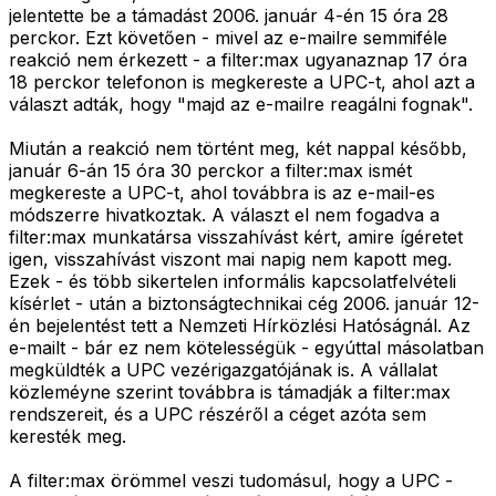
jelentette be a támadást 2006. január 4-én 15 óra 28
perckor. Ezt követően - mivel az e-mailre semmiféle
reakció nem érkezett - a filter:max ugyanaznap 17 óra
18 perckor telefonon is megkereste a UPC-t, ahol azt a
választ adták, hogy "majd az e-mailre reagálni fognak".
Miután a reakció nem történt meg, két nappal később,
január 6-án 15 óra 30 perckor a filter:max ismét
megkereste a UPC-t, ahol továbbra is az e-mail-es
módszerre hivatkoztak. A választ el nem fogadva a
filter:max munkatársa visszahívást kért, amire ígéretet
igen, visszahívást viszont mai napig nem kapott meg.
Ezek - és több sikertelen informális kapcsolatfelvételi
kísérlet - után a biztonságtechnikai cég 2006. január 12-
én bejelentést tett a Nemzeti Hírközlési Hatóságnál. Az
e-mailt - bár ez nem kötelességük - egyúttal másolatban
megküldték a UPC vezérigazgatójának is. A vállalat
közleméyne szerint továbbra is támadják a filter:max
rendszereit, és a UPC részéről a céget azóta sem
keresték meg.
A filter:max örömmel veszi tudomásul, hogy a UPC -