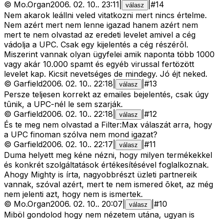
©
Mo.Organ
2006. 02. 10.
.
23:11
|
|
#
14
válasz
Nem akarok leállni veled vitatkozni mert nincs értelme.
Nem azért mert nem lenne igazad hanem azért nem
mert te nem olvastad az eredeti levelet amivel a cég
vádolja a UPC. Csak egy kijelentés a cég részérõl.
Miszerint vannak olyan ügyfelei amik naponta több 1000
vagy akár 10.000 spamt és egyéb virussal fertözött
levelet kap. Kicsit nevetséges de mindegy. Jó éjt neked.
©
Garfield
2006. 02. 10.
.
22:18
|
|
#
13
válasz
Persze teljesen korrekt az emailes bejelentés, csak úgy
tûnik, a UPC-nél le sem szarják.
©
Garfield
2006. 02. 10.
.
22:18
|
|
#
12
válasz
És te meg nem olvastad a Filter:Max válaszát arra, hogy
a UPC finoman szólva nem mond igazat?
©
Garfield
2006. 02. 10.
.
22:17
|
|
#
11
válasz
Duma helyett meg kéne nézni, hogy milyen termékekkel
és konkrét szolgáltatások értékesítésével foglalkoznak.
Ahogy Mighty is írta, nagyobbrészt üzleti partnereik
vannak, szóval azért, mert te nem ismered õket, az még
nem jelenti azt, hogy nem is ismertek.
©
Mo.Organ
2006. 02. 10.
.
20:07
|
|
#
10
válasz
Miböl gondolod hogy nem nézetem utána, ugyan is