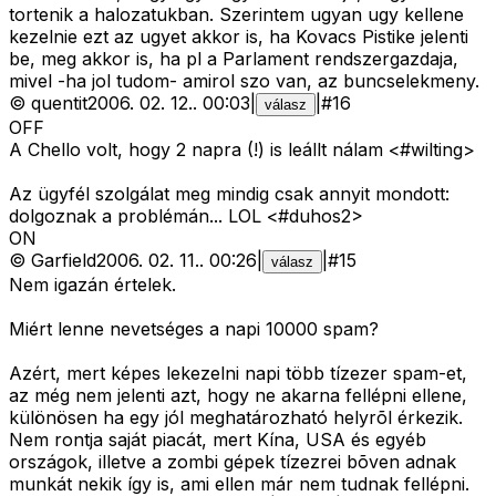
tortenik a halozatukban. Szerintem ugyan ugy kellene
kezelnie ezt az ugyet akkor is, ha Kovacs Pistike jelenti
be, meg akkor is, ha pl a Parlament rendszergazdaja,
mivel -ha jol tudom- amirol szo van, az buncselekmeny.
©
quentit
2006. 02. 12.
.
00:03
|
|
#
16
válasz
OFF
A Chello volt, hogy 2 napra (!) is leállt nálam <#wilting>
Az ügyfél szolgálat meg mindig csak annyit mondott:
dolgoznak a problémán... LOL <#duhos2>
ON
©
Garfield
2006. 02. 11.
.
00:26
|
|
#
15
válasz
Nem igazán értelek.
Miért lenne nevetséges a napi 10000 spam?
Azért, mert képes lekezelni napi több tízezer spam-et,
az még nem jelenti azt, hogy ne akarna fellépni ellene,
különösen ha egy jól meghatározható helyrõl érkezik.
Nem rontja saját piacát, mert Kína, USA és egyéb
országok, illetve a zombi gépek tízezrei bõven adnak
munkát nekik így is, ami ellen már nem tudnak fellépni.