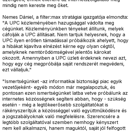
mindig nem kereste meg őket.
Nemes Dániel, a filter:max stratágiai igazgatója elmondta:
"A UPC közleményében hazugsággal vádolta meg
cégünket. Közleményünkben tényeket állítunk, melyek
cáfolják a UPC állításait. Nem tartjuk helyesnek, hogy a
UPC ilyen erőtlen támadással próbálkozik ahelyett, hogy
a hibákat kijavítva elnézést kérne egy olyan cégtől,
amelyiknek nemtörődömségével jelentős károkat
okozott. Amennyiben a UPC üzleti érdeknek nevezi azt,
hogy egy cég megpróbálja saját rendszerét megvédeni,
ezt vállaljuk."
"Ismertségünket -az informatikai biztonsági piac egyik
vezetőjeként- egyéb módon már megalapoztuk, és
pontosan ezen ismertségünket latba vetve próbálunk az
internetes közösségnek segíteni abban, hogy - szükség
esetén - még a legtőkeerősebb szolgáltatókat is
rákényszerítjük a közösséggel való együttműködésre és
a jogszabályoknak való megfelelésre. Szerencsére a
legtöbb szolgáltatóval szemben nemhogy kényszert
nem kell alkalmazni, hanem maguktól, saját jól felfogott