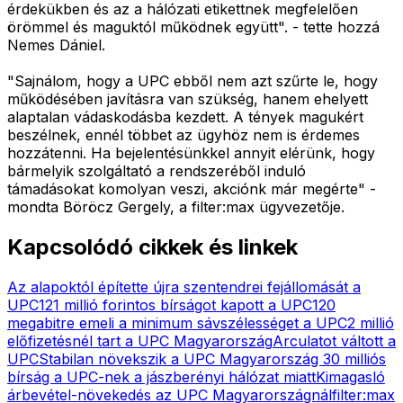
érdekükben és az a hálózati etikettnek megfelelően
örömmel és maguktól működnek együtt". - tette hozzá
Nemes Dániel.
"Sajnálom, hogy a UPC ebből nem azt szűrte le, hogy
működésében javításra van szükség, hanem ehelyett
alaptalan vádaskodásba kezdett. A tények magukért
beszélnek, ennél többet az ügyhöz nem is érdemes
hozzátenni. Ha bejelentésünkkel annyit elérünk, hogy
bármelyik szolgáltató a rendszeréből induló
támadásokat komolyan veszi, akciónk már megérte" -
mondta Böröcz Gergely, a filter:max ügyvezetője.
Kapcsolódó cikkek és linkek
Az alapoktól építette újra szentendrei fejállomását a
UPC
121 millió forintos bírságot kapott a UPC
120
megabitre emeli a minimum sávszélességet a UPC
2 millió
előfizetésnél tart a UPC Magyarország
Arculatot váltott a
UPC
Stabilan növekszik a UPC Magyarország
30 milliós
bírság a UPC-nek a jászberényi hálózat miatt
Kimagasló
árbevétel-növekedés az UPC Magyarországnál
filter:max