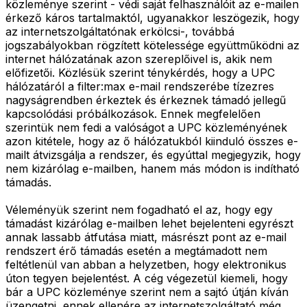
közleménye szerint - védi saját felhasználóit az e-mailen
érkező káros tartalmaktól, ugyanakkor leszögezik, hogy
az internetszolgáltatónak erkölcsi-, továbbá
jogszabályokban rögzített kötelessége együttműködni az
internet hálózatának azon szereplőivel is, akik nem
előfizetői. Közlésük szerint ténykérdés, hogy a UPC
hálózatáról a filter:max e-mail rendszerébe tízezres
nagyságrendben érkeztek és érkeznek támadó jellegű
kapcsolódási próbálkozások. Ennek megfelelően
szerintük nem fedi a valóságot a UPC közleményének
azon kitétele, hogy az ő hálózatukból kiinduló összes e-
mailt átvizsgálja a rendszer, és egyúttal megjegyzik, hogy
nem kizárólag e-mailben, hanem más módon is indítható
támadás.
Véleményük szerint nem fogadható el az, hogy egy
támadást kizárólag e-mailben lehet bejelenteni egyrészt
annak lassabb átfutása miatt, másrészt pont az e-mail
rendszert érő támadás esetén a megtámadott nem
feltétlenül van abban a helyzetben, hogy elektronikus
úton tegyen bejelentést. A cég végezetül kiemeli, hogy
bár a UPC közleménye szerint nem a sajtó útján kíván
üzengetni, ennek ellenére az internetszolgáltató még