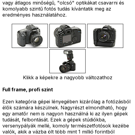
vagy átlagos minőségű, "olcsó" optikákat csavarni és
komolyabb szintű fotós tudás kívántatik meg az
eredményes használatához.
Klikk a képekre a nagyobb változathoz
Full frame, profi szint
Ezen kategória gépei lényegében kizárólag a fotózásból
élők számára készülnek. Nagyrészt elmondható, hogy
egy amatőr nem is nagyon használná ki az ilyen gépek
tudását, felbontását. Ezek a gépek stúdiókba,
versenypályák mellé, komoly természetfotósok kezébe
valók, akik a vázba ölt több mint 1 millió forintból