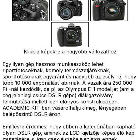
Klikk a képekre a nagyobb változathoz
Egy ilyen gép hasznos munkaeszköz lehet
riportfotósoknak, komoly természetjáróknak,
sportfotósoknak egyaránt és nagyobb az esély rá, hogy
több 10 000 exponálást kibírnak. A vázak ára 250 000
Ft -nál kezdődik, de pl. az Olympus E-1 modelljét (ami a
cég jelenlegi csúcs DSLR gépe) diákigazolvány
felmutatása mellett igen előnyös konstrukcióban,
ACADEMIC KIT-ben vásárolhatjuk meg, lényegében
belépőszintű DSLR áron.
Említésre érdemes, hogy ebben a kategóriában kapható
olyan DSLR gép, aminek az LCD kijelzője képes élő kép
mutatására is, igaz csak éjszaka ajánlatos ennek