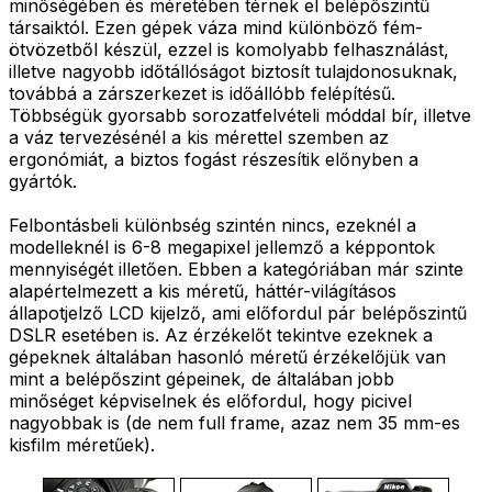
minőségében és méretében térnek el belépőszintű
társaiktól. Ezen gépek váza mind különböző fém-
ötvözetből készül, ezzel is komolyabb felhasználást,
illetve nagyobb időtállóságot biztosít tulajdonosuknak,
továbbá a zárszerkezet is időállóbb felépítésű.
Többségük gyorsabb sorozatfelvételi móddal bír, illetve
a váz tervezésénél a kis mérettel szemben az
ergonómiát, a biztos fogást részesítik előnyben a
gyártók.
Felbontásbeli különbség szintén nincs, ezeknél a
modelleknél is 6-8 megapixel jellemző a képpontok
mennyiségét illetően. Ebben a kategóriában már szinte
alapértelmezett a kis méretű, háttér-világításos
állapotjelző LCD kijelző, ami előfordul pár belépőszintű
DSLR esetében is. Az érzékelőt tekintve ezeknek a
gépeknek általában hasonló méretű érzékelőjük van
mint a belépőszint gépeinek, de általában jobb
minőséget képviselnek és előfordul, hogy picivel
nagyobbak is (de nem full frame, azaz nem 35 mm-es
kisfilm méretűek).