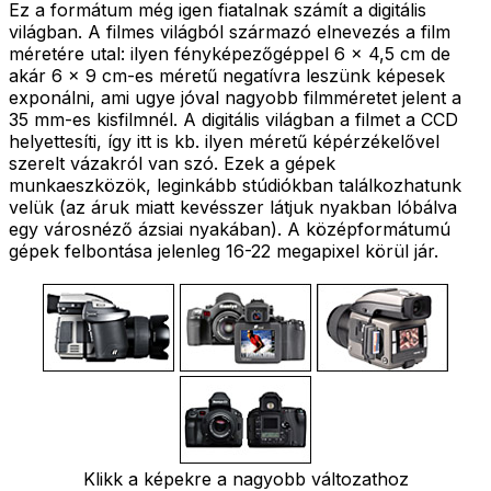
Ez a formátum még igen fiatalnak számít a digitális
világban. A filmes világból származó elnevezés a film
méretére utal: ilyen fényképezőgéppel 6 x 4,5 cm de
akár 6 x 9 cm-es méretű negatívra leszünk képesek
exponálni, ami ugye jóval nagyobb filmméretet jelent a
35 mm-es kisfilmnél. A digitális világban a filmet a CCD
helyettesíti, így itt is kb. ilyen méretű képérzékelővel
szerelt vázakról van szó. Ezek a gépek
munkaeszközök, leginkább stúdiókban találkozhatunk
velük (az áruk miatt kevésszer látjuk nyakban lóbálva
egy városnéző ázsiai nyakában). A középformátumú
gépek felbontása jelenleg 16-22 megapixel körül jár.
Klikk a képekre a nagyobb változathoz