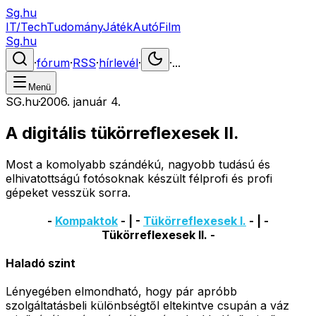
Sg.hu
IT/Tech
Tudomány
Játék
Autó
Film
Sg.hu
·
fórum
·
RSS
·
hírlevél
·
·
...
Menü
SG.hu
·
2006. január 4.
A digitális tükörreflexesek II.
Most a komolyabb szándékú, nagyobb tudású és
elhivatottságú fotósoknak készült félprofi és profi
gépeket vesszük sorra.
-
Kompaktok
- | -
Tükörreflexesek I.
- | -
Tükörreflexesek II. -
Haladó szint
Lényegében elmondható, hogy pár apróbb
szolgáltatásbeli különbségtől eltekintve csupán a váz