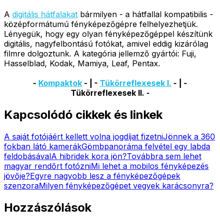
A
digitális hátfalakat
bármilyen - a hátfallal kompatibilis -
középformátumú fényképezőgépre felhelyezhetjük.
Lényegük, hogy egy olyan fényképezőgéppel készítünk
digitális, nagyfelbontású fotókat, amivel eddig kizárólag
filmre dolgoztunk. A kategória jellemző gyártói: Fuji,
Hasselblad, Kodak, Mamiya, Leaf, Pentax.
-
Kompaktok
- | -
Tükörreflexesek I.
- | -
Tükörreflexesek II. -
Kapcsolódó cikkek és linkek
A saját fotójáért kellett volna jogdíjat fizetni
Jönnek a 360
fokban látó kamerák
Gömbpanoráma felvétel egy labda
feldobásával
A hibridek kora jön?
Továbbra sem lehet
magyar rendőrt fotózni
Mi lehet a mobilos fényképezés
jövője?
Egyre nagyobb lesz a fényképezőgépek
szenzora
Milyen fényképezőgépet vegyek karácsonyra?
Hozzászólások