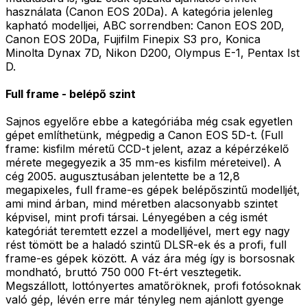
használata (Canon EOS 20Da). A kategória jelenleg
kapható modelljei, ABC sorrendben: Canon EOS 20D,
Canon EOS 20Da, Fujifilm Finepix S3 pro, Konica
Minolta Dynax 7D, Nikon D200, Olympus E-1, Pentax Ist
D.
Full frame - belépő szint
Sajnos egyelőre ebbe a kategóriába még csak egyetlen
gépet említhetünk, mégpedig a Canon EOS 5D-t. (Full
frame: kisfilm méretű CCD-t jelent, azaz a képérzékelő
mérete megegyezik a 35 mm-es kisfilm méreteivel). A
cég 2005. augusztusában jelentette be a 12,8
megapixeles, full frame-es gépek belépőszintű modelljét,
ami mind árban, mind méretben alacsonyabb szintet
képvisel, mint profi társai. Lényegében a cég ismét
kategóriát teremtett ezzel a modelljével, mert egy nagy
rést tömött be a haladó szintű DLSR-ek és a profi, full
frame-es gépek között. A váz ára még így is borsosnak
mondható, bruttó 750 000 Ft-ért vesztegetik.
Megszállott, lottónyertes amatőröknek, profi fotósoknak
való gép, lévén erre már tényleg nem ajánlott gyenge