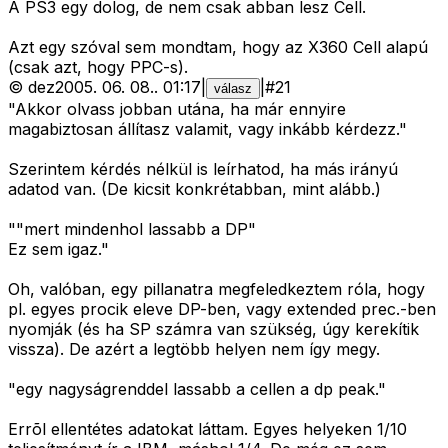
A PS3 egy dolog, de nem csak abban lesz Cell.
Azt egy szóval sem mondtam, hogy az X360 Cell alapú
(csak azt, hogy PPC-s).
©
dez
2005. 06. 08.
.
01:17
|
|
#
21
válasz
"Akkor olvass jobban utána, ha már ennyire
magabiztosan állítasz valamit, vagy inkább kérdezz."
Szerintem kérdés nélkül is leírhatod, ha más irányú
adatod van. (De kicsit konkrétabban, mint alább.)
""mert mindenhol lassabb a DP"
Ez sem igaz."
Oh, valóban, egy pillanatra megfeledkeztem róla, hogy
pl. egyes procik eleve DP-ben, vagy extended prec.-ben
nyomják (és ha SP számra van szükség, úgy kerekítik
vissza). De azért a legtöbb helyen nem így megy.
"egy nagyságrenddel lassabb a cellen a dp peak."
Errõl ellentétes adatokat láttam. Egyes helyeken 1/10