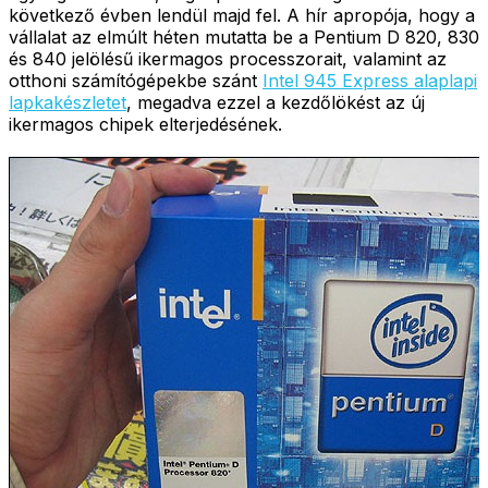
következő évben lendül majd fel. A hír apropója, hogy a
vállalat az elmúlt héten mutatta be a Pentium D 820, 830
és 840 jelölésű ikermagos processzorait, valamint az
otthoni számítógépekbe szánt
Intel 945 Express alaplapi
lapkakészletet
, megadva ezzel a kezdőlökést az új
ikermagos chipek elterjedésének.