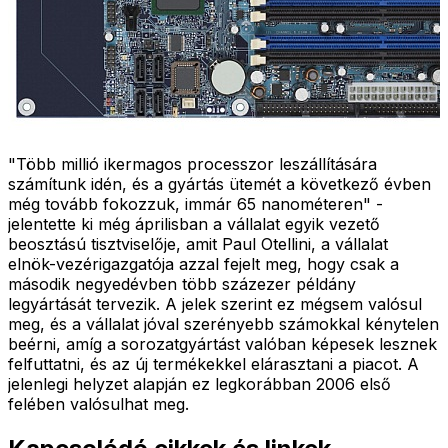
"Több millió ikermagos processzor leszállítására
számítunk idén, és a gyártás ütemét a következő évben
még tovább fokozzuk, immár 65 nanométeren" -
jelentette ki még áprilisban a vállalat egyik vezető
beosztású tisztviselője, amit Paul Otellini, a vállalat
elnök-vezérigazgatója azzal fejelt meg, hogy csak a
második negyedévben több százezer példány
legyártását tervezik. A jelek szerint ez mégsem valósul
meg, és a vállalat jóval szerényebb számokkal kénytelen
beérni, amíg a sorozatgyártást valóban képesek lesznek
felfuttatni, és az új termékekkel elárasztani a piacot. A
jelenlegi helyzet alapján ez legkorábban 2006 első
felében valósulhat meg.