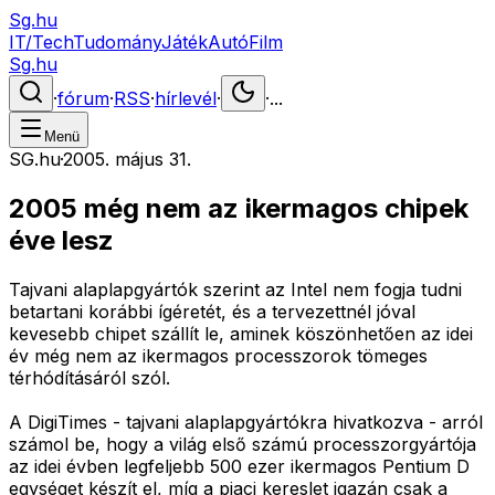
Sg.hu
IT/Tech
Tudomány
Játék
Autó
Film
Sg.hu
·
fórum
·
RSS
·
hírlevél
·
·
...
Menü
SG.hu
·
2005. május 31.
2005 még nem az ikermagos chipek
éve lesz
Tajvani alaplapgyártók szerint az Intel nem fogja tudni
betartani korábbi ígéretét, és a tervezettnél jóval
kevesebb chipet szállít le, aminek köszönhetően az idei
év még nem az ikermagos processzorok tömeges
térhódításáról szól.
A DigiTimes - tajvani alaplapgyártókra hivatkozva - arról
számol be, hogy a világ első számú processzorgyártója
az idei évben legfeljebb 500 ezer ikermagos Pentium D
egységet készít el, míg a piaci kereslet igazán csak a