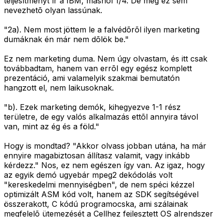
teljesítményt ír a IBM, máshol 1/4. De még ez sem
nevezhetõ olyan lassúnak.
"2a). Nem most jöttem le a falvédõrõl ilyen marketing
dumáknak én már nem dõlök be."
Ez nem marketing duma. Nem úgy olvastam, és itt csak
továbbadtam, hanem van errõl egy egész komplett
prezentáció, ami valamelyik szakmai bemutatón
hangzott el, nem laikusoknak.
"b). Ezek marketing demók, kihegyezve 1-1 rész
területre, de egy valós alkalmazás ettõl annyira távol
van, mint az ég és a föld."
Hogy is mondtad? "Akkor olvass jobban utána, ha már
ennyire magabiztosan állítasz valamit, vagy inkább
kérdezz." Nos, ez nem egészen így van. Az igaz, hogy
az egyik demó ugyebár mpeg2 dekódolás volt
"kereskedelmi mennyiségben", de nem spéci kézzel
optimizált ASM kód volt, hanem az SDK segítségével
összerakott, C kódú programocska, ami szálainak
megfelelõ ütemezését a Cellhez fejlesztett OS alrendszer