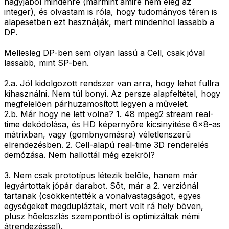
nagyjából mindenre (mármint amire nem elég az
integer), és olvastam is róla, hogy tudományos téren is
alapesetben ezt használják, mert mindenhol lassabb a
DP.
Mellesleg DP-ben sem olyan lassú a Cell, csak jóval
lassabb, mint SP-ben.
2.a. Jól kidolgozott rendszer van arra, hogy lehet fullra
kihasználni. Nem túl bonyi. Az persze alapfeltétel, hogy
megfelelõen párhuzamosított legyen a mûvelet.
2.b. Már hogy ne lett volna? 1. 48 mpeg2 stream real-
time dekódolása, és HD képernyõre kicsinyítése 6x8-as
mátrixban, vagy (gombnyomásra) véletlenszerû
elrendezésben. 2. Cell-alapú real-time 3D renderelés
demózása. Nem hallottál még ezekrõl?
3. Nem csak prototípus létezik belõle, hanem már
legyártottak jópár darabot. Sõt, már a 2. verziónál
tartanak (csökkentették a vonalvastagságot, egyes
egységeket megdupláztak, mert volt rá hely bõven,
plusz hõeloszlás szempontból is optimizáltak némi
átrendezéssel).