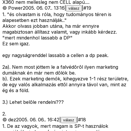
X360 nem mellesleg nem CELL alapú....
©
Power
2005. 06. 07.
.
13:16
|
|
#
19
válasz
1. "és olvastam is róla, hogy tudományos téren is
alapesetben ezt használják.."
Akkor olvass jobban utána, ha már ennyire
magabiztosan állítasz valamit, vagy inkább kérdezz.
"mert mindenhol lassabb a DP"
Ez sem igaz.
egy nagyságrenddel lassabb a cellen a dp peak.
2a). Nem most jöttem le a falvédõrõl ilyen marketing
dumáknak én már nem dõlök be.
b). Ezek marketing demók, kihegyezve 1-1 rész területre,
de egy valós alkalmazás ettõl annyira távol van, mint az
ég és a föld.
3.) Lehet belõle rendelni???
2.
©
dez
2005. 06. 06.
.
16:42
|
|
#
18
válasz
1. De az vagyok, mert magam is SP-t használok