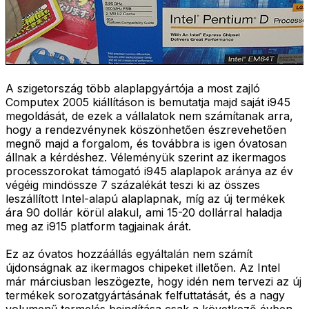
A szigetország több alaplapgyártója a most zajló
Computex 2005 kiállításon is bemutatja majd saját i945
megoldását, de ezek a vállalatok nem számítanak arra,
hogy a rendezvénynek köszönhetően észrevehetően
megnő majd a forgalom, és továbbra is igen óvatosan
állnak a kérdéshez. Véleményük szerint az ikermagos
processzorokat támogató i945 alaplapok aránya az év
végéig mindössze 7 százalékát teszi ki az összes
leszállított Intel-alapú alaplapnak, míg az új termékek
ára 90 dollár körül alakul, ami 15-20 dollárral haladja
meg az i915 platform tagjainak árát.
Ez az óvatos hozzáállás egyáltalán nem számít
újdonságnak az ikermagos chipeket illetően. Az Intel
már márciusban leszögezte, hogy idén nem tervezi az új
termékek sorozatgyártásának felfuttatását, és a nagy
volumenű termelés beindítása csak a következő évben