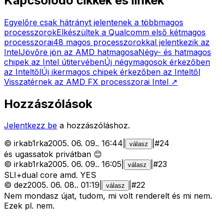
Kapcsolódó cikkek és linkek
Egyelőre csak hátrányt jelentenek a többmagos
processzorok
Elkészültek a Qualcomm első kétmagos
processzorai
48 magos processzorokkal jelentkezik az
Intel
Jövőre jön az AMD hatmagosa
Négy- és hatmagos
chipek az Intel útitervében
Új négymagosok érkezőben
az Inteltől
Új ikermagos chipek érkezőben az Inteltől
Visszatérnek az AMD FX processzorai
Intel
↗
Hozzászólások
Jelentkezz be
a hozzászóláshoz.
©
irkab1rka
2005. 06. 09.
.
16:44
|
|
#
24
válasz
és ugassatok privátban 😊
©
irkab1rka
2005. 06. 09.
.
16:05
|
|
#
23
válasz
SLI+dual core amd. YES
©
dez
2005. 06. 08.
.
01:19
|
|
#
22
válasz
Nem mondasz újat, tudom, mi volt renderelt és mi nem.
Ezek pl. nem.