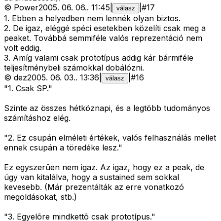
©
Power
2005. 06. 06.
.
11:45
|
|
#
17
válasz
1. Ebben a helyedben nem lennék olyan biztos.
2. De igaz, eléggé spéci esetekben közelíti csak meg a
peaket. Továbbá semmiféle valós reprezentáció nem
volt eddig.
3. Amíg valami csak prototípus addig kár bármiféle
teljesítménybeli számokkal dobálózni.
©
dez
2005. 06. 03.
.
13:36
|
|
#
16
válasz
"1. Csak SP."
Szinte az összes hétköznapi, és a legtöbb tudományos
számításhoz elég.
"2. Ez csupán elméleti értékek, valós felhasználás mellet
ennek csupán a töredéke lesz."
Ez egyszerûen nem igaz. Az igaz, hogy ez a peak, de
úgy van kitalálva, hogy a sustained sem sokkal
kevesebb. (Már prezentálták az erre vonatkozó
megoldásokat, stb.)
"3. Egyelõre mindkettõ csak prototípus."