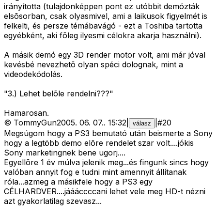
irányította (tulajdonképpen pont ez utóbbit demózták
elsõsorban, csak olyasmivel, ami a laikusok figyelmét is
felkelti, és persze témábavágó - ezt a Toshiba tartotta
egyébként, aki fõleg ilyesmi célokra akarja használni).
A másik demó egy 3D render motor volt, ami már jóval
kevésbé nevezhetõ olyan spéci dolognak, mint a
videodekódolás.
"3.) Lehet belõle rendelni???"
Hamarosan.
©
TommyGun
2005. 06. 07.
.
15:32
|
|
#
20
válasz
Megsúgom hogy a PS3 bemutató után beismerte a Sony
hogy a legtöbb demo elõre rendelet szar volt....jókis
Sony marketingnek bene ugorj....
Egyellõre 1 év múlva jelenik meg...és fingunk sincs hogy
valóban annyit fog e tudni mint amennyit állítanak
róla...azmeg a másikfele hogy a PS3 egy
CÉLHARDVER....jáááccccani lehet vele meg HD-t nézni
azt gyakorlatilag szevasz...