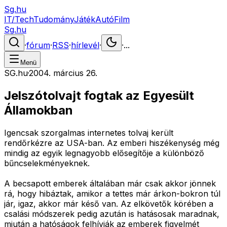
Sg.hu
IT/Tech
Tudomány
Játék
Autó
Film
Sg.hu
·
fórum
·
RSS
·
hírlevél
·
·
...
Menü
SG.hu
·
2004. március 26.
Jelszótolvajt fogtak az Egyesült
Államokban
Igencsak szorgalmas internetes tolvaj került
rendőrkézre az USA-ban. Az emberi hiszékenység még
mindig az egyik legnagyobb elősegítője a különböző
bűncselekményeknek.
A becsapott emberek általában már csak akkor jönnek
rá, hogy hibáztak, amikor a tettes már árkon-bokron túl
jár, igaz, akkor már késő van. Az elkövetők körében a
csalási módszerek pedig azután is hatásosak maradnak,
miután a hatóságok felhívják az emberek figyelmét