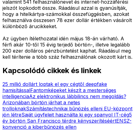
valamint 541 felhasználónevet és internet-hozzáférési
jelszót lopkodott össze. Ráadásul azzal is gyanúsítják,
hogy a hitelkártya-számokkal összefüggésben, azokat
felhasználva összesen 78 ezer dollár értékben vásárolt
különböző árucikkeket.
Az ügyben ítélethozatal idén május 18-án várható. A
férfi akár 10-től 15 évig terjedő börtön-, illetve legalább
200 ezer dolláros pénzbüntetést kaphat. Ráadásul meg
kell térítenie a több száz felhasználónak okozott kárt is.
Kapcsolódó cikkek és linkek
25 millió dollárt loptak el egy cégtől deepfake
hamisítással
Fantomképeket készít a mesterséges
intelligencia
Az elektronikus lábbilincs nem megoldás?
Arizonában börtön járhat a netes
trolloknak
Számítástechnikai bűnözés elleni EU-központ
jön létre
Saját ügyfeleit használta ki egy spanyol IT-cég
5
év börtön San Francisco térdre kényszerítéséért
ENSZ-
konvenció a kiberbűnözés ellen