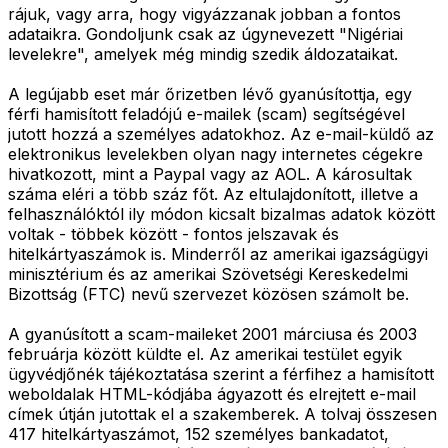
rájuk, vagy arra, hogy vigyázzanak jobban a fontos
adataikra. Gondoljunk csak az úgynevezett "Nigériai
levelekre", amelyek még mindig szedik áldozataikat.
A legújabb eset már őrizetben lévő gyanúsítottja, egy
férfi hamisított feladójú e-mailek (scam) segítségével
jutott hozzá a személyes adatokhoz. Az e-mail-küldő az
elektronikus levelekben olyan nagy internetes cégekre
hivatkozott, mint a Paypal vagy az AOL. A károsultak
száma eléri a több száz főt. Az eltulajdonított, illetve a
felhasználóktól ily módon kicsalt bizalmas adatok között
voltak - többek között - fontos jelszavak és
hitelkártyaszámok is. Minderről az amerikai igazságügyi
minisztérium és az amerikai Szövetségi Kereskedelmi
Bizottság (FTC) nevű szervezet közösen számolt be.
A gyanúsított a scam-maileket 2001 márciusa és 2003
februárja között küldte el. Az amerikai testület egyik
ügyvédjőnék tájékoztatása szerint a férfihez a hamisított
weboldalak HTML-kódjába ágyazott és elrejtett e-mail
címek útján jutottak el a szakemberek. A tolvaj összesen
417 hitelkártyaszámot, 152 személyes bankadatot,