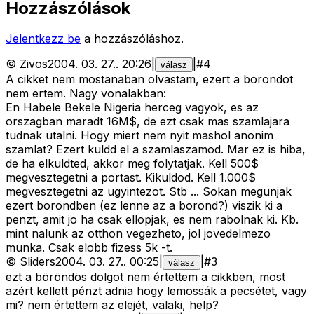
Hozzászólások
Jelentkezz be
a hozzászóláshoz.
©
Zivos
2004. 03. 27.
.
20:26
|
|
#
4
válasz
A cikket nem mostanaban olvastam, ezert a borondot
nem ertem. Nagy vonalakban:
En Habele Bekele Nigeria herceg vagyok, es az
orszagban maradt 16M$, de ezt csak mas szamlajara
tudnak utalni. Hogy miert nem nyit mashol anonim
szamlat? Ezert kuldd el a szamlaszamod. Mar ez is hiba,
de ha elkuldted, akkor meg folytatjak. Kell 500$
megvesztegetni a portast. Kikuldod. Kell 1.000$
megvesztegetni az ugyintezot. Stb ... Sokan megunjak
ezert borondben (ez lenne az a borond?) viszik ki a
penzt, amit jo ha csak ellopjak, es nem rabolnak ki. Kb.
mint nalunk az otthon vegezheto, jol jovedelmezo
munka. Csak elobb fizess 5k -t.
©
Sliders
2004. 03. 27.
.
00:25
|
|
#
3
válasz
ezt a böröndös dolgot nem értettem a cikkben, most
azért kellett pénzt adnia hogy lemossák a pecsétet, vagy
mi? nem értettem az elejét, valaki, help?