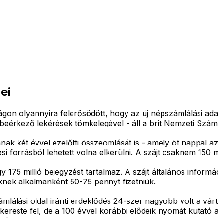
ei
világon olyannyira felerősödött, hogy az új népszámlálási a
eérkező lekérések tömkelegével - áll a brit Nemzeti Szám
ának két évvel ezelőtti összeomlását is - amely öt nappal 
i forrásból lehetett volna elkerülni. A szájt csaknem 150 mill
y 175 millió bejegyzést tartalmaz. A szájt általános inform
knek alkalmanként 50-75 pennyt fizetniük.
mlálási oldal iránti érdeklődés 24-szer nagyobb volt a vár
kereste fel, de a 100 évvel korábbi elődeik nyomát kutató am