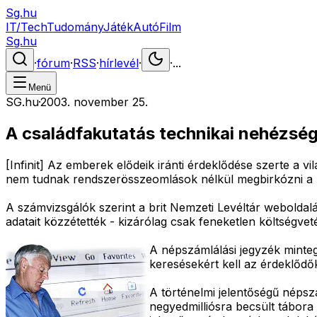
Sg.hu
IT/Tech
Tudomány
Játék
Autó
Film
Sg.hu
·
fórum
·
RSS
·
hírlevél
·
·
...
Menü
SG.hu
·
2003. november 25.
A családfakutatás technikai nehézség
[Infinit] Az emberek elődeik iránti érdeklődése szerte a 
nem tudnak rendszerösszeomlások nélkül megbirkózni a b
A számvizsgálók szerint a brit Nemzeti Levéltár weboldal
adatait közzétették - kizárólag csak feneketlen költségvetés
A népszámlálási jegyzék minteg
keresésekért kell az érdeklődő
A történelmi jelentőségű népszá
negyedmilliósra becsült tábora 