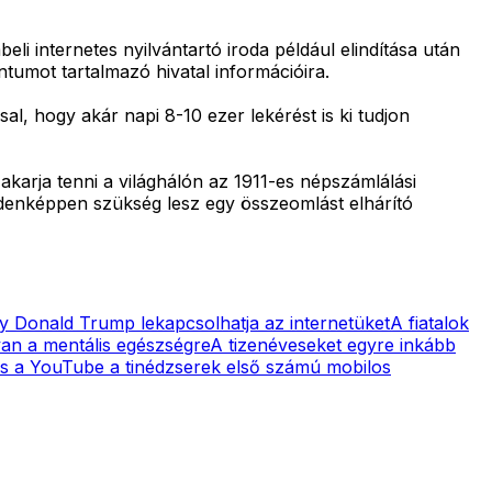
i internetes nyilvántartó iroda például elindítása után
tumot tartalmazó hivatal információira.
al, hogy akár napi 8-10 ezer lekérést is ki tudjon
akarja tenni a világhálón az 1911-es népszámlálási
denképpen szükség lesz egy összeomlást elhárító
gy Donald Trump lekapcsolhatja az internetüket
A fiatalok
van a mentális egészségre
A tizenéveseket egyre inkább
s a YouTube a tinédzserek első számú mobilos