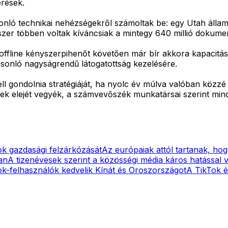
érések.
nló technikai nehézségekről számoltak be: egy Utah állambel
szer többen voltak kíváncsiak a mintegy 640 millió dokumen
 offline kényszerpihenőt követően már bír akkora kapacitáss
 hasonló nagyságrendű látogatottság kezelésére.
ell gondolnia stratégiáját, ha nyolc év múlva valóban közzé 
ek elejét vegyék, a számvevőszék munkatársai szerint min
gok gazdasági felzárkózását
Az európaiak attól tartanak, ho
an
A tizenévesek szerint a közösségi média káros hatással 
k-felhasználók kedvelik Kínát és Oroszországot
A TikTok é