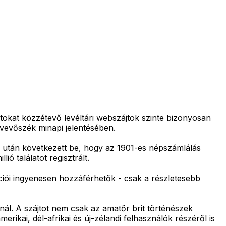
datokat közzétevő levéltári webszájtok szinte bizonyosan
vevőszék minapi jelentésében.
az után következett be, hogy az 1901-es népszámlálás
ió találatot regisztrált.
ációi ingyenesen hozzáférhetők - csak a részletesebb
tnál. A szájtot nem csak az amatőr brit történészek
erikai, dél-afrikai és új-zélandi felhasználók részéről is