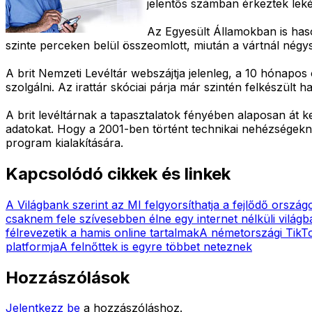
jelentős számban érkeztek lek
Az Egyesült Államokban is haso
szinte perceken belül összeomlott, miután a vártnál négy
A brit Nemzeti Levéltár webszájtja jelenleg, a 10 hónapos
szolgálni. Az irattár skóciai párja már szintén felkészült
A brit levéltárnak a tapasztalatok fényében alaposan át k
adatokat. Hogy a 2001-ben történt technikai nehézségekn
program kialakítására.
Kapcsolódó cikkek és linkek
A Világbank szerint az MI felgyorsíthatja a fejlődő orszá
csaknem fele szívesebben élne egy internet nélküli világb
félrevezetik a hamis online tartalmak
A németországi TikTo
platformja
A felnőttek is egyre többet neteznek
Hozzászólások
Jelentkezz be
a hozzászóláshoz.