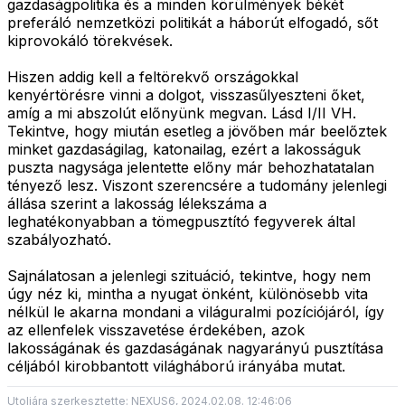
gazdaságpolitika és a minden körülmények békét
preferáló nemzetközi politikát a háborút elfogadó, sőt
kiprovokáló törekvések.
Hiszen addig kell a feltörekvő országokkal
kenyértörésre vinni a dolgot, visszasűlyeszteni őket,
amíg a mi abszolút előnyünk megvan. Lásd I/II VH.
Tekintve, hogy miután esetleg a jövőben már beelőztek
minket gazdaságilag, katonailag, ezért a lakosságuk
puszta nagysága jelentette előny már behozhatatalan
tényező lesz. Viszont szerencsére a tudomány jelenlegi
állása szerint a lakosság lélekszáma a
leghatékonyabban a tömegpusztító fegyverek által
szabályozható.
Sajnálatosan a jelenlegi szituáció, tekintve, hogy nem
úgy néz ki, mintha a nyugat önként, különösebb vita
nélkül le akarna mondani a világuralmi pozíciójáról, így
az ellenfelek visszavetése érdekében, azok
lakosságának és gazdaságának nagyarányú pusztítása
céljából kirobbantott világháború irányába mutat.
Utoljára szerkesztette: NEXUS6, 2024.02.08. 12:46:06