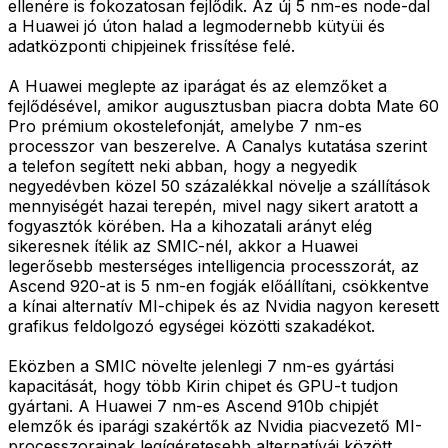
ellenére is fokozatosan fejlődik. Az új 5 nm-es node-dal
a Huawei jó úton halad a legmodernebb kütyüi és
adatközponti chipjeinek frissítése felé.
A Huawei meglepte az iparágat és az elemzőket a
fejlődésével, amikor augusztusban piacra dobta Mate 60
Pro prémium okostelefonját, amelybe 7 nm-es
processzor van beszerelve. A Canalys kutatása szerint
a telefon segített neki abban, hogy a negyedik
negyedévben közel 50 százalékkal növelje a szállítások
mennyiségét hazai terepén, mivel nagy sikert aratott a
fogyasztók körében. Ha a kihozatali arányt elég
sikeresnek ítélik az SMIC-nél, akkor a Huawei
legerősebb mesterséges intelligencia processzorát, az
Ascend 920-at is 5 nm-en fogják előállítani, csökkentve
a kínai alternatív MI-chipek és az Nvidia nagyon keresett
grafikus feldolgozó egységei közötti szakadékot.
Eközben a SMIC növelte jelenlegi 7 nm-es gyártási
kapacitását, hogy több Kirin chipet és GPU-t tudjon
gyártani. A Huawei 7 nm-es Ascend 910b chipjét
elemzők és iparági szakértők az Nvidia piacvezető MI-
processzorainak legígéretesebb alternatívái között