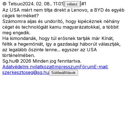
©
Tetsuo
2024. 02. 08.
.
11:01
|
|
#
1
válasz
Az USA miért nem tiltja direkt a Lenovo, a BYD és egyéb
cégek termékeit?
Számomra aljas és undorító, hogy kipécéznek néhány
céget és technológiát kamu magyarázatokkal, a többit
meg engedik.
Ha kimondanák, hogy túl erősnek tartják már Kínát,
féltik a hegemóniát, így a gazdasági háborút választják,
az legalább őszinte lenne... egyszer az USA
történelmében.
Sg
.hu
©
2026
Minden jog fenntartva.
Adatvédelmi nyilatkozat
Impresszum
Fórum
E-mail:
szerkesztoseg@sg.hu
Sütibeállítások