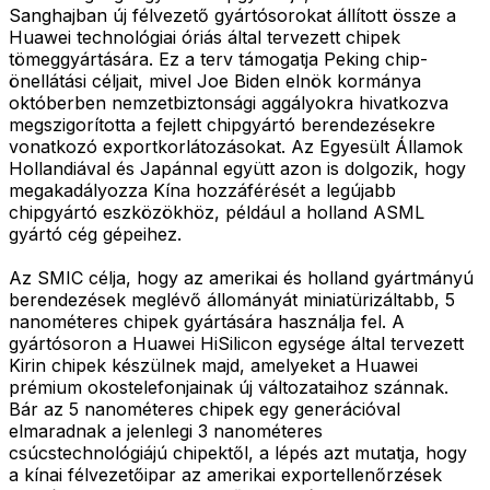
Sanghajban új félvezető gyártósorokat állított össze a
Huawei technológiai óriás által tervezett chipek
tömeggyártására. Ez a terv támogatja Peking chip-
önellátási céljait, mivel Joe Biden elnök kormánya
októberben nemzetbiztonsági aggályokra hivatkozva
megszigorította a fejlett chipgyártó berendezésekre
vonatkozó exportkorlátozásokat. Az Egyesült Államok
Hollandiával és Japánnal együtt azon is dolgozik, hogy
megakadályozza Kína hozzáférését a legújabb
chipgyártó eszközökhöz, például a holland ASML
gyártó cég gépeihez.
Az SMIC célja, hogy az amerikai és holland gyártmányú
berendezések meglévő állományát miniatürizáltabb, 5
nanométeres chipek gyártására használja fel. A
gyártósoron a Huawei HiSilicon egysége által tervezett
Kirin chipek készülnek majd, amelyeket a Huawei
prémium okostelefonjainak új változataihoz szánnak.
Bár az 5 nanométeres chipek egy generációval
elmaradnak a jelenlegi 3 nanométeres
csúcstechnológiájú chipektől, a lépés azt mutatja, hogy
a kínai félvezetőipar az amerikai exportellenőrzések