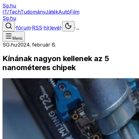
Sg.hu
IT/Tech
Tudomány
Játék
Autó
Film
Sg.hu
·
fórum
·
RSS
·
hírlevél
·
·
...
Menü
SG.hu
·
2024. február 6.
Kínának nagyon kellenek az 5
nanométeres chipek