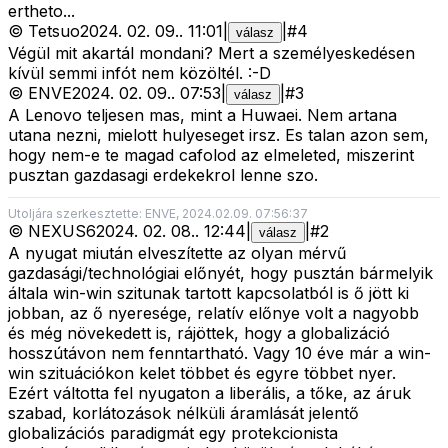
ertheto...
©
Tetsuo
2024. 02. 09.
.
11:01
|
|
#
4
válasz
Végül mit akartál mondani? Mert a személyeskedésen
kívül semmi infót nem közöltél. :-D
©
ENVE
2024. 02. 09.
.
07:53
|
|
#
3
válasz
A Lenovo teljesen mas, mint a Huwaei. Nem artana
utana nezni, mielott hulyeseget irsz. Es talan azon sem,
hogy nem-e te magad cafolod az elmeleted, miszerint
pusztan gazdasagi erdekekrol lenne szo.
Utoljára szerkesztette: ENVE, 2024.02.09. 07:56:37
©
NEXUS6
2024. 02. 08.
.
12:44
|
|
#
2
válasz
A nyugat miután elveszítette az olyan mérvű
gazdasági/technológiai előnyét, hogy pusztán bármelyik
általa win-win szitunak tartott kapcsolatból is ő jött ki
jobban, az ő nyeresége, relatív előnye volt a nagyobb
és még növekedett is, rájöttek, hogy a globalizáció
hosszútávon nem fenntartható. Vagy 10 éve már a win-
win szituációkon kelet többet és egyre többet nyer.
Ezért váltotta fel nyugaton a liberális, a tőke, az áruk
szabad, korlátozások nélküli áramlását jelentő
globalizációs paradigmát egy protekcionista