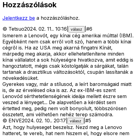
Hozzászólások
Jelentkezz be
a hozzászóláshoz.
©
Tetsuo
2024. 02. 11.
.
10:16
|
|
#
6
válasz
Ismerem a Lenovót, egy kínai cég amerikai múlttal (IBM).
Egyébként nem csak erről volt szó, hanem a többi kínai
cégről is. Ha az USA meg akarná fingatni Kínát,
márpedig meg akarja, akkor ellehetetlenítene minden
kínai vállalatot a sok hülyeségre hivatkozva, amit eddig is
hangoztatott, mégis csak kóstolgatják a sárgákat, talán
tartanak a drasztilkus változásoktól, csupán lassítanák a
növekedésüket.
Gyerekes vagy, már a stílusod, a leírt baromságaid miatt
is, de az érvelésed oka is az. Az ex-IBM-es szent
Lenovód sérthetetlenségének ideája mellett észre sem
veszed a lényeget... De alapvetően a kérdést sem
értetted meg, pedig nem volt bonyolult, többszörösen
összetett, ami vélhetően nehéz terep számodra.
©
ENVE
2024. 02. 10.
.
20:17
|
|
#
5
válasz
Azt, hogy hulyeseget beszelsz. Nezd meg a Lenovo
hatteret, te vereb, hat nem hiszem el, hogy elsore nem