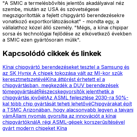
"A SMIC a termelésbővítés jelentős akadályaival néz
szembe, miután az USA és szövetségesei
megszigorították a fejlett chipgyártó berendezésekre
vonatkozó exportkorlátozásokat" - mondta egy, a
vállalathoz közel álló személy. "Mégis, a kínai chipipar
sorsa és technológiai fejlődése az elkövetkező években
a SMIC ezen gyártósorain múlik".
Kapcsolódó cikkek és linkek
Kínai chipgyártó berendezéseket tesztel a Samsung és
az SK Hynix
A chipek tokozása vált az MI-kor szűk
keresztmetszetévé
Kína áttörést érhetett el a
chipgyártásban, megkezdék a DUV berendezések
tömeggyártását
Részecskegyorsítók jelenthetik a
chipgyártás jövőjét
Az ASML fejlesztése 2030-ra 50%-
kal több chip gyártását teheti lehetővé
Chipgyárakat épít
a TSMC Arizonában, hogy alacsonyabb legyen a tajvani
vám
Állami nyomás gyorsítja az innovációt a kínai
chipgyártóknál
A régi ASML-gépek korszerűsítésével
gyárt modern chipeket Kína