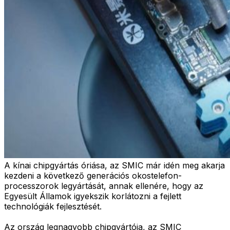
A kínai chipgyártás óriása, az SMIC már idén meg akarja
kezdeni a következő generációs okostelefon-
processzorok legyártását, annak ellenére, hogy az
Egyesült Államok igyekszik korlátozni a fejlett
technológiák fejlesztését.
Az ország legnagyobb chipgyártója, az SMIC