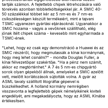
tartják számon. A fejlettebb chipek létrehozására való
törekvés azonban többletköltségekkel jár. A SMIC 40-
50 százalékkal többet kér az 5 nm-es és 7 nm-es
csíkszélességen készült termékeiért, mint a tajvani
TSMC ugyanezen gyártási eljárásoknál. Ugyanakkor a
SMIC hozama - vagyis a vevőknek szállítható, elég
jónak ítélt chipek száma - kevesebb mint egyharmada a
TSMC-ének.
"Lehet, hogy ez csak egy demonstráció a Huawei és az
SMIC részéről, hogy megmutassák a kínai kormánynak,
hogy meg lehet csinálni?" - mondta Douglas Fuller, a
kínai félvezetőipar szakértője. "Ha a pénz nem számít,
akkor ez megtörténhet." A 7 és 5 nm-es chipgyártó
sorok olyan gépekből állnak, amelyeket a SMIC azelőtt
vett, mielőtt korlátozások sújtották volna. A gyár az
ASML tavaly szállított litográfiai gépeivel is
büszkélkedhet. A holland kormány nemrégiben
visszavonta a legfejlettebb gépek némelyikének kiviteli
engedélyét, ami megakadályozta, hogy az ASML Kínába
értékesítsen.