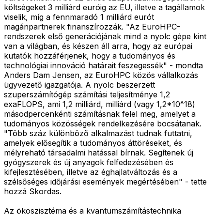
költségeket 3 milliárd euróig az EU, illetve a tagállamok
viselik, míg a fennmaradó 1 milliárd eurót
magánpartnerek finanszírozzák. "Az EuroHPC-
rendszerek első generációjának mind a nyolc gépe kint
van a világban, és készen áll arra, hogy az európai
kutatók hozzáférjenek, hogy a tudományos és
technológiai innováció határait feszegessék" - mondta
Anders Dam Jensen, az EuroHPC közös vállalkozás
ügyvezető igazgatója. A nyolc beszerzett
szuperszámítógép számítási teljesítménye 1,2
exaFLOPS, ami 1,2 milliárd, milliárd (vagy 1,2*10^18)
másodpercenkénti számításnak felel meg, amelyet a
tudományos közösségek rendelkezésére bocsátanak.
"Több száz különböző alkalmazást tudnak futtatni,
amelyek elősegítik a tudományos áttöréseket, és
mélyreható társadalmi hatással bírnak. Segítenek új
gyógyszerek és új anyagok felfedezésében és
kifejlesztésében, illetve az éghajlatváltozás és a
szélsőséges időjárási események megértésében" - tette
hozzá Skordas.
Az ökoszisztéma és a kvantumszámítástechnika