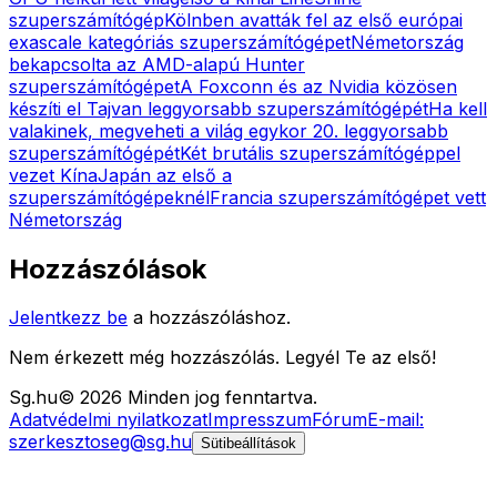
szuperszámítógép
Kölnben avatták fel az első európai
exascale kategóriás szuperszámítógépet
Németország
bekapcsolta az AMD-alapú Hunter
szuperszámítógépet
A Foxconn és az Nvidia közösen
készíti el Tajvan leggyorsabb szuperszámítógépét
Ha kell
valakinek, megveheti a világ egykor 20. leggyorsabb
szuperszámítógépét
Két brutális szuperszámítógéppel
vezet Kína
Japán az első a
szuperszámítógépeknél
Francia szuperszámítógépet vett
Németország
Hozzászólások
Jelentkezz be
a hozzászóláshoz.
Nem érkezett még hozzászólás. Legyél Te az első!
Sg
.hu
©
2026
Minden jog fenntartva.
Adatvédelmi nyilatkozat
Impresszum
Fórum
E-mail:
szerkesztoseg@sg.hu
Sütibeállítások