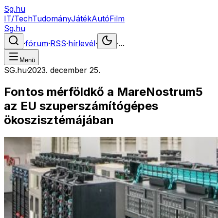
Sg.hu
IT/Tech
Tudomány
Játék
Autó
Film
Sg.hu
·
fórum
·
RSS
·
hírlevél
·
·
...
Menü
SG.hu
·
2023. december 25.
Fontos mérföldkő a MareNostrum5
az EU szuperszámítógépes
ökoszisztémájában