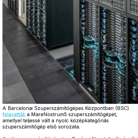
A Barcelonai Szuperszámítógépes Központban (BSC)
felavatták
a MareNostrum5 szuperszámítógépet,
amellyel teljessé vált a nyolc középkategóriás
szuperszámítógép első sorozata.