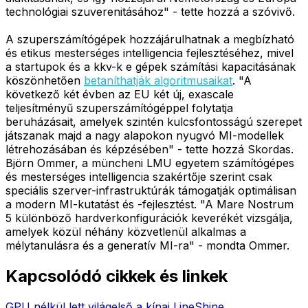
technológiai szuverenitásához" - tette hozzá a szóvivő.
A szuperszámítógépek hozzájárulhatnak a megbízható
és etikus mesterséges intelligencia fejlesztéséhez, mivel
a startupok és a kkv-k e gépek számítási kapacitásának
köszönhetően
betaníthatják algoritmusaikat
. "A
következő két évben az EU két új, exascale
teljesítményű szuperszámítógéppel folytatja
beruházásait, amelyek szintén kulcsfontosságú szerepet
játszanak majd a nagy alapokon nyugvó MI-modellek
létrehozásában és képzésében" - tette hozzá Skordas.
Björn Ommer, a müncheni LMU egyetem számítógépes
és mesterséges intelligencia szakértője szerint csak
speciális szerver-infrastruktúrák támogatják optimálisan
a modern MI-kutatást és -fejlesztést. "A Mare Nostrum
5 különböző hardverkonfigurációk keverékét vizsgálja,
amelyek közül néhány közvetlenül alkalmas a
mélytanulásra és a generatív MI-ra" - mondta Ommer.
Kapcsolódó cikkek és linkek
GPU nélkül lett világelső a kínai LineShine