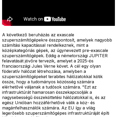
A következő beruházás az exascale
szuperszámítógépekre összpontosít, amelyek nagyobb
számítási kapacitással rendelkeznek, mint a
középkategóriás gépek, az úgynevezett pre-exascale
szuperszámítógépek. Eddig a németországi JUPITER
felavatását jövőre tervezik, amelyet a 2025-ös
franciaországi Jules Verne követ. A cél egy olyan
föderatív hálózat létrehozása, amelyben a
szuperszámítógépeket terabites hálózatokkal kötik
össze, hogy a tudományos közösség számára
elérhetővé váljanak a tudósok számára. "Ezt az
infrastruktúrát hamarosan összekapcsolják a
nagysebességű összeköttetési hálózatokkal is, és az
egész Unióban hozzáférhetővé válik a köz- és
magánfelhasználók számára. Az EU így a világ
legerősebb szuperszámítógépes infrastruktúráját építi