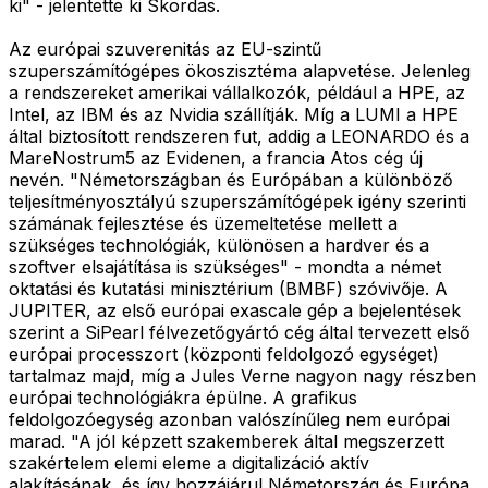
ki" - jelentette ki Skordas.
Az európai szuverenitás az EU-szintű
szuperszámítógépes ökoszisztéma alapvetése. Jelenleg
a rendszereket amerikai vállalkozók, például a HPE, az
Intel, az IBM és az Nvidia szállítják. Míg a LUMI a HPE
által biztosított rendszeren fut, addig a LEONARDO és a
MareNostrum5 az Evidenen, a francia Atos cég új
nevén. "Németországban és Európában a különböző
teljesítményosztályú szuperszámítógépek igény szerinti
számának fejlesztése és üzemeltetése mellett a
szükséges technológiák, különösen a hardver és a
szoftver elsajátítása is szükséges" - mondta a német
oktatási és kutatási minisztérium (BMBF) szóvivője. A
JUPITER, az első európai exascale gép a bejelentések
szerint a SiPearl félvezetőgyártó cég által tervezett első
európai processzort (központi feldolgozó egységet)
tartalmaz majd, míg a Jules Verne nagyon nagy részben
európai technológiákra épülne. A grafikus
feldolgozóegység azonban valószínűleg nem európai
marad. "A jól képzett szakemberek által megszerzett
szakértelem elemi eleme a digitalizáció aktív
alakításának, és így hozzájárul Németország és Európa