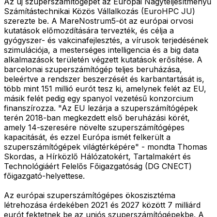
Az új szuperszámítógépet az Európai Nagyteljesítményű
Számítástechnikai Közös Vállalkozás (EuroHPC JU)
szerezte be. A MareNostrum5-öt az európai orvosi
kutatások előmozdítására tervezték, és célja a
gyógyszer- és vakcinafejlesztés, a vírusok terjedésének
szimulációja, a mesterséges intelligencia és a big data
alkalmazások területén végzett kutatások erősítése. A
barcelonai szuperszámítógép teljes beruházása,
beleértve a rendszer beszerzését és karbantartását is,
több mint 151 millió eurót tesz ki, amelynek felét az EU,
másik felét pedig egy spanyol vezetésű konzorcium
finanszírozza. "Az EU lezárja a szuperszámítógépek
terén 2018-ban megkezdett első beruházási körét,
amely 14-szeresére növelte szuperszámítógépes
kapacitását, és ezzel Európa ismét felkerült a
szuperszámítógépek világtérképére" - mondta Thomas
Skordas, a Hírközlő Hálózatokért, Tartalmakért és
Technológiáért Felelős Főigazgatóság (DG CNECT)
főigazgató-helyettese.
Az európai szuperszámítógépes ökoszisztéma
létrehozása érdekében 2021 és 2027 között 7 milliárd
eurót fektetnek be az uniós szuperszámítógépekbe. A