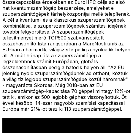
összekapcsolása érdekében az EuroHPC célja az első
hat kvantumszámítógép beszerzése, amelyeket e
szuperszámítógépek tárhelyközpontjai mellé telepítenek.
A cél a kvantum- és a klasszikus szuperszámítógépek
kombinálása, a szuperszámítógépek számítási idejének
további felgyorsítása. A szuperszámítógépek
teljesítményét mérő TOP500 szabványosított
összehasonlító lista rangsorában a MareNostrum5 az
EU-ban a harmadik, világszerte pedig a nyolcadik helyen
áll. A múlt hónap óta a szuperszámítógép a
legzöldebbnek számít Európában, globális
összehasonlításban pedig a hatodik helyen áll. "Az EU
jelenleg nyolc szuperszámítógépnek ad otthont, köztük
a világ tíz legjobb szuperszámítógépe közül háromnak"
- magyarázta Skordas. Még 2018-ban az EU
szuperszámítógép-kapacitása 70 géppel mintegy 12%-ot
tett ki, amikor az 500 legjobb géphez viszonyítottuk. Öt
évvel később, 14-szer nagyobb számítási kapacitással
Európa már 21%-ot tesz ki 113 szuperszámítógéppel.