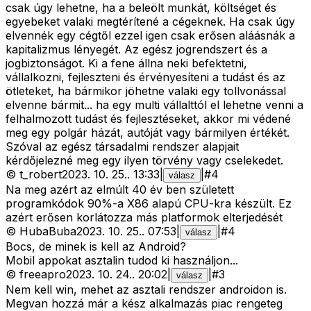
csak úgy lehetne, ha a beleölt munkát, költséget és
egyebeket valaki megtérítené a cégeknek. Ha csak úgy
elvennék egy cégtől ezzel igen csak erősen aláásnák a
kapitalizmus lényegét. Az egész jogrendszert és a
jogbiztonságot. Ki a fene állna neki befektetni,
vállalkozni, fejleszteni és érvényesíteni a tudást és az
ötleteket, ha bármikor jöhetne valaki egy tollvonással
elvenne bármit... ha egy multi vállalttól el lehetne venni a
felhalmozott tudást és fejlesztéseket, akkor mi védené
meg egy polgár házát, autóját vagy bármilyen értékét.
Szóval az egész társadalmi rendszer alapjait
kérdőjelezné meg egy ilyen törvény vagy cselekedet.
©
t_robert
2023. 10. 25.
.
13:33
|
|
#
4
válasz
Na meg azért az elmúlt 40 év ben született
programkódok 90%-a X86 alapú CPU-kra készült. Ez
azért erősen korlátozza más platformok elterjedését
©
HubaBuba
2023. 10. 25.
.
07:53
|
|
#
4
válasz
Bocs, de minek is kell az Android?
Mobil appokat asztalin tudod ki használjon...
©
freeapro
2023. 10. 24.
.
20:02
|
|
#
3
válasz
Nem kell win, mehet az asztali rendszer androidon is.
Megvan hozzá már a kész alkalmazás piac rengeteg