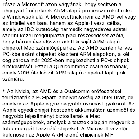
része a Microsoft azon vágyának, hogy segítsen a
chipgyártó cégeknek ARM-alapú processzorokat rakni
a Windowsok alá. A Microsoftnak nem az AMD-vel vagy
az Intellel van baja, hanem az Apple-t veszi célba,
amely az IDC kutatócég harmadik negyedéves adatai
szerint közel megduplázta piaci részesedését azóta,
hogy három éve először adott ki saját ARM-alapú
chipeket Mac számítógépeihez. Az AMD szintén tervez
PC-kbe szánt chipeket készíteni ARM alapokon, a két
cég párosa már 2025-ben megkezdheti a PC-s chipek
értékesítését. Ezzel a Qualcommhoz csatlakoznának,
amely 2016 óta készít ARM-alapú chipeket laptopok
számára.
* Az Nvidia, az AMD és a Qualcomm erőfeszítései
felrázhatják a PC-ipart, amelyet sokáig az Intel uralt, de
amelyre az Apple egyre nagyobb nyomást gyakorol. Az
Apple egyedi chipjei hosszabb akkumulátor-üzemidőt és
nagyobb teljesítményt biztosítanak a Mac
számítógépeknek, amelyek a tesztek alapján megverik a
több energiát használó chipeket. A Microsoft vezetői
különösen az Apple ARM-alapú chipjeinek MI-