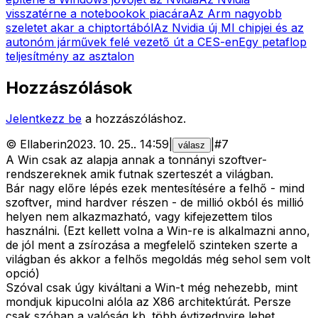
visszatérne a notebookok piacára
Az Arm nagyobb
szeletet akar a chiptortából
Az Nvidia új MI chipjei és az
autonóm járművek felé vezető út a CES-en
Egy petaflop
teljesítmény az asztalon
Hozzászólások
Jelentkezz be
a hozzászóláshoz.
©
Ellaberin
2023. 10. 25.
.
14:59
|
|
#
7
válasz
A Win csak az alapja annak a tonnányi szoftver-
rendszereknek amik futnak szerteszét a világban.
Bár nagy előre lépés ezek mentesítésére a felhő - mind
szoftver, mind hardver részen - de millió okból és millió
helyen nem alkazmazható, vagy kifejezettem tilos
használni. (Ezt kellett volna a Win-re is alkalmazni anno,
de jól ment a zsírozása a megfelelő szinteken szerte a
világban és akkor a felhős megoldás még sehol sem volt
opció)
Szóval csak úgy kiváltani a Win-t még nehezebb, mint
mondjuk kipucolni alóla az X86 architektúrát. Persze
csak szóban a valóság kb. több évtizednyire lehet.