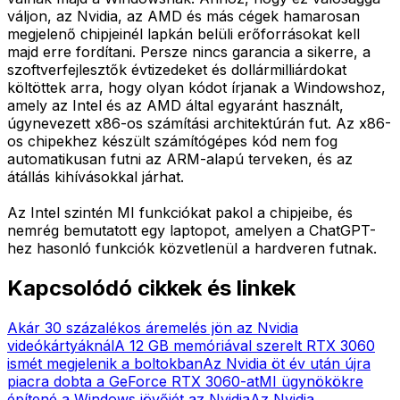
váljon, az Nvidia, az AMD és más cégek hamarosan
megjelenő chipjeinél lapkán belüli erőforrásokat kell
majd erre fordítani. Persze nincs garancia a sikerre, a
szoftverfejlesztők évtizedeket és dollármilliárdokat
költöttek arra, hogy olyan kódot írjanak a Windowshoz,
amely az Intel és az AMD által egyaránt használt,
úgynevezett x86-os számítási architektúrán fut. Az x86-
os chipekhez készült számítógépes kód nem fog
automatikusan futni az ARM-alapú terveken, és az
átállás kihívásokkal járhat.
Az Intel szintén MI funkciókat pakol a chipjeibe, és
nemrég bemutatott egy laptopot, amelyen a ChatGPT-
hez hasonló funkciók közvetlenül a hardveren futnak.
Kapcsolódó cikkek és linkek
Akár 30 százalékos áremelés jön az Nvidia
videókártyáknál
A 12 GB memóriával szerelt RTX 3060
ismét megjelenik a boltokban
Az Nvidia öt év után újra
piacra dobta a GeForce RTX 3060-at
MI ügynökökre
építené a Windows jövőjét az Nvidia
Az Nvidia