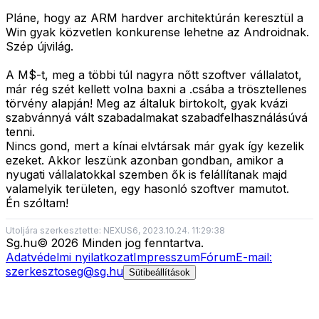
Pláne, hogy az ARM hardver architektúrán keresztül a
Win gyak közvetlen konkurense lehetne az Androidnak.
Szép újvilág.
A M$-t, meg a többi túl nagyra nőtt szoftver vállalatot,
már rég szét kellett volna baxni a .csába a trösztellenes
törvény alapján! Meg az általuk birtokolt, gyak kvázi
szabvánnyá vált szabadalmakat szabadfelhasználásúvá
tenni.
Nincs gond, mert a kínai elvtársak már gyak így kezelik
ezeket. Akkor leszünk azonban gondban, amikor a
nyugati vállalatokkal szemben ők is felállítanak majd
valamelyik területen, egy hasonló szoftver mamutot.
Én szóltam!
Utoljára szerkesztette: NEXUS6, 2023.10.24. 11:29:38
Sg
.hu
©
2026
Minden jog fenntartva.
Adatvédelmi nyilatkozat
Impresszum
Fórum
E-mail:
szerkesztoseg@sg.hu
Sütibeállítások