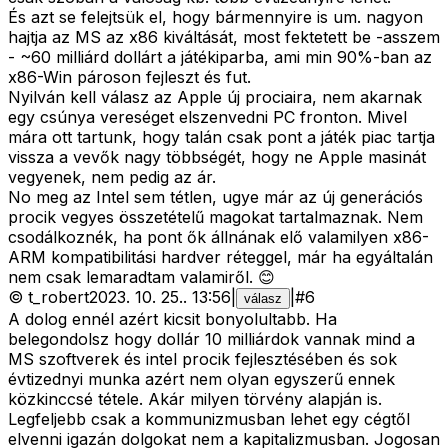
És azt se felejtsük el, hogy bármennyire is um. nagyon
hajtja az MS az x86 kiváltását, most fektetett be -asszem
- ~60 milliárd dollárt a játékiparba, ami min 90%-ban az
x86-Win pároson fejleszt és fut.
Nyilván kell válasz az Apple új prociaira, nem akarnak
egy csúnya vereséget elszenvedni PC fronton. Mivel
mára ott tartunk, hogy talán csak pont a játék piac tartja
vissza a vevők nagy többségét, hogy ne Apple masinát
vegyenek, nem pedig az ár.
No meg az Intel sem tétlen, ugye már az új generációs
procik vegyes összetételű magokat tartalmaznak. Nem
csodálkoznék, ha pont ők állnának elő valamilyen x86-
ARM kompatibilitási hardver réteggel, már ha egyáltalán
nem csak lemaradtam valamiről. 😊
©
t_robert
2023. 10. 25.
.
13:56
|
|
#
6
válasz
A dolog ennél azért kicsit bonyolultabb. Ha
belegondolsz hogy dollár 10 milliárdok vannak mind a
MS szoftverek és intel procik fejlesztésében és sok
évtizednyi munka azért nem olyan egyszerű ennek
közkinccsé tétele. Akár milyen törvény alapján is.
Legfeljebb csak a kommunizmusban lehet egy cégtől
elvenni igazán dolgokat nem a kapitalizmusban. Jogosan