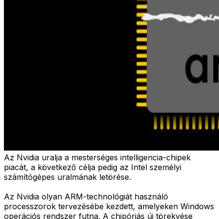
Az Nvidia uralja a mesterséges intelligencia-chipek
piacát, a következő célja pedig az Intel személyi
számítógépes uralmának letörése.
Az Nvidia olyan ARM-technológiát használó
processzorok tervezésébe kezdett, amelyeken Windows
operációs rendszer futna. A chipóriás új törekvése