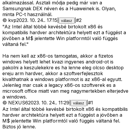
alkalmazással. Asztali módja pedig már van a
Samsungnak DEX néven és a Huaweinek is. Olyan,
minta PC-t használnál.
©
kvp
2023. 10. 24.
.
17:15
|
|
#
2
válasz
"Az Intel által többé kevésbé birtokolt x86 és
kompatibilis hardver architektúra helyett ezt a függést a
jövőben a M$ jelentette Win platformtól való függés
váltaná fel."
Ha nem kell az x86-os tamogatas, akkor a fizetos
windows helyett lehet kvazi ingyenes android-ot is
pakolni a keszulekekre es ha lenne eleg olcso desktop
ereju arm hardver, akkor a szoftverfejlesztok
kivalthatnak a windows platformot is az x86-al egyutt.
Jelenleg mar csak a legacy x86-os szoftverek es a
microsoft office miatt van meg nagymertekben elterjedve
a windows.
©
NEXUS6
2023. 10. 24.
.
11:29
|
|
#
1
válasz
Az Intel által többé kevésbé birtokolt x86 és kompatibilis
hardver architektúra helyett ezt a függést a jövőben a
M$ jelentette Win platformtól való függés váltaná fel.
Biztos jó lenne.