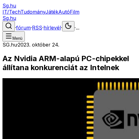
Sg.hu
IT/Tech
Tudomány
Játék
Autó
Film
Sg.hu
·
fórum
·
RSS
·
hírlevél
·
·
...
Menü
SG.hu
·
2023. október 24.
Az Nvidia ARM-alapú PC-chipekkel
állítana konkurenciát az Intelnek