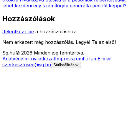
lehet kezdeni egy számítógép generálta pedofil képpel?
Hozzászólások
Jelentkezz be
a hozzászóláshoz.
Nem érkezett még hozzászólás. Legyél Te az első!
Sg
.hu
©
2026
Minden jog fenntartva.
Adatvédelmi nyilatkozat
Impresszum
Fórum
E-mail:
szerkesztoseg@sg.hu
Sütibeállítások