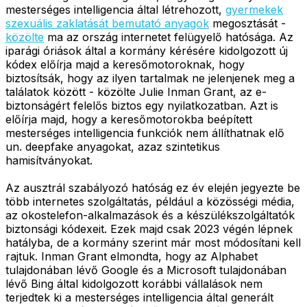
mesterséges intelligencia által létrehozott,
gyermekek
szexuális zaklatását bemutató anyagok
megosztását -
közölte
ma az ország internetet felügyelő hatósága. Az
iparági óriások által a kormány kérésére kidolgozott új
kódex előírja majd a keresőmotoroknak, hogy
biztosítsák, hogy az ilyen tartalmak ne jelenjenek meg a
találatok között - közölte Julie Inman Grant, az e-
biztonságért felelős biztos egy nyilatkozatban. Azt is
előírja majd, hogy a keresőmotorokba beépített
mesterséges intelligencia funkciók nem állíthatnak elő
un. deepfake anyagokat, azaz szintetikus
hamisítványokat.
Az ausztrál szabályozó hatóság ez év elején jegyezte be
több internetes szolgáltatás, például a közösségi média,
az okostelefon-alkalmazások és a készülékszolgáltatók
biztonsági kódexeit. Ezek majd csak 2023 végén lépnek
hatályba, de a kormány szerint már most módosítani kell
rajtuk. Inman Grant elmondta, hogy az Alphabet
tulajdonában lévő Google és a Microsoft tulajdonában
lévő Bing által kidolgozott korábbi vállalások nem
terjedtek ki a mesterséges intelligencia által generált