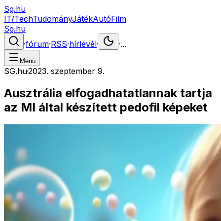
Sg.hu
IT/Tech
Tudomány
Játék
Autó
Film
Sg.hu
·
fórum
·
RSS
·
hírlevél
·
·
...
Menü
SG.hu
·
2023. szeptember 9.
Ausztrália elfogadhatatlannak tartja
az MI által készített pedofil képeket