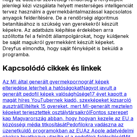
jelenlegi kézi vizsgálata helyett mesterséges intelligenciát
tervez használni a gyermekbántalmazással kapcsolatos
anyagok felderítésére. De a rendőrségi algoritmus
betanításához is szükség van gyerekekről készült
képekre. Az adatbázis kiépítése érdekében arra
szólította fel a felnőtt állampolgárokat, hogy küldjenek
be saját magukról gyermekként készült képeket.
Dreyfus elmondta, hogy saját fényképét is beküldi a
programba.
Kapcsolódó cikkek és linkek
Az MI által generált gyermekpornográf képek
elterjedése leterheli a hatóságokat
Nagyot javult a
generált pedofil képek valósághűsége
17 évet kapott a
magát híres YouTubernek kiadó, szexképeket kizsaroló
ausztrál
Elítéltek 15 gyereket, mert MI-generált meztelen
képeket terjesztettek osztálytársaikról
Fontos szerepet
kap Magyarország abban, hogy hogyan kezelje az EU a
közösségi média titkosítását
Pedofilokra vadászna az
üzenetküldő programokban az EU
Az Apple adatvédelmi
okokra hivatkozva utasítja el a pedofilok felderítését
Mit