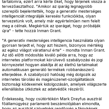
tartalomra, ezért arra kérte őket, hogy térjenek vissza a
tervezőasztalhoz. "Amikor az iparág legnagyobb
szereplői bejelentették, hogy a generatív mesterséges
intelligenciát integrálják keresési funkcióikba, olyan
tervezetünk volt, amely már egyértelműen nem felelt
meg a célnak. Megkértük az iparágat, hogy próbálják
újra" - tette hozzá Inman Grant.
"A generatív mesterséges intelligencia használata olyan
gyorsan terjedt el, hogy azt hiszem, bizonyos mértékig
az egész világot váratlanul érte" - mondta Inman Grant.
Az idő előtti módosítás kiváló példa arra, hogy az
internetes platformokat körülvevő szabályozási és jogi
környezetet hogyan alakítja át az élethű tartalmakat
automatikusan generáló termékek robbanásszerű
elterjedése. A szabályozó hatóság még dolgozik az
internetes tárolási és magánüzenet-szolgáltatások
biztonsági kódexeinek kidolgozásán, amelyek világszerte
ellenállásba ütköztek az adatvédők részéről.
Érdekesség, hogy csütörtökön Mark Dreyfus ausztrál
főállamügyész parlamenti beszámolójában elmondta,
hogy az ausztrál szövetségi rendőrség a fényképek