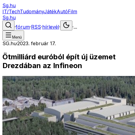
Sg.hu
IT/Tech
Tudomány
Játék
Autó
Film
Sg.hu
·
fórum
·
RSS
·
hírlevél
·
·
...
Menü
SG.hu
·
2023. február 17.
Ötmilliárd euróból épít új üzemet
Drezdában az Infineon