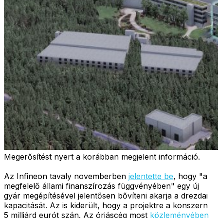
Megerősítést nyert a korábban megjelent információ.
Az Infineon tavaly novemberben
jelentette be
, hogy "a
megfelelő állami finanszírozás függvényében" egy új
gyár megépítésével jelentősen bővíteni akarja a drezdai
kapacitását. Az is kiderült, hogy a projektre a konszern
5 milliárd eurót szán. Az óriáscég most
közleményében