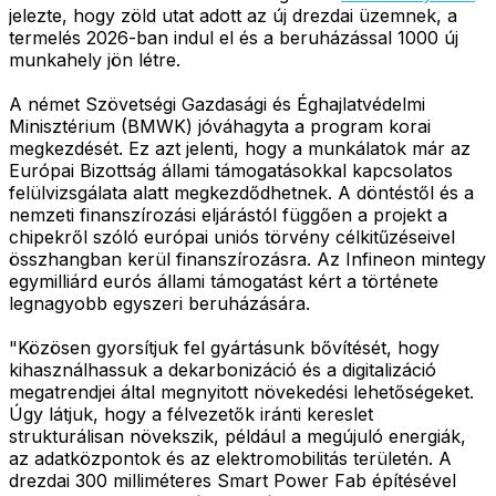
jelezte, hogy zöld utat adott az új drezdai üzemnek, a
termelés 2026-ban indul el és a beruházással 1000 új
munkahely jön létre.
A német Szövetségi Gazdasági és Éghajlatvédelmi
Minisztérium (BMWK) jóváhagyta a program korai
megkezdését. Ez azt jelenti, hogy a munkálatok már az
Európai Bizottság állami támogatásokkal kapcsolatos
felülvizsgálata alatt megkezdődhetnek. A döntéstől és a
nemzeti finanszírozási eljárástól függően a projekt a
chipekről szóló európai uniós törvény célkitűzéseivel
összhangban kerül finanszírozásra. Az Infineon mintegy
egymilliárd eurós állami támogatást kért a története
legnagyobb egyszeri beruházására.
"Közösen gyorsítjuk fel gyártásunk bővítését, hogy
kihasználhassuk a dekarbonizáció és a digitalizáció
megatrendjei által megnyitott növekedési lehetőségeket.
Úgy látjuk, hogy a félvezetők iránti kereslet
strukturálisan növekszik, például a megújuló energiák,
az adatközpontok és az elektromobilitás területén. A
drezdai 300 milliméteres Smart Power Fab építésével