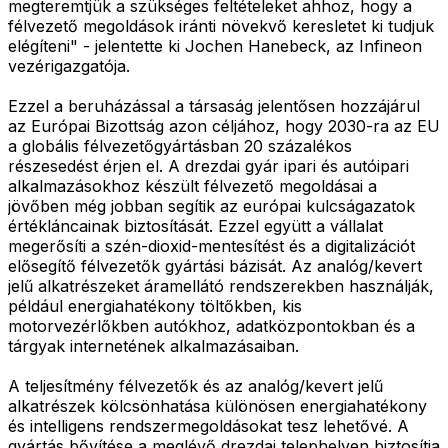
megteremtjük a szükséges feltételeket ahhoz, hogy a
félvezető megoldások iránti növekvő keresletet ki tudjuk
elégíteni" - jelentette ki Jochen Hanebeck, az Infineon
vezérigazgatója.
Ezzel a beruházással a társaság jelentősen hozzájárul
az Európai Bizottság azon céljához, hogy 2030-ra az EU
a globális félvezetőgyártásban 20 százalékos
részesedést érjen el. A drezdai gyár ipari és autóipari
alkalmazásokhoz készült félvezető megoldásai a
jövőben még jobban segítik az európai kulcságazatok
értékláncainak biztosítását. Ezzel együtt a vállalat
megerősíti a szén-dioxid-mentesítést és a digitalizációt
elősegítő félvezetők gyártási bázisát. Az analóg/kevert
jelű alkatrészeket áramellátó rendszerekben használják,
például energiahatékony töltőkben, kis
motorvezérlőkben autókhoz, adatközpontokban és a
tárgyak internetének alkalmazásaiban.
A teljesítmény félvezetők és az analóg/kevert jelű
alkatrészek kölcsönhatása különösen energiahatékony
és intelligens rendszermegoldásokat tesz lehetővé. A
gyártás bővítése a meglévő drezdai telephelyen biztosítja