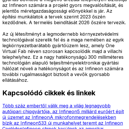
az Infineon számára a projekt gyors megvalósítását, és
jelentős méretgazdaságossági előnyökkel is jár. Az
építési munkálatok a tervek szerint 2023 őszén
kezdődnek. A termelés beindítását 2026 őszére tervezik.
Az új létesítményt a legmodernebb környezetvédelmi
technológiával szerelik fel és a maga nemében az egyik
legkörnyezetbarátabb gyártóüzem lesz, amely One
Virtual Fab néven szorosan kapcsolódik majd a villachi
telephelyhez. Ez a nagy hatékonyságú 300 milliméteres
technológián alapuló teljesítményelektronikai gyártási
hálózat növeli a hatékonyságot és az Infineon számára
további rugalmasságot biztosít a vevők gyorsabb
ellátásához.
Kapcsolódó cikkek és linkek
Több száz embertől válik meg a világ legnagyobb
autóipari chipgyártója, az Infineon
5 milliárd euróért épít
új üzemet az Infineon
A mikrofonmegrendelésekben
bízik az Infineon
533 új munkahelyet teremt az Infineon
Cegléden
Infineon chipek kerülnek az amerikai