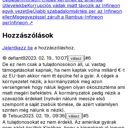
útlevelekbe
Korrupciós vádak miatt távozik az Infineon
egyik vezetője
Újabb szabadalomsértési per az Infineon
ellen
Megegyezéssel zárult a Rambus-Infineon
per
Infineon
↗
Hozzászólások
Jelentkezz be
a hozzászóláshoz.
©
defiant9
2023. 02. 19.
.
10:07
|
|
#
6
válasz
De ez nem csak a tulajdonosokon áll, ui. vastag
támogatásokat kapnak, ha nem kaptak volna milliárd €-t
az EU-ban akkor nem itt épülne fel a gyár. A cégek a
környezetet nézik, a kormányzatok meg azon
versengenek hogy náluk legyen olyan ökoszisztéma ami
miatt megéri befektetni. A kormányzatok pedig nézik a
szavazóik érdekeit (nyilván nálunk messze első
szempont a saját zsebük tömése, de azért valamilyen
szinten még nálunk is nézik).
©
Tetsuo
2023. 02. 19.
.
09:36
|
|
#
5
válasz
A tulajdonosokat ez nem érdekli. Az amerikai gyárak
nem azért épültek Kínában, hogy a kínaiaknak jó legyen.