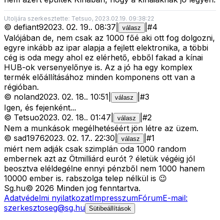
Utoljára szerkesztette: Tetsuo, 2023.02.19. 09:38:22
©
defiant9
2023. 02. 19.
.
08:37
|
|
#
4
válasz
Valójában de, nem csak az 1000 főé aki ott fog dolgozni,
egyre inkább az ipar alapja a fejlett elektronika, a többi
cég is oda megy ahol ez elérhető, ebből fakad a kínai
HUB-ok versenyelőnye is. Az a jó ha egy komplex
termék előállításához minden komponens ott van a
régióban.
©
noland
2023. 02. 18.
.
10:51
|
|
#
3
válasz
Igen, és fejenként...
©
Tetsuo
2023. 02. 18.
.
01:47
|
|
#
2
válasz
Nem a munkások megélhetéséért jön létre az üzem.
©
sad1976
2023. 02. 17.
.
22:30
|
|
#
1
válasz
miért nem adják csak szimplán oda 1000 random
embernek azt az Ötmilliárd eurót ? életük végéig jól
beosztva eléldegélne ennyi pénzből nem 1000 hanem
10000 ember is. rabszolga telep nélkül is 😉
Sg
.hu
©
2026
Minden jog fenntartva.
Adatvédelmi nyilatkozat
Impresszum
Fórum
E-mail:
szerkesztoseg@sg.hu
Sütibeállítások