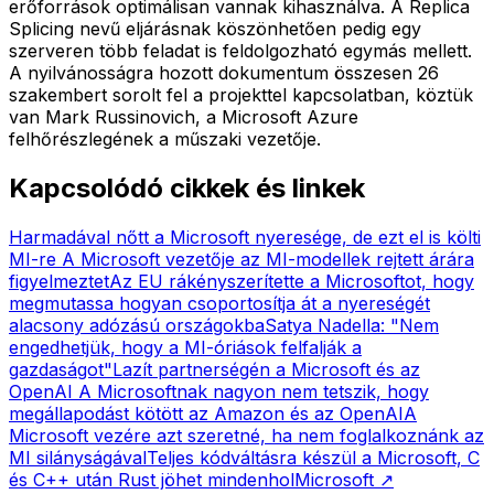
erőforrások optimálisan vannak kihasználva. A Replica
Splicing nevű eljárásnak köszönhetően pedig egy
szerveren több feladat is feldolgozható egymás mellett.
A nyilvánosságra hozott dokumentum összesen 26
szakembert sorolt fel a projekttel kapcsolatban, köztük
van Mark Russinovich, a Microsoft Azure
felhőrészlegének a műszaki vezetője.
Kapcsolódó cikkek és linkek
Harmadával nőtt a Microsoft nyeresége, de ezt el is költi
MI-re
A Microsoft vezetője az MI-modellek rejtett árára
figyelmeztet
Az EU rákényszerítette a Microsoftot, hogy
megmutassa hogyan csoportosítja át a nyereségét
alacsony adózású országokba
Satya Nadella: "Nem
engedhetjük, hogy a MI-óriások felfalják a
gazdaságot"
Lazít partnerségén a Microsoft és az
OpenAI
A Microsoftnak nagyon nem tetszik, hogy
megállapodást kötött az Amazon és az OpenAI
A
Microsoft vezére azt szeretné, ha nem foglalkoznánk az
MI silányságával
Teljes kódváltásra készül a Microsoft, C
és C++ után Rust jöhet mindenhol
Microsoft
↗