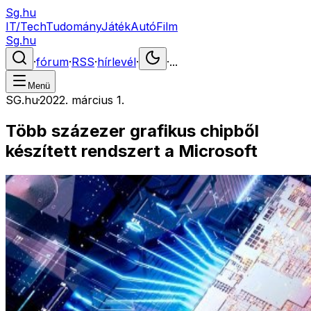
Sg.hu
IT/Tech
Tudomány
Játék
Autó
Film
Sg.hu
·
fórum
·
RSS
·
hírlevél
·
·
...
Menü
SG.hu
·
2022. március 1.
Több százezer grafikus chipből
készített rendszert a Microsoft