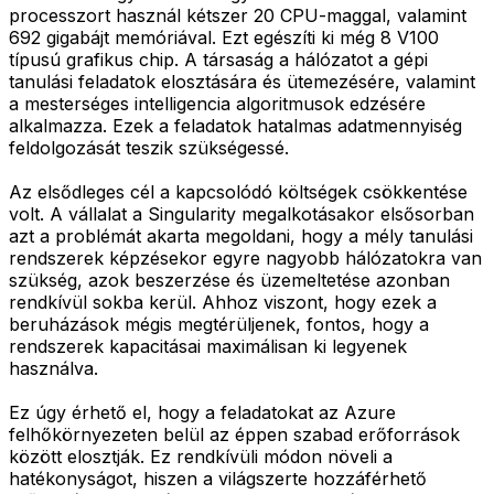
processzort használ kétszer 20 CPU-maggal, valamint
692 gigabájt memóriával. Ezt egészíti ki még 8 V100
típusú grafikus chip. A társaság a hálózatot a gépi
tanulási feladatok elosztására és ütemezésére, valamint
a mesterséges intelligencia algoritmusok edzésére
alkalmazza. Ezek a feladatok hatalmas adatmennyiség
feldolgozását teszik szükségessé.
Az elsődleges cél a kapcsolódó költségek csökkentése
volt. A vállalat a Singularity megalkotásakor elsősorban
azt a problémát akarta megoldani, hogy a mély tanulási
rendszerek képzésekor egyre nagyobb hálózatokra van
szükség, azok beszerzése és üzemeltetése azonban
rendkívül sokba kerül. Ahhoz viszont, hogy ezek a
beruházások mégis megtérüljenek, fontos, hogy a
rendszerek kapacitásai maximálisan ki legyenek
használva.
Ez úgy érhető el, hogy a feladatokat az Azure
felhőkörnyezeten belül az éppen szabad erőforrások
között elosztják. Ez rendkívüli módon növeli a
hatékonyságot, hiszen a világszerte hozzáférhető