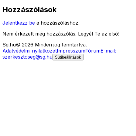
Hozzászólások
Jelentkezz be
a hozzászóláshoz.
Nem érkezett még hozzászólás. Legyél Te az első!
Sg
.hu
©
2026
Minden jog fenntartva.
Adatvédelmi nyilatkozat
Impresszum
Fórum
E-mail:
szerkesztoseg@sg.hu
Sütibeállítások