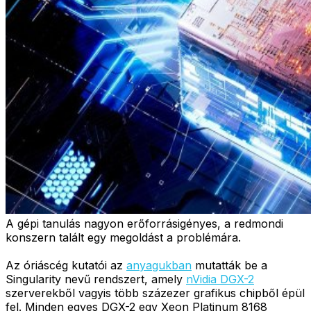
A gépi tanulás nagyon erőforrásigényes, a redmondi
konszern talált egy megoldást a problémára.
Az óriáscég kutatói az
anyagukban
mutatták be a
Singularity nevű rendszert, amely
nVidia DGX-2
szerverekből vagyis több százezer grafikus chipből épül
fel. Minden egyes DGX-2 egy Xeon Platinum 8168