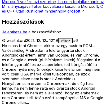
Microsoft vezére azt szeretné, ha nem foglalkoznánk az
MI silányságával
Teljes kódváltásra készül a Microsoft, C
és C++ után Rust jöhet mindenhol
Microsoft
↗
Hozzászólások
Jelentkezz be
a hozzászóláshoz.
©
wraithLord
2021. 12. 12.
.
12:19
|
|
#
6
válasz
Ha nincs fent Chrome, akkor az egy custom ROM...
Valószínűleg Androidon a telefongyártói stock
Androidokat értem, amin van Google, és van Chrome,
és a Google cuccait (pl. hírfolyam linkek) függetlenül a
telefongyártótól és az alapértelmezett böngészőtől a
Chrome nyitja meg (mondjuk kínai telefonom még nem
volt, csak USA márka kínai tulajdonban, de azok
szerintem eleve nem is stock Androidok).
Hiányát én sem érzem a Chrome-nak, de elég fura
lenne, ha nem lenne rajta egy gyártói stock Android
rendszeren, és nem az a jellemző, hogy az embernek
nem Chrome kell, talán ezért kampányol a MS a Google
Chrome ellen...