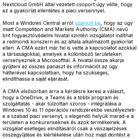
Nextcloud GmbH által vezetett csoport úgy vélte, hogy
ez a gyakorlat ellentétes a piaci versennyel.
Most a Windows Central arról
számolt be
, hogy az ügy
miatt Competition and Markets Authority (CMA) nevű
brit fogyasztóvédelmi hivatal szintén vizsgálatot indíthat
a redmondi konszern és az általa alkalmazott gyakorlat
ellen. A CMA ezért már fel is vette a kapcsolatot azokkal
a társaságokkal, amelyek a különböző területeken
versenyeznek a Microsofttal. A hivatal össze akarja
gyűjteni az összes panaszt és információt az ügy
hátterével kapcsolatban, hogy ha szükséges,
elindíthassa a saját eljárását.
A CMA elsősorban arra a kérdésre keresi a választ,
hogy a OneDrive, a Teams és a többi program és
szolgáltatás - akár túlzottan szoros - integrálása a
Windows 10 és 11 operációs rendszerekbe veszélyezteti-
e a szabad piaci versenyt, s elegendő helyük marad-e a
területen a konkurenseknek és azok termékeinek. A
vizsgálat esetleges elindításáról csak a visszajelzések
összegyűjtése és kiértékelése után hoz majd döntést a