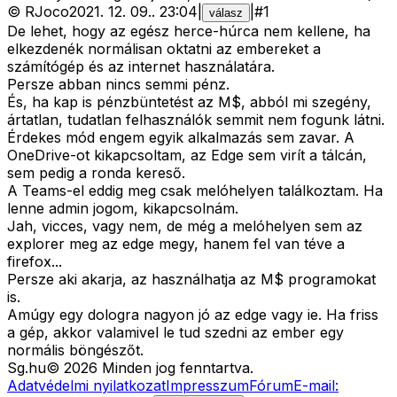
©
RJoco
2021. 12. 09.
.
23:04
|
|
#
1
válasz
De lehet, hogy az egész herce-húrca nem kellene, ha
elkezdenék normálisan oktatni az embereket a
számítógép és az internet használatára.
Persze abban nincs semmi pénz.
És, ha kap is pénzbüntetést az M$, abból mi szegény,
ártatlan, tudatlan felhasználók semmit nem fogunk látni.
Érdekes mód engem egyik alkalmazás sem zavar. A
OneDrive-ot kikapcsoltam, az Edge sem virít a tálcán,
sem pedig a ronda kereső.
A Teams-el eddig meg csak melóhelyen találkoztam. Ha
lenne admin jogom, kikapcsolnám.
Jah, vicces, vagy nem, de még a melóhelyen sem az
explorer meg az edge megy, hanem fel van téve a
firefox...
Persze aki akarja, az használhatja az M$ programokat
is.
Amúgy egy dologra nagyon jó az edge vagy ie. Ha friss
a gép, akkor valamivel le tud szedni az ember egy
normális böngészőt.
Sg
.hu
©
2026
Minden jog fenntartva.
Adatvédelmi nyilatkozat
Impresszum
Fórum
E-mail: