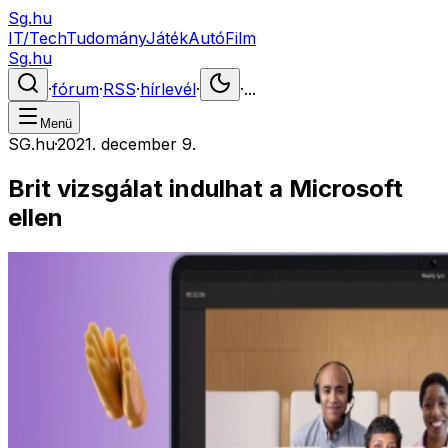
Sg.hu
IT/Tech
Tudomány
Játék
Autó
Film
Sg.hu
·
fórum
·
RSS
·
hírlevél
·
·
...
Menü
SG.hu
·
2021. december 9.
Brit vizsgálat indulhat a Microsoft
ellen