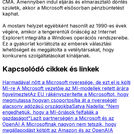
CMA. Amennyiben indul eljárás és elmarasztaló döntés
születik, akkor a Microsoft elsősorban pénzbüntetést
kaphat.
A mostani helyzet egyébként hasonlít az 1990-es évek
végére, amikor a tengerentúli óriáscég az Internet
Explorert integrálta a Windows operációs rendszereibe.
Ez a gyakorlat korlátozta az emberek választási
lehetőségeit és meggátolta a vetélytársakat, hogy
konkurens szolgáltatásokat kínáljanak.
Kapcsolódó cikkek és linkek
Harmadával nőtt a Microsoft nyeresége, de ezt el is költi
MI-re
A Microsoft vezetője az MI-modellek rejtett árára
figyelmeztet
Az EU rákényszerítette a Microsoftot, hogy
megmutassa hogyan csoportosítja át a nyereségét
alacsony adózású országokba
Satya Nadella: "Nem
engedhetjük, hogy a MI-óriások felfalják a
gazdaságot"
Lazít partnerségén a Microsoft és az
OpenAI
A Microsoftnak nagyon nem tetszik, hogy
megállapodást kötött az Amazon és az OpenAI
A