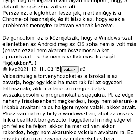
nyitja meg (de legalább van olyan menüpont, hogy a
default böngészőre váltson át).
Persze ezt a legtöbben leszarják, mert amúgy is a
Chrome-ot használják, és itt látszik az, hogy ezek a
problémák mennyire relatívan vannak kezelve.
De gondolom, az is közrejátszik, hogy a Windows-szal
ellentétben az Android meg az iOS soha nem is volt más
(persze ezzel nem akarom összemosni a két
oprendszert... soha nem is voltak mások a saját
"ligájukban"...)
©
kvp
2021. 12. 11.
.
03:15
|
|
#
3
válasz
Valoszinuleg a torvenyhozokat es a birokat is az
zavarja, hogy egy ideje ha mast rak fel az egyszeri
felhasznalo, akkor allandoan megprobaljak
visszakapcsolni a programokat a sajatjukra. Pl. az edge
nehany frissitesenkent megkerdezi, hogy nem akarunk-e
inkabb atvaltani ra es ha igent nyom valaki, akkor atvalt.
Plusz van nehany hely a windows-ban, ahol az osszes
link a beallitott bongeszotol fuggetlenul mindig edge-el
jon fel es ha feljon, akkor ha mar ott van akkor
rakerdez, hogy nem akarunk-e veletlen atvaltani ra. Ez
egy ido utan mar zavarja az embereket es ha a