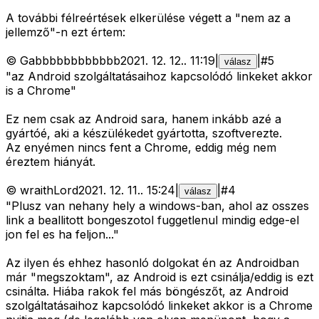
A további félreértések elkerülése végett a "nem az a
jellemző"-n ezt értem:
©
Gabbbbbbbbbbbb
2021. 12. 12.
.
11:19
|
|
#
5
válasz
"az Android szolgáltatásaihoz kapcsolódó linkeket akkor
is a Chrome"
Ez nem csak az Android sara, hanem inkább azé a
gyártóé, aki a készülékedet gyártotta, szoftverezte.
Az enyémen nincs fent a Chrome, eddig még nem
éreztem hiányát.
©
wraithLord
2021. 12. 11.
.
15:24
|
|
#
4
válasz
"Plusz van nehany hely a windows-ban, ahol az osszes
link a beallitott bongeszotol fuggetlenul mindig edge-el
jon fel es ha feljon..."
Az ilyen és ehhez hasonló dolgokat én az Androidban
már "megszoktam", az Android is ezt csinálja/eddig is ezt
csinálta. Hiába rakok fel más böngészőt, az Android
szolgáltatásaihoz kapcsolódó linkeket akkor is a Chrome