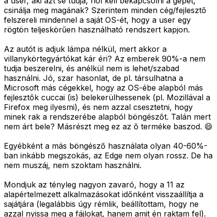
a user, aki azt se tudja, hol kell bekapcsolni a gépet,
csinálja meg magának? Szerintem minden cég/fejlesztő
felszereli mindennel a saját OS-ét, hogy a user egy
rögtön teljeskörűen használható rendszert kapjon.
Az autót is adjuk lámpa nélkül, mert akkor a
villanykörtegyártókat kár éri? Az emberek 90%-a nem
tudja beszerelni, és anélkül nem is lehet/szabad
használni. Jó, szar hasonlat, de pl. társulhatna a
Microsoft más cégekkel, hogy az OS-ébe alapból más
fejlesztők cuccai (is) belekerülhessenek (pl. Mozillával a
Firefox meg ilyesmi), és nem azzal csesztetni, hogy
minek rak a rendszerébe alapból böngészőt. Talán mert
nem árt bele? Másrészt meg ez az ő terméke baszod. 😄
Egyébként a más böngésző használata olyan 40-60%-
ban inkább megszokás, az Edge nem olyan rossz. De ha
nem muszáj, nem szoktam használni.
Mondjuk az tényleg nagyon zavaró, hogy a 11 az
alapértelmezett alkalmazásokat időnként visszaállítja a
sajátjára (legalábbis úgy rémlik, beállítottam, hogy ne
azzal nyissa meg a fájlokat, hanem amit én raktam fel).