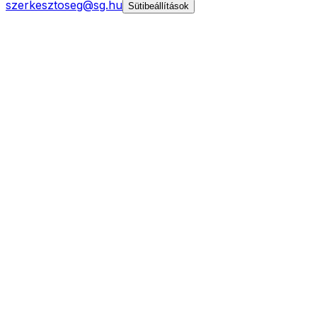
szerkesztoseg@sg.hu
Sütibeállítások