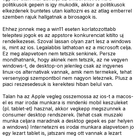
politikusok gepein is igy mukodik, akkor a politikusok
elkezdenek buntetes utan kialtozni es az atlag emberrel
szemben rajuk hallgatnak a birosagok is.
Ehhez jonnek meg a win11 eseten korlatozottabb
telepitesi jogok es az appstore konkurenciat kitilto uj
rendelkezesei. Szoval lassan olyan zart lesz a windows
is, mint az ios. Legalabbis lathatoan ez a microsoft celja.
Ez meg alapvetoen nem tetszik senkinek. Persze
mondhatnank, hogy akinek nem tetszik, az ne vegyen
windows-t, de desktop-on jelenleg csak az ingyenes
linux-os alternativak vannak, amik nem termekek, tehat
versenyjogi szempontbol nem nagyon leteznek. Plusz a
piaci reszesedesuk is kerekitesi hiban belul van.
Talan ha az Apple vegleg osszemossa az ios-t a macos-
el es mar irodai munkara is mindenki mobil keszuleket
(pl. tablet-et) hasznal, akkor vegkepp megszunnek a
consumer desktop rendszerek. (tehat csak muszaki
munka celjara maradnak a desktop gepek es par helyen
a windows) Internetezni es irodai munkara alapvetoen jo
egy lezart tablet is, jatszani meg ott vannak a lezart