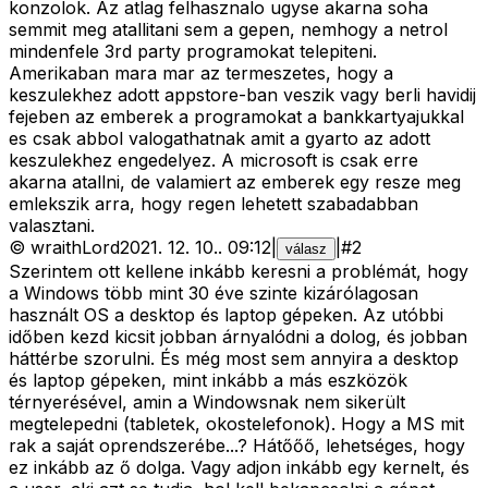
konzolok. Az atlag felhasznalo ugyse akarna soha
semmit meg atallitani sem a gepen, nemhogy a netrol
mindenfele 3rd party programokat telepiteni.
Amerikaban mara mar az termeszetes, hogy a
keszulekhez adott appstore-ban veszik vagy berli havidij
fejeben az emberek a programokat a bankkartyajukkal
es csak abbol valogathatnak amit a gyarto az adott
keszulekhez engedelyez. A microsoft is csak erre
akarna atallni, de valamiert az emberek egy resze meg
emlekszik arra, hogy regen lehetett szabadabban
valasztani.
©
wraithLord
2021. 12. 10.
.
09:12
|
|
#
2
válasz
Szerintem ott kellene inkább keresni a problémát, hogy
a Windows több mint 30 éve szinte kizárólagosan
használt OS a desktop és laptop gépeken. Az utóbbi
időben kezd kicsit jobban árnyalódni a dolog, és jobban
háttérbe szorulni. És még most sem annyira a desktop
és laptop gépeken, mint inkább a más eszközök
térnyerésével, amin a Windowsnak nem sikerült
megtelepedni (tabletek, okostelefonok). Hogy a MS mit
rak a saját oprendszerébe...? Hátőőő, lehetséges, hogy
ez inkább az ő dolga. Vagy adjon inkább egy kernelt, és