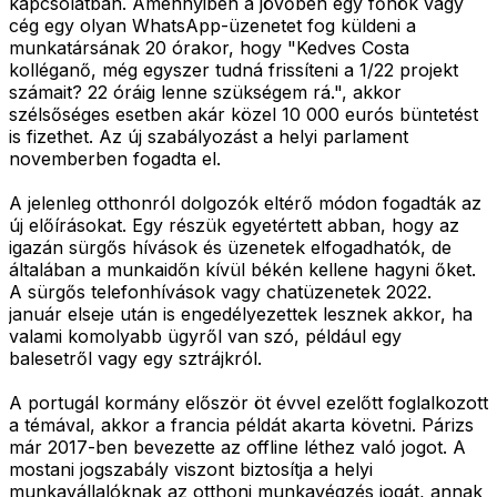
kapcsolatban. Amennyiben a jövőben egy főnök vagy
cég egy olyan WhatsApp-üzenetet fog küldeni a
munkatársának 20 órakor, hogy "Kedves Costa
kolléganő, még egyszer tudná frissíteni a 1/22 projekt
számait? 22 óráig lenne szükségem rá.", akkor
szélsőséges esetben akár közel 10 000 eurós büntetést
is fizethet. Az új szabályozást a helyi parlament
novemberben fogadta el.
A jelenleg otthonról dolgozók eltérő módon fogadták az
új előírásokat. Egy részük egyetértett abban, hogy az
igazán sürgős hívások és üzenetek elfogadhatók, de
általában a munkaidőn kívül békén kellene hagyni őket.
A sürgős telefonhívások vagy chatüzenetek 2022.
január elseje után is engedélyezettek lesznek akkor, ha
valami komolyabb ügyről van szó, például egy
balesetről vagy egy sztrájkról.
A portugál kormány először öt évvel ezelőtt foglalkozott
a témával, akkor a francia példát akarta követni. Párizs
már 2017-ben bevezette az offline léthez való jogot. A
mostani jogszabály viszont biztosítja a helyi
munkavállalóknak az otthoni munkavégzés jogát, annak