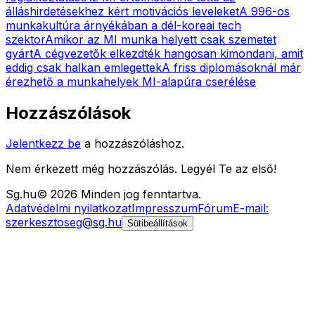
álláshirdetésekhez kért motivációs leveleket
A 996-os
munkakultúra árnyékában a dél-koreai tech
szektor
Amikor az MI munka helyett csak szemetet
gyárt
A cégvezetők elkezdték hangosan kimondani, amit
eddig csak halkan emlegettek
A friss diplomásoknál már
érezhető a munkahelyek MI-alapúra cserélése
Hozzászólások
Jelentkezz be
a hozzászóláshoz.
Nem érkezett még hozzászólás. Legyél Te az első!
Sg
.hu
©
2026
Minden jog fenntartva.
Adatvédelmi nyilatkozat
Impresszum
Fórum
E-mail:
szerkesztoseg@sg.hu
Sütibeállítások