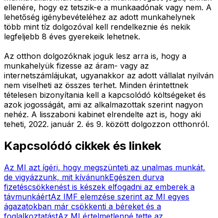
ellenére, hogy ez tetszik-e a munkaadónak vagy nem. A
lehetőség igénybevételéhez az adott munkahelynek
több mint tíz dolgozóval kell rendelkeznie és nekik
legfeljebb 8 éves gyerekeik lehetnek.
Az otthon dolgozóknak joguk lesz arra is, hogy a
munkahelyük fizesse az áram- vagy az
internetszámlájukat, ugyanakkor az adott vállalat nyilván
nem viselheti az összes terhet. Minden érintettnek
tételesen bizonyítania kell a kapcsolódó költségeket és
azok jogosságát, ami az alkalmazottak szerint nagyon
nehéz. A lisszaboni kabinet elrendelte azt is, hogy aki
teheti, 2022. január 2. és 9. között dolgozzon otthonról.
Kapcsolódó cikkek és linkek
Az MI azt ígéri, hogy megszünteti az unalmas munkát,
de vigyázzunk, mit kívánunk
Egészen durva
fizetéscsökkenést is készek elfogadni az emberek a
távmunkáért
Az IMF elemzése szerint az MI egyes
ágazatokban már csökkenti a béreket és a
foglalkoztatást
Az MI értelmetlenné tette az