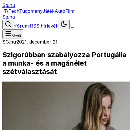
Sg.hu
IT/Tech
Tudomány
Játék
Autó
Film
Sg.hu
·
fórum
·
RSS
·
hírlevél
·
·
...
Menü
SG.hu
·
2021. december 21.
Szigorúbban szabályozza Portugália
a munka- és a magánélet
szétválasztását