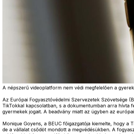
A népszerű videoplatform nem védi megfelelően a gyereke
Az Európai Fogyasztóvédelmi Szervezetek Szövetsége (
TikTokkal kapcsolatban, s a dokumentumban arra hívta fe
gyermekek jogait. A beadvány miatt az ügyben az európai 
Monique Goyens, a BEUC főigazgatója kiemelte, hogy a Tik
de a vállalat csődöt mondott a megvédésükben. A fogyaszt