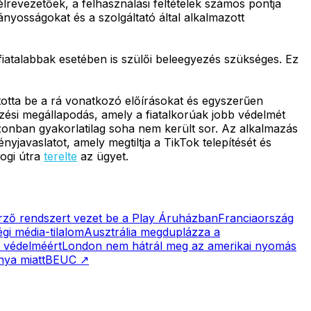
lrevezetőek, a felhasználási feltételek számos pontja
ányosságokat és a szolgáltató által alkalmazott
 fiatalabbak esetében is szülői beleegyezés szükséges. Ez
totta be a rá vonatkozó előírásokat és egyszerűen
ezési megállapodás, amely a fiatalkorúak jobb védelmét
e azonban gyakorlatilag soha nem került sor. Az alkalmazás
ényjavaslatot, amely megtiltja a TikTok telepítését és
jogi útra
terelte
az ügyet.
őrző rendszert vezet be a Play Áruházban
Franciaország
gi média-tilalom
Ausztrália megduplázza a
k védelméért
London nem hátrál meg az amerikai nyomás
nya miatt
BEUC
↗