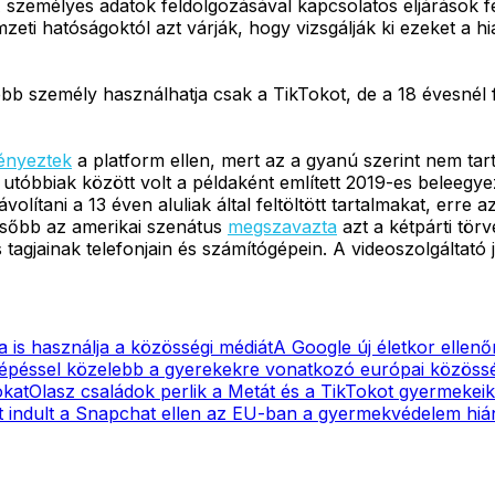
 személyes adatok feldolgozásával kapcsolatos eljárások fé
eti hatóságoktól azt várják, hogy vizsgálják ki ezeket a hi
sebb személy használhatja csak a TikTokot, de a 18 évesnél
ényeztek
a platform ellen, mert az a gyanú szerint nem tar
 utóbbiak között volt a példaként említett 2019-es beleegy
ávolítani a 13 éven aluliak által feltöltött tartalmakat, err
ésőbb az amerikai szenátus
megszavazta
azt a kétpárti törv
agjainak telefonjain és számítógépein. A videoszolgáltató 
a is használja a közösségi médiát
A Google új életkor ellen
lépéssel közelebb a gyerekekre vonatkozó európai közössé
okat
Olasz családok perlik a Metát és a TikTokot gyermekei
t indult a Snapchat ellen az EU-ban a gyermekvédelem hiá