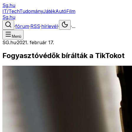
Sg.hu
IT/Tech
Tudomány
Játék
Autó
Film
Sg.hu
·
fórum
·
RSS
·
hírlevél
·
·
...
Menü
SG.hu
·
2021. február 17.
Fogyasztóvédők bírálták a TikTokot