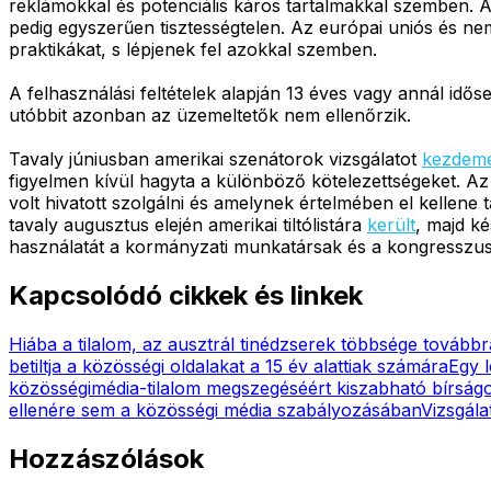
reklámokkal és potenciális káros tartalmakkal szemben. A
pedig egyszerűen tisztességtelen. Az európai uniós és nemz
praktikákat, s lépjenek fel azokkal szemben.
A felhasználási feltételek alapján 13 éves vagy annál idő
utóbbit azonban az üzemeltetők nem ellenőrzik.
Tavaly júniusban amerikai szenátorok vizsgálatot
kezdem
figyelmen kívül hagyta a különböző kötelezettségeket. Az
volt hivatott szolgálni és amelynek értelmében el kellene t
tavaly augusztus elején amerikai tiltólistára
került
, majd k
használatát a kormányzati munkatársak és a kongresszus t
Kapcsolódó cikkek és linkek
Hiába a tilalom, az ausztrál tinédzserek többsége továbbr
betiltja a közösségi oldalakat a 15 év alattiak számára
Egy 
közösségimédia-tilalom megszegéséért kiszabható bírság
ellenére sem a közösségi média szabályozásában
Vizsgála
Hozzászólások