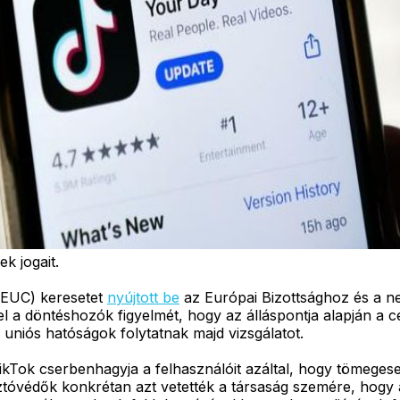
k jogait.
BEUC) keresetet
nyújtott be
az Európai Bizottsághoz és a ne
l a döntéshozók figyelmét, hogy az álláspontja alapján a 
uniós hatóságok folytatnak majd vizsgálatot.
Tok cserbenhagyja a felhasználóit azáltal, hogy tömegesen 
óvédők konkrétan azt vetették a társaság szemére, hogy a 