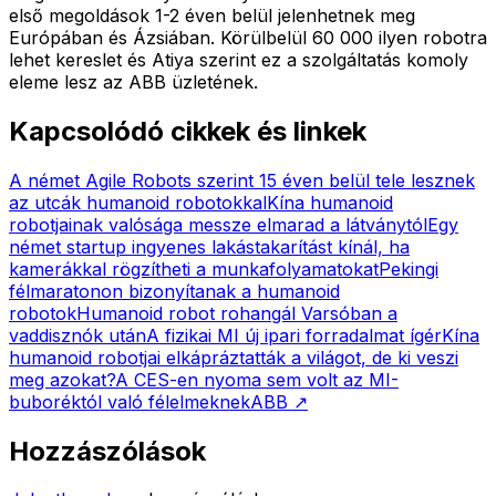
első megoldások 1-2 éven belül jelenhetnek meg
Európában és Ázsiában. Körülbelül 60 000 ilyen robotra
lehet kereslet és Atiya szerint ez a szolgáltatás komoly
eleme lesz az ABB üzletének.
Kapcsolódó cikkek és linkek
A német Agile Robots szerint 15 éven belül tele lesznek
az utcák humanoid robotokkal
Kína humanoid
robotjainak valósága messze elmarad a látványtól
Egy
német startup ingyenes lakástakarítást kínál, ha
kamerákkal rögzítheti a munkafolyamatokat
Pekingi
félmaratonon bizonyítanak a humanoid
robotok
Humanoid robot rohangál Varsóban a
vaddisznók után
A fizikai MI új ipari forradalmat ígér
Kína
humanoid robotjai elkápráztatták a világot, de ki veszi
meg azokat?
A CES-en nyoma sem volt az MI-
buboréktól való félelmeknek
ABB
↗
Hozzászólások