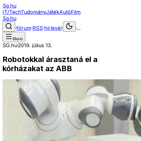
Sg.hu
IT/Tech
Tudomány
Játék
Autó
Film
Sg.hu
·
fórum
·
RSS
·
hírlevél
·
·
...
Menü
SG.hu
·
2019. július 13.
Robotokkal árasztaná el a
kórházakat az ABB