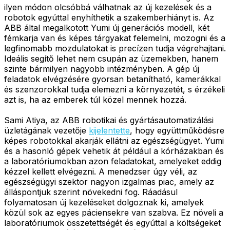
ilyen módon olcsóbbá válhatnak az új kezelések és a
robotok egyúttal enyhíthetik a szakemberhiányt is. Az
ABB által megalkotott Yumi új generációs modell, két
fémkarja van és képes tárgyakat felemelni, mozogni és a
legfinomabb mozdulatokat is precízen tudja végrehajtani.
Ideális segítő lehet nem csupán az üzemekben, hanem
szinte bármilyen nagyobb intézményben. A gép új
feladatok elvégzésére gyorsan betanítható, kamerákkal
és szenzorokkal tudja elemezni a környezetét, s érzékeli
azt is, ha az emberek túl közel mennek hozzá.
Sami Atiya, az ABB robotikai és gyártásautomatizálási
üzletágának vezetője
kijelentette
, hogy együttműködésre
képes robotokkal akarják ellátni az egészségügyet. Yumi
és a hasonló gépek vehetik át például a kórházakban és
a laboratóriumokban azon feladatokat, amelyeket eddig
kézzel kellett elvégezni. A menedzser úgy véli, az
egészségügyi szektor nagyon izgalmas piac, amely az
álláspontjuk szerint növekedni fog. Ráadásul
folyamatosan új kezeléseket dolgoznak ki, amelyek
közül sok az egyes páciensekre van szabva. Ez növeli a
laboratóriumok összetettségét és egyúttal a költségeket