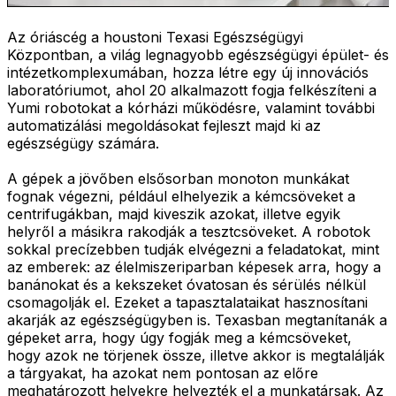
Az óriáscég a houstoni Texasi Egészségügyi
Központban, a világ legnagyobb egészségügyi épület- és
intézetkomplexumában, hozza létre egy új innovációs
laboratóriumot, ahol 20 alkalmazott fogja felkészíteni a
Yumi robotokat a kórházi működésre, valamint további
automatizálási megoldásokat fejleszt majd ki az
egészségügy számára.
A gépek a jövőben elsősorban monoton munkákat
fognak végezni, például elhelyezik a kémcsöveket a
centrifugákban, majd kiveszik azokat, illetve egyik
helyről a másikra rakodják a tesztcsöveket. A robotok
sokkal precízebben tudják elvégezni a feladatokat, mint
az emberek: az élelmiszeriparban képesek arra, hogy a
banánokat és a kekszeket óvatosan és sérülés nélkül
csomagolják el. Ezeket a tapasztalataikat hasznosítani
akarják az egészségügyben is. Texasban megtanítanák a
gépeket arra, hogy úgy fogják meg a kémcsöveket,
hogy azok ne törjenek össze, illetve akkor is megtalálják
a tárgyakat, ha azokat nem pontosan az előre
meghatározott helyekre helyezték el a munkatársak. Az