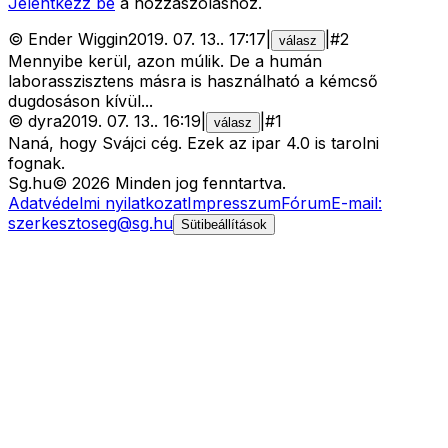
Jelentkezz be
a hozzászóláshoz.
©
Ender Wiggin
2019. 07. 13.
.
17:17
|
|
#
2
válasz
Mennyibe kerül, azon múlik. De a humán
laborasszisztens másra is használható a kémcső
dugdosáson kívül...
©
dyra
2019. 07. 13.
.
16:19
|
|
#
1
válasz
Naná, hogy Svájci cég. Ezek az ipar 4.0 is tarolni
fognak.
Sg
.hu
©
2026
Minden jog fenntartva.
Adatvédelmi nyilatkozat
Impresszum
Fórum
E-mail:
szerkesztoseg@sg.hu
Sütibeállítások