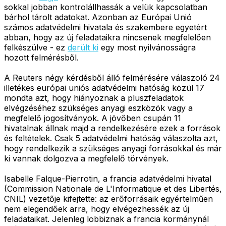
sokkal jobban kontrolállhassák a velük kapcsolatban
bárhol tárolt adatokat. Azonban az Európai Unió
számos adatvédelmi hivatala és szakembere egyetért
abban, hogy az új feladataikra nincsenek megfelelően
felkészülve - ez
derült ki
egy most nyilvánosságra
hozott felmérésből.
A Reuters négy kérdésből álló felmérésére válaszoló 24
illetékes európai uniós adatvédelmi hatóság közül 17
mondta azt, hogy hiányoznak a pluszfeladatok
elvégzéséhez szükséges anyagi eszközök vagy a
megfelelő jogosítványok. A jövőben csupán 11
hivatalnak állnak majd a rendelkezésére ezek a források
és feltételek. Csak 5 adatvédelmi hatóság válaszolta azt,
hogy rendelkezik a szükséges anyagi forrásokkal és már
ki vannak dolgozva a megfelelő törvények.
Isabelle Falque-Pierrotin, a francia adatvédelmi hivatal
(Commission Nationale de L'Informatique et des Libertés,
CNIL) vezetője kifejtette: az erőforrásaik egyértelműen
nem elegendőek arra, hogy elvégezhessék az új
feladataikat. Jelenleg lobbiznak a francia kormánynál