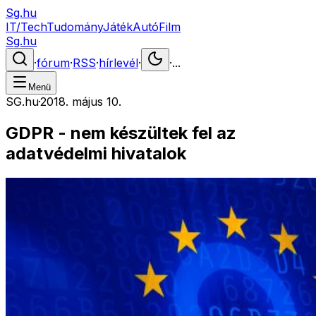
Sg.hu
IT/Tech
Tudomány
Játék
Autó
Film
Sg.hu
·
fórum
·
RSS
·
hírlevél
·
·
...
Menü
SG.hu
·
2018. május 10.
GDPR - nem készültek fel az
adatvédelmi hivatalok