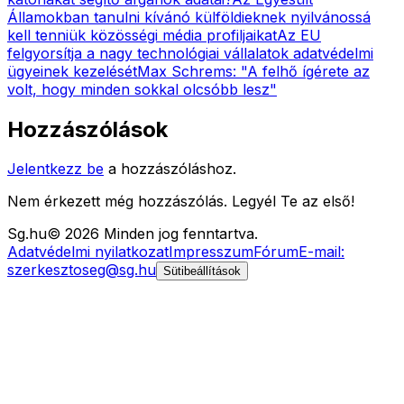
Államokban tanulni kívánó külföldieknek nyilvánossá
kell tenniük közösségi média profiljaikat
Az EU
felgyorsítja a nagy technológiai vállalatok adatvédelmi
ügyeinek kezelését
Max Schrems: "A felhő ígérete az
volt, hogy minden sokkal olcsóbb lesz"
Hozzászólások
Jelentkezz be
a hozzászóláshoz.
Nem érkezett még hozzászólás. Legyél Te az első!
Sg
.hu
©
2026
Minden jog fenntartva.
Adatvédelmi nyilatkozat
Impresszum
Fórum
E-mail:
szerkesztoseg@sg.hu
Sütibeállítások