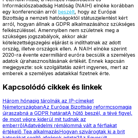
Információszabadság Hatóság (NAIH) elnöke korábban
egy konferencián arról
beszélt
, hogy az Európai
Bizottság a nemzeti hatóságoktól státuszjelentést kért
arról, hogyan állnak a GDPR alkalmazásához szükséges
felkészüléssel. Amennyiben nem születnek meg a
szükséges jogszabályok, akkor akár
kötelezettségszegési eljárást is indíthatnak az adott
ország, illetve országok ellen. A NAIH elnöke szerint
2020-ra évente ezermilliárd euróra becsülik a személyes
adatok újrahasznosításának értékét. Ennek kapcsán
megjegyezte: sok szolgáltatás azért ingyenes, mert az
emberek a személyes adataikkal fizetnek érte.
Kapcsolódó cikkek és linkek
Három hónapig tárolnák az IP-címeket
Németországban
Az Európai Bizottság reformcsomagja
újraszabná a GDPR határait
A hűtő beszél, a tévé figyel,
de most végre kiderül mit tudnak az
emberről
Adatvédelmi rémálommá vált a férfiakat
értékelő Tea alkalmazás
Hogyan szivárogtak ki a brit
katonákat segítő afgánok adatai?
Az Egyesült