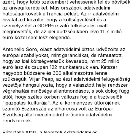
azért, hogy több szakembert vehessenek fel és bővítsék
az anyagi kereteiket. Más országok adatvédelmi
hatóságai követik a francia példát. Az ír adatvédelmi
hivatal azt közölte, hogy a költségvetését és a
személyzetét a GDPR-re való felkészülés miatt
megnövelték, de az idei büdzséjükben lévő 11,7 millió
euró közel sem lesz elegendő.
Antonello Soro, olasz adatvédelmi biztos üdvözölte az
európai szabályokat, mint garanciákat, de rámutatott,
hogy az idei költségvetésük kevesebb, mint 25 millió
euró lesz és csupán 122 munkatársuk van. Kétszer
nagyobb büdzsére és 300 alkalmazottra lenne
szükségük. Viljar Peep, az észt adatvédelmi felügyelőség
vezetője hangsúlyozta, hogy a választott helyi rendszer
végrehajtási minősége ellentmondásos, s sok dolog függ
attól, hogy széles körben változni fog-e a tisztviselők
"igazgatási kultúrája". Az e-kormányzás úttörőjének
számító Észtország az élharcosa volt az Európai
Bizottság által megálmodott erősebb adatvédelmi
rendszernek.
Péterfalvi Attila, a Nemzeti Adatvédelmi és