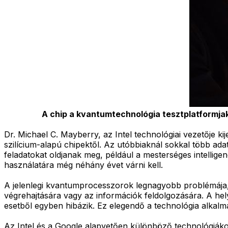
A chip a kvantumtechnológia tesztplatformjak
Dr. Michael C. Mayberry, az Intel technológiai vezetője
szilícium-alapú chipektől. Az utóbbiaknál sokkal több ad
feladatokat oldjanak meg, például a mesterséges intelligen
használatára még néhány évet várni kell.
A jelenlegi kvantumprocesszorok legnagyobb problémája,
végrehajtására vagy az információk feldolgozására. A hely
esetből egyben hibázik. Ez elegendő a technológia alkal
Az Intel és a Google alapvetően különböző technológiák