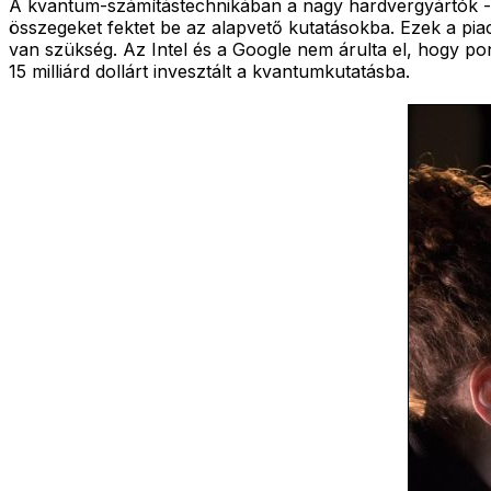
A kvantum-számítástechnikában a nagy hardvergyártók - mi
összegeket fektet be az alapvető kutatásokba. Ezek a piac
van szükség. Az Intel és a Google nem árulta el, hogy pon
15 milliárd dollárt invesztált a kvantumkutatásba.