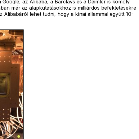
 Google, az Alibaba, a Barclays és a Daimler is komoly
nban már az alapkutatásokhoz is milliárdos befektetésekre
 Alibabáról lehet tudni, hogy a kínai állammal együtt 10-