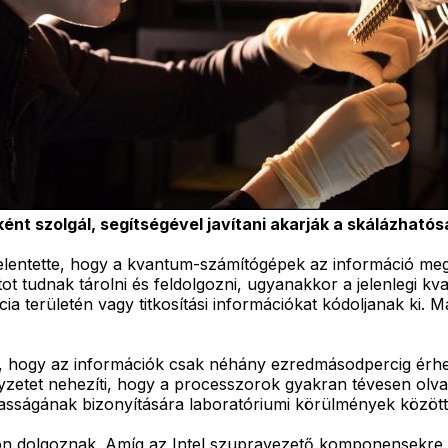
ént szolgál, segítségével javítani akarják a skálázhatós
 kijelentette, hogy a kvantum-számítógépek az információ 
atot tudnak tárolni és feldolgozni, ugyanakkor a jelenleg
cia területén vagy titkosítási információkat kódoljanak ki. 
 hogy az információk csak néhány ezredmásodpercig érhet
zetet nehezíti, hogy a processzorok gyakran tévesen olvass
masságának bizonyítására laboratóriumi körülmények közöt
on dolgoznak. Amíg az Intel szupravezető komponensekre é