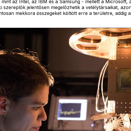
nt az Intel, az IBM és a Samsung - mellett a Microsoft, a
i szereplők jelentősen megelőzhetik a vetélytársaikat, azo
tosan mekkora összegeket költött erre a területre, addig az