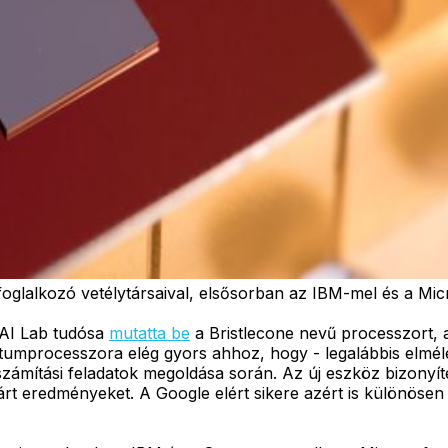
oglalkozó vetélytársaival, elsősorban az IBM-mel és a Mic
 AI Lab tudósa
mutatta be
a Bristlecone nevű processzort,
umprocesszora elég gyors ahhoz, hogy - legalábbis elmélet
ámítási feladatok megoldása során. Az új eszköz bizonyíték
árt eredményeket. A Google elért sikere azért is különösen