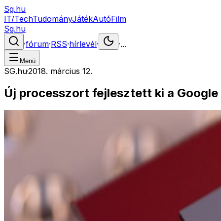
Sg.hu
IT/Tech
Tudomány
Játék
Autó
Film
Sg.hu
·
fórum
·
RSS
·
hírlevél
·
·
...
Menü
SG.hu
·
2018. március 12.
Új processzort fejlesztett ki a Google