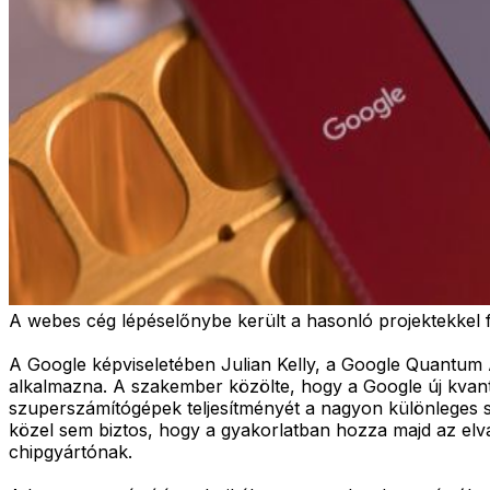
A webes cég lépéselőnybe került a hasonló projektekkel f
A Google képviseletében Julian Kelly, a Google Quantum
alkalmazna. A szakember közölte, hogy a Google új kvant
szuperszámítógépek teljesítményét a nagyon különleges sz
közel sem biztos, hogy a gyakorlatban hozza majd az elv
chipgyártónak.