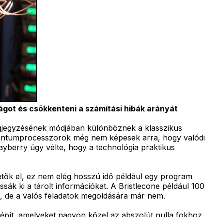
ágot és csökkenteni a számítási hibák arányát
megjegyzésének módjában különböznek a klasszikus
i kvantumprocesszorok még nem képesek arra, hogy valódi
Mayberry úgy vélte, hogy a technológia praktikus
ők el, ez nem elég hosszú idő például egy program
ák ki a tárolt információkat. A Bristlecone például 100
t, de a valós feladatok megoldására már nem.
pít, amelyeket nagyon közel az abszolút nulla fokhoz