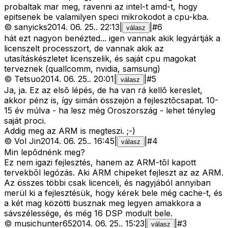
probaltak mar meg, ravenni az intel-t amd-t, hogy
epitsenek be valamilyen speci mikrokodot a cpu-kba.
©
sanyicks
2014. 06. 25.
.
22:13
|
|
#
6
válasz
hát ezt nagyon benézted... igen vannak akik legyártják a
licenszelt processzort, de vannak akik az
utasításkészletet licenszelik, és saját cpu magokat
terveznek (quallcomm, nvidia, samsung)
©
Tetsuo
2014. 06. 25.
.
20:01
|
|
#
5
válasz
Ja, ja. Ez az elsõ lépés, de ha van rá kellõ kereslet,
akkor pénz is, így simán összejön a fejlesztõcsapat. 10-
15 év múlva - ha lesz még Oroszország - lehet tényleg
saját proci.
Addig meg az ARM is megteszi. ;-)
©
Vol Jin
2014. 06. 25.
.
16:45
|
|
#
4
válasz
Min lepõdnénk meg?
Ez nem igazi fejlesztés, hanem az ARM-tõl kapott
tervekbõl legózás. Aki ARM chipeket fejleszt az az ARM.
Az összes többi csak licenceli, és nagyjából annyiban
merül ki a fejlesztésük, hogy kérek bele még cache-t, és
a két mag közötti busznak meg legyen amakkora a
sávszélessége, és még 16 DSP modult bele.
©
musichunter65
2014. 06. 25.
.
15:23
|
|
#
3
válasz