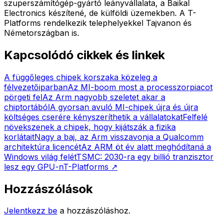
szuperszámítógép-gyártó leányvállalata, a Baikal
Electronics készítené, de külföldi üzemekben. A T-
Platforms rendelkezik telephelyekkel Tajvanon és
Németországban is.
Kapcsolódó cikkek és linkek
A függőleges chipek korszaka közeleg a
félvezetőiparban
Az MI-boom most a processzorpiacot
pörgeti fel
Az Arm nagyobb szeletet akar a
chiptortából
A gyorsan avuló MI-chipek újra és újra
költséges cserére kényszeríthetik a vállalatokat
Felfelé
növekszenek a chipek, hogy kijátszák a fizika
korlátait
Nagy a baj, az Arm visszavonja a Qualcomm
architektúra licencét
Az ARM öt év alatt meghódítaná a
Windows világ felét
TSMC: 2030-ra egy billió tranzisztor
lesz egy GPU-n
T-Platforms
↗
Hozzászólások
Jelentkezz be
a hozzászóláshoz.