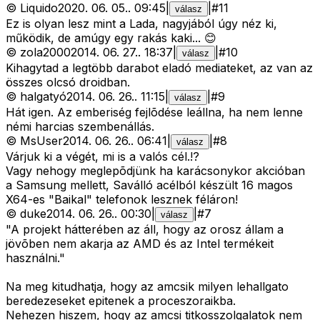
©
Liquido
2020. 06. 05.
.
09:45
|
|
#
11
válasz
Ez is olyan lesz mint a Lada, nagyjából úgy néz ki,
működik, de amúgy egy rakás kaki... 😊
©
zola2000
2014. 06. 27.
.
18:37
|
|
#
10
válasz
Kihagytad a legtöbb darabot eladó mediateket, az van az
összes olcsó droidban.
©
halgatyó
2014. 06. 26.
.
11:15
|
|
#
9
válasz
Hát igen. Az emberiség fejlõdése leállna, ha nem lenne
némi harcias szembenállás.
©
MsUser
2014. 06. 26.
.
06:41
|
|
#
8
válasz
Várjuk ki a végét, mi is a valós cél.!?
Vagy nehogy meglepõdjünk ha karácsonykor akcióban
a Samsung mellett, Saválló acélból készült 16 magos
X64-es "Baikal" telefonok lesznek féláron!
©
duke
2014. 06. 26.
.
00:30
|
|
#
7
válasz
"A projekt hátterében az áll, hogy az orosz állam a
jövõben nem akarja az AMD és az Intel termékeit
használni."
Na meg kitudhatja, hogy az amcsik milyen lehallgato
beredezeseket epitenek a proceszoraikba.
Nehezen hiszem, hogy az amcsi titkosszolgalatok nem