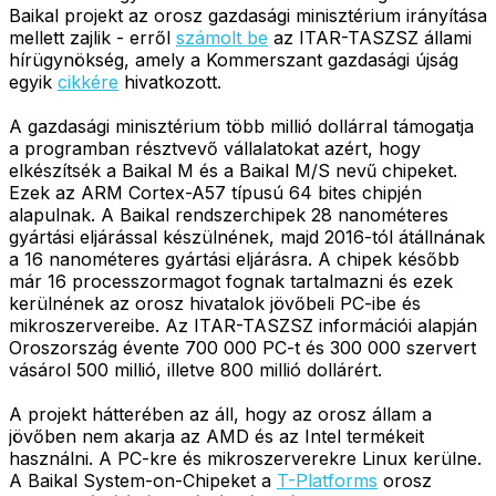
Baikal projekt az orosz gazdasági minisztérium irányítása
mellett zajlik - erről
számolt be
az ITAR-TASZSZ állami
hírügynökség, amely a Kommerszant gazdasági újság
egyik
cikkére
hivatkozott.
A gazdasági minisztérium több millió dollárral támogatja
a programban résztvevő vállalatokat azért, hogy
elkészítsék a Baikal M és a Baikal M/S nevű chipeket.
Ezek az ARM Cortex-A57 típusú 64 bites chipjén
alapulnak. A Baikal rendszerchipek 28 nanométeres
gyártási eljárással készülnének, majd 2016-tól átállnának
a 16 nanométeres gyártási eljárásra. A chipek később
már 16 processzormagot fognak tartalmazni és ezek
kerülnének az orosz hivatalok jövőbeli PC-ibe és
mikroszervereibe. Az ITAR-TASZSZ információi alapján
Oroszország évente 700 000 PC-t és 300 000 szervert
vásárol 500 millió, illetve 800 millió dollárért.
A projekt hátterében az áll, hogy az orosz állam a
jövőben nem akarja az AMD és az Intel termékeit
használni. A PC-kre és mikroszerverekre Linux kerülne.
A Baikal System-on-Chipeket a
T-Platforms
orosz