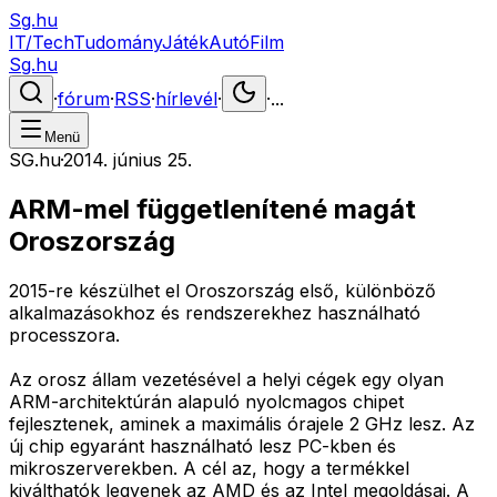
Sg.hu
IT/Tech
Tudomány
Játék
Autó
Film
Sg.hu
·
fórum
·
RSS
·
hírlevél
·
·
...
Menü
SG.hu
·
2014. június 25.
ARM-mel függetlenítené magát
Oroszország
2015-re készülhet el Oroszország első, különböző
alkalmazásokhoz és rendszerekhez használható
processzora.
Az orosz állam vezetésével a helyi cégek egy olyan
ARM-architektúrán alapuló nyolcmagos chipet
fejlesztenek, aminek a maximális órajele 2 GHz lesz. Az
új chip egyaránt használható lesz PC-kben és
mikroszerverekben. A cél az, hogy a termékkel
kiválthatók legyenek az AMD és az Intel megoldásai. A