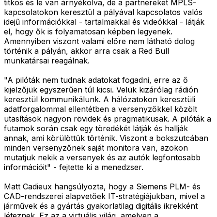
titkos és le van árnyékolva, de a partnereket MPLS-
kapcsolatokon keresztül a pályával kapcsolatos valós
idejű információkkal - tartalmakkal és videókkal - látják
el, hogy ők is folyamatosan képben legyenek.
Amennyiben viszont valami előre nem látható dolog
történik a pályán, akkor arra csak a Red Bull
munkatársai reagálnak.
"A pilóták nem tudnak adatokat fogadni, erre az ő
kijelzőjük egyszerűen túl kicsi. Velük kizárólag rádión
keresztül kommunikálunk. A hálózatokon keresztüli
adatforgalommal ellentétben a versenyzőkkel közölt
utasítások nagyon rövidek és pragmatikusak. A pilóták a
futamok során csak egy töredékét látják és hallják
annak, ami körülöttük történik. Viszont a bokszutcában
minden versenyzőnek saját monitora van, azokon
mutatjuk nekik a versenyek és az autók legfontosabb
információit" - fejtette ki a menedzser.
Matt Cadieux hangsúlyozta, hogy a Siemens PLM- és
CAD-rendszerei alapvetőek IT-stratégiájukban, mivel a
járművek és a gyártás gyakorlatilag digitális ikrekként
léteznek. Ez az a virtuális világ, amelyen a