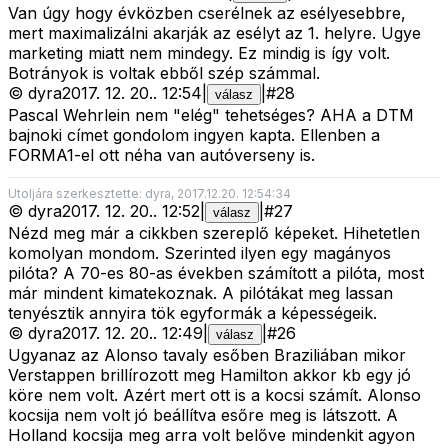
Van úgy hogy évközben cserélnek az esélyesebbre,
mert maximalizálni akarják az esélyt az 1. helyre. Ugye
marketing miatt nem mindegy. Ez mindig is így volt.
Botrányok is voltak ebből szép számmal.
©
dyra
2017. 12. 20.
.
12:54
|
|
#
28
válasz
Pascal Wehrlein nem "elég" tehetséges? AHA a DTM
bajnoki címet gondolom ingyen kapta. Ellenben a
FORMA1-el ott néha van autóverseny is.
Utoljára szerkesztette: dyra, 2017.12.20. 12:54:34
©
dyra
2017. 12. 20.
.
12:52
|
|
#
27
válasz
Nézd meg már a cikkben szereplő képeket. Hihetetlen
komolyan mondom. Szerinted ilyen egy magányos
pilóta? A 70-es 80-as években számított a pilóta, most
már mindent kimatekoznak. A pilótákat meg lassan
tenyésztik annyira tök egyformák a képességeik.
©
dyra
2017. 12. 20.
.
12:49
|
|
#
26
válasz
Ugyanaz az Alonso tavaly esőben Braziliában mikor
Verstappen brillírozott meg Hamilton akkor kb egy jó
köre nem volt. Azért mert ott is a kocsi számít. Alonso
kocsija nem volt jó beállítva esőre meg is látszott. A
Holland kocsija meg arra volt belőve mindenkit agyon