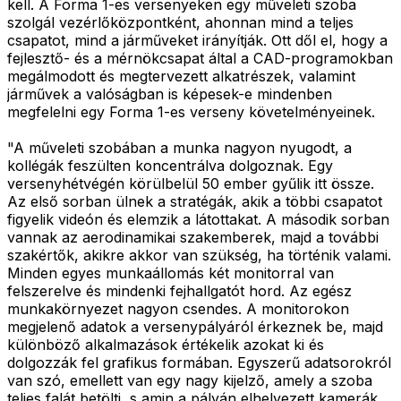
kell. A Forma 1-es versenyeken egy műveleti szoba
szolgál vezérlőközpontként, ahonnan mind a teljes
csapatot, mind a járműveket irányítják. Ott dől el, hogy a
fejlesztő- és a mérnökcsapat által a CAD-programokban
megálmodott és megtervezett alkatrészek, valamint
járművek a valóságban is képesek-e mindenben
megfelelni egy Forma 1-es verseny követelményeinek.
"A műveleti szobában a munka nagyon nyugodt, a
kollégák feszülten koncentrálva dolgoznak. Egy
versenyhétvégén körülbelül 50 ember gyűlik itt össze.
Az első sorban ülnek a stratégák, akik a többi csapatot
figyelik videón és elemzik a látottakat. A második sorban
vannak az aerodinamikai szakemberek, majd a további
szakértők, akikre akkor van szükség, ha történik valami.
Minden egyes munkaállomás két monitorral van
felszerelve és mindenki fejhallgatót hord. Az egész
munkakörnyezet nagyon csendes. A monitorokon
megjelenő adatok a versenypályáról érkeznek be, majd
különböző alkalmazások értékelik azokat ki és
dolgozzák fel grafikus formában. Egyszerű adatsorokról
van szó, emellett van egy nagy kijelző, amely a szoba
teljes falát betölti, s amin a pályán elhelyezett kamerák