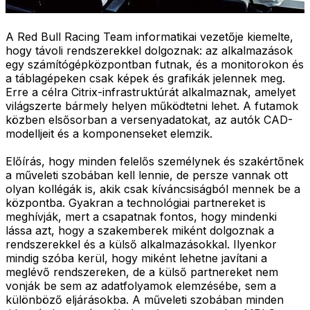
A Red Bull Racing Team informatikai vezetője kiemelte,
hogy távoli rendszerekkel dolgoznak: az alkalmazások
egy számítógépközpontban futnak, és a monitorokon és
a táblagépeken csak képek és grafikák jelennek meg.
Erre a célra Citrix-infrastruktúrát alkalmaznak, amelyet
világszerte bármely helyen működtetni lehet. A futamok
közben elsősorban a versenyadatokat, az autók CAD-
modelljeit és a komponenseket elemzik.
Előírás, hogy minden felelős személynek és szakértőnek
a műveleti szobában kell lennie, de persze vannak ott
olyan kollégák is, akik csak kíváncsiságból mennek be a
központba. Gyakran a technológiai partnereket is
meghívják, mert a csapatnak fontos, hogy mindenki
lássa azt, hogy a szakemberek miként dolgoznak a
rendszerekkel és a külső alkalmazásokkal. Ilyenkor
mindig szóba kerül, hogy miként lehetne javítani a
meglévő rendszereken, de a külső partnereket nem
vonják be sem az adatfolyamok elemzésébe, sem a
különböző eljárásokba. A műveleti szobában minden