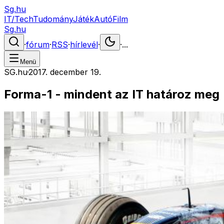
Sg.hu
IT/Tech
Tudomány
Játék
Autó
Film
Sg.hu
·
fórum
·
RSS
·
hírlevél
·
·
...
Menü
SG.hu
·
2017. december 19.
Forma-1 - mindent az IT határoz meg