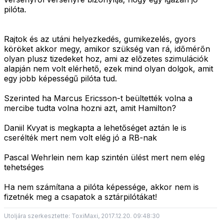
pilóta.
Rajtok és az utáni helyezkedés, gumikezelés, gyors
köröket akkor megy, amikor szükség van rá, időmérőn
olyan plusz tizedeket hoz, ami az előzetes szimulációk
alapján nem volt elérhető, ezek mind olyan dolgok, amit
egy jobb képességű pilóta tud.
Szerinted ha Marcus Ericsson-t beültették volna a
mercibe tudta volna hozni azt, amit Hamilton?
Daniil Kvyat is megkapta a lehetőséget aztán le is
cserélték mert nem volt elég jó a RB-nak
Pascal Wehrlein nem kap szintén ülést mert nem elég
tehetséges
Ha nem számítana a pilóta képessége, akkor nem is
fizetnék meg a csapatok a sztárpilótákat!
Utoljára szerkesztette: ToxiMaxi, 2017.12.20. 09:48:30