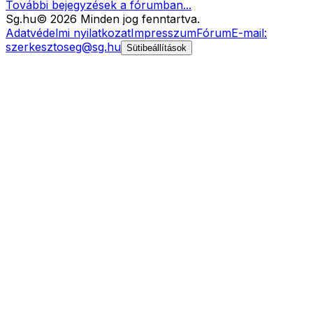
További bejegyzések a fórumban...
Sg
.hu
©
2026
Minden jog fenntartva.
Adatvédelmi nyilatkozat
Impresszum
Fórum
E-mail:
szerkesztoseg@sg.hu
Sütibeállítások