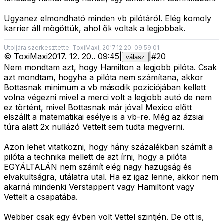
Ugyanez elmondható minden vb pilótáról. Elég komoly
karrier áll mögöttük, ahol ők voltak a legjobbak.
Utoljára szerkesztette: ToxiMaxi, 2017.12.20. 09:59:01
©
ToxiMaxi
2017. 12. 20.
.
09:45
|
|
#
20
válasz
Nem mondtam azt, hogy Hamilton a legjobb pilóta. Csak
azt mondtam, hogyha a pilóta nem számítana, akkor
Bottasnak minimum a vb második pozíciójában kellett
volna végezni mivel a merci volt a legjobb autó de nem
ez történt, mivel Bottasnak már jóval Mexico előtt
elszállt a matematikai esélye is a vb-re. Még az ázsiai
túra alatt 2x nullázó Vettelt sem tudta megverni.
Azon lehet vitatkozni, hogy hány százalékban számít a
pilóta a technika mellett de azt írni, hogy a pilóta
EGYÁLTALÁN nem számít elég nagy hazugság és
elvakultságra, utálatra utal. Ha ez igaz lenne, akkor nem
akarná mindenki Verstappent vagy Hamiltont vagy
Vettelt a csapatába.
Webber csak egy évben volt Vettel szintjén. De ott is,