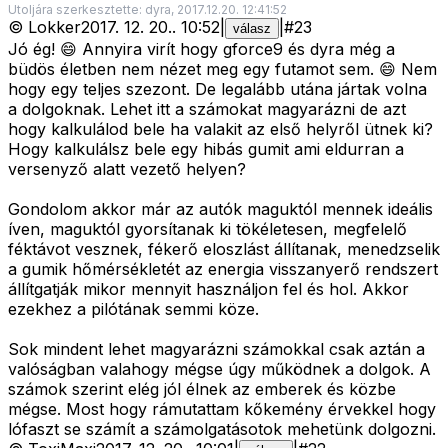
Utoljára szerkesztette: dyra, 2017.12.20. 12:41:52
©
Lokker
2017. 12. 20.
.
10:52
|
|
#
23
válasz
Jó ég! 😄 Annyira virít hogy gforce9 és dyra még a
büdös életben nem nézet meg egy futamot sem. 😄 Nem
hogy egy teljes szezont. De legalább utána jártak volna
a dolgoknak. Lehet itt a számokat magyarázni de azt
hogy kalkulálod bele ha valakit az első helyről ütnek ki?
Hogy kalkulálsz bele egy hibás gumit ami eldurran a
versenyző alatt vezető helyen?
Gondolom akkor már az autók maguktól mennek ideális
íven, maguktól gyorsítanak ki tökéletesen, megfelelő
féktávot vesznek, fékerő eloszlást állítanak, menedzselik
a gumik hőmérsékletét az energia visszanyerő rendszert
állítgatják mikor mennyit használjon fel és hol. Akkor
ezekhez a pilótának semmi köze.
Sok mindent lehet magyarázni számokkal csak aztán a
valóságban valahogy mégse úgy működnek a dolgok. A
számok szerint elég jól élnek az emberek és közbe
mégse. Most hogy rámutattam kőkemény érvekkel hogy
lófaszt se számít a számolgatásotok mehetünk dolgozni.