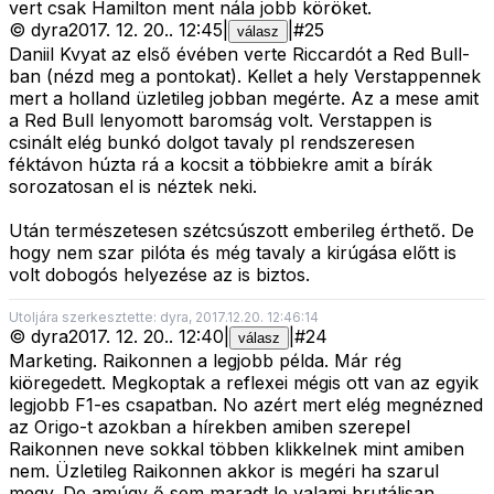
vert csak Hamilton ment nála jobb köröket.
©
dyra
2017. 12. 20.
.
12:45
|
|
#
25
válasz
Daniil Kvyat az első évében verte Riccardót a Red Bull-
ban (nézd meg a pontokat). Kellet a hely Verstappennek
mert a holland üzletileg jobban megérte. Az a mese amit
a Red Bull lenyomott baromság volt. Verstappen is
csinált elég bunkó dolgot tavaly pl rendszeresen
féktávon húzta rá a kocsit a többiekre amit a bírák
sorozatosan el is néztek neki.
Után természetesen szétcsúszott emberileg érthető. De
hogy nem szar pilóta és még tavaly a kirúgása előtt is
volt dobogós helyezése az is biztos.
Utoljára szerkesztette: dyra, 2017.12.20. 12:46:14
©
dyra
2017. 12. 20.
.
12:40
|
|
#
24
válasz
Marketing. Raikonnen a legjobb példa. Már rég
kiöregedett. Megkoptak a reflexei mégis ott van az egyik
legjobb F1-es csapatban. No azért mert elég megnézned
az Origo-t azokban a hírekben amiben szerepel
Raikonnen neve sokkal többen klikkelnek mint amiben
nem. Üzletileg Raikonnen akkor is megéri ha szarul
megy. De amúgy ő sem maradt le valami brutálisan.