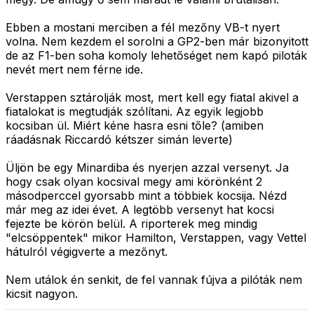
Ebben a mostani merciben a fél mezőny VB-t nyert
volna. Nem kezdem el sorolni a GP2-ben már bizonyitott
de az F1-ben soha komoly lehetőséget nem kapó piloták
nevét mert nem férne ide.
Verstappen sztárolják most, mert kell egy fiatal akivel a
fiatalokat is megtudják szólítani. Az egyik legjobb
kocsiban ül. Miért kéne hasra esni tőle? (amiben
ráadásnak Riccardó kétszer simán leverte)
Üljön be egy Minardiba és nyerjen azzal versenyt. Ja
hogy csak olyan kocsival megy ami körönként 2
másodperccel gyorsabb mint a többiek kocsija. Nézd
már meg az idei évet. A legtöbb versenyt hat kocsi
fejezte be körön belül. A riporterek meg mindig
"elcsöppentek" mikor Hamilton, Verstappen, vagy Vettel
hátulról végigverte a mezőnyt.
Nem utálok én senkit, de fel vannak fújva a pilóták nem
kicsit nagyon.