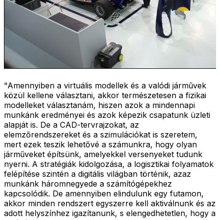
"Amennyiben a virtuális modellek és a valódi járművek
közül kellene választani, akkor természetesen a fizikai
modelleket választanám, hiszen azok a mindennapi
munkánk eredményei és azok képezik csapatunk üzleti
alapját is. De a CAD-tervrajzokat, az
elemzőrendszereket és a szimulációkat is szeretem,
mert ezek teszik lehetővé a számunkra, hogy olyan
járműveket építsünk, amelyekkel versenyeket tudunk
nyerni. A stratégiák kidolgozása, a logisztikai folyamatok
felépítése szintén a digitális világban történik, azaz
munkánk háromnegyede a számítógépekhez
kapcsolódik. De amennyiben elindulunk egy futamon,
akkor minden rendszert egyszerre kell aktiválnunk és az
adott helyszínhez igazítanunk, s elengedhetetlen, hogy a