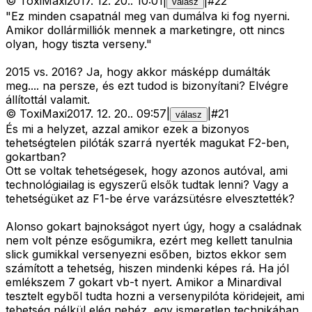
©
ToxiMaxi
2017. 12. 20.
.
10:01
|
|
#
22
válasz
"Ez minden csapatnál meg van dumálva ki fog nyerni.
Amikor dollármilliók mennek a marketingre, ott nincs
olyan, hogy tiszta verseny."
2015 vs. 2016? Ja, hogy akkor másképp dumálták
meg.... na persze, és ezt tudod is bizonyítani? Elvégre
állítottál valamit.
©
ToxiMaxi
2017. 12. 20.
.
09:57
|
|
#
21
válasz
És mi a helyzet, azzal amikor ezek a bizonyos
tehetségtelen pilóták szarrá nyerték magukat F2-ben,
gokartban?
Ott se voltak tehetségesek, hogy azonos autóval, ami
technológiailag is egyszerű elsők tudtak lenni? Vagy a
tehetségüket az F1-be érve varázsütésre elvesztették?
Alonso gokart bajnokságot nyert úgy, hogy a családnak
nem volt pénze esőgumikra, ezért meg kellett tanulnia
slick gumikkal versenyezni esőben, biztos ekkor sem
számított a tehetség, hiszen mindenki képes rá. Ha jól
emlékszem 7 gokart vb-t nyert. Amikor a Minardival
tesztelt egyből tudta hozni a versenypilóta köridejeit, ami
tehetség nélkül elég nehéz, egy ismeretlen technikában.