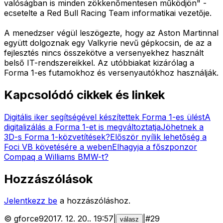
valóságban is minden zökkenőmentesen működjön" -
ecsetelte a Red Bull Racing Team informatikai vezetője.
A menedzser végül leszögezte, hogy az Aston Martinnal
együtt dolgoznak egy Valkyrie nevű gépkocsin, de az a
fejlesztés nincs összekötve a versenyekhez használt
belső IT-rendszereikkel. Az utóbbiakat kizárólag a
Forma 1-es futamokhoz és versenyautókhoz használják.
Kapcsolódó cikkek és linkek
Digitális iker segítségével készítettek Forma 1-es ülést
A
digitalizálás a Forma 1-et is megváltoztatja
Jöhetnek a
3D-s Forma 1-közvetítések?
Először nyílik lehetőség a
Foci VB követésére a weben
Elhagyja a főszponzor
Compaq a Williams BMW-t?
Hozzászólások
Jelentkezz be
a hozzászóláshoz.
©
gforce9
2017. 12. 20.
.
19:57
|
|
#
29
válasz