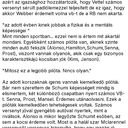
azért az igazsághoz hozzátartozik, hogy Vettel számos
versenyt sérült padlólemezzel teljesített de ez igaz, hogy
akkor Webber érdemelt volna vb-t de a RB nem akarta.
"az adott évben kinek jobbak a fizikai és a mentális
képességei "
Mint minden sportban... ezzel nem is értem mit akartál
mondani. Egyébként számos pilóta van, akinek szinte
minden autó fekszik (Alonso,Hamilton,Schumi,Senna,
Prost), viszont vannak olyanok, akik csak egy bizonyos
karakterisztikájú kocsiban jók (Kimi, Jenson).
"Mítosz ez a legjobb pilóta. Nincs olyan."
Az adott korszaknak igenis vannak kiemelkedő pilótái.
Bár nem szerettem de Schumi képességeit mindig is
elismertem, két különböző csapatban nyert számos VB-
t. Senna, Prost, Mansel. Érdemes utánaolvasni. Ezek a
pilóták kiemelkedően tehetségesek voltak. Számos
versenyt jóval gyengébb autóval nyertek, mint a
riválisok. Alonso is mikor legyőzte Schumit esőben, az
sem a kocsi érdeme volt. Most is a halál szar Mclarennel
versenyről versenyre bizonyítja, hogy egy igazán jó