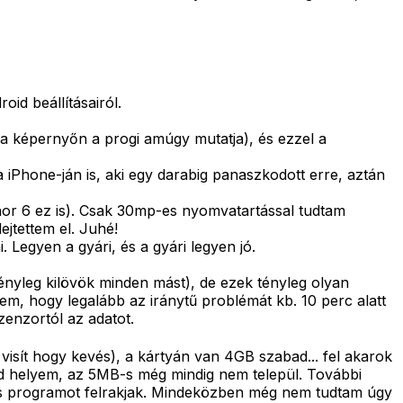
id beállításairól.
 a képernyőn a progi amúgy mutatja), és ezzel a
 iPhone-ján is, aki egy darabig panaszkodott erre, aztán
onor 6 ez is). Csak 30mp-es nyomvatartással tudtam
ejtettem el. Juhé!
Legyen a gyári, és a gyári legyen jó.
tényleg kilövök minden mást), de ezek tényleg olyan
m, hogy legalább az iránytű problémát kb. 10 perc alatt
zenzortól az adatot.
isít hogy kevés), a kártyán van 4GB szabad... fel akarok
d helyem, az 5MB-s még mindig nem települ. További
es programot felrakjak. Mindeközben még nem tudtam úgy