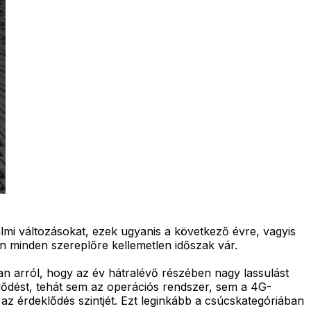
lmi változásokat, ezek ugyanis a következő évre, vagyis
n minden szereplőre kellemetlen időszak vár.
an arról, hogy az év hátralévő részében nagy lassulást
lődést, tehát sem az operációs rendszer, sem a 4G-
z érdeklődés szintjét. Ezt leginkább a csúcskategóriában