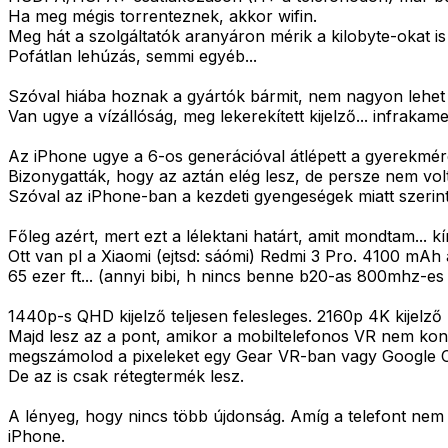
Ha meg mégis torrenteznek, akkor wifin.
Meg hát a szolgáltatók aranyáron mérik a kilobyte-okat
Pofátlan lehúzás, semmi egyéb...
Szóval hiába hoznak a gyártók bármit, nem nagyon lehet 
Van ugye a vízállóság, meg lekerekített kijelző... infrak
Az iPhone ugye a 6-os generációval átlépett a gyerekmér
Bizonygatták, hogy az aztán elég lesz, de persze nem volt
Szóval az iPhone-ban a kezdeti gyengeségek miatt szerin
Főleg azért, mert ezt a lélektani határt, amit mondtam... k
Ott van pl a Xiaomi (ejtsd: sáómi) Redmi 3 Pro. 4100 mAh 
65 ezer ft... (annyi bibi, h nincs benne b20-as 800mhz-e
1440p-s QHD kijelző teljesen felesleges. 2160p 4K kijelző
Majd lesz az a pont, amikor a mobiltelefonos VR nem ko
megszámolod a pixeleket egy Gear VR-ban vagy Google 
De az is csak rétegtermék lesz.
A lényeg, hogy nincs több újdonság. Amíg a telefont nem 
iPhone.