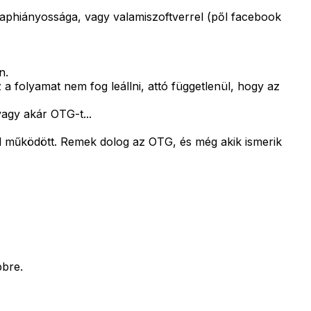
laphiányossága, vagy valamiszoftverrel (pől facebook
n.
a folyamat nem fog leállni, attó függetlenül, hogy az
vagy akár OTG-t...
ül működött. Remek dolog az OTG, és még akik ismerik
bbre.