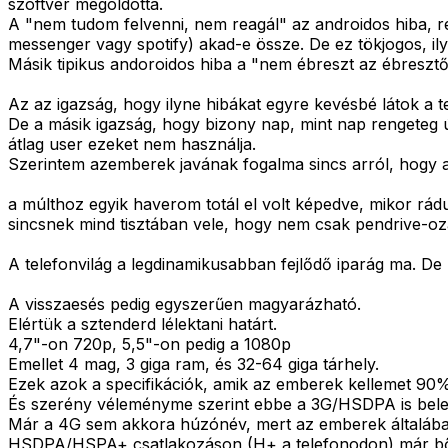
szoftver megoldotta.
A "nem tudom felvenni, nem reagál" az androidos hiba, r
messenger vagy spotify) akad-e össze. De ez tökjogos, i
Másik tipikus andoroidos hiba a "nem ébreszt az ébresztő"
Az az igazság, hogy ilyne hibákat egyre kevésbé látok a 
De a másik igazság, hogy bizony nap, mint nap rengeteg új
átlag user ezeket nem használja.
Szerintem azemberek javának fogalma sincs arról, hogy a 
a múlthoz egyik haverom totál el volt képedve, mikor rá
sincsnek mind tisztában vele, hogy nem csak pendrive-ozá
A telefonvilág a legdinamikusabban fejlődő iparág ma. De l
A visszaesés pedig egyszerűen magyarázható.
Elértük a sztenderd lélektani határt.
4,7"-on 720p, 5,5"-on pedig a 1080p
Emellet 4 mag, 3 giga ram, és 32-64 giga tárhely.
Ezek azok a specifikációk, amik az emberek kellemet 90
És szerény véleményme szerint ebbe a 3G/HSDPA is bele
Már a 4G sem akkora húzónév, mert az emberek általáb
HSDPA/HSPA+ csatlakozáson (H+ a telefonodon) már bő