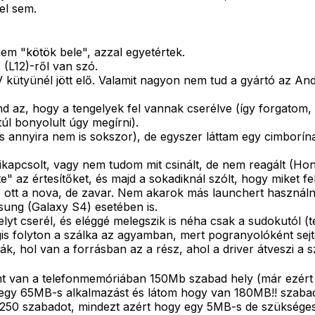
el sem.
em "kötök bele", azzal egyetértek.
 (L12)-ről van szó.
ütyünél jött elő. Valamit nagyon nem tud a gyártó az Andro
nd az, hogy a tengelyek fel vannak cserélve (így forgatom,
úl bonyolult úgy megírni).
s annyira nem is sokszor), de egyszer láttam egy cimborína
kikapcsolt, vagy nem tudom mit csinált, de nem reagált (H
" az értesítőket, és majd a sokadiknál szólt, hogy miket fel
tt a nova, de zavar. Nem akarok más launchert használni. 
ung (Galaxy S4) esetében is.
lyt cserél, és eléggé melegszik is néha csak a sudokutól (
s folyton a szálka az agyamban, mert pogranyolóként sejte
k, hol van a forrásban az a rész, ahol a driver átveszi a s
nt van a telefonmemóriában 150Mb szabad hely (már ezért v
 egy 65MB-s alkalmazást és látom hogy van 180MB!! szaba
 250 szabadot, mindezt azért hogy egy 5MB-s de szükség