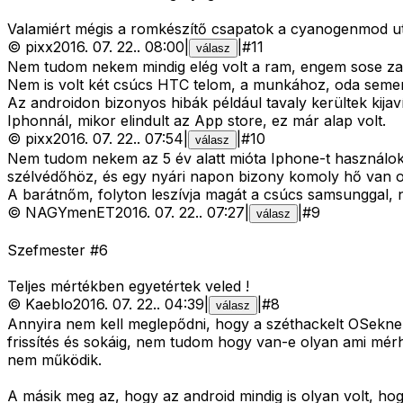
Valamiért mégis a romkészítő csapatok a cyanogenmod utá
©
pixx
2016. 07. 22.
.
08:00
|
|
#
11
válasz
Nem tudom nekem mindig elég volt a ram, engem sose zava
Nem is volt két csúcs HTC telom, a munkához, oda seme
Az androidon bizonyos hibák például tavaly kerültek kija
Iphonnál, mikor elindult az App store, ez már alap volt.
©
pixx
2016. 07. 22.
.
07:54
|
|
#
10
válasz
Nem tudom nekem az 5 év alatt mióta Iphone-t használok e
szélvédőhöz, és egy nyári napon bizony komoly hő van ott
A barátnőm, folyton leszívja magát a csúcs samsunggal, n
©
NAGYmenET
2016. 07. 22.
.
07:27
|
|
#
9
válasz
Szefmester #6
Teljes mértékben egyetértek veled !
©
Kaeblo
2016. 07. 22.
.
04:39
|
|
#
8
válasz
Annyira nem kell meglepődni, hogy a széthackelt OSeknek
frissítés és sokáig, nem tudom hogy van-e olyan ami mérhe
nem működik.
A másik meg az, hogy az android mindig is olyan volt, ho