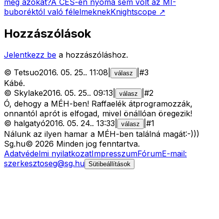
meg azokat?
A CES-en nyoma sem volt az MI-
buboréktól való félelmeknek
Knightscope
↗
Hozzászólások
Jelentkezz be
a hozzászóláshoz.
©
Tetsuo
2016. 05. 25.
.
11:08
|
|
#
3
válasz
Kábé.
©
Skylake
2016. 05. 25.
.
09:13
|
|
#
2
válasz
Ó, dehogy a MÉH-ben! Raffaelék átprogramozzák,
onnantól aprót is elfogad, mivel önállóan öregezik!
©
halgatyó
2016. 05. 24.
.
13:33
|
|
#
1
válasz
Nálunk az ilyen hamar a MÉH-ben találná magát:-)))
Sg
.hu
©
2026
Minden jog fenntartva.
Adatvédelmi nyilatkozat
Impresszum
Fórum
E-mail:
szerkesztoseg@sg.hu
Sütibeállítások