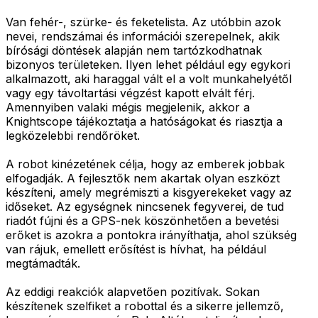
Van fehér-, szürke- és feketelista. Az utóbbin azok
nevei, rendszámai és információi szerepelnek, akik
bírósági döntések alapján nem tartózkodhatnak
bizonyos területeken. Ilyen lehet például egy egykori
alkalmazott, aki haraggal vált el a volt munkahelyétől
vagy egy távoltartási végzést kapott elvált férj.
Amennyiben valaki mégis megjelenik, akkor a
Knightscope tájékoztatja a hatóságokat és riasztja a
legközelebbi rendőröket.
A robot kinézetének célja, hogy az emberek jobbak
elfogadják. A fejlesztők nem akartak olyan eszközt
készíteni, amely megrémiszti a kisgyerekeket vagy az
időseket. Az egységnek nincsenek fegyverei, de tud
riadót fújni és a GPS-nek köszönhetően a bevetési
erőket is azokra a pontokra irányíthatja, ahol szükség
van rájuk, emellett erősítést is hívhat, ha például
megtámadták.
Az eddigi reakciók alapvetően pozitívak. Sokan
készítenek szelfiket a robottal és a sikerre jellemző,