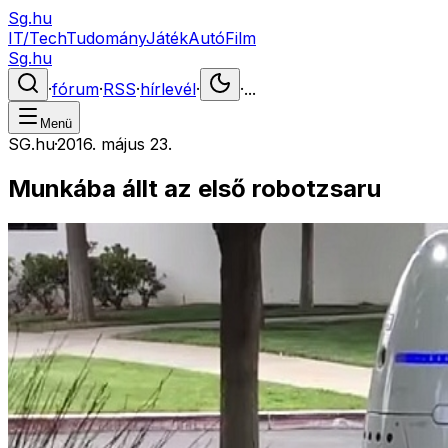
Sg.hu
IT/Tech
Tudomány
Játék
Autó
Film
Sg.hu
·
fórum
·
RSS
·
hírlevél
·
·
...
Menü
SG.hu
·
2016. május 23.
Munkába állt az első robotzsaru