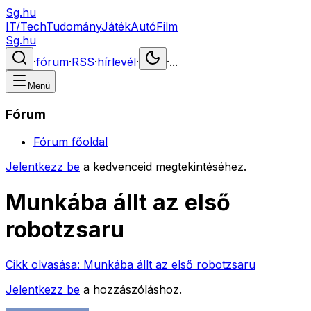
Sg.hu
IT/Tech
Tudomány
Játék
Autó
Film
Sg.hu
·
fórum
·
RSS
·
hírlevél
·
·
...
Menü
Fórum
Fórum főoldal
Jelentkezz be
a kedvenceid megtekintéséhez.
Munkába állt az első
robotzsaru
Cikk olvasása:
Munkába állt az első robotzsaru
Jelentkezz be
a hozzászóláshoz.