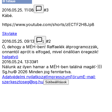
2016.05.25. 11:08
#
3
Kábé.
https://www.youtube.com/shorts/zECTF2H8Jp8
Skylake
2016.05.25. 09:13
#
2
1
Ó, dehogy a MÉH-ben! Raffaelék átprogramozzák,
onnantól aprót is elfogad, mivel önállóan öregezik!
halgatyó
2016.05.24. 13:33
#
1
Nálunk az ilyen hamar a MÉH-ben találná magát:-)))
Sg
.hu
©
2026
Minden jog fenntartva.
Adatvédelmi nyilatkozat
Impresszum
Fórum
E-mail:
szerkesztoseg@sg.hu
Sütibeállítások