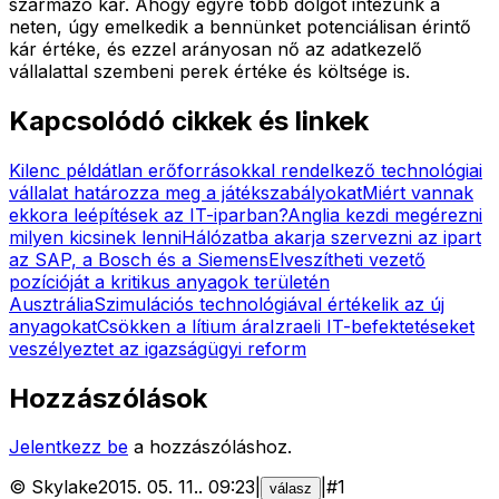
származó kár. Ahogy egyre több dolgot intézünk a
neten, úgy emelkedik a bennünket potenciálisan érintő
kár értéke, és ezzel arányosan nő az adatkezelő
vállalattal szembeni perek értéke és költsége is.
Kapcsolódó cikkek és linkek
Kilenc példátlan erőforrásokkal rendelkező technológiai
vállalat határozza meg a játékszabályokat
Miért vannak
ekkora leépítések az IT-iparban?
Anglia kezdi megérezni
milyen kicsinek lenni
Hálózatba akarja szervezni az ipart
az SAP, a Bosch és a Siemens
Elveszítheti vezető
pozícióját a kritikus anyagok területén
Ausztrália
Szimulációs technológiával értékelik az új
anyagokat
Csökken a lítium ára
Izraeli IT-befektetéseket
veszélyeztet az igazságügyi reform
Hozzászólások
Jelentkezz be
a hozzászóláshoz.
©
Skylake
2015. 05. 11.
.
09:23
|
|
#
1
válasz