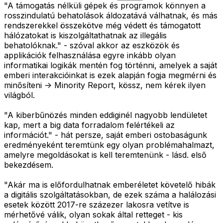
"A támogatás nélküli gépek és programok könnyen a
rosszindulatú behatolások áldozatává válhatnak, és más
rendszerekkel összekötve még védett és támogatott
hálózatokat is kiszolgáltathatnak az illegális
behatolóknak." - szóval akkor az eszközök és
applikációk felhasználása egyre inkább olyan
informatikai logikák mentén fog történni, amelyek a saját
emberi interakcióinkat is ezek alapján fogja megmérni és
minősíteni -> Minority Report, kössz, nem kérek ilyen
világból.
"A kiberbűnözés minden eddiginél nagyobb lendületet
kap, mert a big data forradalom felértékeli az
információt." - hát persze, saját emberi ostobaságunk
eredményeként teremtünk egy olyan problémahalmazt,
amelyre megoldásokat is kell teremtenünk - lásd. első
bekezdésem.
"Akár ma is előfordulhatnak emberéletet követelő hibák
a digitális szolgáltatásokban, de ezek száma a halálozási
esetek között 2017-re százezer lakosra vetítve is
mérhetővé válik, olyan sokak által retteget - kis