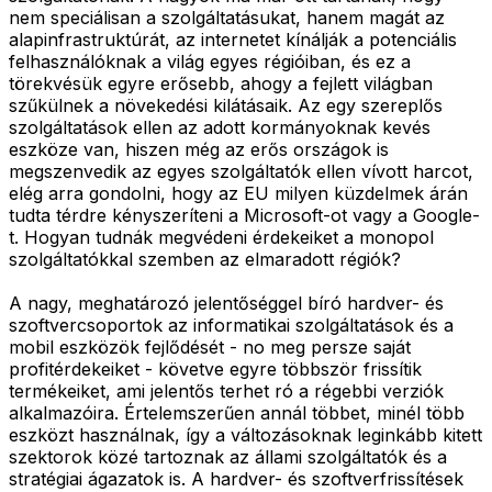
nem speciálisan a szolgáltatásukat, hanem magát az
alapinfrastruktúrát, az internetet kínálják a potenciális
felhasználóknak a világ egyes régióiban, és ez a
törekvésük egyre erősebb, ahogy a fejlett világban
szűkülnek a növekedési kilátásaik. Az egy szereplős
szolgáltatások ellen az adott kormányoknak kevés
eszköze van, hiszen még az erős országok is
megszenvedik az egyes szolgáltatók ellen vívott harcot,
elég arra gondolni, hogy az EU milyen küzdelmek árán
tudta térdre kényszeríteni a Microsoft-ot vagy a Google-
t. Hogyan tudnák megvédeni érdekeiket a monopol
szolgáltatókkal szemben az elmaradott régiók?
A nagy, meghatározó jelentőséggel bíró hardver- és
szoftvercsoportok az informatikai szolgáltatások és a
mobil eszközök fejlődését - no meg persze saját
profitérdekeiket - követve egyre többször frissítik
termékeiket, ami jelentős terhet ró a régebbi verziók
alkalmazóira. Értelemszerűen annál többet, minél több
eszközt használnak, így a változásoknak leginkább kitett
szektorok közé tartoznak az állami szolgáltatók és a
stratégiai ágazatok is. A hardver- és szoftverfrissítések