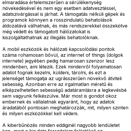
elmaradása értelemszerűen a sérülékenység
növekedésével és nem egy esetben adatvesztéssel,
adatszivárgással is járhat. A támogatás nélküli gépek és
programok könnyen a rosszindulatú behatolások
áldozatává válhatnak, és más rendszerekkel összekötve
még védett és támogatott hálózatokat is
kiszolgáltathatnak az illegális behatolóknak.
A mobil eszközök és hálózati kapcsolódási pontok
száma rohamosan bővül, az internet of things (dolgok
internete) jegyében pedig hamarosan szenzor lesz
mindenben, ami létezik. Ezek mindenről folyamatosan
adatot fognak kezelni, küldeni, tárolni, és ezt a
jelenséget támogatja az ugrásszerűen növekvő átviteli
sebesség. Azonban erre az irgalmatlan méretű és
elképzelhetetlen sebességű adatáramlásra a legkevésbé
sem vagyunk felkészülve. Már most is gondot okoz
embernek és vállalatnak egyaránt, hogy az adatok
áradatából pontosan meghatározzák, mit, milyen szinten
és milyen eszközökkel kell védeni.
A kiberbűnözés minden eddiginél nagyobb lendületet
kap, mert a big data forradalom felértékeli az