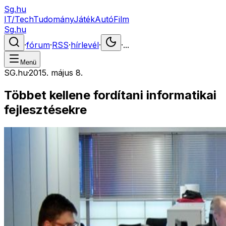
Sg.hu
IT/Tech
Tudomány
Játék
Autó
Film
Sg.hu
·
fórum
·
RSS
·
hírlevél
·
·
...
Menü
SG.hu
·
2015. május 8.
Többet kellene fordítani informatikai
fejlesztésekre