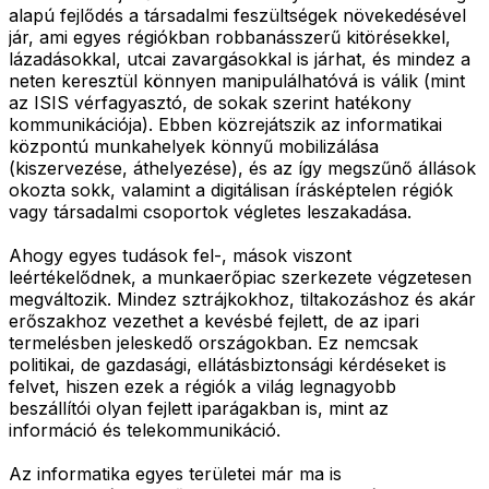
alapú fejlődés a társadalmi feszültségek növekedésével
jár, ami egyes régiókban robbanásszerű kitörésekkel,
lázadásokkal, utcai zavargásokkal is járhat, és mindez a
neten keresztül könnyen manipulálhatóvá is válik (mint
az ISIS vérfagyasztó, de sokak szerint hatékony
kommunikációja). Ebben közrejátszik az informatikai
központú munkahelyek könnyű mobilizálása
(kiszervezése, áthelyezése), és az így megszűnő állások
okozta sokk, valamint a digitálisan írásképtelen régiók
vagy társadalmi csoportok végletes leszakadása.
Ahogy egyes tudások fel-, mások viszont
leértékelődnek, a munkaerőpiac szerkezete végzetesen
megváltozik. Mindez sztrájkokhoz, tiltakozáshoz és akár
erőszakhoz vezethet a kevésbé fejlett, de az ipari
termelésben jeleskedő országokban. Ez nemcsak
politikai, de gazdasági, ellátásbiztonsági kérdéseket is
felvet, hiszen ezek a régiók a világ legnagyobb
beszállítói olyan fejlett iparágakban is, mint az
információ és telekommunikáció.
Az informatika egyes területei már ma is