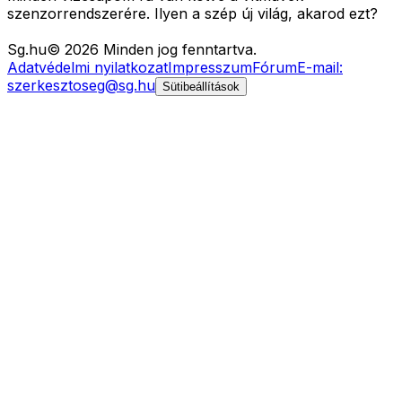
szenzorrendszerére. Ilyen a szép új világ, akarod ezt?
Sg
.hu
©
2026
Minden jog fenntartva.
Adatvédelmi nyilatkozat
Impresszum
Fórum
E-mail:
szerkesztoseg@sg.hu
Sütibeállítások