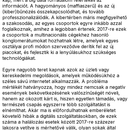
információt. A hagyományos (maffiaszerű) és az új
(kiber)bűnözés összekapcsolódhat, és tovább
professzionalizálódik. A kibertérben máris megfigyelhető
a szakosodás, az egyes csoportok egyre inkább azzal
foglalkoznak, amihez a legjobban értenek. 2017-re ezek
a csoportok a multinacionális cégekhez hasonló
konglomerátumokat hozhatnak létre, amelyek egyes
osztályai profi módon szerveződve derítik fel az új
piacokat, és fejlesztik ki a lenyúlásukhoz szükséges
technológiákat.
Egyre nagyobb teret kapnak azok az üzleti vagy
kereskedelmi megoldások, amelyek működésükhöz a
széles sávú internetet alkalmazzák. A probléma
mértékét hatványozza, hogy mindez nemcsak a negatív
események bekövetkezésének valószínűségét növeli,
hanem az okozott kárt is, hiszen egyetlen támadás, vagy
természeti csapás egyszerre több szolgáltatást is
elnémíthat. Akár ma is előfordulhatnak emberéletet
követelő hibák a digitális szolgáltatásokban, de ezek
száma a halálozási esetek között 2017-re százezer
lakosra vetítve is mérhetővé válik, olyan sokak által