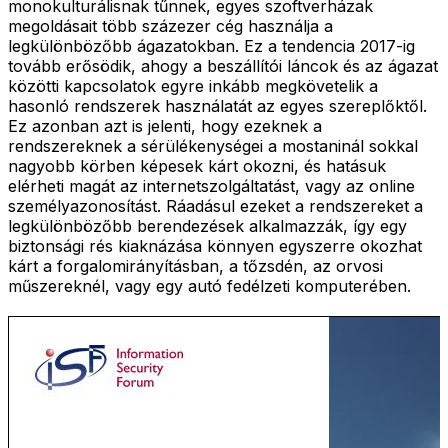
monokulturálisnak tűnnek, egyes szoftverházak
megoldásait több százezer cég használja a
legkülönbözőbb ágazatokban. Ez a tendencia 2017-ig
tovább erősödik, ahogy a beszállítói láncok és az ágazat
közötti kapcsolatok egyre inkább megkövetelik a
hasonló rendszerek használatát az egyes szereplőktől.
Ez azonban azt is jelenti, hogy ezeknek a
rendszereknek a sérülékenységei a mostaninál sokkal
nagyobb körben képesek kárt okozni, és hatásuk
elérheti magát az internetszolgáltatást, vagy az online
személyazonosítást. Ráadásul ezeket a rendszereket a
legkülönbözőbb berendezések alkalmazzák, így egy
biztonsági rés kiaknázása könnyen egyszerre okozhat
kárt a forgalomirányításban, a tőzsdén, az orvosi
műszereknél, vagy egy autó fedélzeti komputerében.