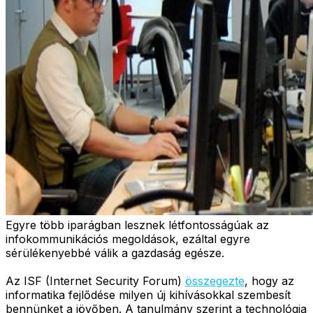
Egyre több iparágban lesznek létfontosságúak az
infokommunikációs megoldások, ezáltal egyre
sérülékenyebbé válik a gazdaság egésze.
Az ISF (Internet Security Forum)
összegezte
, hogy az
informatika fejlődése milyen új kihívásokkal szembesít
bennünket a jövőben. A tanulmány szerint a technológia