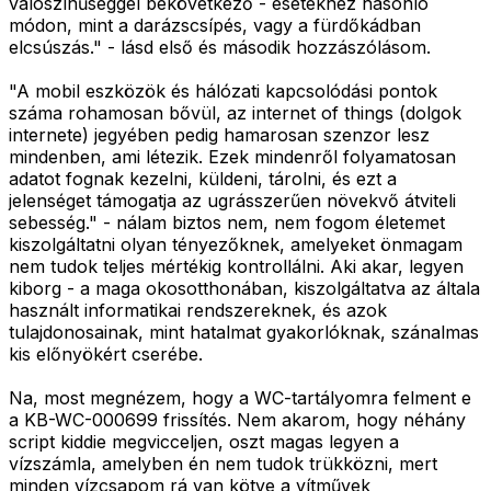
valószínűséggel bekövetkező - esetekhez hasonló
módon, mint a darázscsípés, vagy a fürdőkádban
elcsúszás." - lásd első és második hozzászólásom.
"A mobil eszközök és hálózati kapcsolódási pontok
száma rohamosan bővül, az internet of things (dolgok
internete) jegyében pedig hamarosan szenzor lesz
mindenben, ami létezik. Ezek mindenről folyamatosan
adatot fognak kezelni, küldeni, tárolni, és ezt a
jelenséget támogatja az ugrásszerűen növekvő átviteli
sebesség." - nálam biztos nem, nem fogom életemet
kiszolgáltatni olyan tényezőknek, amelyeket önmagam
nem tudok teljes mértékig kontrollálni. Aki akar, legyen
kiborg - a maga okosotthonában, kiszolgáltatva az általa
használt informatikai rendszereknek, és azok
tulajdonosainak, mint hatalmat gyakorlóknak, szánalmas
kis előnyökért cserébe.
Na, most megnézem, hogy a WC-tartályomra felment e
a KB-WC-000699 frissítés. Nem akarom, hogy néhány
script kiddie megvicceljen, oszt magas legyen a
vízszámla, amelyben én nem tudok trükközni, mert
minden vízcsapom rá van kötve a vítművek