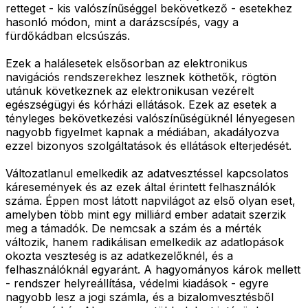
retteget - kis valószínűséggel bekövetkező - esetekhez
hasonló módon, mint a darázscsípés, vagy a
fürdőkádban elcsúszás.
Ezek a halálesetek elsősorban az elektronikus
navigációs rendszerekhez lesznek köthetők, rögtön
utánuk következnek az elektronikusan vezérelt
egészségügyi és kórházi ellátások. Ezek az esetek a
tényleges bekövetkezési valószínűségüknél lényegesen
nagyobb figyelmet kapnak a médiában, akadályozva
ezzel bizonyos szolgáltatások és ellátások elterjedését.
Változatlanul emelkedik az adatvesztéssel kapcsolatos
káresemények és az ezek által érintett felhasználók
száma. Éppen most látott napvilágot az első olyan eset,
amelyben több mint egy milliárd ember adatait szerzik
meg a támadók. De nemcsak a szám és a mérték
változik, hanem radikálisan emelkedik az adatlopások
okozta veszteség is az adatkezelőknél, és a
felhasználóknál egyaránt. A hagyományos károk mellett
- rendszer helyreállítása, védelmi kiadások - egyre
nagyobb lesz a jogi számla, és a bizalomvesztésből