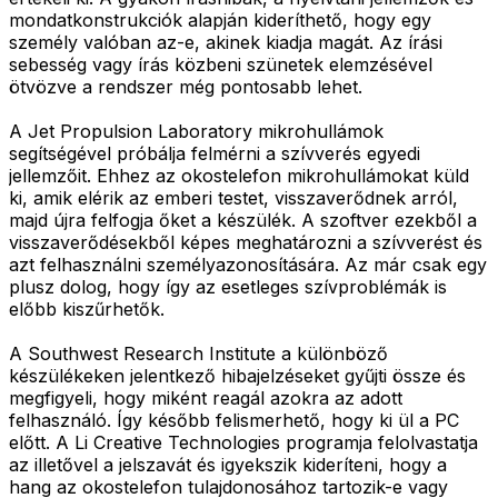
mondatkonstrukciók alapján kideríthető, hogy egy
személy valóban az-e, akinek kiadja magát. Az írási
sebesség vagy írás közbeni szünetek elemzésével
ötvözve a rendszer még pontosabb lehet.
A Jet Propulsion Laboratory mikrohullámok
segítségével próbálja felmérni a szívverés egyedi
jellemzőit. Ehhez az okostelefon mikrohullámokat küld
ki, amik elérik az emberi testet, visszaverődnek arról,
majd újra felfogja őket a készülék. A szoftver ezekből a
visszaverődésekből képes meghatározni a szívverést és
azt felhasználni személyazonosítására. Az már csak egy
plusz dolog, hogy így az esetleges szívproblémák is
előbb kiszűrhetők.
A Southwest Research Institute a különböző
készülékeken jelentkező hibajelzéseket gyűjti össze és
megfigyeli, hogy miként reagál azokra az adott
felhasználó. Így később felismerhető, hogy ki ül a PC
előtt. A Li Creative Technologies programja felolvastatja
az illetővel a jelszavát és igyekszik kideríteni, hogy a
hang az okostelefon tulajdonosához tartozik-e vagy