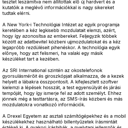
tesztet leszámítva nem állítottak elő új hardvert és a
kutatóik a meglévő információkkal is nagy sikereket
tudtak elérni.
A New York-i Technológiai Intézet az egyik programja
keretében a kéz legkisebb mozdulatait elemzi, azért,
hogy így azonosítsa az embereket. Feljegyzik többek
között az adatbevitel közbeni ujjmozdulatokat és a kéz
legapróbb rezdüléseit pihenéskor. A technológia egyik
előnye, hogy azt felismeri, ha valaki egy másik
készüléket tart a kezében.
Az SRI International szintén az okostelefonok
gyorsulásmérőit és giroszkópjait alkalmazza, de a kezek
helyett a lábakra összpontosít. A kifejlesztett szoftver
kielemzi a lépések hosszát, a test egyensúlyát és járási
tempóját, hogy így ismerje fel az adott személyt. Ehhez
jönnek még a testtartásra, az SMS-írás közbeni és más
mozdulatokra vonatkozó információk.
A Drexel Egyetem az asztali számítógépekhez és a mobil
készülékekhez használható billentyűzetek írásmintáit
értékeli ki. A gyakori íráshibák, a nyelvtani jellemzők és