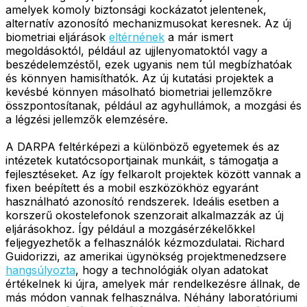
amelyek komoly biztonsági kockázatot jelentenek,
alternatív azonosító mechanizmusokat keresnek. Az új
biometriai eljárások
eltérnének
a már ismert
megoldásoktól, például az ujjlenyomatoktól vagy a
beszédelemzéstől, ezek ugyanis nem túl megbízhatóak
és könnyen hamisíthatók. Az új kutatási projektek a
kevésbé könnyen másolható biometriai jellemzőkre
összpontosítanak, például az agyhullámok, a mozgási és
a légzési jellemzők elemzésére.
A DARPA feltérképezi a különböző egyetemek és az
intézetek kutatócsoportjainak munkáit, s támogatja a
fejlesztéseket. Az így felkarolt projektek között vannak a
fixen beépített és a mobil eszközökhöz egyaránt
használható azonosító rendszerek. Ideális esetben a
korszerű okostelefonok szenzorait alkalmazzák az új
eljárásokhoz. Így például a mozgásérzékelőkkel
feljegyezhetők a felhasználók kézmozdulatai. Richard
Guidorizzi, az amerikai ügynökség projektmenedzsere
hangsúlyozta
, hogy a technológiák olyan adatokat
értékelnek ki újra, amelyek már rendelkezésre állnak, de
más módon vannak felhasználva. Néhány laboratóriumi