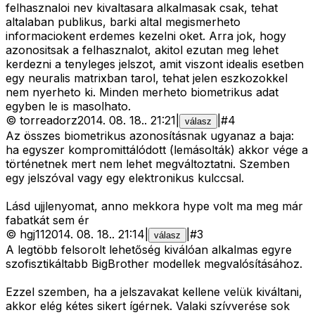
felhasznaloi nev kivaltasara alkalmasak csak, tehat
altalaban publikus, barki altal megismerheto
informaciokent erdemes kezelni oket. Arra jok, hogy
azonositsak a felhasznalot, akitol ezutan meg lehet
kerdezni a tenyleges jelszot, amit viszont idealis esetben
egy neuralis matrixban tarol, tehat jelen eszkozokkel
nem nyerheto ki. Minden merheto biometrikus adat
egyben le is masolhato.
©
torreadorz
2014. 08. 18.
.
21:21
|
|
#
4
válasz
Az összes biometrikus azonosításnak ugyanaz a baja:
ha egyszer kompromittálódott (lemásolták) akkor vége a
történetnek mert nem lehet megváltoztatni. Szemben
egy jelszóval vagy egy elektronikus kulccsal.
Lásd ujjlenyomat, anno mekkora hype volt ma meg már
fabatkát sem ér
©
hgj11
2014. 08. 18.
.
21:14
|
|
#
3
válasz
A legtöbb felsorolt lehetőség kiválóan alkalmas egyre
szofisztikáltabb BigBrother modellek megvalósításához.
Ezzel szemben, ha a jelszavakat kellene velük kiváltani,
akkor elég kétes sikert ígérnek. Valaki szívverése sok