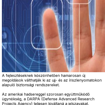
A fejlesztéseknek köszönhetően hamarosan új
megoldások válthatják ki az ujj- és az íriszlenyomatokon
alapuló biztonsági rendszereket.
Az amerikai hadsereggel szorosan együttműködő
ügynökség, a DARPA (Defense Advanced Research
Projects Agency) teljesen kiváltaná a jelszavakat,