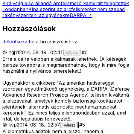
Királyság első állandó arcfelismerő kameráit telepítették
Londonban
Kína szerint az arcfelismerést nem szabad
rákényszeríteni az egyénekre
DARPA
↗
Hozzászólások
Jelentkezz be
a hozzászóláshoz.
©
hgj11
2014. 08. 19.
.
02:41
|
|
#
6
válasz
Erre a célra valóban alkalmasak lehetnek. (A kétségek
persze továbbra is megmaradhatnak, hogy ki mire fogja
használni a nyilvános ismereteket.)
Ugyanakkor a cikkben: "Az amerikai hadsereggel
szorosan együttműködő ügynökség, a DARPA (Defense
Advanced Research Projects Agency) teljesen kiváltaná
a jelszavakat, amelyek komoly biztonsági kockázatot
jelentenek, alternatív azonosító mechanizmusokat
keresnek." Ez nincs teljes ellentmondásban azzal, amit
írtál, de legalábbis félrevezető.
©
kvp
2014. 08. 18.
.
22:57
|
|
#
5
válasz
A biometrikus adatok nem a jelszo, hanem a