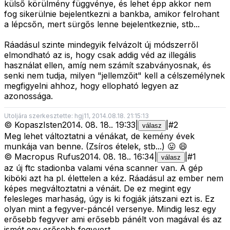
külső körülmény függvénye, és lehet épp akkor nem
fog sikerülnie bejelentkezni a bankba, amikor felrohant
a lépcsőn, mert sürgős lenne bejelentkeznie, stb...
Ráadásul szinte mindegyik felvázolt új módszerről
elmondható az is, hogy csak addig véd az illegális
használat ellen, amíg nem számít szabványosnak, és
senki nem tudja, milyen "jellemzőit" kell a célszemélynek
megfigyelni ahhoz, hogy ellopható legyen az
azonossága.
Utoljára szerkesztette: hgj11, 2014.08.18. 21:15:13
©
KopaszIsten
2014. 08. 18.
.
19:33
|
|
#
2
válasz
Meg lehet változtatni a vénákat, de kemény évek
munkája van benne. (Zsíros ételek, stb...) 😛 😄
©
Macropus Rufus
2014. 08. 18.
.
16:34
|
|
#
1
válasz
az új ftc stadionba valami véna scanner van. A gép
kiböki azt ha pl. élettelen a kéz. Ráadásul az ember nem
képes megváltoztatni a vénáit. De ez megint egy
felesleges marhaság, úgy is ki fogják játszani ezt is. Ez
olyan mint a fegyver-páncél versenye. Mindig lesz egy
erősebb fegyver ami erősebb pánélt von magával és az
ismét egy erősebb fegyvert.