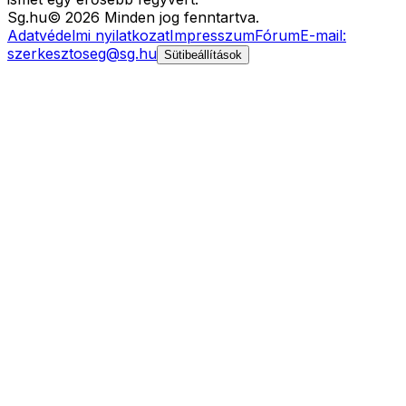
Sg
.hu
©
2026
Minden jog fenntartva.
Adatvédelmi nyilatkozat
Impresszum
Fórum
E-mail:
szerkesztoseg@sg.hu
Sütibeállítások