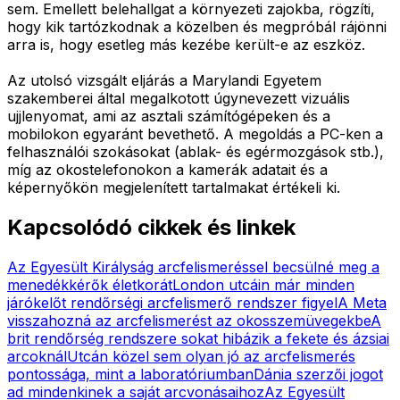
sem. Emellett belehallgat a környezeti zajokba, rögzíti,
hogy kik tartózkodnak a közelben és megpróbál rájönni
arra is, hogy esetleg más kezébe került-e az eszköz.
Az utolsó vizsgált eljárás a Marylandi Egyetem
szakemberei által megalkotott úgynevezett vizuális
ujjlenyomat, ami az asztali számítógépeken és a
mobilokon egyaránt bevethető. A megoldás a PC-ken a
felhasználói szokásokat (ablak- és egérmozgások stb.),
míg az okostelefonokon a kamerák adatait és a
képernyőkön megjelenített tartalmakat értékeli ki.
Kapcsolódó cikkek és linkek
Az Egyesült Királyság arcfelismeréssel becsülné meg a
menedékkérők életkorát
London utcáin már minden
járókelőt rendőrségi arcfelismerő rendszer figyel
A Meta
visszahozná az arcfelismerést az okosszemüvegekbe
A
brit rendőrség rendszere sokat hibázik a fekete és ázsiai
arcoknál
Utcán közel sem olyan jó az arcfelismerés
pontossága, mint a laboratóriumban
Dánia szerzői jogot
ad mindenkinek a saját arcvonásaihoz
Az Egyesült