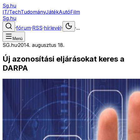
Sg.hu
IT/Tech
Tudomány
Játék
Autó
Film
Sg.hu
·
fórum
·
RSS
·
hírlevél
·
·
...
Menü
SG.hu
·
2014. augusztus 18.
Új azonosítási eljárásokat keres a
DARPA