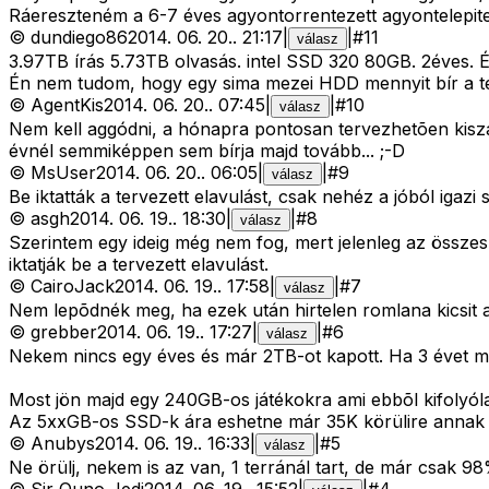
Ráereszteném a 6-7 éves agyontorrentezett agyontelepit
©
dundiego86
2014. 06. 20.
.
21:17
|
|
#
11
válasz
3.97TB írás 5.73TB olvasás. intel SSD 320 80GB. 2éves. 
Én nem tudom, hogy egy sima mezei HDD mennyit bír a teszt
©
AgentKis
2014. 06. 20.
.
07:45
|
|
#
10
válasz
Nem kell aggódni, a hónapra pontosan tervezhetõen kiszá
évnél semmiképpen sem bírja majd tovább... ;-D
©
MsUser
2014. 06. 20.
.
06:05
|
|
#
9
válasz
Be iktatták a tervezett elavulást, csak nehéz a jóból igazi 
©
asgh
2014. 06. 19.
.
18:30
|
|
#
8
válasz
Szerintem egy ideig még nem fog, mert jelenleg az össze
iktatják be a tervezett elavulást.
©
CairoJack
2014. 06. 19.
.
17:58
|
|
#
7
válasz
Nem lepõdnék meg, ha ezek után hirtelen romlana kicsit a
©
grebber
2014. 06. 19.
.
17:27
|
|
#
6
válasz
Nekem nincs egy éves és már 2TB-ot kapott. Ha 3 évet mé
Most jön majd egy 240GB-os játékokra ami ebbõl kifolyól
Az 5xxGB-os SSD-k ára eshetne már 35K körülire annak 
©
Anubys
2014. 06. 19.
.
16:33
|
|
#
5
válasz
Ne örülj, nekem is az van, 1 terránál tart, de már csak 98