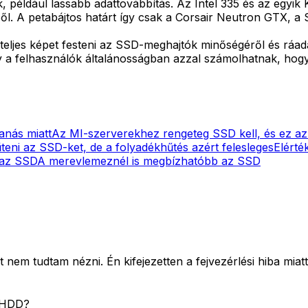
például lassabb adattovábbítás. Az Intel 335 és az egyik K
ből. A petabájtos határt így csak a Corsair Neutron GTX, 
 teljes képet festeni az SSD-meghajtók minőségéről és ráa
gy a felhasználók általánosságban azzal számolhatnak, hog
anás miatt
Az MI-szerverekhez rengeteg SSD kell, és ez a
teni az SSD-ket, de a folyadékhűtés azért felesleges
Elérté
 az SSD
A merevlemeznél is megbízhatóbb az SSD
t nem tudtam nézni. Én kifejezetten a fejvezérlési hiba mia
D/HDD?