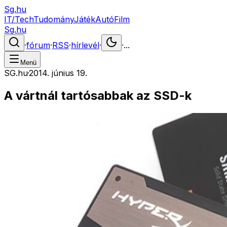
Sg.hu
IT/Tech
Tudomány
Játék
Autó
Film
Sg.hu
·
fórum
·
RSS
·
hírlevél
·
·
...
Menü
SG.hu
·
2014. június 19.
A vártnál tartósabbak az SSD-k