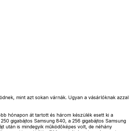
ödnek, mint azt sokan várnák. Ugyan a vásárlóknak azzal
öbb hónapon át tartott és három készülék esett ki a
, a 250 gigabájtos Samsung 840, a 256 gigabájtos Samsung
ájt után is mindegyik működőképes volt, de néhány