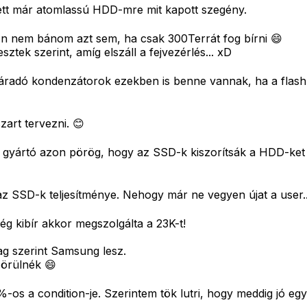
ett már atomlassú HDD-mre mit kapott szegény.
Én nem bánom azt sem, ha csak 300Terrát fog bírni 😄
ek szerint, amíg elszáll a fejvezérlés... xD
radó kondenzátorok ezekben is benne vannak, ha a flash m
szart tervezni. 😊
s gyártó azon pörög, hogy az SSD-k kiszorítsák a HDD-ket 
z SSD-k teljesítménye. Nehogy már ne vegyen újat a user...
g kibír akkor megszolgálta a 23K-t!
ag szerint Samsung lesz.
örülnék 😄
%-os a condition-je. Szerintem tök lutri, hogy meddig jó egy