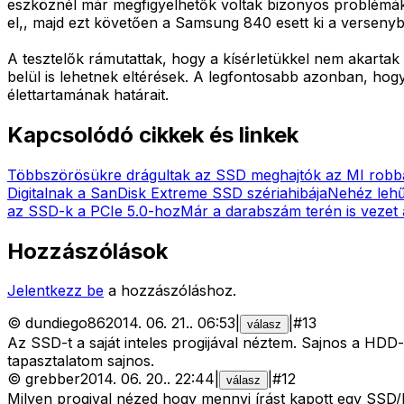
eszköznél már megfigyelhetők voltak bizonyos problémák, 
el,, majd ezt követően a Samsung 840 esett ki a verseny
A tesztelők rámutattak, hogy a kísérletükkel nem akartak
belül is lehetnek eltérések. A legfontosabb azonban, ho
élettartamának határait.
Kapcsolódó cikkek és linkek
Többszörösükre drágultak az SSD meghajtók az MI robb
Digitalnak a SanDisk Extreme SSD szériahibája
Nehéz lehű
az SSD-k a PCIe 5.0-hoz
Már a darabszám terén is vezet
Hozzászólások
Jelentkezz be
a hozzászóláshoz.
©
dundiego86
2014. 06. 21.
.
06:53
|
|
#
13
válasz
Az SSD-t a saját inteles progijával néztem. Sajnos a HDD-
tapasztalatom sajnos.
©
grebber
2014. 06. 20.
.
22:44
|
|
#
12
válasz
Milyen progival nézed hogy mennyi írást kapott egy SS