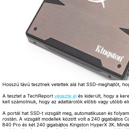
Hosszú távú tesztnek vetettek alá hat SSD-meghajtót, hogy
A tesztet a TechReport
végezte el
és kiderült, hogy a ke
kell számolniuk, hogy az adattárolók előbb vagy utóbb el
A portál hat SSD-t vizsgált meg, automatikusan és folyama
rostán. A vizsgált modellek között volt a 240 gigabájtos
840 Pro és két 240 gigabájtos Kingston HyperX 3K. Minde