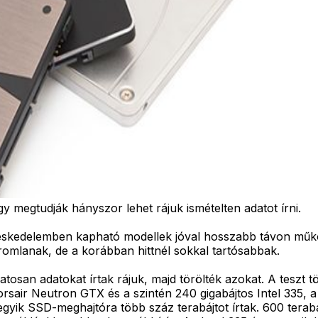
 megtudják hányszor lehet rájuk ismételten adatot írni.
reskedelemben kapható modellek jóval hosszabb távon műk
romlanak, de a korábban hittnél sokkal tartósabbak.
tosan adatokat írtak rájuk, majd törölték azokat. A teszt t
 Corsair Neutron GTX és a szintén 240 gigabájtos Intel 335
gyik SSD-meghajtóra több száz terabájtot írtak. 600 terab