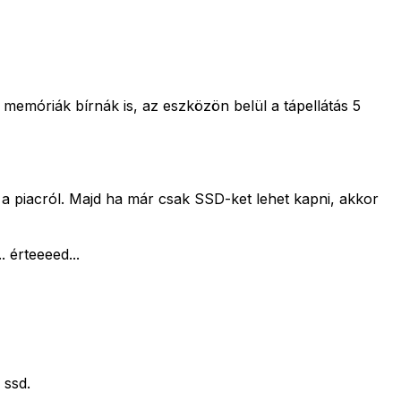
emóriák bírnák is, az eszközön belül a tápellátás 5
a piacról. Majd ha már csak SSD-ket lehet kapni, akkor
 érteeeed...
 ssd.