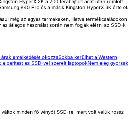
ingston HyperX 3K a 700 terabájt írt adat után romlott
a Samsung 840 Pro és a másik Kingston HyperX 3K érte el.
dásul még az egyes termékeken, illetve termékcsaládokon
y az átlagos használat során nem fogják elérni az SSD-k
z árak emelkedését okozza
Sokba kerülhet a Western
k a paritást az SSD-vel szerelt laptopok
Nem elég gyorsak
tt váltok minden fõ winyót SSD-re, mert volt velük rossz