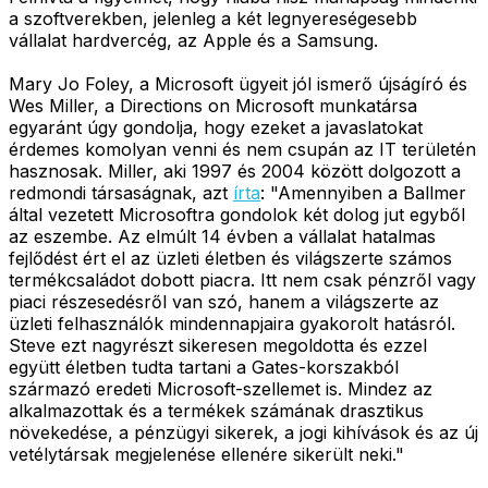
a szoftverekben, jelenleg a két legnyereségesebb
vállalat hardvercég, az Apple és a Samsung.
Mary Jo Foley, a Microsoft ügyeit jól ismerő újságíró és
Wes Miller, a Directions on Microsoft munkatársa
egyaránt úgy gondolja, hogy ezeket a javaslatokat
érdemes komolyan venni és nem csupán az IT területén
hasznosak. Miller, aki 1997 és 2004 között dolgozott a
redmondi társaságnak, azt
írta
: "Amennyiben a Ballmer
által vezetett Microsoftra gondolok két dolog jut egyből
az eszembe. Az elmúlt 14 évben a vállalat hatalmas
fejlődést ért el az üzleti életben és világszerte számos
termékcsaládot dobott piacra. Itt nem csak pénzről vagy
piaci részesedésről van szó, hanem a világszerte az
üzleti felhasználók mindennapjaira gyakorolt hatásról.
Steve ezt nagyrészt sikeresen megoldotta és ezzel
együtt életben tudta tartani a Gates-korszakból
származó eredeti Microsoft-szellemet is. Mindez az
alkalmazottak és a termékek számának drasztikus
növekedése, a pénzügyi sikerek, a jogi kihívások és az új
vetélytársak megjelenése ellenére sikerült neki."