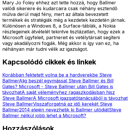
Mary Jo Foley ehhez azt tette hozzá, hogy Ballmer
valódi sikereire és kudarcaira csak néhány esztendő
múlva derül majd fény, mert az általa bevezetett
termékek és stratégiák még a kezdetek kezdetén járnak.
Különösen a Windows 8, a Surface-táblák, a Nokia
részlegeinek átvételét tekintve tisztázatlan, hogy ezek a
Microsoft ügyfeleit, partnereit és vetélytársait segíteni
vagy akadályozni fogják. Még akkor is így van ez, ha
néhányan már tudni vélik az igazságot.
Kapcsolódó cikkek és linkek
Korábban fektetett volna be a hardverekbe Steve
Ballmer
Alig beszél egymással Steve Ballmer és Bill
Gates?
Microsoft - Steve Ballmer után Bill Gates is
távozhat
A saját véleményhez ragaszkodásban hisz
Steve Ballmer
A Microsoft igazgatótanácsából is távozhat
Steve Ballmer
Visszaforgatná az idő kerekét Steve
Ballmer
2014 elején nevezhetik ki Ballmer utódját
Steve
Ballmer nélkül jobb lehet a Microsoft?
Hozzászólások