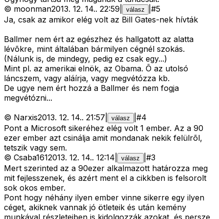
©
moonman
2013. 12. 14.
.
22:59
|
|
#
5
válasz
Ja, csak az amikor elég volt az Bill Gates-nek hívták
Ballmer nem ért az egészhez és hallgatott az alatta
lévõkre, mint általában bármilyen cégnél szokás.
(Nálunk is, de mindegy, pedig ez csak egy...)
Mint pl. az amerikai elnök, az Obama. Õ az utolsó
láncszem, vagy aláírja, vagy megvétózza kb.
De ugye nem ért hozzá a Ballmer és nem fogja
megvétózni...
©
Narxis
2013. 12. 14.
.
21:57
|
|
#
4
válasz
Pont a Microsoft sikeréhez elég volt 1 ember. Az a 90
ezer ember azt csinálja amit mondanak nekik felülrõl,
tetszik vagy sem.
©
Csaba161
2013. 12. 14.
.
12:14
|
|
#
3
válasz
Mert szerinted az a 90ezer alkalmazott határozza meg
mit fejlesszenek, és azért ment el a cikkben is felsorolt
sok okos ember.
Pont hogy néhány ilyen ember vinne sikerre egy ilyen
céget, akiknek vannak jó ötleteik és után kemény
munkával részleteiben is kidolgozzák azokat, és persze