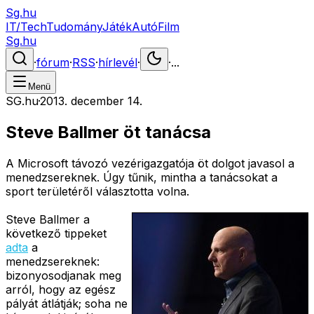
Sg.hu
IT/Tech
Tudomány
Játék
Autó
Film
Sg.hu
·
fórum
·
RSS
·
hírlevél
·
·
...
Menü
SG.hu
·
2013. december 14.
Steve Ballmer öt tanácsa
A Microsoft távozó vezérigazgatója öt dolgot javasol a
menedzsereknek. Úgy tűnik, mintha a tanácsokat a
sport területéről választotta volna.
Steve Ballmer a
következő tippeket
adta
a
menedzsereknek:
bizonyosodjanak meg
arról, hogy az egész
pályát átlátják; soha ne