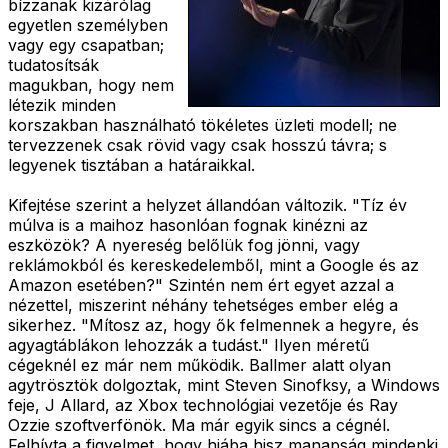
bízzanak kizárólag
egyetlen személyben
vagy egy csapatban;
tudatosítsák
magukban, hogy nem
létezik minden
korszakban használható tökéletes üzleti modell; ne
tervezzenek csak rövid vagy csak hosszú távra; s
legyenek tisztában a határaikkal.
Kifejtése szerint a helyzet állandóan változik. "Tíz év
múlva is a maihoz hasonlóan fognak kinézni az
eszközök? A nyereség belőlük fog jönni, vagy
reklámokból és kereskedelemből, mint a Google és az
Amazon esetében?" Szintén nem ért egyet azzal a
nézettel, miszerint néhány tehetséges ember elég a
sikerhez. "Mítosz az, hogy ők felmennek a hegyre, és
agyagtáblákon lehozzák a tudást." Ilyen méretű
cégeknél ez már nem működik. Ballmer alatt olyan
agytrösztök dolgoztak, mint Steven Sinofksy, a Windows
feje, J Allard, az Xbox technológiai vezetője és Ray
Ozzie szoftverfönök. Ma már egyik sincs a cégnél.
Felhívta a figyelmet, hogy hiába hisz manapság mindenki