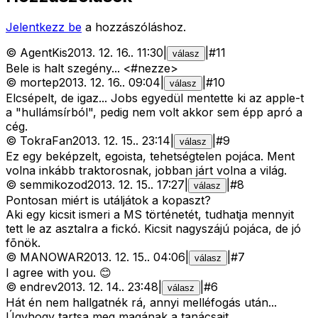
Jelentkezz be
a hozzászóláshoz.
©
AgentKis
2013. 12. 16.
.
11:30
|
|
#
11
válasz
Bele is halt szegény... <#nezze>
©
mortep
2013. 12. 16.
.
09:04
|
|
#
10
válasz
Elcsépelt, de igaz... Jobs egyedül mentette ki az apple-t
a "hullámsírból", pedig nem volt akkor sem épp apró a
cég.
©
TokraFan
2013. 12. 15.
.
23:14
|
|
#
9
válasz
Ez egy beképzelt, egoista, tehetségtelen pojáca. Ment
volna inkább traktorosnak, jobban járt volna a világ.
©
semmikozod
2013. 12. 15.
.
17:27
|
|
#
8
válasz
Pontosan miért is utáljátok a kopaszt?
Aki egy kicsit ismeri a MS történetét, tudhatja mennyit
tett le az asztalra a fickó. Kicsit nagyszájú pojáca, de jó
fõnök.
©
MANOWAR
2013. 12. 15.
.
04:06
|
|
#
7
válasz
I agree with you. 😊
©
endrev
2013. 12. 14.
.
23:48
|
|
#
6
válasz
Hát én nem hallgatnék rá, annyi melléfogás után...
Úgyhogy tartsa meg magának a tanácsait.