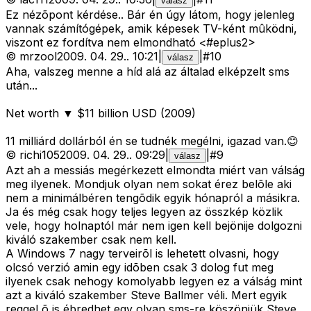
válasz
Ez nézõpont kérdése.. Bár én úgy látom, hogy jelenleg
vannak számítógépek, amik képesek TV-ként mûködni,
viszont ez fordítva nem elmondható <#eplus2>
©
mrzool
2009. 04. 29.
.
10:21
|
|
#
10
válasz
Aha, valszeg menne a híd alá az általad elképzelt sms
után...
Net worth ▼ $11 billion USD (2009)
11 milliárd dollárból én se tudnék megélni, igazad van.😊
©
richi105
2009. 04. 29.
.
09:29
|
|
#
9
válasz
Azt ah a messiás megérkezett elmondta miért van válság
meg ilyenek. Mondjuk olyan nem sokat érez belõle aki
nem a minimálbéren tengõdik egyik hónapról a másikra.
Ja és még csak hogy teljes legyen az összkép közlik
vele, hogy holnaptól már nem igen kell bejönije dolgozni
kiváló szakember csak nem kell.
A Windows 7 nagy terveirõl is lehetett olvasni, hogy
olcsó verzió amin egy idõben csak 3 dolog fut meg
ilyenek csak nehogy komolyabb legyen ez a válság mint
azt a kiváló szakember Steve Ballmer véli. Mert egyik
reggel õ is ébredhet egy olyan sms-re köszönjük Steve