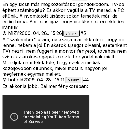
Én egy kicsit más megközelítésbõl gondolkodom. TV-be
épített számítógép? És akkor végül is a TV marad, a PC
eltûnik. A nyomtatott újságot sokan temették már, de
eddig hiába. Bár az is igaz, hogy csökken az érdeklõdés
irántuk.
©
MiZY
2009. 04. 28.
.
15:26
|
|
#
5
válasz
A "szakember" uram, ne akarja mar eldonteni, hogy mi
lenne, nekem a jo! En akarok ujsagot olvasni, esetenkent
TVt nezni, nem fuggeni a monitor fenyetol, tovabba nem
szivni az arokaso gepek okozta bonyodalmak miatt.
Mondjuk nem felek tole, hogy ezek a mediak
kozeljovoben eltunnek, mivel most is nagyon jol
megfernek egymas mellett.
©
hottold
2009. 04. 28.
.
15:11
|
|
#
4
válasz
Ez akkor is jobb, Ballmer fénykorában: