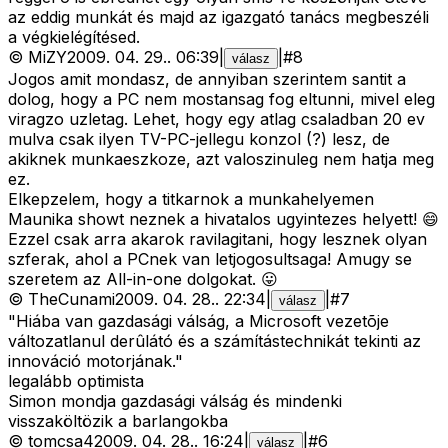
az eddig munkát és majd az igazgató tanács megbeszéli
a végkielégítésed.
©
MiZY
2009. 04. 29.
.
06:39
|
|
#
8
válasz
Jogos amit mondasz, de annyiban szerintem santit a
dolog, hogy a PC nem mostansag fog eltunni, mivel eleg
viragzo uzletag. Lehet, hogy egy atlag csaladban 20 ev
mulva csak ilyen TV-PC-jellegu konzol (?) lesz, de
akiknek munkaeszkoze, azt valoszinuleg nem hatja meg
ez.
Elkepzelem, hogy a titkarnok a munkahelyemen
Maunika showt neznek a hivatalos ugyintezes helyett! 😄
Ezzel csak arra akarok ravilagitani, hogy lesznek olyan
szferak, ahol a PCnek van letjogosultsaga! Amugy se
szeretem az All-in-one dolgokat. 😛
©
TheCunami
2009. 04. 28.
.
22:34
|
|
#
7
válasz
"Hiába van gazdasági válság, a Microsoft vezetõje
változatlanul derûlátó és a számítástechnikát tekinti az
innováció motorjának."
legalább optimista
Simon mondja gazdasági válság és mindenki
visszaköltözik a barlangokba
©
tomcsa4
2009. 04. 28.
.
16:24
|
|
#
6
válasz