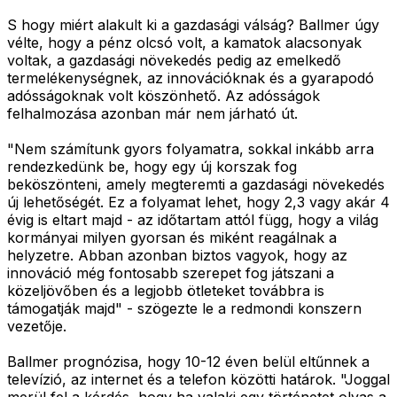
S hogy miért alakult ki a gazdasági válság? Ballmer úgy
vélte, hogy a pénz olcsó volt, a kamatok alacsonyak
voltak, a gazdasági növekedés pedig az emelkedő
termelékenységnek, az innovációknak és a gyarapodó
adósságoknak volt köszönhető. Az adósságok
felhalmozása azonban már nem járható út.
"Nem számítunk gyors folyamatra, sokkal inkább arra
rendezkedünk be, hogy egy új korszak fog
beköszönteni, amely megteremti a gazdasági növekedés
új lehetőségét. Ez a folyamat lehet, hogy 2,3 vagy akár 4
évig is eltart majd - az időtartam attól függ, hogy a világ
kormányai milyen gyorsan és miként reagálnak a
helyzetre. Abban azonban biztos vagyok, hogy az
innováció még fontosabb szerepet fog játszani a
közeljövőben és a legjobb ötleteket továbbra is
támogatják majd" - szögezte le a redmondi konszern
vezetője.
Ballmer prognózisa, hogy 10-12 éven belül eltűnnek a
televízió, az internet és a telefon közötti határok. "Joggal
merül fel a kérdés, hogy ha valaki egy történetet olvas a