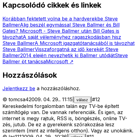
Kapcsolódó cikkek és linkek
Korábban fektetett volna be a hardverekbe Steve
Ballmer
Alig beszél egymással Steve Ballmer és Bill
Gates?
Microsoft - Steve Ballmer után Bill Gates is
távozhat
A saját véleményhez ragaszkodásban hisz
Steve Ballmer
A Microsoft igazgatótanácsából is távozhat
Steve Ballmer
Visszaforgatná az idő kerekét Steve
Ballmer
2014 elején nevezhetik ki Ballmer utódját
Steve
Ballmer öt tanácsa
Microsoft
↗
Hozzászólások
Jelentkezz be
a hozzászóláshoz.
©
tomcsa4
2009. 04. 29.
.
11:15
|
|
#
12
válasz
Kereskedelmi forgalomban talán egy TV-be épített
számítógép van. De vannak referenciák. És igen, az
internet is megy rajtuk, RSS is, böngészés, online TV-
zés, jutub. De ez a gyerekeink szórakozása lesz
szerintem (mint az intelligens otthon). Vagy az unokáink.
©
lac111
2009. 04. 29.
.
10:36
|
|
#
11