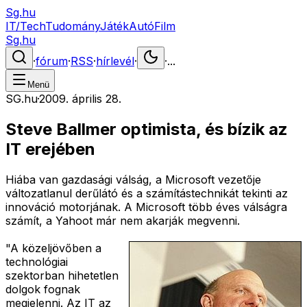
Sg.hu
IT/Tech
Tudomány
Játék
Autó
Film
Sg.hu
·
fórum
·
RSS
·
hírlevél
·
·
...
Menü
SG.hu
·
2009. április 28.
Steve Ballmer optimista, és bízik az
IT erejében
Hiába van gazdasági válság, a Microsoft vezetője
változatlanul derűlátó és a számítástechnikát tekinti az
innováció motorjának. A Microsoft több éves válságra
számít, a Yahoot már nem akarják megvenni.
"A közeljövőben a
technológiai
szektorban hihetetlen
dolgok fognak
megjelenni. Az IT az