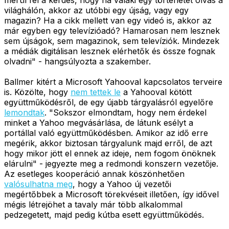
világhálón, akkor az utóbbi egy újság, vagy egy
magazin? Ha a cikk mellett van egy videó is, akkor az
már egyben egy televízióadó? Hamarosan nem lesznek
sem újságok, sem magazinok, sem televíziók. Mindezek
a médiák digitálisan lesznek elérhetők és össze fognak
olvadni" - hangsúlyozta a szakember.
Ballmer kitért a Microsoft Yahooval kapcsolatos terveire
is. Közölte, hogy
nem tettek le
a Yahooval kötött
együttműködésről, de egy újabb tárgyalásról egyelőre
lemondtak
. "Sokszor elmondtam, hogy nem érdekel
minket a Yahoo megvásárlása, de látunk esélyt a
portállal való együttműködésben. Amikor az idő erre
megérik, akkor biztosan tárgyalunk majd erről, de azt
hogy mikor jött el ennek az ideje, nem fogom önöknek
elárulni" - jegyezte meg a redmondi konszern vezetője.
Az esetleges kooperáció annak köszönhetően
valósulhatna meg
, hogy a Yahoo új vezetői
megértőbbek a Microsoft törekvéseit illetően, így idővel
mégis létrejöhet a tavaly már több alkalommal
pedzegetett, majd pedig kútba esett együttműködés.