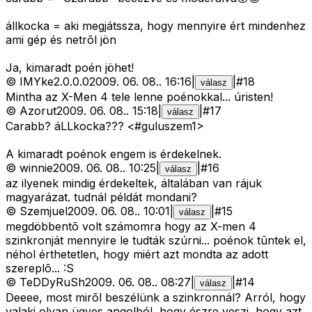
állkocka = aki megjátssza, hogy mennyire ért mindenhez
ami gép és netrõl jön
Ja, kimaradt poén jöhet!
©
IMYke2.0.0.0
2009. 06. 08.
.
16:16
|
|
#
18
válasz
Mintha az X-Men 4 tele lenne poénokkal... úristen!
©
Azorut
2009. 06. 08.
.
15:18
|
|
#
17
válasz
Carabb? áLLkocka??? <#guluszem1>
A kimaradt poénok engem is érdekelnek.
©
winnie
2009. 06. 08.
.
10:25
|
|
#
16
válasz
az ilyenek mindig érdekeltek, általában van rájuk
magyarázat. tudnál példát mondani?
©
Szemjuel
2009. 06. 08.
.
10:01
|
|
#
15
válasz
megdöbbentõ volt számomra hogy az X-men 4
szinkronját mennyire le tudták szúrni... poénok tûntek el,
néhol érthetetlen, hogy miért azt mondta az adott
szereplõ... :S
©
TeDDyRuSh
2009. 06. 08.
.
08:27
|
|
#
14
válasz
Deeee, most mirõl beszélünk a szinkronnál? Arról, hogy
valaki olyan ügyes angolból, hogy észre veszi, hogy azt