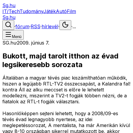
Sg.hu
IT/Tech
Tudomány
Játék
Autó
Film
Sg.hu
·
fórum
·
RSS
·
hírlevél
·
·
...
Menü
SG.hu
·
2009. június 7.
Bukott, majd tarolt itthon az évad
legsikeresebb sorozata
Általában a magyar tévés piac kiszámíthatóan működik,
hiszen a legújabb RTL-TV2 összecsapást, a Kalandra fal!
kontra Áll az alku meccset is előre le lehetett
modellezni, miszerint a TV2-t fogják többen nézni, de a
fiatalok az RTL-t fogják választani.
Hasonlóképpen sejteni lehetett, hogy a 2008/09-es
tévés évad legnagyobb nyertese, az idei
meglepetéssorozat, A mentalista, ha már Amerikán kívül
vagy 8-10 országban sikerrel mutatkozott be, akkor