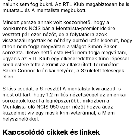
nálunk sem fog bukni. Az RTL Klub magabiztosan be is
mutatta... és A mentalista megbukott.
Mindez persze annak volt köszönhető, hogy a
konkurens NCIS bár a Mentalista-premier idejére
vesztett pár ezer nézőt, de a folytatásra azok
visszaszállingóztak és néhány epizód után kiderült, hogy
itthon nem fogja megváltani a világot Simon Baker
sorozata. Illetve hétfő este 9-től nem fogja megváltani,
ugyanis az RTL Klub egy elkeseredettnek tűnő lépéssel
kedd estére tette a krimit az eltakarított Terminátor:
Sarah Connor krónikái helyére, a Született feleségek
ellen.
S láss csodát, a 6. résztől A mentalista kivirágzott, s
most ott tart, hogy 1,2 milliós nézettséggel az amerikai
sorozatok közül a legnépszerűbb, miközben a
Mentalista-ölő NCIS 950 ezer nézőt hozva ádáz
küzdelmet vív egy másik krimiveteránnal, a Miami
helyszínelőkkel.
Kapcsolódó cikkek és linkek