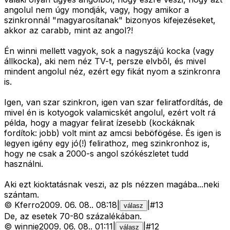
angolul nem úgy mondják, vagy, hogy amikor a
szinkronnál "magyarosítanak" bizonyos kifejezéseket,
akkor az carabb, mint az angol?!
Én winni mellett vagyok, sok a nagyszájú kocka (vagy
állkocka), aki nem néz TV-t, persze elvbõl, és mivel
mindent angolul néz, ezért egy fikát nyom a szinkronra
is.
Igen, van szar szinkron, igen van szar feliratfordítás, de
mivel én is kotyogok valamicskét angolul, ezért volt rá
példa, hogy a magyar felirat ízesebb (kockáknak
fordítok: jobb) volt mint az amcsi beböfögése. És igen is
legyen igény egy jó(!) felirathoz, meg szinkronhoz is,
hogy ne csak a 2000-s angol szókészletet tudd
használni.
Aki ezt kioktatásnak veszi, az pls nézzen magába...neki
szántam.
©
Kferro
2009. 06. 08.
.
08:18
|
|
#
13
válasz
De, az esetek 70-80 százalékában.
©
winnie
2009. 06. 08.
.
01:11
|
|
#
12
válasz