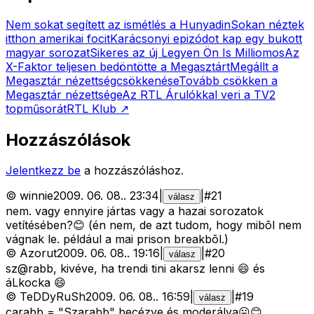
Nem sokat segített az ismétlés a Hunyadin
Sokan néztek
itthon amerikai focit
Karácsonyi epizódot kap egy bukott
magyar sorozat
Sikeres az új Legyen Ön Is Milliomos
Az
X-Faktor teljesen bedöntötte a Megasztárt
Megállt a
Megasztár nézettségcsökkenése
Tovább csökken a
Megasztár nézettsége
Az RTL Árulókkal veri a TV2
topműsorát
RTL Klub
↗
Hozzászólások
Jelentkezz be
a hozzászóláshoz.
©
winnie
2009. 06. 08.
.
23:34
|
|
#
21
válasz
nem. vagy ennyire jártas vagy a hazai sorozatok
vetítésében?😊 (én nem, de azt tudom, hogy mibõl nem
vágnak le. például a mai prison breakbõl.)
©
Azorut
2009. 06. 08.
.
19:16
|
|
#
20
válasz
sz@rabb, kivéve, ha trendi tini akarsz lenni 😄 és
áLkocka 😄
©
TeDDyRuSh
2009. 06. 08.
.
16:59
|
|
#
19
válasz
carabb = "Szarabb" becézve és moderálva😛😊