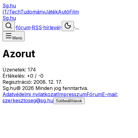
Sg.hu
IT/Tech
Tudomány
Játék
Autó
Film
Sg.hu
·
fórum
·
RSS
·
hírlevél
·
·
...
Menü
Azorut
Üzenetek:
174
Értékelés:
+
0
/
-
0
Regisztráció:
2008. 12. 17.
Sg
.hu
©
2026
Minden jog fenntartva.
Adatvédelmi nyilatkozat
Impresszum
Fórum
E-mail:
szerkesztoseg@sg.hu
Sütibeállítások