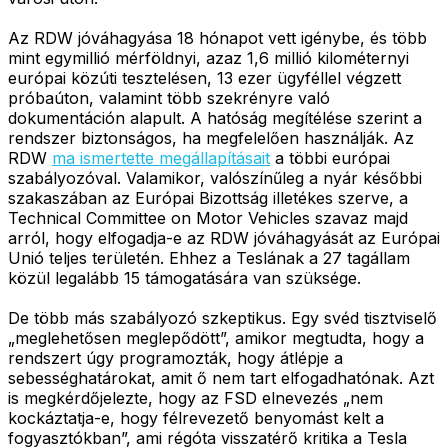
Az RDW jóváhagyása 18 hónapot vett igénybe, és több
mint egymillió mérföldnyi, azaz 1,6 millió kilométernyi
európai közúti tesztelésen, 13 ezer ügyféllel végzett
próbaúton, valamint több szekrényre való
dokumentáción alapult. A hatóság megítélése szerint a
rendszer biztonságos, ha megfelelően használják. Az
RDW
ma ismertette megállapításait
a többi európai
szabályozóval. Valamikor, valószínűleg a nyár későbbi
szakaszában az Európai Bizottság illetékes szerve, a
Technical Committee on Motor Vehicles szavaz majd
arról, hogy elfogadja-e az RDW jóváhagyását az Európai
Unió teljes területén. Ehhez a Teslának a 27 tagállam
közül legalább 15 támogatására van szüksége.
De több más szabályozó szkeptikus. Egy svéd tisztviselő
„meglehetősen meglepődött”, amikor megtudta, hogy a
rendszert úgy programozták, hogy átlépje a
sebességhatárokat, amit ő nem tart elfogadhatónak. Azt
is megkérdőjelezte, hogy az FSD elnevezés „nem
kockáztatja-e, hogy félrevezető benyomást kelt a
fogyasztókban”, ami régóta visszatérő kritika a Tesla