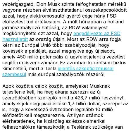
vezérigazgató, Elon Musk szinte felfoghatatlan mértékű
vagyona részben elválaszthatatlanul összekapcsolódott
azzal, hogy elektromosautó-gyártó cége hány FSD
előfizetést tud értékesíteni. A múlt hónapban a holland
járműszabályozó hatóság, az RDW valamelyest
megkönnyítette ezt azzal, hogy
engedélyezte az FSD
használatát
az ország útjain. Most az RDW arra fogja
kérni az Európai Unió többi szabályozóját, hogy
kövessék a példáját, ezzel megnyitva egy új piacot,
amely 450 millió potenciális új ügyfelet jelent a vezetést
segítő rendszer számára. Ez azonban korántsem biztos
kimenetelű, mert a Tesla
jelentős szkepticizmussal
szembesül
más európai szabályozók részéről.
Azok között a célok között, amelyeket Musknak
teljesítenie kell, ha meg akarja szerezni az új
szerződésében szereplő mind a 423,7 millió részvényt,
amelyek jelenlegi piaci értéke 1,7 billió dollár, szerepel az
is, hogy a következő évtizedben legalább 10 millió
előfizetőt kell megszereznie. Az ilyen számok
elérhetetlenek, ha kizárólag az észak-amerikai
felhasználókra támaszkodik; a Teslának szüksége van