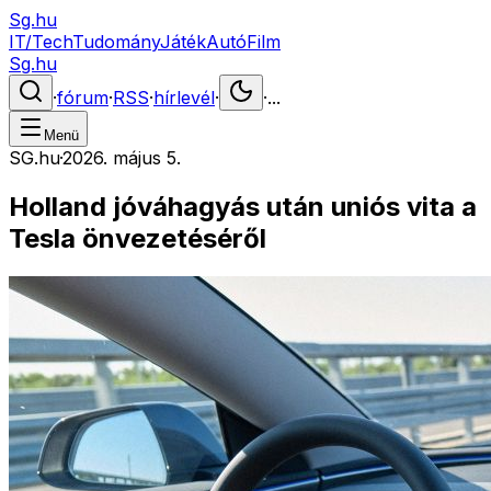
Sg.hu
IT/Tech
Tudomány
Játék
Autó
Film
Sg.hu
·
fórum
·
RSS
·
hírlevél
·
·
...
Menü
SG.hu
·
2026. május 5.
Holland jóváhagyás után uniós vita a
Tesla önvezetéséről