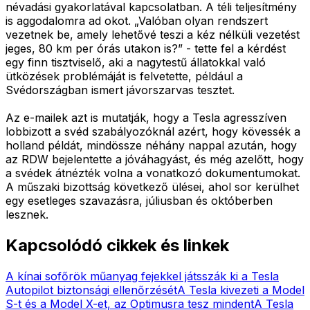
névadási gyakorlatával kapcsolatban. A téli teljesítmény
is aggodalomra ad okot. „Valóban olyan rendszert
vezetnek be, amely lehetővé teszi a kéz nélküli vezetést
jeges, 80 km per órás utakon is?” - tette fel a kérdést
egy finn tisztviselő, aki a nagytestű állatokkal való
ütközések problémáját is felvetette, például a
Svédországban ismert jávorszarvas tesztet.
Az e-mailek azt is mutatják, hogy a Tesla agresszíven
lobbizott a svéd szabályozóknál azért, hogy kövessék a
holland példát, mindössze néhány nappal azután, hogy
az RDW bejelentette a jóváhagyást, és még azelőtt, hogy
a svédek átnézték volna a vonatkozó dokumentumokat.
A műszaki bizottság következő ülései, ahol sor kerülhet
egy esetleges szavazásra, júliusban és októberben
lesznek.
Kapcsolódó cikkek és linkek
A kínai sofőrök műanyag fejekkel játsszák ki a Tesla
Autopilot biztonsági ellenőrzését
A Tesla kivezeti a Model
S-t és a Model X-et, az Optimusra tesz mindent
A Tesla