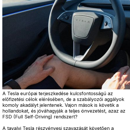
A Tesla európai terjeszkedése kulcsfontosságú az
előfizetési célok elérésében, de a szabályozói aggályok
komoly akadályt jelentenek. Vajon mások is követik a
hollandokat, és jóváhagyják a teljes önvezetést, azaz az
FSD (Full Self-Driving) rendszert?
A tavalyi Tesla részvényesi szavazását követően a