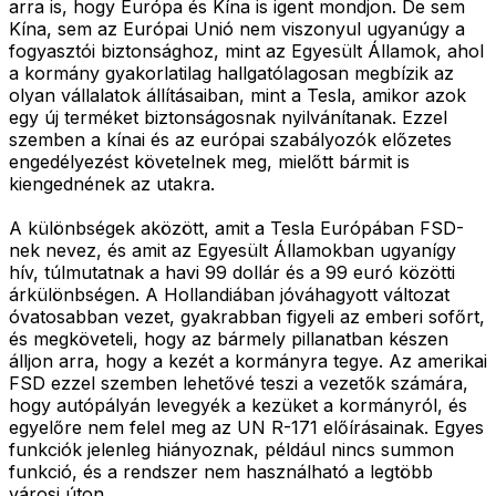
arra is, hogy Európa és Kína is igent mondjon. De sem
Kína, sem az Európai Unió nem viszonyul ugyanúgy a
fogyasztói biztonsághoz, mint az Egyesült Államok, ahol
a kormány gyakorlatilag hallgatólagosan megbízik az
olyan vállalatok állításaiban, mint a Tesla, amikor azok
egy új terméket biztonságosnak nyilvánítanak. Ezzel
szemben a kínai és az európai szabályozók előzetes
engedélyezést követelnek meg, mielőtt bármit is
kiengednének az utakra.
A különbségek aközött, amit a Tesla Európában FSD-
nek nevez, és amit az Egyesült Államokban ugyanígy
hív, túlmutatnak a havi 99 dollár és a 99 euró közötti
árkülönbségen. A Hollandiában jóváhagyott változat
óvatosabban vezet, gyakrabban figyeli az emberi sofőrt,
és megköveteli, hogy az bármely pillanatban készen
álljon arra, hogy a kezét a kormányra tegye. Az amerikai
FSD ezzel szemben lehetővé teszi a vezetők számára,
hogy autópályán levegyék a kezüket a kormányról, és
egyelőre nem felel meg az UN R-171 előírásainak. Egyes
funkciók jelenleg hiányoznak, például nincs summon
funkció, és a rendszer nem használható a legtöbb
városi úton.