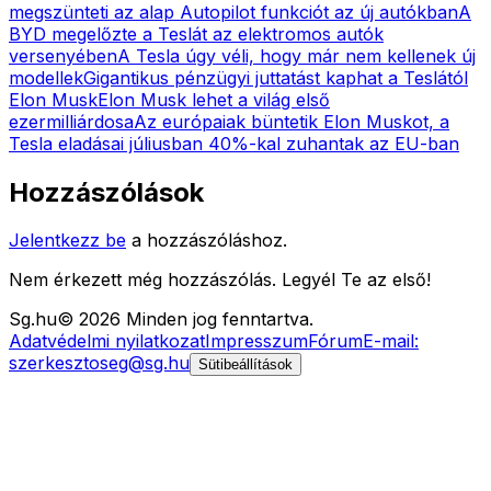
megszünteti az alap Autopilot funkciót az új autókban
A
BYD megelőzte a Teslát az elektromos autók
versenyében
A Tesla úgy véli, hogy már nem kellenek új
modellek
Gigantikus pénzügyi juttatást kaphat a Teslától
Elon Musk
Elon Musk lehet a világ első
ezermilliárdosa
Az európaiak büntetik Elon Muskot, a
Tesla eladásai júliusban 40%-kal zuhantak az EU-ban
Hozzászólások
Jelentkezz be
a hozzászóláshoz.
Nem érkezett még hozzászólás. Legyél Te az első!
Sg
.hu
©
2026
Minden jog fenntartva.
Adatvédelmi nyilatkozat
Impresszum
Fórum
E-mail:
szerkesztoseg@sg.hu
Sütibeállítások