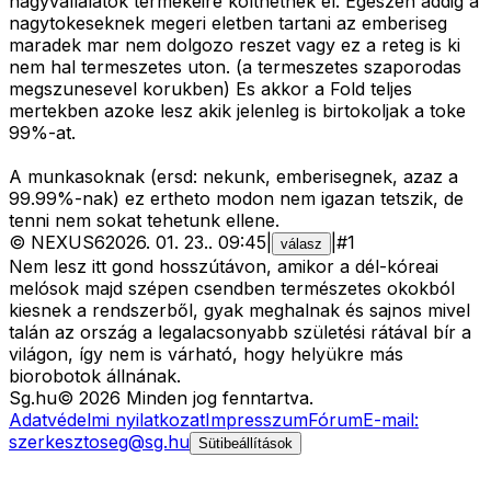
nagyvallalatok termekeire kolthetnek el. Egeszen addig a
nagytokeseknek megeri eletben tartani az emberiseg
maradek mar nem dolgozo reszet vagy ez a reteg is ki
nem hal termeszetes uton. (a termeszetes szaporodas
megszunesevel korukben) Es akkor a Fold teljes
mertekben azoke lesz akik jelenleg is birtokoljak a toke
99%-at.
A munkasoknak (ersd: nekunk, emberisegnek, azaz a
99.99%-nak) ez ertheto modon nem igazan tetszik, de
tenni nem sokat tehetunk ellene.
©
NEXUS6
2026. 01. 23.
.
09:45
|
|
#
1
válasz
Nem lesz itt gond hosszútávon, amikor a dél-kóreai
melósok majd szépen csendben természetes okokból
kiesnek a rendszerből, gyak meghalnak és sajnos mivel
talán az ország a legalacsonyabb születési rátával bír a
világon, így nem is várható, hogy helyükre más
biorobotok állnának.
Sg
.hu
©
2026
Minden jog fenntartva.
Adatvédelmi nyilatkozat
Impresszum
Fórum
E-mail:
szerkesztoseg@sg.hu
Sütibeállítások