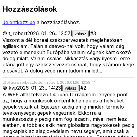
Hozzászólások
Jelentkezz be
a hozzászóláshoz.
©
t_robert
2026. 01. 26.
.
12:57
|
|
#
3
válasz
Viszont a dél koreai szakszervezetek meglehetősen
agilisek ám. Talán a daewo-nál volt, hogy valami cég
vezető elmenekült Európába valami cégnek kárt okozó
dolog miatt. Valami csalás, sikkasztás vagy ilyesmi. erre
utána jött egy szakszervezeti csapat, hogy számon kérje
a csávót. A dolog vége nem tudom mi lett...
Utoljára szerkesztette: t_robert, 2026.01.26. 12:58:41
©
kvp
2026. 01. 23.
.
14:23
|
|
#
2
válasz
A WEF altal felvazolt 4. ipari forradalom lenyege pont
az, hogy a munkasok onkent kihalnak es a helyuket
gepek veszik at. Egeszen addig amig minden termelo
tevekenyseget gepek vegeznek. Ekkorra a
munkasosztaly pedig nem fog lazadni, mivel nem lesz
eletben, a tobbiek akik nem globalista nagytokesek pedig
megkapjak az alapjovedelem nevu segelyt, amit csak a