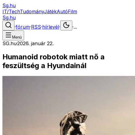
Sg.hu
IT/Tech
Tudomány
Játék
Autó
Film
Sg.hu
·
fórum
·
RSS
·
hírlevél
·
·
...
Menü
SG.hu
·
2026. január 22.
Humanoid robotok miatt nő a
feszültség a Hyundainál