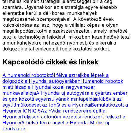
termelés kiemelt stratégiai jelentőséggel bír a cég
számára. Ugyanakkor ez a stratégia egyre élesebb
ellentétbe kerül a dél-koreai munkahelyek
megőrzésének szempontjaival. A következő évek
kulcskérdése az lesz, hogy a vállalat képes-e olyan
megállapodást kötni a szakszervezettel, amely lehetővé
teszi a technológiai fejlődést, miközben kezelhetővé teszi
a munkahelyekre nehezedő nyomást, és elkerüli a
dolgozók által emlegetett foglalkoztatási sokkot.
Kapcsolódó cikkek és linkek
A humanoid robotoktól félve sztrájkba léptek a
dolgozók a Hyundai autógyárában
Humanoid robotok
miatt lázad a Hyundai közel negyvenezer
munkavállalója
A Hyundai új autógyára a gyártás ember
és gép közötti egyensúlyának mintapéldája
Kibővíti az
együttműködését az IonQ és a Hyundai
Bemutatkozott a
Hyundai IONIQ 5
Az nVidia rendszereire épít a
Hyundai
Teljesen autonóm vezetési rendszert fejleszt a
Hyundai
A belső térre figyel a Hyundai Mobis új
rendszere