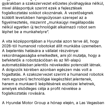
gyárakban a szakszervezet előzetes jóváhagyása nélkül,
mivel álláspontjuk szerint ezek a fejlesztések
foglalkoztatási sokkot okoznának. A vezetőségnek
küldött levelükben hangsúlyosan szerepel az a
figyelmeztetés, miszerint „munkaügyi megállapodás
nélkül egyetlen új technológiát alkalmazó robot sem
léphet be a munkahelyre”.
A vita középpontjában a Hyundai azon terve áll, hogy
2028-tól humanoid robotokat állít munkába üzemeiben.
A bejelentés hatására a vállalat részvényei
rekordmagasságba emelkedtek, ami jól mutatja, hogy a
befektetők a robotizációban és az MI-alapú
automatizálásban jelentős növekedési potenciált látnak.
A dolgozók körében azonban egészen más volt a
fogadtatás. A szakszervezet szerint a humanoid robotok
nem egyszerű technológiai kiegészítést jelentenek,
hanem a munkaerő leépítésének eszközei lehetnek,
amelyek elsődleges célja a profit növelése a
foglalkoztatás rovására.
A Hyundai Motor Group a hónap elején, a Las Vegasban