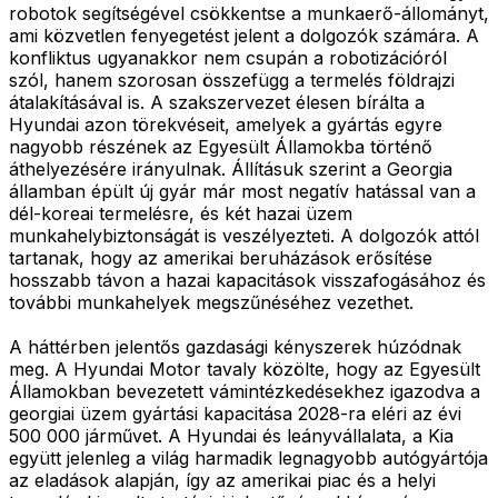
robotok segítségével csökkentse a munkaerő-állományt,
ami közvetlen fenyegetést jelent a dolgozók számára. A
konfliktus ugyanakkor nem csupán a robotizációról
szól, hanem szorosan összefügg a termelés földrajzi
átalakításával is. A szakszervezet élesen bírálta a
Hyundai azon törekvéseit, amelyek a gyártás egyre
nagyobb részének az Egyesült Államokba történő
áthelyezésére irányulnak. Állításuk szerint a Georgia
államban épült új gyár már most negatív hatással van a
dél-koreai termelésre, és két hazai üzem
munkahelybiztonságát is veszélyezteti. A dolgozók attól
tartanak, hogy az amerikai beruházások erősítése
hosszabb távon a hazai kapacitások visszafogásához és
további munkahelyek megszűnéséhez vezethet.
A háttérben jelentős gazdasági kényszerek húzódnak
meg. A Hyundai Motor tavaly közölte, hogy az Egyesült
Államokban bevezetett vámintézkedésekhez igazodva a
georgiai üzem gyártási kapacitása 2028-ra eléri az évi
500 000 járművet. A Hyundai és leányvállalata, a Kia
együtt jelenleg a világ harmadik legnagyobb autógyártója
az eladások alapján, így az amerikai piac és a helyi