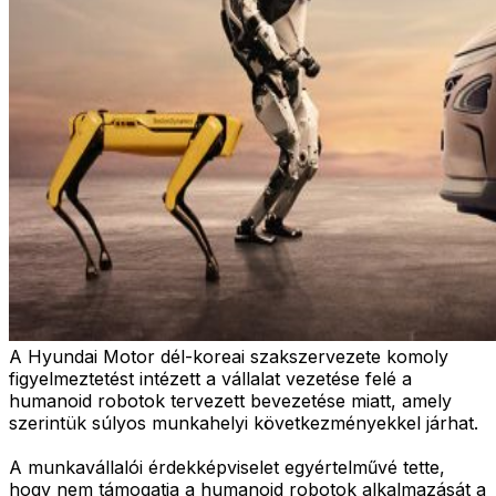
A Hyundai Motor dél-koreai szakszervezete komoly
figyelmeztetést intézett a vállalat vezetése felé a
humanoid robotok tervezett bevezetése miatt, amely
szerintük súlyos munkahelyi következményekkel járhat.
A munkavállalói érdekképviselet egyértelművé tette,
hogy nem támogatja a humanoid robotok alkalmazását a