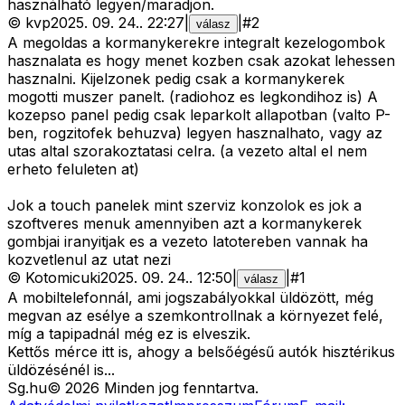
használható legyen/maradjon.
©
kvp
2025. 09. 24.
.
22:27
|
|
#
2
válasz
A megoldas a kormanykerekre integralt kezelogombok
hasznalata es hogy menet kozben csak azokat lehessen
hasznalni. Kijelzonek pedig csak a kormanykerek
mogotti muszer panelt. (radiohoz es legkondihoz is) A
kozepso panel pedig csak leparkolt allapotban (valto P-
ben, rogzitofek behuzva) legyen hasznalhato, vagy az
utas altal szorakoztatasi celra. (a vezeto altal el nem
erheto feluleten at)
Jok a touch panelek mint szerviz konzolok es jok a
szoftveres menuk amennyiben azt a kormanykerek
gombjai iranyitjak es a vezeto latotereben vannak ha
kozvetlenul az utat nezi
©
Kotomicuki
2025. 09. 24.
.
12:50
|
|
#
1
válasz
A mobiltelefonnál, ami jogszabályokkal üldözött, még
megvan az esélye a szemkontrollnak a környezet felé,
míg a tapipadnál még ez is elveszik.
Kettős mérce itt is, ahogy a belsőégésű autók hisztérikus
üldözésénél is...
Sg
.hu
©
2026
Minden jog fenntartva.