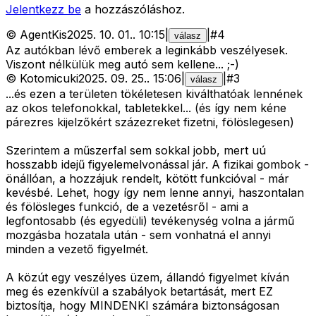
Jelentkezz be
a hozzászóláshoz.
©
AgentKis
2025. 10. 01.
.
10:15
|
|
#
4
válasz
Az autókban lévő emberek a leginkább veszélyesek.
Viszont nélkülük meg autó sem kellene... ;-)
©
Kotomicuki
2025. 09. 25.
.
15:06
|
|
#
3
válasz
...és ezen a területen tökéletesen kiválthatóak lennének
az okos telefonokkal, tabletekkel... (és így nem kéne
párezres kijelzőkért százezreket fizetni, fölöslegesen)
Szerintem a műszerfal sem sokkal jobb, mert uú
hosszabb idejű figyelemelvonással jár. A fizikai gombok -
önállóan, a hozzájuk rendelt, kötött funkcióval - már
kevésbé. Lehet, hogy így nem lenne annyi, haszontalan
és fölösleges funkció, de a vezetésről - ami a
legfontosabb (és egyedüli) tevékenység volna a jármű
mozgásba hozatala után - sem vonhatná el annyi
minden a vezető figyelmét.
A közút egy veszélyes üzem, állandó figyelmet kíván
meg és ezenkívül a szabályok betartását, mert EZ
biztosítja, hogy MINDENKI számára biztonságosan