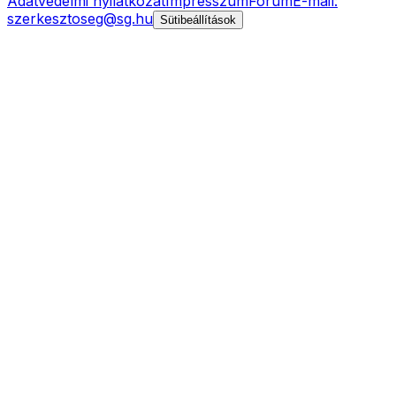
Adatvédelmi nyilatkozat
Impresszum
Fórum
E-mail:
szerkesztoseg@sg.hu
Sütibeállítások