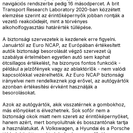
navigációs rendszerbe pedig 16 másodpercet. A brit
Transport Research Laboratory 2020-ban közzétett
elemzése szerint az érintőképernyők jobban rontják a
vezető reakcióidejét, mint a törvényes
alkoholfogyasztási határérték túllépése.
A biztonsági szervezetek is kezdenek erre figyelni.
Januártól az Euro NCAP, az Európában értékesített
autók biztonsági besorolását végző szervezet új
szabályai értelmében egyetlen autó sem kaphat
ötcsillagos értékelést, ha bizonyos fontos funkciók -
például a jelzőfények vagy az ablaktörlők - nem valódi
kapcsolókkal vezérelhetők. Az Euro NCAP biztonsági
irányelvei nem rendelkeznek jogi erővel, az autógyártók
azonban értékesítési érvként használják a
besorolásokat.
Azok az autógyártók, akik visszatérnek a gombokhoz,
más előnyöket is élvezhetnek. Sok sofőr nem a
biztonsági okok miatt nem szereti az érintőképernyőket,
hanem azért, mert bonyolultnak és bosszantónak tartja
a használatukat. A Volkswagen, a Hyundai és a Porsche