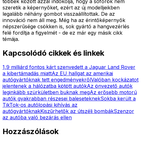
többek között azzal indokolja, hogy a sofőrök nem
szeretik a képernyőket, ezért az új modelljeikben
legalább néhány gombot visszaállítottak. De az
innováció nem áll meg. Még ha az érintőképernyők
népszerűsége csökken is, sok gyártó a hangvezérlés
felé fordítja a figyelmét - de ez már egy másik cikk
témája.
Kapcsolódó cikkek és linkek
1,9 milliárd fontos kárt szenvedett a Jaguar Land Rover
a kibertámadás miatt
Az EU hallgat az amerikai
autógyártóknak tett engedményekről
Valóban kockázatot
jelentenek a hálózatba kötött autók
Az önvezető autók
leginkább szürkületben buknak meg
Az erősebb motorú
autók gyakrabban részesei baleseteknek
Sokba került a
TikTok-os autólopási kihívás az
autógyártóknak
Kiszűrhetők az útszéli bombák
Szenzor
az autóba való bezárás ellen
Hozzászólások