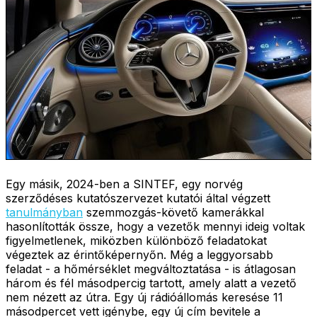
Egy másik, 2024-ben a SINTEF, egy norvég
szerződéses kutatószervezet kutatói által végzett
tanulmányban
szemmozgás-követő kamerákkal
hasonlították össze, hogy a vezetők mennyi ideig voltak
figyelmetlenek, miközben különböző feladatokat
végeztek az érintőképernyőn. Még a leggyorsabb
feladat - a hőmérséklet megváltoztatása - is átlagosan
három és fél másodpercig tartott, amely alatt a vezető
nem nézett az útra. Egy új rádióállomás keresése 11
másodpercet vett igénybe, egy új cím bevitele a