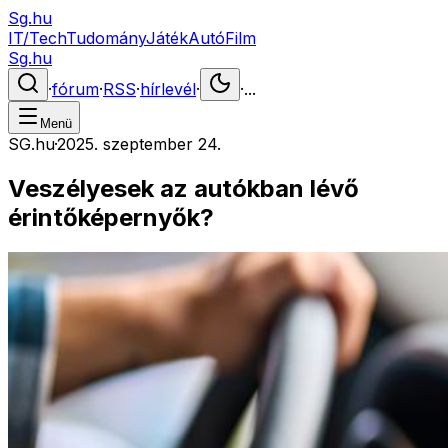
Sg.hu
IT/Tech
Tudomány
Játék
Autó
Film
Sg.hu
·
fórum
·
RSS
·
hírlevél
·
·
...
Menü
SG.hu
·
2025. szeptember 24.
Veszélyesek az autókban lévő
érintőképernyők?