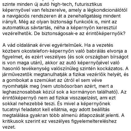
szinte minden új autó high-tech, futurisztikus
képernyővel van felszerelve, amely a légkondicionálótól
a navigációs rendszeren át a zenehallgatásig mindent
irányít. Még az olyan biztonsági funkciók is, mint az
automatikus sávtartás, néha a képernyőn keresztül
vezérelhetők. De biztonságosak-e az érintőképernyők?
A vád oldalának érvei egyértelműek. Ha a vezetés
közbeni okostelefon-képernyőn való babrálás elvonja a
figyelmet, és ezért veszélyes (és sok országban bírságot
is von maga után), akkor az autó képernyőjével való
hasonló tevékenység valószínűleg szintén kockázatos. A
járművezetők megtanulhatják a fizikai vezérlők helyét, és
a gombokat a szemüket az útról el sem véve
nyomhatják meg (nem utolsósorban azért, mert a
leghasznosabbak közül sok a kormányon található). Az
érintőképernyő nem ad fizikai visszajelzést, ami ezt
sokkal nehezebbé teszi. És mivel a képernyőnek
tucatnyi feladatot kell ellátnia, egy adott beállítás
megtalálása gyakran több almenü átlapozását jelenti. A
kritikusok szerint ez veszélyes figyelemeltereléshez
vezet.