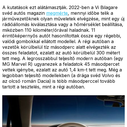
A kutatások ezt alátámasztják. 2022-ben a Vi Bilagare
svéd autós magazin
megmérte
, mennyi időbe telik a
járművezetőknek olyan műveletek elvégzése, mint egy új
rádióállomás kiválasztása vagy a hőmérséklet beállítása,
miközben 110 kilométer/órával haladnak. 11
érintőképernyős autót hasonlítottak össze egy régebbi,
valódi gombokkal ellátott modellel. A régi autóban a
vezetők körülbelül tíz másodperc alatt elvégezték az
összes feladatot, ezalatt az autó körülbelül 300 métert
tett meg. A legrosszabbul teljesítő modern autóban (egy
MG Marvel R) ugyanezek a feladatok 45 másodpercet
vettek igénybe, ezalatt az autó 1,4 km-t tett meg. Még a
legjobban teljesítő modellekben (a drága svéd Volvo és
az olcsó román Dacia) is több másodperccel tovább
tartott a tesztelés, mint a régi autóban.