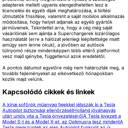
adapterek mellett ugyanis elengedhetetlen lesz a
licencelési és egyéb díjak meghatározása, a töltési
útmutatók frissítése, valamint a saját mobilos alkalmazás
módosítása, hogy helyet adjanak az egyéb gyártók
járműveinek. Tekintettel arra, hogy a cég még saját
vásárlóinak sem ajánlja a Superchargerek kizárólagos
használatát (erre a hálózat jelenlegi kiépítettsége miatt
amúgy sem lenne okuk), a jövőben az autósok
túlnyomó része mindenképpen több eltérő platformot
vesz majd igénybe, függetlenül azok eredetétől.
A pontos dátumot egyelőre még nem határozták meg, a
további fejleményeket az elkövetkező hónapokban
közlik majd velünk.
Kapcsolódó cikkek és linkek
A kínai sofőrök műanyag fejekkel játsszák ki a Tesla
Autopilot biztonsági ellenőrzését
Holland jóváhagyás
után uniós vita a Tesla önvezetéséről
A Tesla kivezeti a
Model S-t és a Model X-et, az Optimusra tesz mindent
A
Tesla megszünteti az alap Autopilot funkciót az új