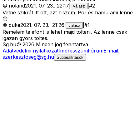
©
noland
2021. 07. 23.
.
22:17
|
|
#
2
válasz
Vetne szikrát itt ott, azt hiszem. Por és hamu ami lenne.
😊
©
duke
2021. 07. 23.
.
21:26
|
|
#
1
válasz
Remelem telefont is lehet majd tolteni. Az lenne csak
igazan gyors toltes.
Sg
.hu
©
2026
Minden jog fenntartva.
Adatvédelmi nyilatkozat
Impresszum
Fórum
E-mail:
szerkesztoseg@sg.hu
Sütibeállítások