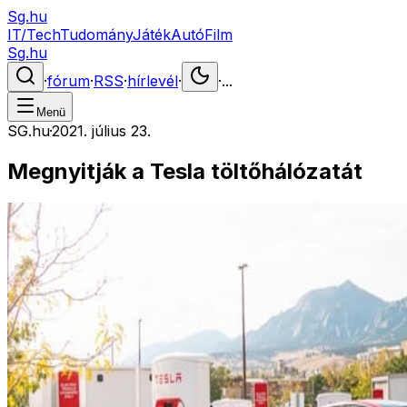
Sg.hu
IT/Tech
Tudomány
Játék
Autó
Film
Sg.hu
·
fórum
·
RSS
·
hírlevél
·
·
...
Menü
SG.hu
·
2021. július 23.
Megnyitják a Tesla töltőhálózatát