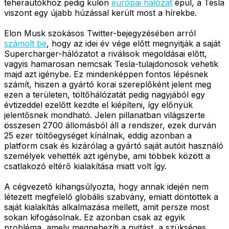
teherautókhoz pedig külön
európai hálózat
épül, a Tesla
viszont egy újabb húzással került most a hírekbe.
Elon Musk szokásos Twitter-bejegyzésében arról
számolt be
, hogy az idei év vége előtt megnyitják a saját
Supercharger-hálózatot a riválisok megoldásai előtt,
vagyis hamarosan nemcsak Tesla-tulajdonosok vehetik
majd azt igénybe. Ez mindenképpen fontos lépésnek
számít, hiszen a gyártó korai szereplőként jelent meg
ezen a területen, töltőhálózatát pedig nagyjából egy
évtizeddel ezelőtt kezdte el kiépíteni, így előnyük
jelentősnek mondható. Jelen pillanatban világszerte
összesen 2700 állomásból áll a rendszer, ezek durván
25 ezer töltőegységet kínálnak, eddig azonban a
platform csak és kizárólag a gyártó saját autóit használó
személyek vehették azt igénybe, ami többek között a
csatlakozó eltérő kialakítása miatt volt így.
A cégvezető kihangsúlyozta, hogy annak idején nem
létezett megfelelő globális szabvány, emiatt döntöttek a
saját kialakítás alkalmazása mellett, amit persze most
sokan kifogásolnak. Ez azonban csak az egyik
probléma, amely megnehezíti a nyitást, a szükséges