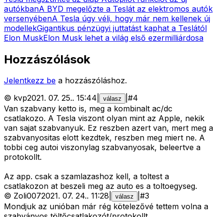
autókban
A BYD megelőzte a Teslát az elektromos autók
versenyében
A Tesla úgy véli, hogy már nem kellenek új
modellek
Gigantikus pénzügyi juttatást kaphat a Teslától
Elon Musk
Elon Musk lehet a világ első ezermilliárdosa
Hozzászólások
Jelentkezz be
a hozzászóláshoz.
©
kvp
2021. 07. 25.
.
15:44
|
|
#
4
válasz
Van szabvany ketto is, meg a kombinalt ac/dc
csatlakozo. A Tesla viszont olyan mint az Apple, nekik
van sajat szabvanyuk. Ez reszben azert van, mert meg a
szabvanyositas elott kezdtek, reszben meg miert ne. A
tobbi ceg autoi viszonylag szabvanyosak, beleertve a
protokollt.
Az app. csak a szamlazashoz kell, a toltest a
csatlakozon at beszeli meg az auto es a toltoegyseg.
©
Zoli007
2021. 07. 24.
.
11:28
|
|
#
3
válasz
Mondjuk az unióban már rég kötelezővé tettem volna a
szabványos töltőcsatlakozót/protokollt.