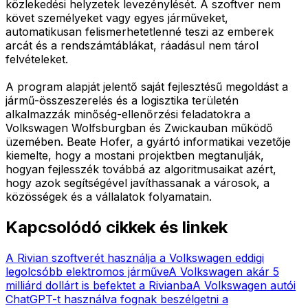
közlekedési helyzetek levezénylését. A szoftver nem
követ személyeket vagy egyes járműveket,
automatikusan felismerhetetlenné teszi az emberek
arcát és a rendszámtáblákat, ráadásul nem tárol
felvételeket.
A program alapját jelentő saját fejlesztésű megoldást a
jármű-összeszerelés és a logisztika területén
alkalmazzák minőség-ellenőrzési feladatokra a
Volkswagen Wolfsburgban és Zwickauban működő
üzemében. Beate Hofer, a gyártó informatikai vezetője
kiemelte, hogy a mostani projektben megtanulják,
hogyan fejlesszék továbbá az algoritmusaikat azért,
hogy azok segítségével javíthassanak a városok, a
közösségek és a vállalatok folyamatain.
Kapcsolódó cikkek és linkek
A Rivian szoftverét használja a Volkswagen eddigi
legolcsóbb elektromos járműve
A Volkswagen akár 5
milliárd dollárt is befektet a Rivianba
A Volkswagen autói
ChatGPT-t használva fognak beszélgetni a