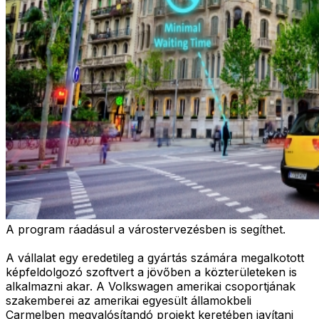
A program ráadásul a várostervezésben is segíthet.
A vállalat egy eredetileg a gyártás számára megalkotott
képfeldolgozó szoftvert a jövőben a közterületeken is
alkalmazni akar. A Volkswagen amerikai csoportjának
szakemberei az amerikai egyesült államokbeli
Carmelben megvalósítandó projekt keretében javítani