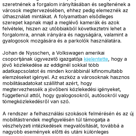
szeretnének a forgalom irányításában és segítenének a
városok megtervezésében, ehhez pedig elemeznék az
úthasználati mintákat. A folyamatban elsődleges
szerepet kapnak majd a meglévő kamerák és azok
felvételei, hiszen az utóbbiakból következtetni lehet a
forgalomra, annak irányára és nagyságára, valamint a
gyalogosok mozgására és a parkolók használatára.
Johan de Nysschen, a Volkswagen amerikai
csoportjának ügyvezető igazgatója
kijelentette
, hogy a
jövő közlekedése az eddiginél sokkal több
adatkapcsolatot és minden korábbinál kifinomultabb
elemzéseket igényel. Az eszköz a városoknak hasznos
mobilitásadatokat szállíthat azért, hogy
megtervezhessék a jövőbeni közlekedési igényeket,
függetlenül attól, hogy gyalogosokról, autósokról vagy
tömegközlekedésről van szó.
A rendszer a felhasználási szokások felmérésén és az új
mobilitástrendek megfigyelésén túl támogatja a
vészhelyzeti intézkedések megvalósítását, továbbá a
nagyobb események előtti és utáni különleges