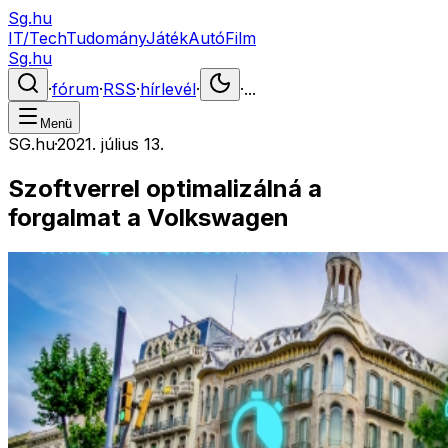
Sg.hu
IT/Tech
Tudomány
Játék
Autó
Film
Sg.hu
·
fórum
·
RSS
·
hírlevél
·
·
...
Menü
SG.hu
·
2021. július 13.
Szoftverrel optimalizálná a
forgalmat a Volkswagen