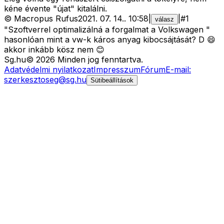
kéne évente "újat" kitalálni.
©
Macropus Rufus
2021. 07. 14.
.
10:58
|
|
#
1
válasz
"Szoftverrel optimalizálná a forgalmat a Volkswagen "
hasonlóan mint a vw-k káros anyag kibocsájtását? D 😄
akkor inkább kösz nem 😊
Sg
.hu
©
2026
Minden jog fenntartva.
Adatvédelmi nyilatkozat
Impresszum
Fórum
E-mail:
szerkesztoseg@sg.hu
Sütibeállítások