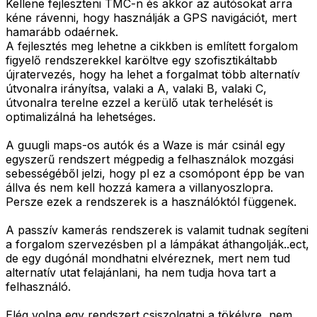
Kellene fejleszteni TMC-n és akkor az autósokat arra
kéne rávenni, hogy használják a GPS navigációt, mert
hamarább odaérnek.
A fejlesztés meg lehetne a cikkben is említett forgalom
figyelő rendszerekkel karöltve egy szofisztikáltabb
újratervezés, hogy ha lehet a forgalmat több alternatív
útvonalra irányítsa, valaki a A, valaki B, valaki C,
útvonalra terelne ezzel a kerülő utak terhelését is
optimalizálná ha lehetséges.
A guugli maps-os autók és a Waze is már csinál egy
egyszerű rendszert mégpedig a felhasználok mozgási
sebességéből jelzi, hogy pl ez a csomópont épp be van
állva és nem kell hozzá kamera a villanyoszlopra.
Persze ezek a rendszerek is a használóktól függenek.
A passzív kamerás rendszerek is valamit tudnak segíteni
a forgalom szervezésben pl a lámpákat áthangolják..ect,
de egy dugónál mondhatni elvéreznek, mert nem tud
alternatív utat felajánlani, ha nem tudja hova tart a
felhasználó.
Elég volna egy rendszert csiszolgatni a tökélyre, nem