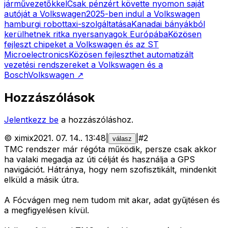
járművezetőkkel
Csak pénzért követte nyomon saját
autóját a Volkswagen
2025-ben indul a Volkswagen
hamburgi robottaxi-szolgáltatása
Kanadai bányákból
kerülhetnek ritka nyersanyagok Európába
Közösen
fejleszt chipeket a Volkswagen és az ST
Microelectronics
Közösen fejleszthet automatizált
vezetési rendszereket a Volkswagen és a
Bosch
Volkswagen
↗
Hozzászólások
Jelentkezz be
a hozzászóláshoz.
©
ximix
2021. 07. 14.
.
13:48
|
|
#
2
válasz
TMC rendszer már régóta működik, persze csak akkor
ha valaki megadja az úti célját és használja a GPS
navigációt. Hátránya, hogy nem szofisztikált, mindenkit
elküld a másik útra.
A Fócvágen meg nem tudom mit akar, adat gyűjtésen és
a megfigyelésen kívül.