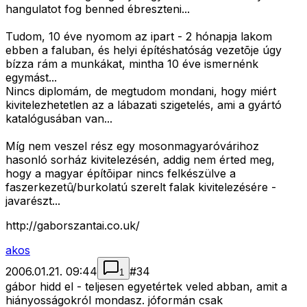
hangulatot fog benned ébreszteni...
Tudom, 10 éve nyomom az ipart - 2 hónapja lakom
ebben a faluban, és helyi építéshatóság vezetõje úgy
bízza rám a munkákat, mintha 10 éve ismernénk
egymást...
Nincs diplomám, de megtudom mondani, hogy miért
kivitelezhetetlen az a lábazati szigetelés, ami a gyártó
katalógusában van...
Míg nem veszel rész egy mosonmagyaróvárihoz
hasonló sorház kivitelezésén, addig nem érted meg,
hogy a magyar építõipar nincs felkészülve a
faszerkezetû/burkolatú szerelt falak kivitelezésére -
javarészt...
http://gaborszantai.co.uk/
akos
2006.01.21. 09:44
#
34
1
gábor hidd el - teljesen egyetértek veled abban, amit a
hiányosságokról mondasz. jóformán csak