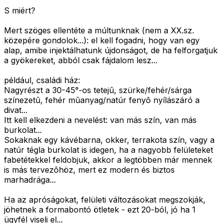
S miért?
Mert szöges ellentéte a múltunknak (nem a XX.sz.
közepére gondolok...): el kell fogadni, hogy van egy
alap, amibe injektálhatunk újdonságot, de ha felforgatjuk
a gyökereket, abból csak fájdalom lesz...
például, családi ház:
Nagyrészt a 30-45°-os tetejû, szürke/fehér/sárga
színezetû, fehér mûanyag/natúr fenyõ nyílászáró a
divat...
Itt kell elkezdeni a nevelést: van más szín, van más
burkolat...
Sokaknak egy kávébarna, okker, terrakota szín, vagy a
natúr tégla burkolat is idegen, ha a nagyobb felületeket
fabetétekkel feldobjuk, akkor a legtöbben már mennek
is más tervezõhöz, mert ez modern és biztos
marhadrága...
Ha az apróságokat, felületi változásokat megszokják,
jöhetnek a formabontó ötletek - ezt 20-ból, jó ha 1
ügyfél viseli el...