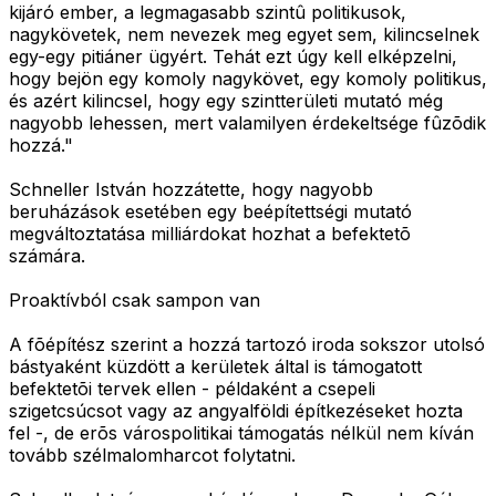
kijáró ember, a legmagasabb szintû politikusok,
nagykövetek, nem nevezek meg egyet sem, kilincselnek
egy-egy pitiáner ügyért. Tehát ezt úgy kell elképzelni,
hogy bejön egy komoly nagykövet, egy komoly politikus,
és azért kilincsel, hogy egy szintterületi mutató még
nagyobb lehessen, mert valamilyen érdekeltsége fûzõdik
hozzá."
Schneller István hozzátette, hogy nagyobb
beruházások esetében egy beépítettségi mutató
megváltoztatása milliárdokat hozhat a befektetõ
számára.
Proaktívból csak sampon van
A fõépítész szerint a hozzá tartozó iroda sokszor utolsó
bástyaként küzdött a kerületek által is támogatott
befektetõi tervek ellen - példaként a csepeli
szigetcsúcsot vagy az angyalföldi építkezéseket hozta
fel -, de erõs várospolitikai támogatás nélkül nem kíván
tovább szélmalomharcot folytatni.