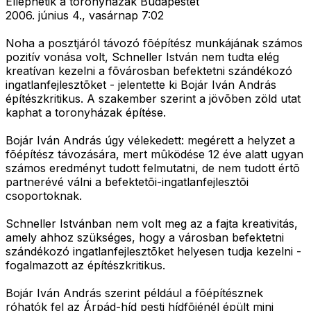
Ellephetik a toronyházak Budapestet
2006. június 4., vasárnap 7:02
Noha a posztjáról távozó fõépítész munkájának számos
pozitív vonása volt, Schneller István nem tudta elég
kreatívan kezelni a fõvárosban befektetni szándékozó
ingatlanfejlesztõket - jelentette ki Bojár Iván András
építészkritikus. A szakember szerint a jövõben zöld utat
kaphat a toronyházak építése.
Bojár Iván András úgy vélekedett: megérett a helyzet a
fõépítész távozására, mert mûködése 12 éve alatt ugyan
számos eredményt tudott felmutatni, de nem tudott értõ
partnerévé válni a befektetõi-ingatlanfejlesztõi
csoportoknak.
Schneller Istvánban nem volt meg az a fajta kreativitás,
amely ahhoz szükséges, hogy a városban befektetni
szándékozó ingatlanfejlesztõket helyesen tudja kezelni -
fogalmazott az építészkritikus.
Bojár Iván András szerint például a fõépítésznek
róhatók fel az Árpád-híd pesti hídfõjénél épült mini