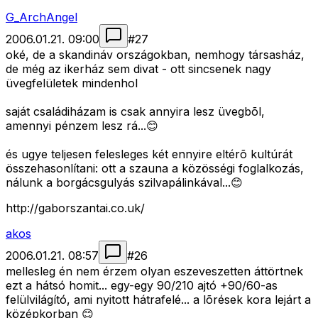
G_ArchAngel
2006.01.21. 09:00
#
27
oké, de a skandináv országokban, nemhogy társasház,
de még az ikerház sem divat - ott sincsenek nagy
üvegfelületek mindenhol
saját családiházam is csak annyira lesz üvegbõl,
amennyi pénzem lesz rá...😊
és ugye teljesen felesleges két ennyire eltérõ kultúrát
összehasonlítani: ott a szauna a közösségi foglalkozás,
nálunk a borgácsgulyás szilvapálinkával...😊
http://gaborszantai.co.uk/
akos
2006.01.21. 08:57
#
26
mellesleg én nem érzem olyan eszeveszetten áttörtnek
ezt a hátsó homit... egy-egy 90/210 ajtó +90/60-as
felülvilágító, ami nyitott hátrafelé... a lõrések kora lejárt a
középkorban 😊