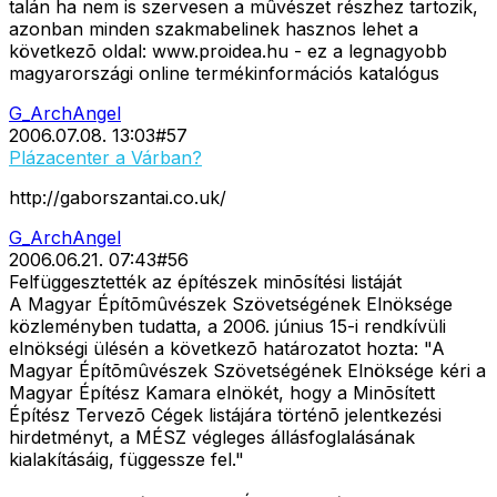
talán ha nem is szervesen a mûvészet részhez tartozik,
azonban minden szakmabelinek hasznos lehet a
következõ oldal: www.proidea.hu - ez a legnagyobb
magyarországi online termékinformációs katalógus
G_ArchAngel
2006.07.08. 13:03
#
57
Plázacenter a Várban?
http://gaborszantai.co.uk/
G_ArchAngel
2006.06.21. 07:43
#
56
Felfüggesztették az építészek minõsítési listáját
A Magyar Építõmûvészek Szövetségének Elnöksége
közleményben tudatta, a 2006. június 15-i rendkívüli
elnökségi ülésén a következõ határozatot hozta: "A
Magyar Építõmûvészek Szövetségének Elnöksége kéri a
Magyar Építész Kamara elnökét, hogy a Minõsített
Építész Tervezõ Cégek listájára történõ jelentkezési
hirdetményt, a MÉSZ végleges állásfoglalásának
kialakításáig, függessze fel."