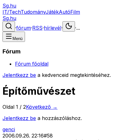
Sg.hu
IT/Tech
Tudomány
Játék
Autó
Film
Sg.hu
·
fórum
·
RSS
·
hírlevél
·
·
...
Menü
Fórum
Fórum főoldal
Jelentkezz be
a kedvenceid megtekintéséhez.
Építőművészet
Oldal
1
/
2
Következő →
Jelentkezz be
a hozzászóláshoz.
genci
2006.09.26. 22:16
#
58