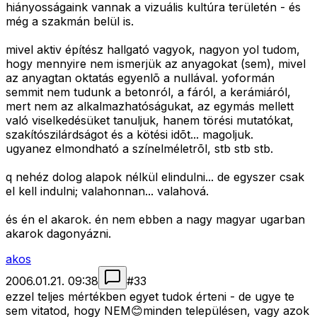
hiányosságaink vannak a vizuális kultúra területén - és
még a szakmán belül is.
mivel aktiv építész hallgató vagyok, nagyon yol tudom,
hogy mennyire nem ismerjük az anyagokat (sem), mivel
az anyagtan oktatás egyenlõ a nullával. yoformán
semmit nem tudunk a betonról, a fáról, a kerámiáról,
mert nem az alkalmazhatóságukat, az egymás mellett
való viselkedésüket tanuljuk, hanem törési mutatókat,
szakítószilárdságot és a kötési idõt... magoljuk.
ugyanez elmondható a színelméletrõl, stb stb stb.
q nehéz dolog alapok nélkül elindulni... de egyszer csak
el kell indulni; valahonnan... valahová.
és én el akarok. én nem ebben a nagy magyar ugarban
akarok dagonyázni.
akos
2006.01.21. 09:38
#
33
ezzel teljes mértékben egyet tudok érteni - de ugye te
sem vitatod, hogy NEM😊minden településen, vagy azok