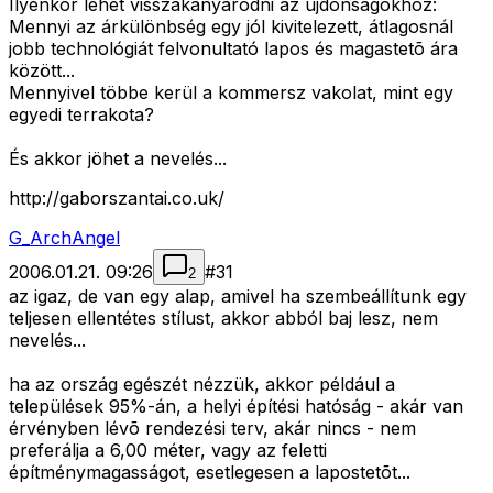
Ilyenkor lehet visszakanyarodni az újdonságokhoz:
Mennyi az árkülönbség egy jól kivitelezett, átlagosnál
jobb technológiát felvonultató lapos és magastetõ ára
között...
Mennyivel többe kerül a kommersz vakolat, mint egy
egyedi terrakota?
És akkor jöhet a nevelés...
http://gaborszantai.co.uk/
G_ArchAngel
2006.01.21. 09:26
#
31
2
az igaz, de van egy alap, amivel ha szembeállítunk egy
teljesen ellentétes stílust, akkor abból baj lesz, nem
nevelés...
ha az ország egészét nézzük, akkor például a
települések 95%-án, a helyi építési hatóság - akár van
érvényben lévõ rendezési terv, akár nincs - nem
preferálja a 6,00 méter, vagy az feletti
építménymagasságot, esetlegesen a lapostetõt...