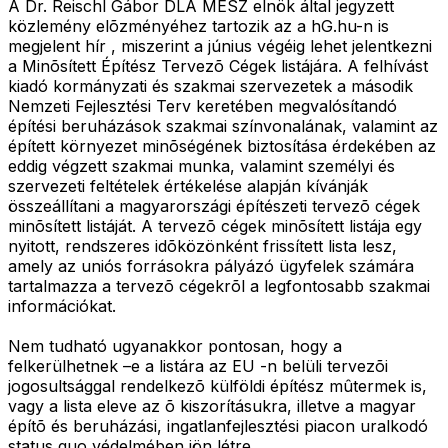
A Dr. Reischl Gábor DLA MÉSZ elnök által jegyzett
közlemény elõzményéhez tartozik az a hG.hu-n is
megjelent hír , miszerint a június végéig lehet jelentkezni
a Minõsített Építész Tervezõ Cégek listájára. A felhívást
kiadó kormányzati és szakmai szervezetek a második
Nemzeti Fejlesztési Terv keretében megvalósítandó
építési beruházások szakmai színvonalának, valamint az
épített környezet minõségének biztosítása érdekében az
eddig végzett szakmai munka, valamint személyi és
szervezeti feltételek értékelése alapján kívánják
összeállítani a magyarországi építészeti tervezõ cégek
minõsített listáját. A tervezõ cégek minõsített listája egy
nyitott, rendszeres idõközönként frissített lista lesz,
amely az uniós forrásokra pályázó ügyfelek számára
tartalmazza a tervezõ cégekrõl a legfontosabb szakmai
információkat.
Nem tudható ugyanakkor pontosan, hogy a
felkerülhetnek –e a listára az EU -n belüli tervezõi
jogosultsággal rendelkezõ külföldi építész mûtermek is,
vagy a lista eleve az õ kiszorításukra, illetve a magyar
építõ és beruházási, ingatlanfejlesztési piacon uralkodó
status quo védelmében jön létre.