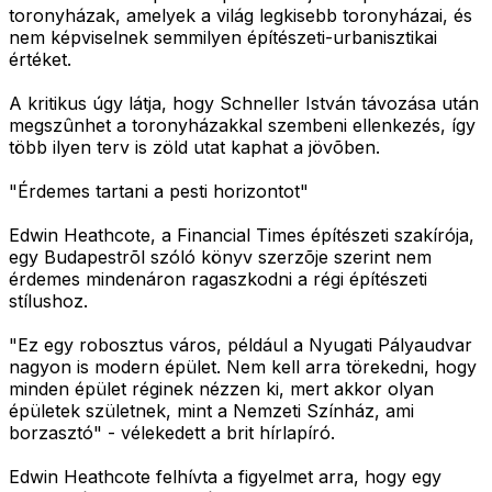
toronyházak, amelyek a világ legkisebb toronyházai, és
nem képviselnek semmilyen építészeti-urbanisztikai
értéket.
A kritikus úgy látja, hogy Schneller István távozása után
megszûnhet a toronyházakkal szembeni ellenkezés, így
több ilyen terv is zöld utat kaphat a jövõben.
"Érdemes tartani a pesti horizontot"
Edwin Heathcote, a Financial Times építészeti szakírója,
egy Budapestrõl szóló könyv szerzõje szerint nem
érdemes mindenáron ragaszkodni a régi építészeti
stílushoz.
"Ez egy robosztus város, például a Nyugati Pályaudvar
nagyon is modern épület. Nem kell arra törekedni, hogy
minden épület réginek nézzen ki, mert akkor olyan
épületek születnek, mint a Nemzeti Színház, ami
borzasztó" - vélekedett a brit hírlapíró.
Edwin Heathcote felhívta a figyelmet arra, hogy egy