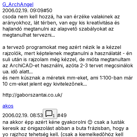
G_ArchAngel
2006.02.19. 09:09
#
50
csoda nem kell hozzá, ha van érzéke valakinek az
arányokhoz, lát térben, van egy kis kreatívitása és
hajlandó megtanulni az alapvetõ szabályokat az
megtanulhat tervezni...
a tervezõ programokat meg azért nézik le a kézzel
rajzolók, mert képtelenek megtanulni a használatát - én
suli után is rajzolam még kézzel, de mióta megtanultam
az ArchiCAD-et használni, azóta 2-3 tervet megcsinálok
ua. idõ alatt...
és nem kúsznak a méretek mm-eket, ami 1:100-ban már
10 cm-eket jelent egy kivitelezõnek...
http://gaborszantai.co.uk/
akos
2006.02.19. 08:53
#
49
1
na akkor épp azért kéne gyakorolni 😊 csak a lusták
keresik az önigazolást abban a buta frázisban, hogy a
yo rajzhoz tehetség kell. (csak a kiemelkedõhöz kell