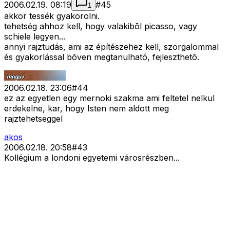
2006.02.19. 08:19
#
45
1
akkor tessék gyakorolni.
tehetség ahhoz kell, hogy valakibõl picasso, vagy
schiele legyen...
annyi rajztudás, ami az építészehez kell, szorgalommal
és gyakorlással bõven megtanulható, fejleszthetõ.
2006.02.18. 23:06
#
44
ez az egyetlen egy mernoki szakma ami feltetel nelkul
erdekelne, kar, hogy Isten nem aldott meg
rajztehetseggel
akos
2006.02.18. 20:58
#
43
Kollégium a londoni egyetemi városrészben...