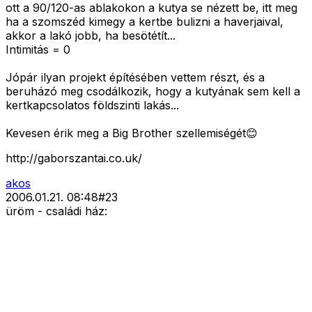
ott a 90/120-as ablakokon a kutya se nézett be, itt meg
ha a szomszéd kimegy a kertbe bulizni a haverjaival,
akkor a lakó jobb, ha besötétít...
Intimitás = 0
Jópár ilyan projekt építésében vettem részt, és a
beruházó meg csodálkozik, hogy a kutyának sem kell a
kertkapcsolatos földszinti lakás...
Kevesen érik meg a Big Brother szellemiségét😊
http://gaborszantai.co.uk/
akos
2006.01.21. 08:48
#
23
üröm - családi ház: