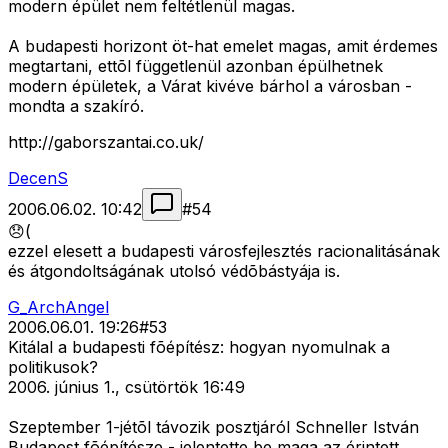
modern épület nem feltétlenül magas.
A budapesti horizont öt-hat emelet magas, amit érdemes
megtartani, ettõl függetlenül azonban épülhetnek
modern épületek, a Várat kivéve bárhol a városban -
mondta a szakíró.
http://gaborszantai.co.uk/
DecenS
2006.06.02. 10:42
#
54
😞(
ezzel elesett a budapesti városfejlesztés racionalitásának
és átgondoltságának utolsó védõbástyája is.
G_ArchAngel
2006.06.01. 19:26
#
53
Kitálal a budapesti fõépítész: hogyan nyomulnak a
politikusok?
2006. június 1., csütörtök 16:49
Szeptember 1-jétõl távozik posztjáról Schneller István
Budapest fõépítésze - jelentette be maga az érintett.