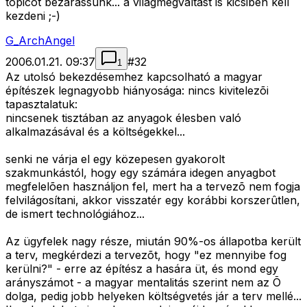
topicot bezárassunk... a világmegváltást is kicsiben kell
kezdeni ;-)
G_ArchAngel
2006.01.21. 09:37
#
32
1
Az utolsó bekezdésemhez kapcsolható a magyar
építészek legnagyobb hiányosága: nincs kivitelezõi
tapasztalatuk:
nincsenek tisztában az anyagok élesben való
alkalmazásával és a költségekkel...
senki ne várja el egy közepesen gyakorolt
szakmunkástól, hogy egy számára idegen anyagbot
megfelelõen használjon fel, mert ha a tervezõ nem fogja
felvilágosítani, akkor visszatér egy korábbi korszerûtlen,
de ismert technológiához...
Az ügyfelek nagy része, miután 90%-os állapotba került
a terv, megkérdezi a tervezõt, hogy "ez mennyibe fog
kerülni?" - erre az építész a hasára üt, és mond egy
arányszámot - a magyar mentalitás szerint nem az Õ
dolga, pedig jobb helyeken költségvetés jár a terv mellé...