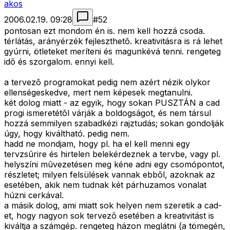
akos
2006.02.19. 09:28
#
52
pontosan ezt mondom én is. nem kell hozzá csoda.
térlátás, arányérzék fejleszthetõ. kreativitásra is rá lehet
gyúrni, ötleteket meríteni és magunkévá tenni. rengeteg
idõ és szorgalom. ennyi kell.
a tervezõ programokat pedig nem azért nézik olykor
ellenségeskedve, mert nem képesek megtanulni.
két dolog miatt - az egyik, hogy sokan PUSZTÁN a cad
progi ismeretétõl várják a boldogságot, és nem társul
hozzá semmilyen szabadkézi rajztudás; sokan gondolják
úgy, hogy kiváltható. pedig nem.
hadd ne mondjam, hogy pl. ha el kell menni egy
tervzsûrire és hirtelen belekérdeznek a tervbe, vagy pl.
helyszíni mûvezetésen meg kéne adni egy csomópontot,
részletet; milyen felsülések vannak ebbõl, azoknak az
esetében, akik nem tudnak két párhuzamos vonalat
húzni cerkával.
a másik dolog, ami miatt sok helyen nem szeretik a cad-
et, hogy nagyon sok tervezõ esetében a kreativitást is
kiváltja a számgép. rengeteg házon meglátni (a tömegén,