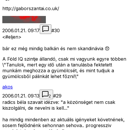
http://gaborszantai.co.uk/
2006.01.21. 09:17
#
30
<#eljen>
bár ez még mindig balkán és nem skandinávia 😞
A Föld IQ szintje állandó, csak mi vagyunk egyre többen
\"Tanulok, mert egy idő után a tanulásba fektetett
munkám meghozza a gyümölcsét, és mint tudjuk a
gyümölcsből pálinkát lehet főzni!\"
akos
2006.01.21. 09:13
#
29
2
radics béla szavait idézve: "a közönséget nem csak
kiszolgálni, de nevelni is kell..."
ha mindig mindenben az aktuális igényeket követnének,
sosem fejlõdnénk sehonnan sehova.. progressziv