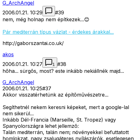
G_ArchAngel
2006.01.21. 10:29
#
39
nem, még holnap nem építkezek...😊
Pár mediterrán típus vázlat - érdekes árakkal...
http://gaborszantai.co.uk/
akos
2006.01.21. 10:27
#
38
1
hõha... sürgõs, most? este inkább nekiállnék majd...
G_ArchAngel
2006.01.21. 10:25
#
37
Akkor visszatérhetünk az építõmûvészetre...
Segíthetnél nekem keresni képeket, mert a google-lal
nem sikerül...
Inkább Dél-Francia (Marseille, St. Tropez) vagy
Spanyolországra lehet jellemzõ:
Talán mediterrán, talán nem; növényekkel befuttatott
homlokzat, nagy zsalugáteres nyílászárók, esetlegesen