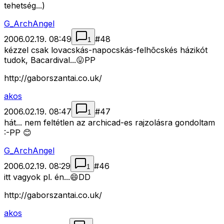
tehetség...)
G_ArchAngel
2006.02.19. 08:49
#
48
1
kézzel csak lovacskás-napocskás-felhõcskés házikót
tudok, Bacardival...😛PP
http://gaborszantai.co.uk/
akos
2006.02.19. 08:47
#
47
1
hát... nem feltétlen az archicad-es rajzolásra gondoltam
:-PP 😊
G_ArchAngel
2006.02.19. 08:29
#
46
1
itt vagyok pl. én...😄DD
http://gaborszantai.co.uk/
akos