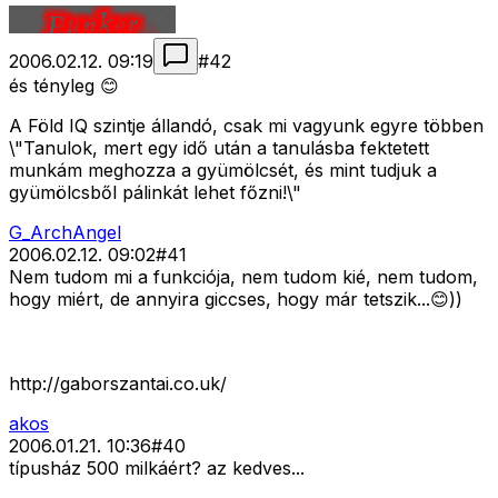
2006.02.12. 09:19
#
42
és tényleg 😊
A Föld IQ szintje állandó, csak mi vagyunk egyre többen
\"Tanulok, mert egy idő után a tanulásba fektetett
munkám meghozza a gyümölcsét, és mint tudjuk a
gyümölcsből pálinkát lehet főzni!\"
G_ArchAngel
2006.02.12. 09:02
#
41
Nem tudom mi a funkciója, nem tudom kié, nem tudom,
hogy miért, de annyira giccses, hogy már tetszik...😊))
http://gaborszantai.co.uk/
akos
2006.01.21. 10:36
#
40
típusház 500 milkáért? az kedves...