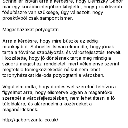
Schneller István arra a kérdésre, hogy Demszky Gábor
már egy korábbi interjúban kifejtette, hogy proaktívabb
fõépítészre van szüksége, úgy válaszolt, hogy
proaktívból csak sampont ismer.
Magasházakat potyogtatni
Arra a kérdésre, hogy mire büszke az eddigi
munkájából, Schneller István elmondta, hogy jónak
tartja a fõváros szabályozási és városfejlesztési terveit.
Hozzátette, hogy jó döntésnek tartja még mindig a
szigorú magasház-rendeletet, mert véleménye szerint
megfelelõ tömegközlekedés nélkül nem lehet
toronyházakat ide-oda potyogtatni a városban.
Végül elmondta, hogy döntésével szeretné felhívni a
figyelmet arra, hogy elismerve ugyan a magántõke
szerepét a városfejlesztésben, nem lehet átesni a ló
túloldalára, és alárendelni a közérdeket a
magánérdeknek.
http://gaborszantai.co.uk/