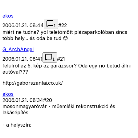
akos
2006.01.21. 08:44
#
22
1
miért ne tudna? yol teletömött plázaparkolóban sincs
több hely... és oda be tud 😊
G_ArchAngel
2006.01.21. 08:41
#
21
1
felülrõl az 5. kép az garázssor? Oda egy nõ betud állni
autóval???
http://gaborszantai.co.uk/
akos
2006.01.21. 08:34
#
20
mosonmagyaróvár - mûemléki rekonstrukció és
lakásépítés
- a helyszín: