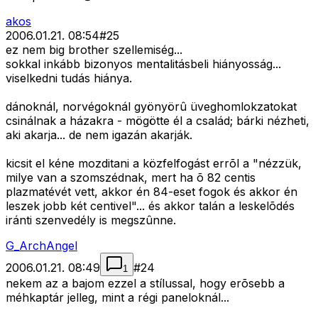
akos
2006.01.21. 08:54
#
25
ez nem big brother szellemiség...
sokkal inkább bizonyos mentalitásbeli hiányosság...
viselkedni tudás hiánya.
dánoknál, norvégoknál gyönyörû üveghomlokzatokat
csinálnak a házakra - mögötte él a család; bárki nézheti,
aki akarja... de nem igazán akarják.
kicsit el kéne mozditani a közfelfogást errõl a "nézzük,
milye van a szomszédnak, mert ha õ 82 centis
plazmatévét vett, akkor én 84-eset fogok és akkor én
leszek jobb két centivel"... és akkor talán a leskelõdés
iránti szenvedély is megszûnne.
G_ArchAngel
2006.01.21. 08:49
#
24
1
nekem az a bajom ezzel a stílussal, hogy erõsebb a
méhkaptár jelleg, mint a régi paneloknál...