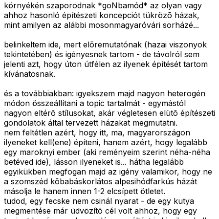
környékén szaporodnak *goNbamód* az olyan vagy
ahhoz hasonló építészeti koncepciót tükrözõ házak,
mint amilyen az alábbi mosonmagyaróvári sorházé...
belinkeltem ide, mert elõremutatónak (hazai viszonyok
tekintetében) és igényesnek tartom - de távolról sem
jelenti azt, hogy úton útfélen az ilyenek építését tartom
kívánatosnak.
és a továbbiakban: igyekszem majd nagyon heterogén
módon összeállítani a topic tartalmát - egymástól
nagyon eltérõ stílusokat, akár végletesen elütõ építészeti
gondolatok által tervezett házakat megmutatni.
nem feltétlen azért, hogy itt, ma, magyarországon
ilyeneket kell(ene) építeni, hanem azért, hogy legalább
egy maroknyi ember (aki reményeim szerint néha-néha
betéved ide), lásson ilyeneket is... hátha legalább
egyikükben megfogan majd az igény valamikor, hogy ne
a szomszéd kõbabáskorlátos alpesihódfarkús házát
másolja le hanem innen 1-2 elcsípett ötletet.
tudod, egy fecske nem csinál nyarat - de egy kutya
megmentése már üdvözítõ cél volt ahhoz, hogy egy