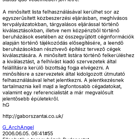
A minõsített lista felhasználásával kerülhet sor az
egyszerûsített közbeszerzési eljárásban, meghívásos
tervpályázatokban, tárgyalásos eljárással történõ
kiválasztásokban, illetve nem közpénzbõl történõ
beruházások esetében az összegyûjtött céginformációk
alapján történõ tájékozódás elõsegítésére, a leendõ
beruházásokban résztvevõ építész tervezõ cégek
kiválasztására. A minõsített listára történõ felkerüléshez
a kiválasztást, a felhívást kiadó szervezetek által
felállításra kerülõ bizottság fogja elvégezni. A
minõsítésre a szervezetek által kidolgozott útmutató
felhasználásával lehet jelentkezni. A jelentkezésnek
tartalmaznia kell majd a legfontosabb cégadatokat,
valamint egy referencialistát a már megvalósult
jelentõsebb épületekrõl.
hG
http://gaborszantai.co.uk/
G_ArchAngel
2006.06.05. 06:41
#
55