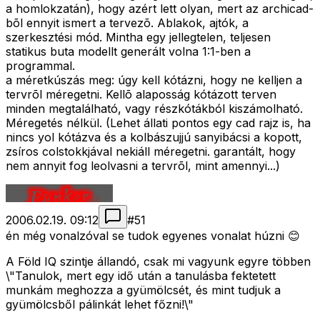
a homlokzatán), hogy azért lett olyan, mert az archicad-
bõl ennyit ismert a tervezõ. Ablakok, ajtók, a
szerkesztési mód. Mintha egy jellegtelen, teljesen
statikus buta modellt generált volna 1:1-ben a
programmal.
a méretkúszás meg: úgy kell kótázni, hogy ne kelljen a
tervrõl méregetni. Kellõ alaposság kótázott terven
minden megtalálható, vagy részkótákból kiszámolható.
Méregetés nélkül. (Lehet állati pontos egy cad rajz is, ha
nincs yol kótázva és a kolbászujjú sanyibácsi a kopott,
zsíros colstokkjával nekiáll méregetni. garantált, hogy
nem annyit fog leolvasni a tervrõl, mint amennyi...)
2006.02.19. 09:12
#
51
én még vonalzóval se tudok egyenes vonalat húzni 😊
A Föld IQ szintje állandó, csak mi vagyunk egyre többen
\"Tanulok, mert egy idő után a tanulásba fektetett
munkám meghozza a gyümölcsét, és mint tudjuk a
gyümölcsből pálinkát lehet főzni!\"