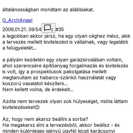
általánosságban mondtam az alábbiakat.
G_ArchAngel
2006.01.21. 09:54
#
35
1
a legjobban akkor jársz, ha egy olyan céghez mész, akik
a tervezés mellett kivitelezést is vállalnak, vagy legalább
a felügyeletét...
a pályám kezdetén egy olyan garázsirodában voltam,
ahol szerencsére építõanyag forgalmazás és kivitelezés
is volt, így a prospektusok pakolgatása mellett
megtanultam az habarcs-szánkó használatát vagy
koszorú vasalatot készíteni...
Nem kellett volna, de érdekelt...
Azóta nem tervezek olyan sok hülyeséget, mióta láttam
kivitelezéseket😊
Az, hogy nem akarsz beállni a sorba?
Ha megakarsz élni a tervezésbõl, akkor beállsz - és
minden különleges igényû ügyfél kicsit karácsonyi