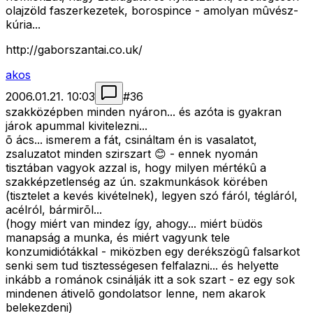
olajzöld faszerkezetek, borospince - amolyan mûvész-
kúria...
http://gaborszantai.co.uk/
akos
2006.01.21. 10:03
#
36
szakközépben minden nyáron... és azóta is gyakran
járok apummal kivitelezni...
õ ács... ismerem a fát, csináltam én is vasalatot,
zsaluzatot minden szirszart 😊 - ennek nyomán
tisztában vagyok azzal is, hogy milyen mértékû a
szakképzetlenség az ún. szakmunkások körében
(tisztelet a kevés kivételnek), legyen szó fáról, tégláról,
acélról, bármirõl...
(hogy miért van mindez így, ahogy... miért büdös
manapság a munka, és miért vagyunk tele
konzumidiótákkal - miközben egy derékszögû falsarkot
senki sem tud tisztességesen felfalazni... és helyette
inkább a románok csinálják itt a sok szart - ez egy sok
mindenen átivelõ gondolatsor lenne, nem akarok
belekezdeni)