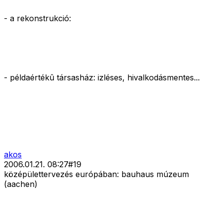
- a rekonstrukció:
- példaértékû társasház: izléses, hivalkodásmentes...
akos
2006.01.21. 08:27
#
19
középülettervezés európában: bauhaus múzeum
(aachen)