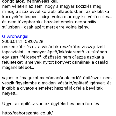
gondolatok, népnevelés kell.
nem véletlen az sem, hogy a magyar közizlés még
mindig a száz évvel korábbi állapotokban, az eklektika
környékén tesped... ideje volna már egy kis vérfrissités...
és nem tûzépbarokk házakat emelni neoprimitiv
stílusban - csak azért mert erre volna igény.
G_ArchAngel
2006.01.21. 09:07
#
28
részemrõl - és ez a vásárlók részérõl is visszajelzett
tapasztalat - a magyar építõ/lakásteremtõ kultúrában
egy zárt "félidegen" közösség nem díjazza azokat a
felületeket, amelyek nyitot könyvet csinálnak a család
magánéletébõl...
sajnos a "magukat menõmanónak tartó" építészek nem
veszik figyelembe a majdani vásárló/építtetõ igényeit, és
inkább a divatos elemeket használják fel a beváltak
helyett...
Ugye, az építész van az ügyfélért és nem fordítva...
http://gaborszantai.co.uk/