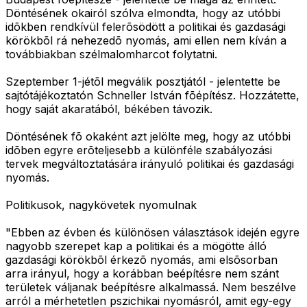
Döntésének okairól szólva elmondta, hogy az utóbbi
idõkben rendkívül felerõsödött a politikai és gazdasági
körökbõl rá nehezedõ nyomás, ami ellen nem kíván a
továbbiakban szélmalomharcot folytatni.
Szeptember 1-jétõl megválik posztjától - jelentette be
sajtótájékoztatón Schneller István fõépítész. Hozzátette,
hogy saját akaratából, békében távozik.
Döntésének fõ okaként azt jelölte meg, hogy az utóbbi
idõben egyre erõteljesebb a különféle szabályozási
tervek megváltoztatására irányuló politikai és gazdasági
nyomás.
Politikusok, nagykövetek nyomulnak
"Ebben az évben és különösen választások idején egyre
nagyobb szerepet kap a politikai és a mögötte álló
gazdasági körökbõl érkezõ nyomás, ami elsõsorban
arra irányul, hogy a korábban beépítésre nem szánt
területek váljanak beépítésre alkalmassá. Nem beszélve
arról a mérhetetlen pszichikai nyomásról, amit egy-egy