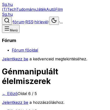
Sg.hu
IT/Tech
Tudomány
Játék
Autó
Film
Sg.hu
·
fórum
·
RSS
·
hírlevél
·
·
...
Menü
Fórum
Fórum főoldal
Jelentkezz be
a kedvenceid megtekintéséhez.
Génmanipulált
élelmiszerek
← Előző
Oldal
6
/
5
Jelentkezz be
a hozzászóláshoz.