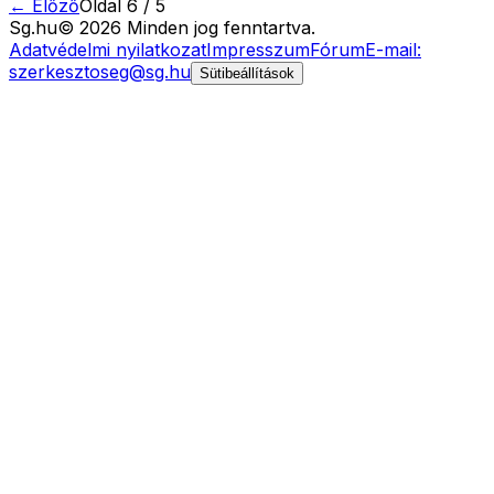
← Előző
Oldal
6
/
5
Sg
.hu
©
2026
Minden jog fenntartva.
Adatvédelmi nyilatkozat
Impresszum
Fórum
E-mail:
szerkesztoseg@sg.hu
Sütibeállítások