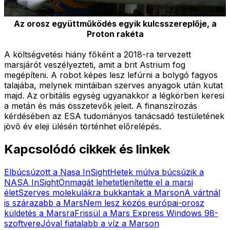
Az orosz együttműködés egyik kulcsszereplője, a
Proton rakéta
A költségvetési hiány főként a 2018-ra tervezett
marsjárót veszélyezteti, amit a brit Astrium fog
megépíteni. A robot képes lesz lefúrni a bolygó fagyos
talajába, melynek mintáiban szerves anyagok után kutat
majd. Az orbitális egység ugyanakkor a légkörben keresi
a metán és más összetevők jeleit. A finanszírozás
kérdésében az ESA tudományos tanácsadó testületének
jövő év eleji ülésén történhet előrelépés.
Kapcsolódó cikkek és linkek
Elbúcsúzott a Nasa InSight
Hetek múlva búcsúzik a
NASA InSight
Önmagát lehetetlenítette el a marsi
élet
Szerves molekulákra bukkantak a Marson
A vártnál
is szárazabb a Mars
Nem lesz közös európai-orosz
küldetés a Marsra
Frissül a Mars Express Windows 98-
szoftvere
Jóval fiatalabb a víz a Marson