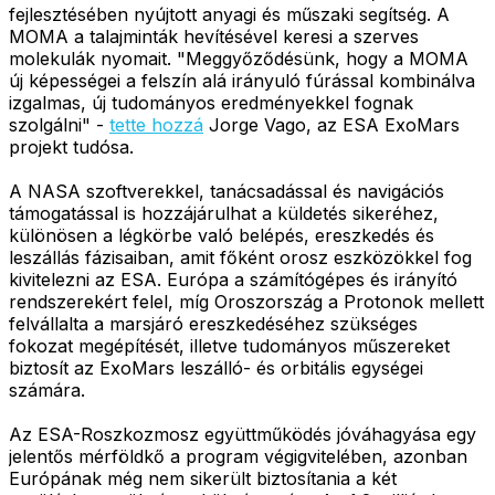
fejlesztésében nyújtott anyagi és műszaki segítség. A
MOMA a talajminták hevítésével keresi a szerves
molekulák nyomait. "Meggyőződésünk, hogy a MOMA
új képességei a felszín alá irányuló fúrással kombinálva
izgalmas, új tudományos eredményekkel fognak
szolgálni" -
tette hozzá
Jorge Vago, az ESA ExoMars
projekt tudósa.
A NASA szoftverekkel, tanácsadással és navigációs
támogatással is hozzájárulhat a küldetés sikeréhez,
különösen a légkörbe való belépés, ereszkedés és
leszállás fázisaiban, amit főként orosz eszközökkel fog
kivitelezni az ESA. Európa a számítógépes és irányító
rendszerekért felel, míg Oroszország a Protonok mellett
felvállalta a marsjáró ereszkedéséhez szükséges
fokozat megépítését, illetve tudományos műszereket
biztosít az ExoMars leszálló- és orbitális egységei
számára.
Az ESA-Roszkozmosz együttműködés jóváhagyása egy
jelentős mérföldkő a program végigvitelében, azonban
Európának még nem sikerült biztosítania a két