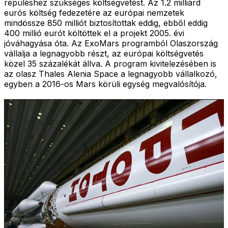
repüléshez szükséges költségvetést. Az 1.2 milliárd
eurós költség fedezetére az európai nemzetek
mindössze 850 milliót biztosítottak eddig, ebből eddig
400 millió eurót költöttek el a projekt 2005. évi
jóváhagyása óta. Az ExoMars programból Olaszország
vállalja a legnagyobb részt, az európai költségvetés
közel 35 százalékát állva. A program kivitelezésében is
az olasz Thales Alenia Space a legnagyobb vállalkozó,
egyben a 2016-os Mars körüli egység megvalósítója.