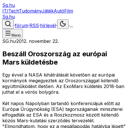
Sg.hu
IT/Tech
Tudomány
Játék
Autó
Film
Sg.hu
·
fórum
·
RSS
·
hírlevél
·
·
...
Menü
SG.hu
·
2012. november 22.
Beszáll Oroszország az európai
Mars küldetésbe
Egy évvel a NASA kihátrálását követően az európai
kormányok megegyeztek az Oroszországgal kötendő
együttműködést illetően. Az ExoMars küldetés 2018-ban
juthat el a vörös bolygóra.
Két napos Nápolyban tartandó konferenciájuk előtt az
Európai Űrügynökség (ESA) tagországainak miniszterei
elfogadták az ESA és a Roszkozmosz között kötendő
közös Mars-kutatási szerződés tervezetét.
"Elmondhatom, hogy ez a megállapodás hatályba lépett"