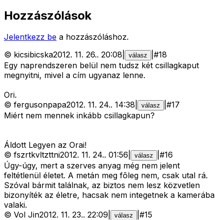
Hozzászólások
Jelentkezz be
a hozzászóláshoz.
©
kicsibicska
2012. 11. 26.
.
20:08
|
|
#
18
válasz
Egy naprendszeren belül nem tudsz két csillagkaput
megnyitni, mivel a cím ugyanaz lenne.
Ori.
©
fergusonpapa
2012. 11. 24.
.
14:38
|
|
#
17
válasz
Miért nem mennek inkább csillagkapun?
Áldott Legyen az Orai!
©
fszrtkvltzttni
2012. 11. 24.
.
01:56
|
|
#
16
válasz
Úgy-úgy, mert a szerves anyag még nem jelent
feltétlenül életet. A metán meg fõleg nem, csak utal rá.
Szóval bármit találnak, az biztos nem lesz közvetlen
bizonyíték az életre, hacsak nem integetnek a kamerába
valaki.
©
Vol Jin
2012. 11. 23.
.
22:09
|
|
#
15
válasz