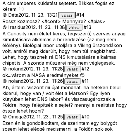
A cím emberes küldetést sejtetett. Blikkes fogás ez
kérem. :-)
©
Déta
2012. 11. 23.
.
13:21
|
|
#
14
válasz
Rossz kozmosz? <#conf>
Mennyire? <#pias>
©
Irasidus
2012. 11. 23.
.
11:38
|
|
#
13
válasz
A Curiosity nem életet keres, (egyszerû) szerves anyag
kimutatására alkalmas a berendezése (az meg nem
élõlény). Biológiai labor utoljára a Viking ûrszondákon
volt, amirõl meg kiderült, hogy nem túl megbízható.
Lehet, hogy tesznek rá DNS kimutatására alkalmas
chipet is. A szonda mûszerei még nem véglegesek.
©
noland
2012. 11. 23.
.
11:28
|
|
#
12
válasz
ok...várom a NASA eredményeket 😊
©
noland
2012. 11. 23.
.
11:26
|
|
#
11
válasz
Ah, értem. Viszont mi újat mondhat, ha heteken belül
kiderül, hogy van / volt élet a Marson? Egy ilyen
kütyüben lehet DNS labor? és visszasugározzák a
Földre, hogy felépítsék a sejtet? mennyi a realitása hogy
össze lehet hozni?
©
Omega
2012. 11. 23.
.
11:25
|
|
#
10
válasz
Ezen én is gondolkodtam, de szerintem egy bolygót
sosem lehet eléggé megismerni, a Földön sok-sok