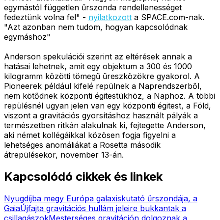
egymástól független űrszonda rendellenességet
fedeztünk volna fel" -
nyilatkozott
a SPACE.com-nak.
"Azt azonban nem tudom, hogyan kapcsolódnak
egymáshoz"
Anderson spekulációi szerint az eltérések annak a
hatásai lehetnek, amit egy objektum a 300 és 1000
kilogramm közötti tömegű űreszközökre gyakorol. A
Pioneerek például kifelé repülnek a Naprendszerből,
nem kötődnek központi égitestükhöz, a Naphoz. A többi
repülésnél ugyan jelen van egy központi égitest, a Föld,
viszont a gravitációs gyorsításhoz használt pályák a
természetben ritkán alakulnak ki, fejtegette Anderson,
aki német kollégáikkal közösen fogja figyelni a
lehetséges anomáliákat a Rosetta második
átrepülésekor, november 13-án.
Kapcsolódó cikkek és linkek
Nyugdíjba megy Európa galaxiskutató űrszondája, a
Gaia
Újfajta gravitációs hullám jeleire bukkantak a
csillagászok
Mesterséges gravitáción dolgoznak a