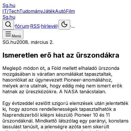
Sg.hu
IT/Tech
Tudomány
Játék
Autó
Film
Sg.hu
·
fórum
·
RSS
·
hírlevél
·
·
...
Menü
SG.hu
·
2008. március 2.
Ismeretlen erő hat az űrszondákra
Meglepő módon öt, a Föld mellett elhaladó űrszonda
mozgásában is váratlan anomáliákat tapasztaltak,
hasonlókat az úgynevezett Pioneer-anomáliához,
melyek arra utalnak, hogy eddig még nem ismert erők
hatnak az űreszközökre. A NASA tanácstalan.
Egy évtizeddel ezelőtt szigorú elemzések után jelentették
ki, hogy azonos rendellenességek tapasztalhatók a
Naprendszerből kilépni készülő Pioneer 10 és 11
űrszondáknál. Mindkettő látszólag egy parányi, konstans
lassulást tanúsít, a jelenségre azóta sem sikerült