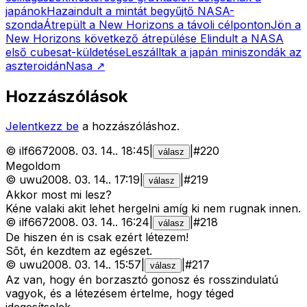
japánok
Hazaindult a mintát begyűjtő NASA-
szonda
Átrepült a New Horizons a távoli célponton
Jön a
New Horizons következő átrepülése
Elindult a NASA
első cubesat-küldetése
Leszálltak a japán miniszondák az
aszteroidán
Nasa
↗
Hozzászólások
Jelentkezz be
a hozzászóláshoz.
©
ilf667
2008. 03. 14.
.
18:45
|
|
#
220
válasz
Megoldom
©
uwu
2008. 03. 14.
.
17:19
|
|
#
219
válasz
Akkor most mi lesz?
Kéne valaki akit lehet hergelni amíg ki nem rugnak innen.
©
ilf667
2008. 03. 14.
.
16:24
|
|
#
218
válasz
De hiszen én is csak ezért létezem!
Sõt, én kezdtem az egészet.
©
uwu
2008. 03. 14.
.
15:57
|
|
#
217
válasz
Az van, hogy én borzasztó gonosz és rosszindulatú
vagyok, és a létezésem értelme, hogy téged