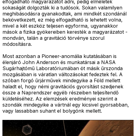
elfogadható magyarázatot adni, pedig elméletek
sokaságát dolgozták ki a tudósok. Sokan valamilyen
meghibásodásra gyanakodtak, ami mindkét szondánál
bekövetkezett, ez még elfogadható is lehetett volna,
mivel a két eszköz teljesen egyforma, ugyanakkor
mások a fizika gyökereiben keresték a magyarázatot -
mondván, talán a gravitáció törvénye szorul
módosításra.
Most azonban a Pioneer-anomália kutatásában is
élenjáró John Anderson és munkatársai a NASA
Sugárhajtómű Laboratóriumában öt másik űrszonda
mozgásában is váratlan változásokat fedeztek fel. A
szóban forgó űrjárművek mindegyike a Föld mellett
haladt el, hogy némi gravitációs gyorsítást szedjenek
össze a Naprendszer egyéb részeiben teljesítendő
küldetéséhez. Az elemzések eredményei szerint a
szondák mindegyike a vártnál egy kicsivel gyorsabban,
vagy lassabban suhant el bolygónk mellett.