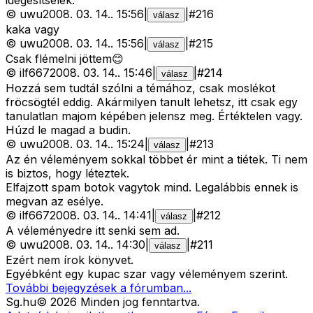
idegesítselek.
©
uwu
2008. 03. 14.
.
15:56
|
|
#
216
válasz
kaka vagy
©
uwu
2008. 03. 14.
.
15:56
|
|
#
215
válasz
Csak flémelni jöttem😊
©
ilf667
2008. 03. 14.
.
15:46
|
|
#
214
válasz
Hozzá sem tudtál szólni a témához, csak moslékot
fröcsögtél eddig. Akármilyen tanult lehetsz, itt csak egy
tanulatlan majom képében jelensz meg. Értéktelen vagy.
Húzd le magad a budin.
©
uwu
2008. 03. 14.
.
15:24
|
|
#
213
válasz
Az én véleményem sokkal többet ér mint a tiétek. Ti nem
is biztos, hogy léteztek.
Elfajzott spam botok vagytok mind. Legalábbis ennek is
megvan az esélye.
©
ilf667
2008. 03. 14.
.
14:41
|
|
#
212
válasz
A véleményedre itt senki sem ad.
©
uwu
2008. 03. 14.
.
14:30
|
|
#
211
válasz
Ezért nem írok könyvet.
Egyébként egy kupac szar vagy véleményem szerint.
További bejegyzések a fórumban...
Sg
.hu
©
2026
Minden jog fenntartva.