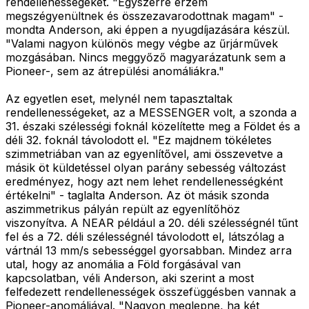
rendellenességeket. "Egyszerre érzem
megszégyenültnek és összezavarodottnak magam" -
mondta Anderson, aki éppen a nyugdíjazására készül.
"Valami nagyon különös megy végbe az űrjárművek
mozgásában. Nincs meggyőző magyarázatunk sem a
Pioneer-, sem az átrepülési anomáliákra."
Az egyetlen eset, melynél nem tapasztaltak
rendellenességeket, az a MESSENGER volt, a szonda a
31. északi szélességi foknál közelítette meg a Földet és a
déli 32. foknál távolodott el. "Ez majdnem tökéletes
szimmetriában van az egyenlítővel, ami összevetve a
másik öt küldetéssel olyan parány sebesség változást
eredményez, hogy azt nem lehet rendellenességként
értékelni" - taglalta Anderson. Az öt másik szonda
aszimmetrikus pályán repült az egyenlítőhöz
viszonyítva. A NEAR például a 20. déli szélességnél tűnt
fel és a 72. déli szélességnél távolodott el, látszólag a
vártnál 13 mm/s sebességgel gyorsabban. Mindez arra
utal, hogy az anomália a Föld forgásával van
kapcsolatban, véli Anderson, aki szerint a most
felfedezett rendellenességek összefüggésben vannak a
Pioneer-anomáliával. "Nagyon meglepne, ha két