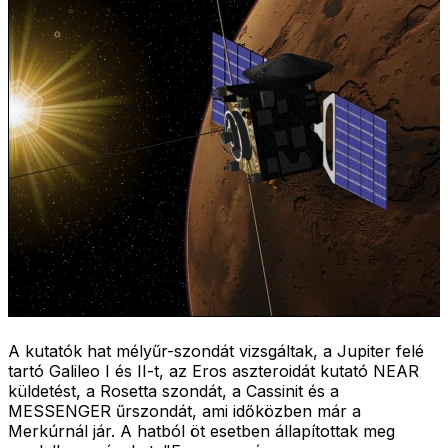
A kutatók hat mélyűr-szondát vizsgáltak, a Jupiter felé
tartó Galileo I és II-t, az Eros aszteroidát kutató NEAR
küldetést, a Rosetta szondát, a Cassinit és a
MESSENGER űrszondát, ami időközben már a
Merkúrnál jár. A hatból öt esetben állapítottak meg