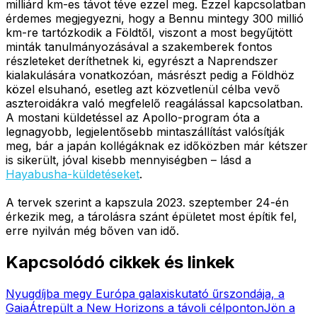
milliárd km-es távot téve ezzel meg. Ezzel kapcsolatban
érdemes megjegyezni, hogy a Bennu mintegy 300 millió
km-re tartózkodik a Földtől, viszont a most begyűjtött
minták tanulmányozásával a szakemberek fontos
részleteket deríthetnek ki, egyrészt a Naprendszer
kialakulására vonatkozóan, másrészt pedig a Földhöz
közel elsuhanó, esetleg azt közvetlenül célba vevő
aszteroidákra való megfelelő reagálással kapcsolatban.
A mostani küldetéssel az Apollo-program óta a
legnagyobb, legjelentősebb mintaszállítást valósítják
meg, bár a japán kollégáknak ez időközben már kétszer
is sikerült, jóval kisebb mennyiségben – lásd a
Hayabusha-küldetéseket
.
A tervek szerint a kapszula 2023. szeptember 24-én
érkezik meg, a tárolásra szánt épületet most építik fel,
erre nyilván még bőven van idő.
Kapcsolódó cikkek és linkek
Nyugdíjba megy Európa galaxiskutató űrszondája, a
Gaia
Átrepült a New Horizons a távoli célponton
Jön a