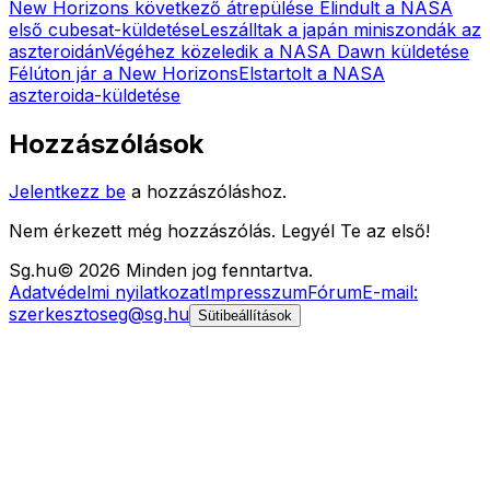
New Horizons következő átrepülése
Elindult a NASA
első cubesat-küldetése
Leszálltak a japán miniszondák az
aszteroidán
Végéhez közeledik a NASA Dawn küldetése
Félúton jár a New Horizons
Elstartolt a NASA
aszteroida-küldetése
Hozzászólások
Jelentkezz be
a hozzászóláshoz.
Nem érkezett még hozzászólás. Legyél Te az első!
Sg
.hu
©
2026
Minden jog fenntartva.
Adatvédelmi nyilatkozat
Impresszum
Fórum
E-mail:
szerkesztoseg@sg.hu
Sütibeállítások