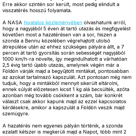
Erre akkor szintén sor került, most pedig elindult a
visszatérés hosszú folyamata.
A NASA
hivatalos közleményében
olvashatunk arról,
hogy a nagyjából 5 éven át tartó utazás és megfigyelést
követően most a hazatérésen van a sor, hiszen a
szonda a Bennu közelében végrehajtott utolsó
átrepülése után az ehhez szükséges pályára állt, a 7
percen át tartó gyorsítás során sebességét nagyjából
1000 km/h-ra növelte, így megindulhatott a várhatóan
2,5 évig tartó újabb utazás, amelynek végén már a
Földön várják majd a begyűjtött mintákat, pontosabban
az azokat tartalmazó kapszulát. Azt pontosan még nem
tudjuk, hogy a mintákból mennyit sikerült eltárolni,
ennek súlyát előzetesen kicsit 1 kg alá becsülték, azóta
azonban még tovább csökkent a szám, bár konkrét
választ csak akkor kapunk majd az ezzel kapcsolatos
kérdésekre, amikor a kapszulát a Földön veszik majd
szemügyre.
A hazatérés nem egyenes pályán történik, a szonda
ezalatt kétszer is megkerüli majd a Napot, több mint 2