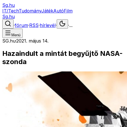
Sg.hu
IT/Tech
Tudomány
Játék
Autó
Film
Sg.hu
·
fórum
·
RSS
·
hírlevél
·
·
...
Menü
SG.hu
·
2021. május 14.
Hazaindult a mintát begyűjtő NASA-
szonda