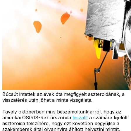
Búcsút intettek az évek óta megfigyelt aszteroidának, a
visszatérés után jöhet a minta vizsgálata.
Tavaly októberben mi is beszámoltunk arról, hogy az
amerikai OSIRIS-Rex űrszonda
leszállt
a számára kijelölt
aszteroida felszínére, hogy ezt követően begyűjtse a
szakemberek által olyannyira áhított helyszíni mintát.