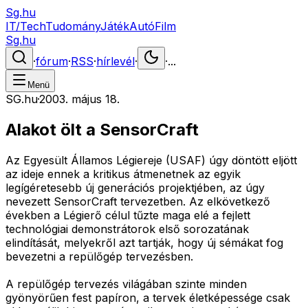
Sg.hu
IT/Tech
Tudomány
Játék
Autó
Film
Sg.hu
·
fórum
·
RSS
·
hírlevél
·
·
...
Menü
SG.hu
·
2003. május 18.
Alakot ölt a SensorCraft
Az Egyesült Államos Légiereje (USAF) úgy döntött eljött
az ideje ennek a kritikus átmenetnek az egyik
legígéretesebb új generációs projektjében, az úgy
nevezett SensorCraft tervezetben. Az elkövetkező
években a Légierő célul tűzte maga elé a fejlett
technológiai demonstrátorok első sorozatának
elindítását, melyekről azt tartják, hogy új sémákat fog
bevezetni a repülőgép tervezésben.
A repülőgép tervezés világában szinte minden
gyönyörűen fest papíron, a tervek életképessége csak