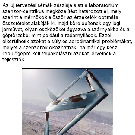
Az új tervezési sémák zászlaja alatt a laboratórium
szenzor-centrikus megközelítést határozott el, mely
szerint a mérnökök először az érzékelők optimális
összetételét alakítják ki, majd köré építenek egy légi
járművet, olyan eszközöket ágyazva a szárnyakba és a
géptörzsbe, mint például a radarnyílások. Ezzel
elkerülhetik azokat a súly és aerodinamikai problémákat,
melyet a szenzorok okozhatnak, ha már egy kész
repülőgépre kell felpakolászni azokat, érvelnek a
fejlesztők.