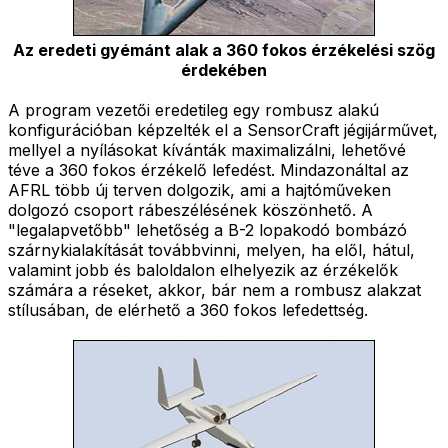
Az eredeti gyémánt alak a 360 fokos érzékelési szög
érdekében
A program vezetői eredetileg egy rombusz alakú
konfigurációban képzelték el a SensorCraft jégijárművet,
mellyel a nyílásokat kívánták maximalizálni, lehetővé
téve a 360 fokos érzékelő lefedést. Mindazonáltal az
AFRL több új terven dolgozik, ami a hajtóműveken
dolgozó csoport rábeszélésének köszönhető. A
"legalapvetőbb" lehetőség a B-2 lopakodó bombázó
szárnykialakítását továbbvinni, melyen, ha elől, hátul,
valamint jobb és baloldalon elhelyezik az érzékelők
számára a réseket, akkor, bár nem a rombusz alakzat
stílusában, de elérhető a 360 fokos lefedettség.