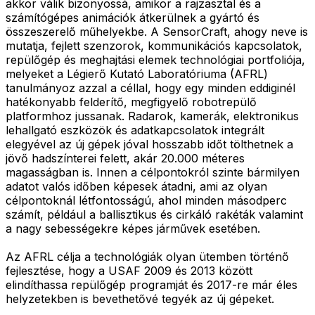
akkor válik bizonyossá, amikor a rajzasztal és a
számítógépes animációk átkerülnek a gyártó és
összeszerelő műhelyekbe. A SensorCraft, ahogy neve is
mutatja, fejlett szenzorok, kommunikációs kapcsolatok,
repülőgép és meghajtási elemek technológiai portfoliója,
melyeket a Légierő Kutató Laboratóriuma (AFRL)
tanulmányoz azzal a céllal, hogy egy minden eddiginél
hatékonyabb felderítő, megfigyelő robotrepülő
platformhoz jussanak. Radarok, kamerák, elektronikus
lehallgató eszközök és adatkapcsolatok integrált
elegyével az új gépek jóval hosszabb időt tölthetnek a
jövő hadszínterei felett, akár 20.000 méteres
magasságban is. Innen a célpontokról szinte bármilyen
adatot valós időben képesek átadni, ami az olyan
célpontoknál létfontosságú, ahol minden másodperc
számít, például a ballisztikus és cirkáló rakéták valamint
a nagy sebességekre képes járművek esetében.
Az AFRL célja a technológiák olyan ütemben történő
fejlesztése, hogy a USAF 2009 és 2013 között
elindíthassa repülőgép programját és 2017-re már éles
helyzetekben is bevethetővé tegyék az új gépeket.