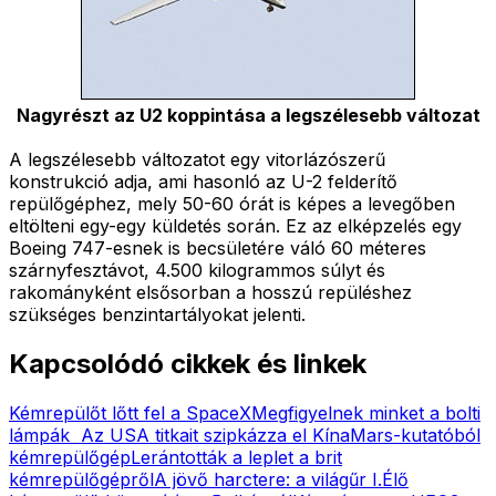
Nagyrészt az U2 koppintása a legszélesebb változat
A legszélesebb változatot egy vitorlázószerű
konstrukció adja, ami hasonló az U-2 felderítő
repülőgéphez, mely 50-60 órát is képes a levegőben
eltölteni egy-egy küldetés során. Ez az elképzelés egy
Boeing 747-esnek is becsületére váló 60 méteres
szárnyfesztávot, 4.500 kilogrammos súlyt és
rakományként elsősorban a hosszú repüléshez
szükséges benzintartályokat jelenti.
Kapcsolódó cikkek és linkek
Kémrepülőt lőtt fel a SpaceX
Megfigyelnek minket a bolti
lámpák
Az USA titkait szipkázza el Kína
Mars-kutatóból
kémrepülőgép
Lerántották a leplet a brit
kémrepülőgépről
A jövő harctere: a világűr I.
Élő