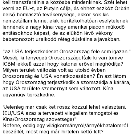
kell transzferálnia a közösbe mindenkinek. Szét lehet
verni az EU-t, ez Putyin célja, és ehhez eszköz Orbán
belső bomlasztó tevékenysége, ekkor sok kis
nemzetállam lenne, akik borítékolhatóan esélytelenek
lennének a nagy kínai vagy amerikai piacon működő
entitásokhoz képest, de az élükön lévő vékony
bebetonozott uralkodó réteg dúskálna a javakban.
"az USA terjeszkedeset Oroszorszag fele sem igazan."
Mesélj, ki fenyegeti Oroszországot(aki ki van tömve
ICBM-ekkel) azzal hogy katonai erővel meghódítja?
Milyen területi változás volt az utolsó évben
Oroszország és USA vonatkozásában? Én azt látom
hogy Oroszország terjeszkedik a szomszédja a kárára,
az USA területe szemernyit sem változott. Kína
ugyanúgy tejrszkedne.
"Jelenleg mar csak ket rossz kozzul lehet valasztani.
(EU/USA azaz a tervezett vilagallam tamogatoi es
Kina/Oroszorszag szovetsege)"
Nofene, eddig egy világkormányról/árnyékhatalomról
beszéltél, most meg már hirtelen kettő lett?