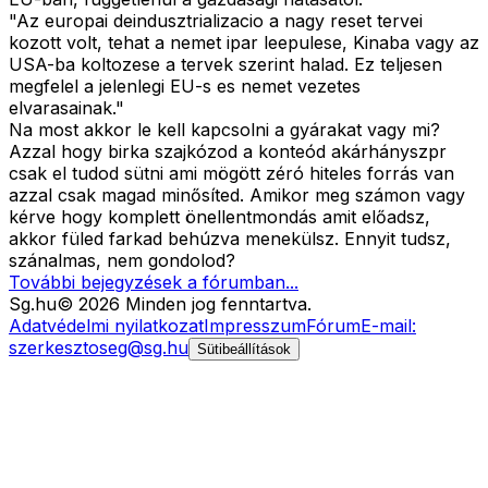
"Az europai deindusztrializacio a nagy reset tervei
kozott volt, tehat a nemet ipar leepulese, Kinaba vagy az
USA-ba koltozese a tervek szerint halad. Ez teljesen
megfelel a jelenlegi EU-s es nemet vezetes
elvarasainak."
Na most akkor le kell kapcsolni a gyárakat vagy mi?
Azzal hogy birka szajkózod a konteód akárhányszpr
csak el tudod sütni ami mögött zéró hiteles forrás van
azzal csak magad minősíted. Amikor meg számon vagy
kérve hogy komplett önellentmondás amit előadsz,
akkor füled farkad behúzva menekülsz. Ennyit tudsz,
szánalmas, nem gondolod?
További bejegyzések a fórumban...
Sg
.hu
©
2026
Minden jog fenntartva.
Adatvédelmi nyilatkozat
Impresszum
Fórum
E-mail:
szerkesztoseg@sg.hu
Sütibeállítások