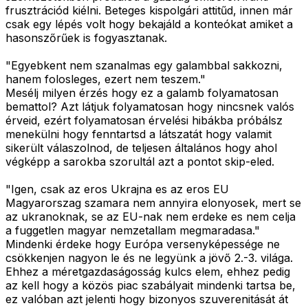
frusztrációd kiélni. Beteges kispolgári attitűd, innen már
csak egy lépés volt hogy bekajáld a konteókat amiket a
hasonszőrűek is fogyasztanak.
"Egyebkent nem szanalmas egy galambbal sakkozni,
hanem folosleges, ezert nem teszem."
Mesélj milyen érzés hogy ez a galamb folyamatosan
bemattol? Azt látjuk folyamatosan hogy nincsnek valós
érveid, ezért folyamatosan érvelési hibákba próbálsz
menekülni hogy fenntartsd a látszatát hogy valamit
sikerült válaszolnod, de teljesen általános hogy ahol
végképp a sarokba szorultál azt a pontot skip-eled.
"Igen, csak az eros Ukrajna es az eros EU
Magyarorszag szamara nem annyira elonyosek, mert se
az ukranoknak, se az EU-nak nem erdeke es nem celja
a fuggetlen magyar nemzetallam megmaradasa."
Mindenki érdeke hogy Európa versenyképessége ne
csökkenjen nagyon le és ne legyünk a jövő 2.-3. világa.
Ehhez a méretgazdaságosság kulcs elem, ehhez pedig
az kell hogy a közös piac szabályait mindenki tartsa be,
ez valóban azt jelenti hogy bizonyos szuverenitását át