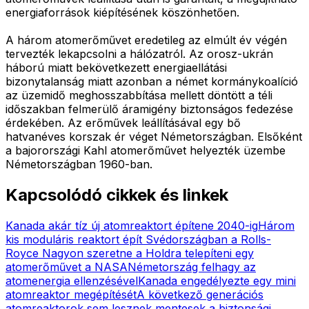
energiaforrások kiépítésének köszönhetően.
A három atomerőművet eredetileg az elmúlt év végén
tervezték lekapcsolni a hálózatról. Az orosz-ukrán
háború miatt bekövetkezett energiaellátási
bizonytalanság miatt azonban a német kormánykoalíció
az üzemidő meghosszabbítása mellett döntött a téli
időszakban felmerülő áramigény biztonságos fedezése
érdekében. Az erőművek leállításával egy bő
hatvanéves korszak ér véget Németországban. Elsőként
a bajorországi Kahl atomerőművet helyezték üzembe
Németországban 1960-ban.
Kapcsolódó cikkek és linkek
Kanada akár tíz új atomreaktort építene 2040-ig
Három
kis moduláris reaktort épít Svédországban a Rolls-
Royce
Nagyon szeretne a Holdra telepíteni egy
atomerőművet a NASA
Németország felhagy az
atomenergia ellenzésével
Kanada engedélyezte egy mini
atomreaktor megépítését
A következő generációs
atomreaktorok sem lesznek mentesek a biztonsági