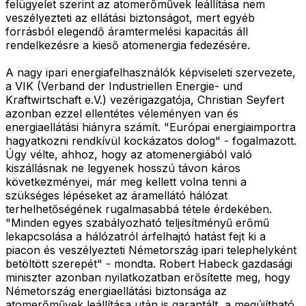
felügyelet szerint az atomerőművek leállítása nem
veszélyezteti az ellátási biztonságot, mert egyéb
forrásból elegendő áramtermelési kapacitás áll
rendelkezésre a kieső atomenergia fedezésére.
A nagy ipari energiafelhasználók képviseleti szervezete,
a VIK (Verband der Industriellen Energie- und
Kraftwirtschaft e.V.) vezérigazgatója, Christian Seyfert
azonban ezzel ellentétes véleményen van és
energiaellátási hiányra számít. "Európai energiaimportra
hagyatkozni rendkívül kockázatos dolog" - fogalmazott.
Úgy vélte, ahhoz, hogy az atomenergiából való
kiszállásnak ne legyenek hosszú távon káros
következményei, már meg kellett volna tenni a
szükséges lépéseket az áramellátó hálózat
terhelhetőségének rugalmasabbá tétele érdekében.
"Minden egyes szabályozható teljesítményű erőmű
lekapcsolása a hálózatról árfelhajtó hatást fejt ki a
piacon és veszélyezteti Németország ipari telephelyként
betöltött szerepét" - mondta. Robert Habeck gazdasági
miniszter azonban nyilatkozatban erősítette meg, hogy
Németország energiaellátási biztonsága az
atomerőművek leállítása után is garantált, a megújítható