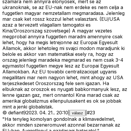
szamara nem annyira elonyosek, mert se az
ukranoknak, se az EU-nak nem erdeke es nem celja a
fuggetlen magyar nemzetallam megmaradasa. Jelenleg
mar csak ket rossz kozzul lehet valasztani. (EU/USA
azaz a tervezett vilagallam tamogatoi es
Kina/Oroszorszag szovetsege) A magyar vezetes
megprobal annyira fuggetlen maradni amennyire csak
lehet, hogy ha megis letrejonne az Europai Egyesult
Allamok, akkor lehetoleg mi svajci modon maradjunk ki
belole es akkor van matematikai esely ra, hogy az
orszag jelenlegi maradeka megmarad es nem csak 3-4
egymastol fuggetlen megye lesz az Europai Egyesult
Allamokban. Az EU tovabbi centralizaciojat ugyanis
megallitani mar nem nagyon lehet, mint ahogy az USA
terjeszkedeset Oroszorszag fele sem igazan. Ha
elbuknak az oroszok es nyugati babkormanyuk lesz, az
lenne igazan gaz, mert onnantol Kina marad csak az
amerikai globalizmus ellenpulusakent es ok se jobbak
mint a jenki globalistak.
©
defiant9
2023. 04. 21.
.
20:10
|
|
#
23
válasz
"Ha tenyleg komolyan gondolnak a klimavedelmet,
akkor minden szeneromuvet azonnal bezarnanak az
EU-ban, fuggetlenul a gazdasagi hatasatol."