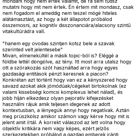
mondani hogy nem értek valamit, de rá sem tudsz
mutatni hogy mit nem értek. Én értem mit mondasz, csak
nem fogadom el ameddig nem teszel mögé hiteles
alátámasztást, az hogy a két állapotot próbálod
összemosni, az kognitív disszonanciára/alacsony szintű
vitakultúrádra vall.
"hanem egy ovodas szintjen kotsz bele a szavak
szerinted velt jelentesebe"
Mivan, elmenekültél a másik topic-ból is? Eléggé a
földbe lettél döngölve, az tény. Itt most arra utalsz hogy
ott a szórakozás szót használtad arra hogy egyes
gazdasági entitások pénzt keresnek a piacon?
Konkrétan azt történt hogy van ez a kényszered hogy
savazd azokat akik jómódúak/cégeket birtokolnak (ez
valami kissebségi komcsi komplexus lehet nálad), és
jobb híján elkezdesz olyan pejoratív kifejezésket
használni rájuk amik teljesen idegenek az adott
kontextusban, a lényegük annyi hogy negatívak. Aztán
meg prüszkölsz amikor számon vagy kérve hogy mit is
jelent amit írtál. A korrekt válaszod az lett volna hogy
objektív kritikára nem vagy képes, ezért jelzős
szerkezetekben próbálod a gazdag emberek iránti