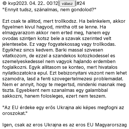
©
kvp
2023. 04. 22.
.
00:12
|
|
#
24
válasz
"Ennyit tudsz, szánalmas, nem gondolod?"
Ezt csak te allitod, mert trollkodsz. Ha belinkelem, akkor
figyelmen kivul hagyod, mintha ott se lenne. Ha
elmagyarazom akkor nem erted meg, hanem egy
ovodas szintjen kotsz bele a szavak szerinted velt
jelentesebe. Ez vagy fogyatekossag vagy trollkodas.
Egyikhez sincs kedvem. Barki massal szivesen
vitatkozom, de ezzel a szandekos kotozkodessel es
szemelyeskedessel nem vagyok hajlando erdemben
foglalkozni. Egyik allitasom se konteo, mert hivatalos
nyilatkozatokra epul. Ezt bebizonyitani viszont nem lehet
szamodra, lasd a fenti szovegertelmezesi problemaidat.
Nem er annyit, hogy te megertsd, mindenki masnak meg
tiszta. Egyebkent nem szanalmas egy galambbal
sakkozni, hanem folosleges, ezert nem teszem.
"Az EU érdeke egy erős Ukrajna aki képes megfogni az
oroszokat."
Igen, csak az eros Ukrajna es az eros EU Magyarorszag