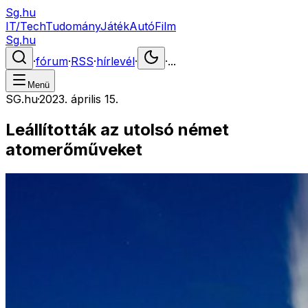
Sg.hu
IT/Tech
Tudomány
Játék
Autó
Film
Sg.hu
·
fórum
·
RSS
·
hírlevél
·
·
...
Menü
SG.hu
·
2023. április 15.
Leállították az utolsó német
atomerőműveket