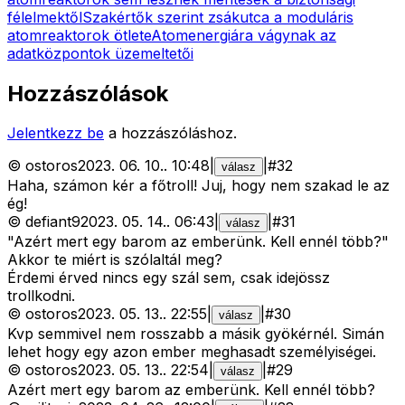
félelmektől
Szakértők szerint zsákutca a moduláris
atomreaktorok ötlete
Atomenergiára vágynak az
adatközpontok üzemeltetői
Hozzászólások
Jelentkezz be
a hozzászóláshoz.
©
ostoros
2023. 06. 10.
.
10:48
|
|
#
32
válasz
Haha, számon kér a főtroll! Juj, hogy nem szakad le az
ég!
©
defiant9
2023. 05. 14.
.
06:43
|
|
#
31
válasz
"Azért mert egy barom az emberünk. Kell ennél több?"
Akkor te miért is szólaltál meg?
Érdemi érved nincs egy szál sem, csak idejössz
trollkodni.
©
ostoros
2023. 05. 13.
.
22:55
|
|
#
30
válasz
Kvp semmivel nem rosszabb a másik gyökérnél. Simán
lehet hogy egy azon ember meghasadt személyiségei.
©
ostoros
2023. 05. 13.
.
22:54
|
|
#
29
válasz
Azért mert egy barom az emberünk. Kell ennél több?