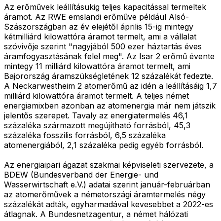
Az erőművek leállításukig teljes kapacitással termeltek
áramot. Az RWE emslandi erőműve például Alsó-
Szászországban az év elejétől április 15-ig mintegy
kétmilliárd kilowattóra áramot termelt, ami a vállalat
szóvivője szerint "nagyjából 500 ezer háztartás éves
áramfogyasztásának felel meg". Az Isar 2 erőmű évente
mintegy 11 milliárd kilowattóra áramot termelt, ami
Bajorország áramszükségletének 12 százalékát fedezte.
A Neckarwestheim 2 atomerőmű az idén a leállításáig 1,7
milliárd kilowattóra áramot termelt. A teljes német
energiamixben azonban az atomenergia már nem játszik
jelentős szerepet. Tavaly az energiatermelés 46,1
százaléka származott megújítható forrásból, 45,3
százaléka fosszilis forrásból, 6,5 százaléka
atomenergiából, 2,1 százaléka pedig egyéb forrásból.
Az energiaipari ágazat szakmai képviseleti szervezete, a
BDEW (Bundesverband der Energie- und
Wasserwirtschaft e.V.) adatai szerint január-februárban
az atomerőművek a németországi áramtermelés négy
százalékát adták, egyharmadával kevesebbet a 2022-es
átlagnak. A Bundesnetzagentur, a német hálózati