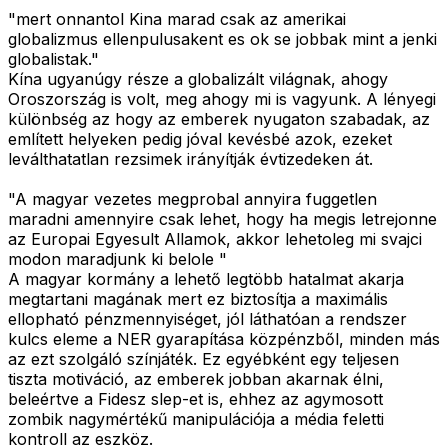
"mert onnantol Kina marad csak az amerikai
globalizmus ellenpulusakent es ok se jobbak mint a jenki
globalistak."
Kína ugyanúgy része a globalizált világnak, ahogy
Oroszország is volt, meg ahogy mi is vagyunk. A lényegi
különbség az hogy az emberek nyugaton szabadak, az
említett helyeken pedig jóval kevésbé azok, ezeket
leválthatatlan rezsimek irányítják évtizedeken át.
"A magyar vezetes megprobal annyira fuggetlen
maradni amennyire csak lehet, hogy ha megis letrejonne
az Europai Egyesult Allamok, akkor lehetoleg mi svajci
modon maradjunk ki belole "
A magyar kormány a lehető legtöbb hatalmat akarja
megtartani magának mert ez biztosítja a maximális
ellopható pénzmennyiséget, jól láthatóan a rendszer
kulcs eleme a NER gyarapítása közpénzből, minden más
az ezt szolgáló színjáték. Ez egyébként egy teljesen
tiszta motiváció, az emberek jobban akarnak élni,
beleértve a Fidesz slep-et is, ehhez az agymosott
zombik nagymértékű manipulációja a média feletti
kontroll az eszköz.