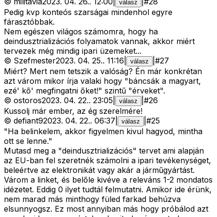
©
militavia
2023. 04. 26.
.
12:00
|
|
#
28
válasz
Pedig kvp konteós szarságai mindenhol egyre
fárasztóbbak.
Nem egészen világos számomra, hogy ha
deindusztrializációs folyamatok vannak, akkor miért
tervezek még mindig ipari üzemeket...
©
Szefmester
2023. 04. 25.
.
11:16
|
|
#
27
válasz
Miért? Mert nem tetszik a valóság? Én már konkrétan
azt várom mikor írja valaki hogy "báncsák a magyart,
ezé' kő' megfingatni őket!" szintű "érveket".
©
ostoros
2023. 04. 22.
.
23:05
|
|
#
26
válasz
Kussolj már ember, az ég szerelmére!
©
defiant9
2023. 04. 22.
.
06:37
|
|
#
25
válasz
"Ha belinkelem, akkor figyelmen kivul hagyod, mintha
ott se lenne."
Mutasd meg a "deindusztrializációs" tervet ami alapján
az EU-ban fel szeretnék számolni a ipari tevékenységet,
beleértve az elektronikát vagy akár a járműgyártást.
Várom a linket, és belőle kivéve a releváns 1-2 mondatos
idézetet. Eddig 0 ilyet tudtál felmutatni. Amikor ide érünk,
nem marad más minthogy füled farkad behúzva
elsunnyogsz. Ez most annyiban más hogy próbálod azt