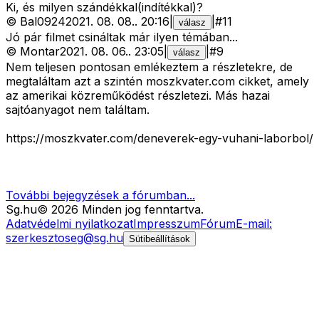
Ki, és milyen szándékkal(indítékkal)?
©
Bal0924
2021. 08. 08.
.
20:16
|
|
#
11
válasz
Jó pár filmet csináltak már ilyen témában...
©
Montar
2021. 08. 06.
.
23:05
|
|
#
9
válasz
Nem teljesen pontosan emlékeztem a részletekre, de
megtaláltam azt a szintén moszkvater.com cikket, amely
az amerikai közreműködést részletezi. Más hazai
sajtóanyagot nem találtam.
https://moszkvater.com/deneverek-egy-vuhani-laborbol/
További bejegyzések a fórumban...
Sg
.hu
©
2026
Minden jog fenntartva.
Adatvédelmi nyilatkozat
Impresszum
Fórum
E-mail:
szerkesztoseg@sg.hu
Sütibeállítások