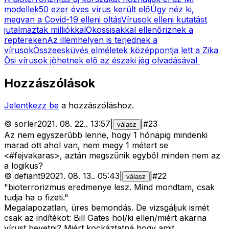
modellek
50 ezer éves vírus került elő
Úgy néz ki,
megvan a Covid-19 elleni oltás
Vírusok elleni kutatást
jutalmaztak milliókkal
Okossisakkal ellenőriznek a
reptereken
Az illemhelyen is terjednek a
vírusok
Összeesküvés elméletek középpontja lett a Zika
Ősi vírusok jöhetnek elő az északi jég olvadásával
Hozzászólások
Jelentkezz be
a hozzászóláshoz.
©
sorler
2021. 08. 22.
.
13:57
|
|
#
23
válasz
Az nem egyszerűbb lenne, hogy 1 hónapig mindenki
marad ott ahol van, nem megy 1 métert se
<#fejvakaras>
, aztán megszűnik egyből minden nem az
a logikus?
©
defiant9
2021. 08. 13.
.
05:43
|
|
#
22
válasz
"bioterrorizmus eredmenye lesz. Mind mondtam, csak
tudja ha o fizeti."
Megalapozatlan, üres bemondás. De vizsgáljuk ismét
csak az indítékot: Bill Gates hol/ki ellen/miért akarna
vírust bevetni? Miért kockáztatná hogy amit