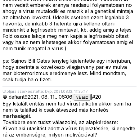
nem vedett emberek aranya raadasul folyamatosan no
ahogy a virus mutalodik es maszik el a genetikai mintaja
az oltasban levoktol. (Idealis esetben ezert legalabb 3
havonta, de inkabb 3 hetente ujra kellene oltani
mindenkit a legfrissebb mintaval, kb. addig amig a teljes
Fold osszes lakoja meg nem kapja a legfrissebb oltast
vagy ha ez nem lehetseges akkor folyamatosan amig el
nem tunik magatol a virus.)
ps: Sajnos Bill Gates tenyleg kijelentette egy interjuban,
hogy szerinte a kovetkezo vilagjarvany par ev mulva
mar bioterrorizmus eredmenye lesz. Mind mondtam,
csak tudja ha o fizeti.
Utoljára szerkesztette: kvp, 2021.08.12. 11:35:17
©
defiant9
2021. 08. 11.
.
06:06
|
|
#
20
válasz
Egy kitalált entitás nem tud vírust alkotni akkor sem ha
nem te találtad ki csak átveszed más konteós
marhaságát.
Továbbra sem tudsz válaszolni, az alapkérdésre:
Ki volt aki utasítást adott a vírus fejlesztésére, ki engedte
rá az emberiségre, milyen motivációval?