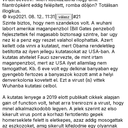
filantrópként eddig felépített, romba dőljön? Totálisan
illogikus.
©
kvp
2021. 08. 12.
.
11:31
|
|
#
21
válasz
Szinte biztos, hogy nem szandekos volt. A wuhani
labort amerikai maganpenzbol (Bill Gates penzebol)
fejlesztettek fel magasabb biztonsagi szintre, bar ugy
nez ki a penz egy reszet valahol ellophattak. Azert
kellett oda vinni a kutatast, mert Obama rendeletileg
betiltotta az ilyen jellegu kutatasokat az USA-ban. A
kutatas atvitelet Fauci szervezte, de mint irtam
maganpenzbol, mert az USA ilyet allamilag nem
tamogathat. Kb. 6 eve volt egy delkinai banyaban egy
gyengebb fertozes a banyaszok kozott amit a helyi
denverkolonia kovetett el. Ezt a virust (is) vittek
Wuhanba kutatasi celbol.
A kutatas lenyege a 2019 elott publikalt cikkek alapjan
gain of function volt, tehat arra trenirozni a virust, hogy
minel alkalmazkodobb legyen. A jelek szerint az elso
kikerult virus pont a korhazi fertotlenito gepek
homerseklete felett is eletkepes, azaz addig mosogattak
az eszkozoket, amig sikerult kifejlodnie egy olyannak