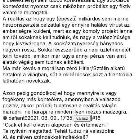
a cselekményt sem tudod konkretizálni. Egy szokásos
konteózást nyomsz csak miközben próbálsz egy fiktív
valamire mutogatni.
A realitás az hogy egy (épeszű) milliárdos sem merne
haszonszerzési célzattal egy ennyire halálos vírust az
emberiségre küldeni, mert ez egy komoly projekt lenne
amiről sokaknak kell tudniuk, és nagy a valószínűsége
hogy kiszivárogna. A kockázat/nyereség hányados
nagyon rossz. Sokkal észszerűbb a napi üzletmenetét
tolni tovább, amikor már úgyis annyi pénze van amit
életük végéig sem tudnak elkölteni.
Ma már kevés a morálisan zéró Hitler/Sztálin alkatú
hatalom a világban, sőt a milliárdosok közt a filantrópia
láthatóan növekszik.
Azon pedig gondolkodj el hogy mennyire is vagy
fogékony más konteókra, amennyiben a válaszod
pozitív, akkor próbálj tudatosan a realitás talaján
maradni, ne harapj rá minden ilyen mézes madzagra.
©
defiant9
2021. 08. 09.
.
17:35
|
|
#
16
válasz
"Csak el kell olvasni alaposan és értelmezni."
Te nyilván megtetted. Tehát tudsz rá válaszolni:
Ki, és milyen szándékkal(indítékkal)?