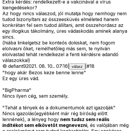
Extra kérdés: rendelkezett-e a vakcinával a vírus
kiengedésekor?
Az hogy nincs válaszod, jól mutatja hogy nemhogy nem
tudod bizonyítani az összeesküvés elméleted hanem
konkrétan fel sem tudod állítani, amit összehordasz az
egy illogikus tákolmány, üres vádaskodás aminek alanya
sincs.
(hiába linkelgetsz be konteós dokiskat, nem fogom
elolvasni őket, remélhetőleg más sem, te nyilván
elolvastad tehát rendelkezel a fenti kérdésre adandó
válaszokkal)
©
defiant9
2021. 08. 10.
.
07:16
|
|
#
18
válasz
"hogy akár Bezos keze benne lenne"
Ez egy üres vád.
"BigPharma"
Nincs ilyen cég, sem személy.
"Tehát a tények és a dokumentumok azt igazolják"
Nincs igazolás(egyébként már rég bíróság előtt
lennének), a lényeg hogy
nem tudsz sem reális
indítékot sem elkövetőt megnevezni
, és valójában még