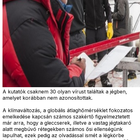
A kutatók csaknem 30 olyan vírust találtak a jégben,
amelyet korábban nem azonosítottak.
A klímaváltozás, a globális átlaghőmérséklet fokozatos
emelkedése kapcsán számos szakértő figyelmeztetett
már arra, hogy a gleccserek, illetve a vastag jégtakaró
alatt megbúvó rétegekben számos ősi ellenségünk
lapulhat, ezek pedig az olvadással ismét a légkörbe