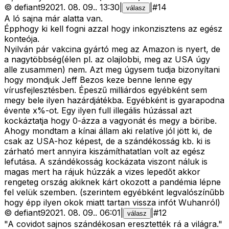
©
defiant9
2021. 08. 09.
.
13:30
|
|
#
14
válasz
A ló sajna már alatta van.
Épphogy ki kell fogni azzal hogy inkonzisztens az egész
konteója.
Nyilván pár vakcina gyártó meg az Amazon is nyert, de
a nagytöbbség(élen pl. az olajlobbi, meg az USA úgy
alle zusammen) nem. Azt meg úgysem tudja bizonyítani
hogy mondjuk Jeff Bezos keze benne lenne egy
vírusfejlesztésben. Épeszű milliárdos egyébként sem
megy bele ilyen hazárdjátékba. Egyébként is gyarapodna
évente x%-ot. Egy ilyen full illegális húzással azt
kockáztatja hogy 0-ázza a vagyonát és megy a böribe.
Ahogy mondtam a kínai állam aki relatíve jól jött ki, de
csak az USA-hoz képest, de a szándékosság kb. ki is
zárható mert annyira kiszámíthatatlan volt az egész
lefutása. A szándékosság kockázata viszont náluk is
magas mert ha rájuk húzzák a vizes lepedőt akkor
rengeteg ország akiknek kárt okozott a pandémia lépne
fel velük szemben. (szerintem egyébként legvalószínűbb
hogy épp ilyen okok miatt tartan vissza infót Wuhanról)
©
defiant9
2021. 08. 09.
.
06:01
|
|
#
12
válasz
"A covidot sajnos szándékosan eresztették rá a világra."