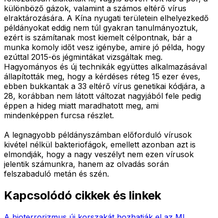
különböző gázok, valamint a számos eltérő vírus
elraktározására. A Kína nyugati területein elhelyezkedő
példányokat eddig nem túl gyakran tanulmányoztuk,
ezért is számítanak most kiemelt célpontnak, bár a
munka komoly időt vesz igénybe, amire jó példa, hogy
ezúttal 2015-ös jégmintákat vizsgáltak meg.
Hagyományos és új technikák együttes alkalmazásával
állapították meg, hogy a kérdéses réteg 15 ezer éves,
ebben bukkantak a 33 eltérő vírus genetikai kódjára, a
28, korábban nem látott változat nagyjából fele pedig
éppen a hideg miatt maradhatott meg, ami
mindenképpen furcsa részlet.
A legnagyobb példányszámban előforduló vírusok
kivétel nélkül bakteriofágok, emellett azonban azt is
elmondják, hogy a nagy veszélyt nem ezen vírusok
jelentik számunkra, hanem az olvadás során
felszabaduló metán és szén.
Kapcsolódó cikkek és linkek
A bioterrorizmus új korszakát hozhatják el az MI