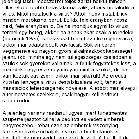
jelenlegi lassu modszerrel teljes zarlat nelkul minden
oltas elobb utobb hatastalanna valik, ahogy mutalodik a
virus. Mitol mutalodik a virus? Attol, hogy instabil, igy
minden masolasnal serul. Ez kb. fele aranyban rossz
neki, fele aranyban jo. De ha mondjuk egymillio virust
termel egy beteg, akkor ha annak akar csak a toredeke
(mondjuk 1%-a) is hatasosabb mint az elozo generacio,
akkor mar adaptalodott egy kicsit. Sok emberen
vegigmenve ez nagyon gyors alkalmazkodokepesseget
jelent. (kb. mintha egy nem tul egeszseges csaladban a
szulok sok gyereket vallalnak, a feluk fogyatekos lesz, a
maradek nagyresze ugyanolyan mint a szulok, de ha
van koztuk egy zseni, akkor mar sikerult) Az eredeti
kutatas lenyege a virus destabilizalasa volt, tehat a
mutataciok lehetosegenek novelese. A tobbit mar elvegzi
a termeszetes szelekcio, csak hagyni kell a virust
szaporodni.
A jelenlegi varians raadasul ugyes, mert tunetmentes
szuperterjesztot csinal a beoltott es vedett emberek
nagyreszebol, tehat ezek az emberek viszonylag
konnyen szetszorhatjak a virust a beoltatlanok es
beoltott, de nem vedett emberek kozott. A beoltott de