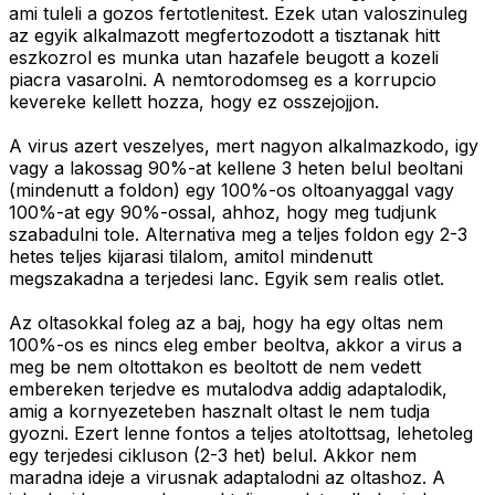
ami tuleli a gozos fertotlenitest. Ezek utan valoszinuleg
az egyik alkalmazott megfertozodott a tisztanak hitt
eszkozrol es munka utan hazafele beugott a kozeli
piacra vasarolni. A nemtorodomseg es a korrupcio
kevereke kellett hozza, hogy ez osszejojjon.
A virus azert veszelyes, mert nagyon alkalmazkodo, igy
vagy a lakossag 90%-at kellene 3 heten belul beoltani
(mindenutt a foldon) egy 100%-os oltoanyaggal vagy
100%-at egy 90%-ossal, ahhoz, hogy meg tudjunk
szabadulni tole. Alternativa meg a teljes foldon egy 2-3
hetes teljes kijarasi tilalom, amitol mindenutt
megszakadna a terjedesi lanc. Egyik sem realis otlet.
Az oltasokkal foleg az a baj, hogy ha egy oltas nem
100%-os es nincs eleg ember beoltva, akkor a virus a
meg be nem oltottakon es beoltott de nem vedett
embereken terjedve es mutalodva addig adaptalodik,
amig a kornyezeteben hasznalt oltast le nem tudja
gyozni. Ezert lenne fontos a teljes atoltottsag, lehetoleg
egy terjedesi cikluson (2-3 het) belul. Akkor nem
maradna ideje a virusnak adaptalodni az oltashoz. A