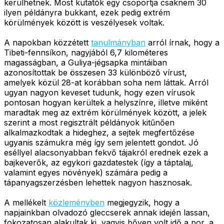
kerülhetnek. Most kutatók egy csoportja csaknem 30
ilyen példányra bukkant, ezek pedig extrém
körülmények között is veszélyesek voltak.
A napokban közzétett
tanulmányban
arról írnak, hogy a
Tibeti-fennsíkon, nagyjából 6,7 kilométeres
magasságban, a Guliya-jégsapka mintáiban
azonosítottak be összesen 33 különböző vírust,
amelyek közül 28-at korábban soha nem láttak. Arról
ugyan nagyon keveset tudunk, hogy ezen vírusok
pontosan hogyan kerültek a helyszínre, illetve miként
maradtak meg az extrém körülmények között, a jelek
szerint a most regisztrált példányok kitűnően
alkalmazkodtak a hideghez, a sejtek megfertőzése
ugyanis számukra még így sem jelentett gondot. Jó
eséllyel alacsonyabban fekvő tájakról erednek ezek a
bajkeverők, az egykori gazdatestek (így a táptalaj,
valamint egyes növények) számára pedig a
tápanyagszerzésben lehettek nagyon hasznosak.
A mellékelt
közleményben
megjegyzik, hogy a
napjainkban olvadozó gleccserek annak idején lassan,
fokozatosan alakultak ki, vagyis bőven volt idő a por, a