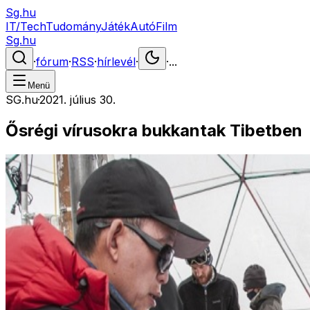
Sg.hu
IT/Tech
Tudomány
Játék
Autó
Film
Sg.hu
·
fórum
·
RSS
·
hírlevél
·
·
...
Menü
SG.hu
·
2021. július 30.
Ősrégi vírusokra bukkantak Tibetben